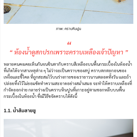
ภาพ: คราบหินปูน
“
“ ห้องน้ำดูสกปรกเพราะคราบเหลืองเจ้าปัญหา ”
หลายคนคงเคยเห็นกันจนชินตากับคราบสีเหลืองบนพื้นกระเบื้องในห้องน้ำ
ที่เกิดได้จากสาเหตุต่าง ๆ ไม่ว่าจะเป็นคราบของสบู่ คราบตกตะกอนของ
เหงื่อและขี้ไคล ที่ถูกสะสมไว้บนร่างกายของเรายาวนานตลอดทั้งวัน และถ้า
ปล่อยทิ้งไว้ไม่ยอมขัดทำความสะอาดอย่างสม่ำเสมอ จะทำให้คราบเหลืองที่
กำจัดออกง่าย กลายร่างเป็นคราบหินปูนที่เกาะอยู่ตามซอกหลืบบนพื้น
กระเบื้องในห้องน้ำ ซึ่งมีวิธีขจัดคราบได้ดังนี้
1.1. น้ำส้มสายชู