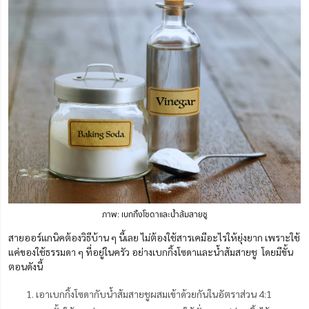
ภาพ: เบกกิ้งโซดาและน้ำส้มสายชู
สายออร์แกนิคต้องวิธีบ้าน ๆ นี้เลย ไม่ต้องใช้สารเคมีอะไรให้ยุ่งยาก เพราะใช้
แค่ของใช้ธรรมดา ๆ ที่อยู่ในครัว อย่างเบกกิ้งโซดาและน้ำส้มสายชู โดยมีขั้น
ตอนดังนี้
เอาเบกกิ้งโซดากับน้ำส้มสายชูผสมเข้าด้วยกันในอัตราส่วน 4:1