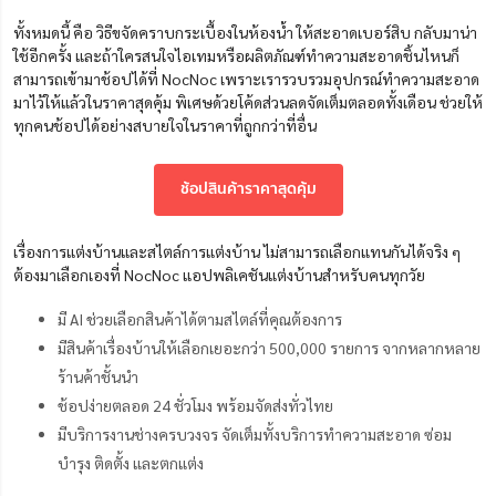
ทั้งหมดนี้ คือ วิธีขจัดคราบกระเบื้องในห้องน้ำ ให้สะอาดเบอร์สิบ กลับมาน่า
ใช้อีกครั้ง และถ้าใครสนใจไอเทมหรือผลิตภัณฑ์ทำความสะอาดชิ้นไหนก็
สามารถเข้ามาช้อปได้ที่ NocNoc เพราะเรารวบรวมอุปกรณ์ทำความสะอาด
มาไว้ให้แล้วในราคาสุดคุ้ม พิเศษด้วยโค้ดส่วนลดจัดเต็มตลอดทั้งเดือน ช่วยให้
ทุกคนช้อปได้อย่างสบายใจในราคาที่ถูกกว่าที่อื่น
ช้อปสินค้าราคาสุดคุ้ม
เรื่องการแต่งบ้านและสไตล์การแต่งบ้าน ไม่สามารถเลือกแทนกันได้จริง ๆ
ต้องมาเลือกเองที่ NocNoc แอปพลิเคชันแต่งบ้านสำหรับคนทุกวัย
มี AI ช่วยเลือกสินค้าได้ตามสไตล์ที่คุณต้องการ
มีสินค้าเรื่องบ้านให้เลือกเยอะกว่า 500,000 รายการ จากหลากหลาย
ร้านค้าชั้นนํา
ช้อปง่ายตลอด 24 ชั่วโมง พร้อมจัดส่งทั่วไทย
มีบริการงานช่างครบวงจร จัดเต็มทั้งบริการทำความสะอาด ซ่อม
บำรุง ติดตั้ง และตกแต่ง