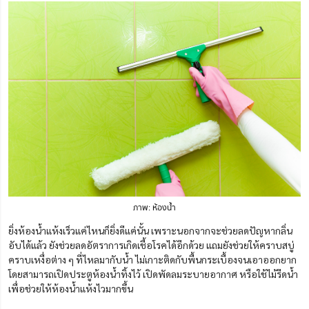
ภาพ: ห้องน้ำ
ยิ่งห้องน้ำแห้งเร็วแค่ไหนก็ยิ่งดีแค่นั้น เพราะนอกจากจะช่วยลดปัญหากลิ่น
อับได้แล้ว ยังช่วยลดอัตราการเกิดเชื้อโรคได้อีกด้วย แถมยังช่วยให้คราบสบู่
คราบเหงื่อต่าง ๆ ที่ไหลมากับน้ำ ไม่เกาะติดกับพื้นกระเบื้องจนเอาออกยาก
โดยสามารถเปิดประตูห้องน้ำทิ้งไว้ เปิดพัดลมระบายอากาศ หรือใช้ไม้รีดน้ำ
เพื่อช่วยให้ห้องน้ำแห้งไวมากขึ้น