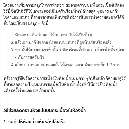
ใครอยากเพิ่มความสนุกในการทำความสะอาดคราบบนพื้นกระเบื้องให้ลอง
วิธีนี้ ซึ่งเป็นวิธีที่ใช้เฉพาะของใช้ในครัวเรือนที่หาได้ง่ายสุด ๆ อย่างเบกกิ้ง
โซดาและมะนาว ที่สามารถช่วยเพิ่มประสิทธิภาพในการทำความสะอาดได้ดี
ขึ้น โดยมีขั้นตอนสนุก ๆ ดังนี้
หั่นมะนาวที่เตรียมเอาไว้ออกจากกันให้เป็นซีก ๆ
แล้วเอาเบกกิ้งโซดามาโรยลงบนมะนาวที่ถูกหั่นเรียบร้อยแล้ว
จากนั้นให้เอามะนาวซีกนั้นไปขัดบริเวณที่เป็นคราบสีขาวให้ทั่ว คล้าย
ๆ กับการสครับผิว
เมื่อคราบหลุดออกหมดแล้ว ให้ล้างตามด้วยน้ำสะอาดอีก 1-2 รอบ
หลังจากรู้วิธีขจัดคราบกระเบื้องในห้องน้ำแบบต่าง ๆ กันไปแล้ว ก็ตามมาดูวิธี
ที่ช่วยลดคราบฝังแน่นบนกระเบื้องในห้องน้ำ ที่จะทำให้การล้างห้องน้ำ
แต่ละครั้งง่ายและรวดเร็วมากขึ้น
วิธีช่วยลดคราบฝังแน่นบนกระเบื้องในห้องน้ำ
1. รีบทำให้ห้องน้ำแห้งหลังใช้เสร็จ