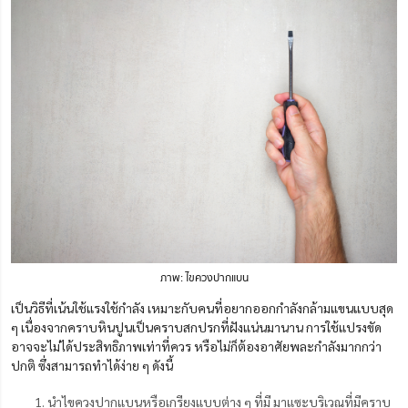
ภาพ: ไขควงปากแบน
เป็นวิธีที่เน้นใช้แรงใช้กำลัง เหมาะกับคนที่อยากออกกำลังกล้ามแขนแบบสุด
ๆ เนื่องจากคราบหินปูนเป็นคราบสกปรกที่ฝังแน่นมานาน การใช้แปรงขัด
อาจจะไม่ได้ประสิทธิภาพเท่าที่ควร หรือไม่ก็ต้องอาศัยพละกำลังมากกว่า
ปกติ ซึ่งสามารถทำได้ง่าย ๆ ดังนี้
นำไขควงปากแบนหรือเกรียงแบบต่าง ๆ ที่มี มาแซะบริเวณที่มีคราบ