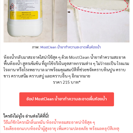
ภาพ:
MostClean น้ำยาทำความสะอาดพื้นห้องน้ำ
ห้องน้ำกลับมาสะอาดใสน่าใช้สุด ๆ ด้วย MostClean น้ำยาทำความสะอาด
พื้นห้องน้ำ สูตรเข้มข้น ที่ถูกใช้จริงในอุตสาหกรรมต่าง ๆ ไม่ว่าจะเป็น โรงแรม
โรงงาน หรือโรงพยาบาล มาพร้อมคุณสมบัติที่ช่วยขจัดคราบหินปูน คราบ
ขาว คราบสนิม คราบสบู่ และคราบอื่น ๆ อีกมากมาย
ราคา 215 บาท*
ช้อป MostClean น้ำยาทำความสะอาดพื้นห้องน้ำ
ใครยังไม่จุใจ อ่านต่อได้ที่นี่!
วิธีแก้ชักโครกมีกลิ่นเหม็น ห้องน้ำหอมสะอาดน่าใช้สุด ๆ
ไอเดียออกแบบห้องน้ำผู้สูงอายุ เพิ่มความปลอดภัย พร้อมลดอุบัติเหตุ