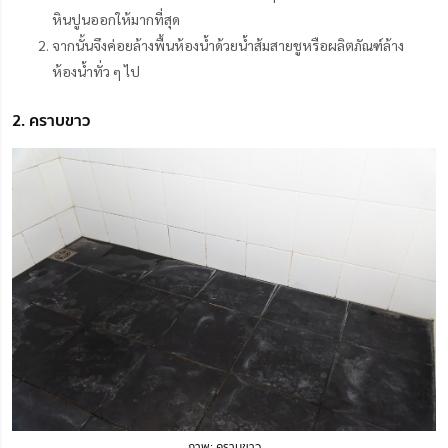
หินปูนออกให้มากที่สุด
จากนั้นจึงค่อยล้างพื้นห้องน้ำด้วยน้ำส้มสายชูหรือผลิตภัณฑ์ล้าง
ห้องน้ำทั่ว ๆ ไป
2. คราบขาว
ภาพ: คราบขาว