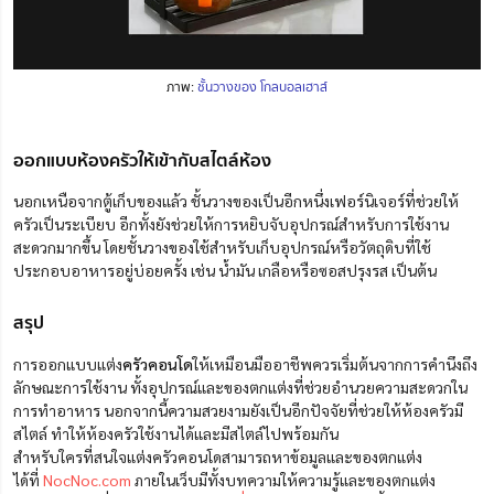
ภาพ:
ชั้นวางของ โกลบอลเฮาส์
ออกแบบห้องครัวให้เข้ากับสไตล์ห้อง
นอกเหนือจากตู้เก็บของแล้ว ชั้นวางของเป็นอีกหนึ่งเฟอร์นิเจอร์ที่ช่วยให้
ครัวเป็นระเบียบ อีกทั้งยังช่วยให้การหยิบจับ
อุปกรณ์
สำหรับการใช้งาน
สะดวกมากขึ้น โดยชั้นวางของใช้สำหรับ
เก็บ
อุปกรณ์หรือวัตถุดิบที่ใช้
ประกอบอาหาร
อยู่บ่อยครั้ง
เช่น
น้ำมัน เกลือ
หรือซอสปรุงรส เป็นต้น
สรุป
การออกแบบแต่ง
ครัวคอนโด
ให้เหมือนมืออาชีพ
ควร
เริ่มต้นจากการคำนึงถึง
ลักษณะการใช้งาน ทั้งอุปกรณ์และของตกแต่งที่ช่วยอำนวยความสะดวกใน
การทำอาหาร
นอกจากนี้
ความสวยงามยังเป็นอีกปัจจัยที่ช่วยให้ห้องครัวมี
สไตล์ ทำให้ห้องครัวใช้งานได้และมีสไตล์ไปพร้อมกัน
สำหรับใคร
ที่สนใจแต่งครัวคอนโด
สามารถหาข้อมูลและของตกแต่ง
ได้ที่
NocNoc.com
ภายในเว็บมีทั้งบทความให้ความรู้และ
ของตกแต่ง