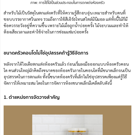
ภาพ: การใช้ไม้เป็นส่วนประกอบในการตกแต่งห้องครัว
สำหรับไม้เป็นวัสดุในตกแต่งครัวที่ให้ความรู้สึกอบอุ่น เหมาะสำหรับคนที่
ชอบบรรยากาศวินเทจ
รวมถึงการใช้สีเอิร์ธโทนสไตล์มินิมอล
แต่ทั้งนี้ไม้
ก็
มี
ข้อควรระวังอยู่ที่ความชื้น เพราะไม้เมื่อถูกน้ำบ่อยครั้ง ไม้จะบวมและทำให้
ต้องเสียเวลาและค่าใช้จ่ายในการซ่อมแซ่มบ่อยครั้ง
ขนาดครัวคอนโดไม่ใช่อุปสรรคถ้ารู้วิธีจัดการ
หลังจากได้ไอเดียตกแต่งห้องครัวแล้ว ก่อนเริ่มลงมือออกแบบห้องครัวคอน
โด คนส่วนใหญ่มักคิดถึงขนาดของห้องครัวภายในคอนโด
ที่
มีขนาดเล็กจนเป็น
อุปสรรคในการตกแต่ง
ทั้งนี้
ขนาดห้องครัวที่เล็กไม่ใช่อุปสรรคเพียงแค่รู้วิธี
จัดการให้เหมาะสม โดยในการจัดการห้องขนาดเล็กมีเคล็ดลับดังนี้
1. ตำแหน่งการจัดวางสำคัญ