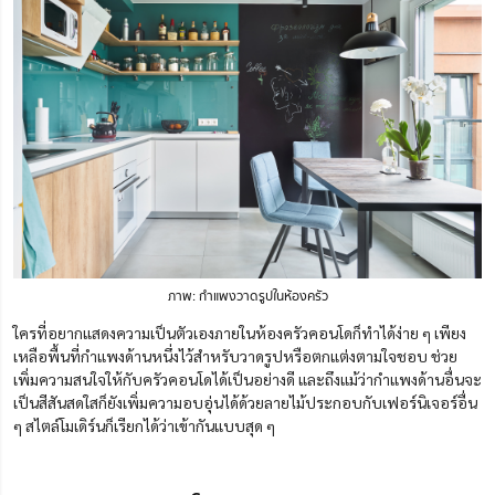
ภาพ: กำแพงวาดรูปในห้องครัว
ใครที่อยากแสดงความเป็นตัวเองภายในห้องครัวคอนโดก็ทำได้ง่าย ๆ เพียง
เหลือพื้นที่กำแพงด้านหนึ่งไว้สำหรับวาดรูปหรือตกแต่งตามใจชอบ ช่วย
เพิ่มความสนใจให้กับครัวคอนโดได้เป็นอย่างดี และถึงแม้ว่ากำแพงด้านอื่นจะ
เป็นสีสันสดใสก็ยังเพิ่มความอบอุ่นได้ด้วยลายไม้ประกอบกับเฟอร์นิเจอร์อื่น
ๆ สไตล์โมเดิร์นก็เรียกได้ว่าเข้ากันแบบสุด ๆ