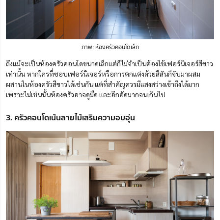
ภาพ: ห้องครัวคอนโดเล็ก
ถึงแม้จะเป็นห้องครัวคอนโดขนาดเล็กแต่ก็ไม่จำเป็นต้องใช้เฟอร์นิเจอร์สีขาว
เท่านั้น หากใครที่ชอบเฟอร์นิเจอร์หรือการตกแต่งด้วยสีสันก็จับมาผสม
ผสานในห้องครัวสีขาวได้เช่นกัน แต่ที่สำคัญควรมีแสงสว่างเข้าถึงได้มาก
เพราะไม่เช่นนั้นห้องครัวอาจดูมืด และอึกอัดมากจนเกินไป
3. ครัวคอนโดเน้นลายไม้เสริมความอบอุ่น