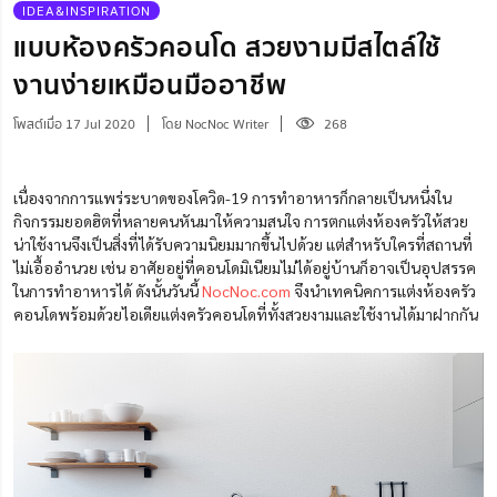
IDEA&INSPIRATION
แบบห้องครัวคอนโด สวยงามมีสไตล์ใช้
งานง่ายเหมือนมืออาชีพ
โพสต์เมื่อ 17 Jul 2020
โดย NocNoc Writer
268
เนื่องจากการ
แพร่ระบาดของโควิด-19
การทำอาหารก็กลายเป็นหนึ่งใน
กิจกรรมยอดฮิต
ที่
หลายคนหันมาให้ความสนใจ การตกแต่งห้องครัวให้สวย
น่าใช้งานจึงเป็นสิ่งที่ได้รับความนิยมมากขึ้นไปด้วย
แต่สำหรับใครที่สถานที่
ไม่เอื้ออำนวย
เช่น อาศัย
อยู่ที่คอนโด
มิเนียม
ไม่ได้
อยู่บ้านก็
อาจเป็นอุปสรรค
ในการทำอาหาร
ได้
ดังนั้นวันนี้
NocNoc.com
จึงนำเทคนิคการ
แต่งห้องครัว
คอนโดพร้อมด้วยไอเดียแต่งครัวคอนโดที่
ทั้งสวยงามและใช้งานได้มาฝาก
กัน