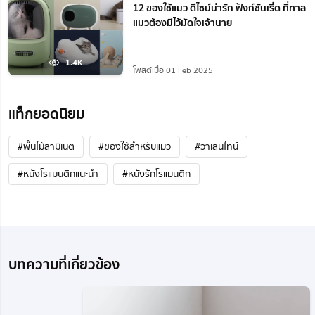
12 ของใช้แมว ดีไซน์น่ารัก ฟังก์ชันเริ่ด ที่ทาส
แมวต้องมีไว้มัดใจเจ้านาย
1.4K
โพสต์เมื่อ 01 Feb 2025
แท็กยอดนิยม
#พื้นไม้ลามิเนต
#ของใช้สำหรับแมว
#วาเลนไทน์
#หนังโรแมนติกแนะนํา
#หนังรักโรแมนติก
บทความที่เกี่ยวข้อง