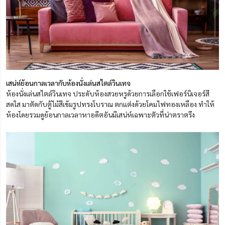
เสน่ห์ย้อนกาลเวลากับห้องนั่งเล่นสไตล์วินเทจ
ห้องนั่งเล่นสไตล์วินเทจ ประดับห้องสวยหรูด้วยการเลือกใช้เฟอร์นิเจอร์สี
สดใส มาตัดกับตู้ไม้สีเข้มรูปทรงโบราณ ตกแต่งด้วยโคมไฟทองเหลือง ทำให้
ห้องโดยรวมดูย้อนกาลเวลาหาอดีตอันมีเสน่ห์เฉพาะตัวที่น่าตราตรึง