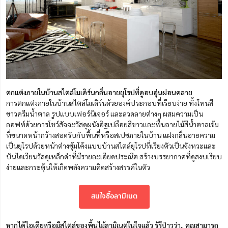
ตกแต่งภายในบ้านสไตล์โมเดิร์นกลิ่นอายยุโรปที่ดูอบอุ่นผ่อนคลาย
การตกแต่งภายในบ้านสไตล์โมเดิร์นด้วยองค์ประกอบที่เรียบง่าย ทั้งโทนสี
ขาวครีมน้ำตาล รูปแบบเฟอร์นิเจอร์ และลวดลายต่างๆ ผสมความเป็น
ลอฟท์ด้วยการโชว์สัจจะวัสดุผนังอิฐเปลือยสีขาวและพื้นลายไม้สีน้ำตาลเข้ม
ที่ขนาดหน้ากว้างสอดรับกับพื้นที่หรือสเปซภายในบ้าน แฝงกลิ่นอายความ
เป็นยุโรปด้วยหน้าต่างซุ้มโค้งแบบบ้านสไตล์ยุโรปที่เรียงตัวเป็นจังหวะและ
บันไดเวียนวัสดุเหล็กดำที่มีรายละเอียดประณีต สร้างบรรยากาศที่ดูสงบเรียบ
ง่ายและกระตุ้นให้เกิดพลังความคิดสร้างสรรค์ในตัว
สนใจซื้อลามิเนต
หากได้ไอเดียหรือมีสไตล์ของพื้นไม้ลามิเนตในใจแล้ว รู้รึป่าวว่า.. คุณสามารถ