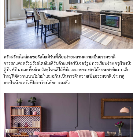
ครัวฝรั่งสไตล์เนเชอรัลโมเดิร์นที่เรียบง่ายผสานความเป็นธรรมชาติ
การตกแต่งครัวฝรั่งสไตล์โมเดิร์นด้วยเฟอร์นิเจอร์รูปทรงเรียบง่าย กรุผิวผนัง
ตู้บิวท์อิน และพื้นด้วยวัสดุโทนสีไม้ที่มีลวดลายของตาไม้ธรรมชาติแบบเล็ก
ใหญ่ที่จัดวางแบบไม่สม่ำเสมอกัน เป็นการดึงความเป็นธรรมชาติเข้ามาสู่
ภายในห้องครัวที่โล่งกว้างได้อย่างลงตัว