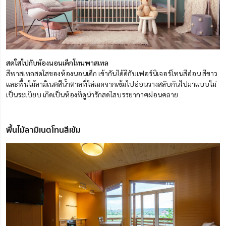
สดใสไปกับห้องนอนเด็กโทนพาสเทล
สีพาสเทลสดใสของห้องนอนเด็ก เข้ากันได้ดีกับเฟอร์นิเจอร์โทนสีอ่อน สีขาว
และพื้นไม้ลามิเนตสีน้ำตาลที่ไล่เฉดจากเข้มไปอ่อนวางสลับกันไปมาแบบไม่
เป็นระเบียบ เกิดเป็นห้องที่ดูน่ารักสดใสบรรยากาศผ่อนคลาย
พื้นไม้ลามิเนตโทนสีเข้ม