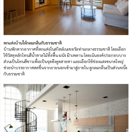
ตกแต่งบ้านให้กลมกลืนกับธรรมชาติ
บ้านพักตากอากาศที่ตกแต่งในสไตล์เนเชอรัลท่ามกลางธรรมชาติ โดยเลือก
ใช้วัสดุหลักโทนสีน้ำตาลไม้ทั้งพื้น ผนัง ฝ้าเพดาน โดยเน้นองค์ประกอบบาง
ส่วนเป็นโทนสีขาวเพื่อเป็นจุดดึงดูดสายตา และเลือกใช้ช่องแสงขนาดใหญ่
ช่วยนำบรรยากาศสดชื่นจากภายนอกเข้ามาสู่ภายใน ดูกลมกลืนเป็นส่วนหนึ่ง
กับธรรมชาติ