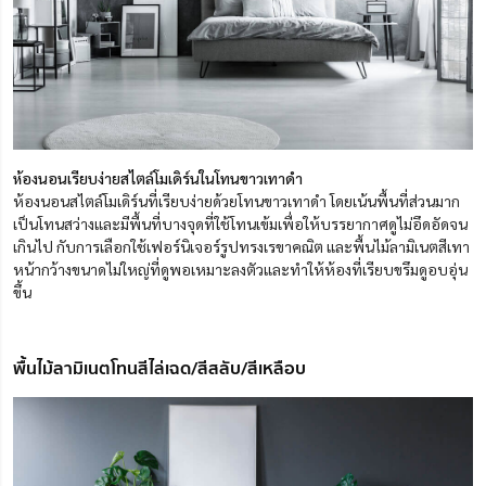
ห้องนอนเรียบง่ายสไตล์โมเดิร์นในโทนขาวเทาดำ
ห้องนอนสไตล์โมเดิร์นที่เรียบง่ายด้วยโทนขาวเทาดำ โดยเน้นพื้นที่ส่วนมาก
เป็นโทนสว่างและมีพื้นที่บางจุดที่ใช้โทนเข้มเพื่อให้บรรยากาศดูไม่อึดอัดจน
เกินไป กับการเลือกใช้เฟอร์นิเจอร์รูปทรงเรขาคณิต และพื้นไม้ลามิเนตสีเทา
หน้ากว้างขนาดไม่ใหญ่ที่ดูพอเหมาะลงตัวและทำให้ห้องที่เรียบขรึมดูอบอุ่น
ขึ้น
พื้นไม้ลามิเนตโทนสีไล่เฉด/สีสลับ/สีเหลือบ