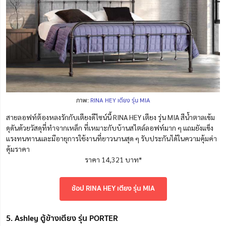
ภาพ:
RINA HEY เตียง รุ่น MIA
สายลอฟท์ต้องหลงรักกับเตียงดีไซน์นี้ RINA HEY เตียง รุ่น MIA สีน้ำตาลเข้ม
ดุดันด้วยวัสดุที่ทำจากเหล็ก ที่เหมาะกับบ้านสไตล์ลอฟท์มาก ๆ แถมยังแข็ง
แรงทนทานและมีอายุการใช้งานที่ยาวนานสุด ๆ รับประกันได้ในความคุ้มค่า
คุ้มราคา
ราคา 14,321 บาท*
ช้อป RINA HEY เตียง รุ่น MIA
5. Ashley ตู้ข้างเตียง รุ่น PORTER