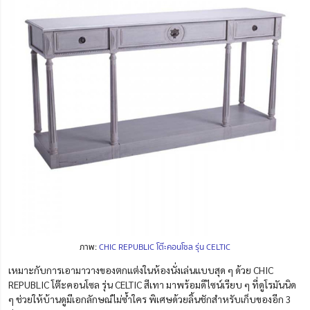
ภาพ:
CHIC REPUBLIC โต๊ะคอนโซล รุ่น CELTIC
เหมาะกับการเอามาวางของตกแต่งในห้องนั่งเล่นแบบสุด ๆ ด้วย CHIC
REPUBLIC โต๊ะคอนโซล รุ่น CELTIC สีเทา มาพร้อมดีไซน์เรียบ ๆ ที่ดูโรมันนิด
ๆ ช่วยให้บ้านดูมีเอกลักษณ์ไม่ซ้ำใคร พิเศษด้วยลิ้นชักสำหรับเก็บของอีก 3