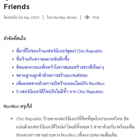
Friends
โพสต์เมื่อ 04 Sep 2023
โดย NocNoc Writer
934
หัวข้อที่สนใจ
ที่มาที่ไปของร้านเฟอร์นิเจอร์สุดเก๋ Chic Republic
ชื่อร้านกับความหมายอันลึกซึ้ง
คิดนอกกรอบเพื่อคว้าโอกาสและสร้างสรรสิ่งใหม่ ๆ
ขยายฐานลูกค้าด้วยการสร้างแบรนด์ย่อย
เพิ่มยอดขายด้วยการเปิดร้านออนไลน์กับ NocNoc
5 เฟอร์นิเจอร์ดีไซน์ปังไม่มีซ้ำ จาก Chic Republic
NocNoc สรุปให้
Chic Republic ร้านขายเฟอร์นิเจอร์ที่ชิคที่สุดในประเทศไทย อัด
แน่นด้วยเฟอร์นิเจอร์ดีไซน์เก๋ โดยมีทั้งหมด 5 สาขาด้วยกัน พร้อมเพิ่ม
ช่องทางการขายผ่านทาง NocNoc เพื่อเจาะตลาดเพิ่มเติม