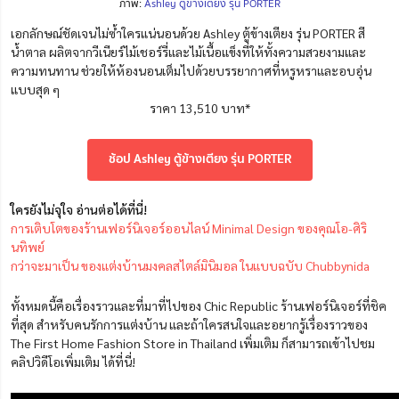
ภาพ:
Ashley ตู้ข้างเตียง รุ่น PORTER
เอกลักษณ์ชัดเจนไม่ซ้ำใครแน่นอนด้วย Ashley ตู้ข้างเตียง รุ่น PORTER สี
น้ำตาล ผลิตจากวีเนียร์ไม้เชอร์รี่และไม้เนื้อแข็งที่ให้ทั้งความสวยงามและ
ความทนทาน ช่วยให้ห้องนอนเต็มไปด้วยบรรยากาศที่หรูหราและอบอุ่น
แบบสุด ๆ
ราคา 13,510 บาท*
ช้อป Ashley ตู้ข้างเตียง รุ่น PORTER
ใครยังไม่จุใจ อ่านต่อได้ที่นี่!
การเติบโตของร้านเฟอร์นิเจอร์ออนไลน์ Minimal Design ของคุณโอ-ศิริ
นทิพย์
กว่าจะมาเป็น ของแต่งบ้านมงคลสไตล์มินิมอล ในแบบฉบับ Chubbynida
ทั้งหมดนี้คือเรื่องราวและที่มาที่ไปของ Chic Republic ร้านเฟอร์นิเจอร์ที่ชิค
ที่สุด สำหรับคนรักการแต่งบ้าน และถ้าใครสนใจและอยากรู้เรื่องราวของ
The First Home Fashion Store in Thailand เพิ่มเติม ก็สามารถเข้าไปชม
คลิปวิดีโอเพิ่มเติม ได้ที่นี่!