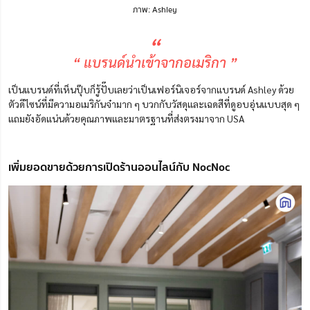
ภาพ: Ashley
“
“ แบรนด์นำเข้าจากอเมริกา ”
เป็นแบรนด์ที่เห็นปุ๊บก็รู้ปั๊บเลยว่าเป็นเฟอร์นิเจอร์จากแบรนด์ Ashley ด้วย
ตัวดีไซน์ที่มีความอเมริกันจ๋ามาก ๆ บวกกับวัสดุและเฉดสีที่ดูอบอุ่นแบบสุด ๆ
แถมยังอัดแน่นด้วยคุณภาพและมาตรฐานที่ส่งตรงมาจาก USA
เพิ่มยอดขายด้วยการเปิดร้านออนไลน์กับ NocNoc