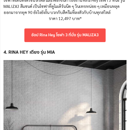
โซฟาที่เด่นทั้งดีไซน์ สไตล์ และฟังก์ชันการใช้งาน Rina Hey โซฟา 3 ที่นั่ง รุ่น
MALIZA3 สีแซนด์ เป็นโซฟาที่ดูโมเดิร์นนิด ๆ วินเทจหน่อย ๆ เหมือนหลุด
ออกมาจากยุค 90 ยังไงยังงั้น บวกกับสีครีมที่ลงตัวกับบ้านทุกสไตล์
ราคา 12,497 บาท*
ช้อป Rina Hey โซฟา 3 ที่นั่ง รุ่น MALIZA3
4. RINA HEY เตียง รุ่น MIA