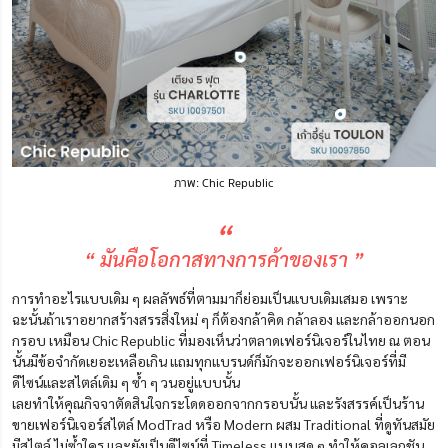
ภาพ: Chic Republic
“
“ มันคือโอกาสทางการค้าของเรา ”
การทำอะไรแบบเดิม ๆ ผลลัพธ์ที่ตามมาก็ย่อมเป็นแบบเดิมเสมอ เพราะ
ฉะนั้นถ้าเราอยากสร้างสรรสิ่งใหม่ ๆ ก็ต้องกล้าคิด กล้าลอง และกล้าออกนอก
กรอบ เหมือน Chic Republic ที่มองเห็นว่าตลาดเฟอร์นิเจอร์ในไทย ณ ตอน
นั้นมีข้อจำกัดเยอะเหลือเกิน แถมทุกแบรนด์ก็มักจะออกเฟอร์นิเจอร์ที่มี
ดีไซน์และสไตล์เดิม ๆ ซ้ำ ๆ วนอยู่แบบนั้น
เลยทำให้คุณกิจจาตัดสินใจกระโดดออกจากกรอบนั้น และรังสรรค์เป็นร้าน
ขายเฟอร์นิเจอร์สไตล์ ModTrad หรือ Modern ผสม Traditional ที่ดูทันสมัย
มีสไตล์ ไม่ซ้ำใคร และยังเป็นดีไซน์ที่ Timeless แบบสุด ๆ ทำให้คอลเลกชัน