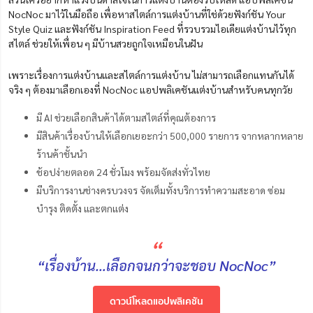
NocNoc มาไว้ในมือถือ เพื่อหาสไตล์การแต่งบ้านที่ใช่ด้วยฟังก์ชัน Your
Style Quiz และฟังก์ชัน Inspiration Feed ที่รวบรวมไอเดียแต่งบ้านไว้ทุก
สไตล์ ช่วยให้เพื่อน ๆ มีบ้านสวยถูกใจเหมือนในฝัน
เพราะเรื่องการแต่งบ้านและสไตล์การแต่งบ้าน ไม่สามารถเลือกแทนกันได้
จริง ๆ ต้องมาเลือกเองที่ NocNoc แอปพลิเคชันแต่งบ้านสำหรับคนทุกวัย
มี AI ช่วยเลือกสินค้าได้ตามสไตล์ที่คุณต้องการ
มีสินค้าเรื่องบ้านให้เลือกเยอะกว่า 500,000 รายการ จากหลากหลาย
ร้านค้าชั้นนํา
ช้อปง่ายตลอด 24 ชั่วโมง พร้อมจัดส่งทั่วไทย
มีบริการงานช่างครบวงจร จัดเต็มทั้งบริการทำความสะอาด ซ่อม
บำรุง ติดตั้ง และตกแต่ง
“
“เรื่องบ้าน…เลือกจนกว่าจะชอบ NocNoc”
ดาวน์โหลดแอปพลิเคชัน