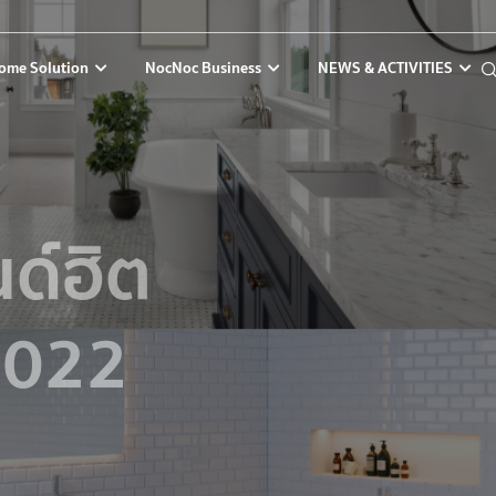
ome Solution
NocNoc Business
NEWS & ACTIVITIES
ด์ฮิต
 2022