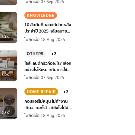
โพสต์เมื่อ 07 Sep 2025
KNOWLEDGE
10 อันดับที่นอนแก้ปวดหลัง
ประจำปี 2025 หลับสบาย
3.1K
สุขภาพดียิ่งกว่าเดิม
โพสต์เมื่อ 18 Aug 2025
OTHERS
+2
ไอส์แลนด์ครัวคืออะไร? เลือก
อย่างไรให้เหมาะกับการใช้
3.0K
งานที่บ้าน
โพสต์เมื่อ 07 Sep 2025
HOME REPAIR
+2
คอมแอร์ไม่หมุน ไม่ทํางาน
เกิดจากอะไร? แก้ยังไงได้บ้าง
2.5K
ก่อนแอร์พัง!
โพสต์เมื่อ 18 Aug 2025