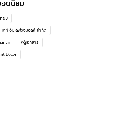
ยอดนิยม
ทียม
 เคทีเอ็ม ลิฟวิ่งมอลล์ จำกัด
hanan
#ตู้เอกสาร
ant Decor