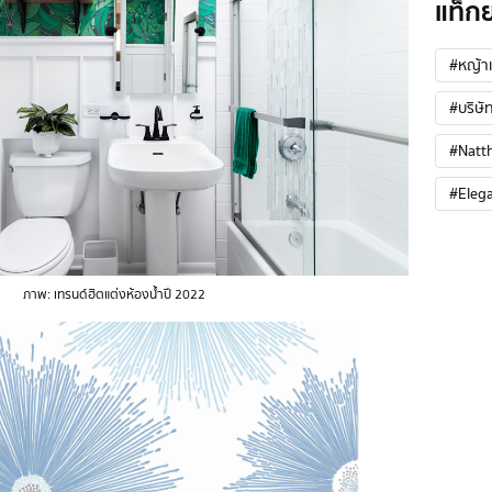
แท็ก
#หญ้าเ
#บริษัท
#Natt
#Eleg
ภาพ: เทรนด์ฮิตแต่งห้องน้ำปี 2022