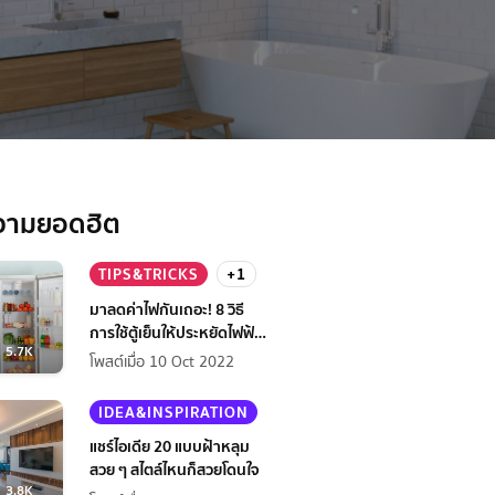
วามยอดฮิต
TIPS&TRICKS
+1
มาลดค่าไฟกันเถอะ! 8 วิธี
การใช้ตู้เย็นให้ประหยัดไฟฟ้า
5.7K
กว่าเดิม
โพสต์เมื่อ 10 Oct 2022
IDEA&INSPIRATION
แชร์ไอเดีย 20 แบบฝ้าหลุม
สวย ๆ สไตล์ไหนก็สวยโดนใจ
3.8K