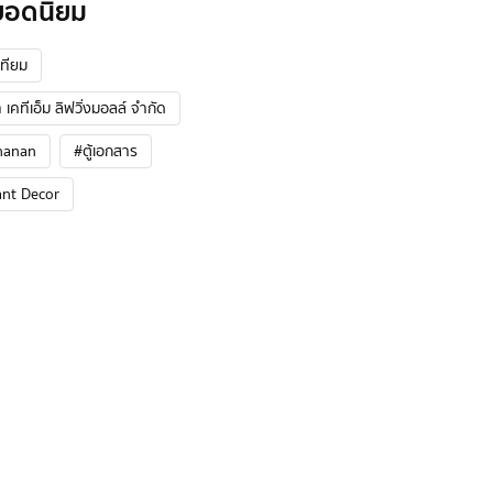
ยอดนิยม
ทียม
 เคทีเอ็ม ลิฟวิ่งมอลล์ จำกัด
hanan
#ตู้เอกสาร
ant Decor