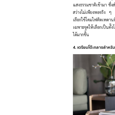
แสงธรรมชาติเข้ามา ซึ่งส
สว่างไม่เพียงพอจริง ๆ 
เลือกใช้โคมไฟติดเพดานท
เฉพาะจุดให้เลือกเป็นตั้
ได้มากขึ้น
4. เตรียมโต๊ะกลางสำหร