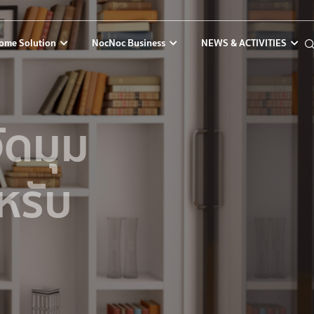
ome Solution
NocNoc Business
NEWS & ACTIVITIES
ัดมุม
หรับ