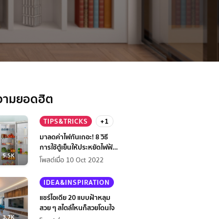
วามยอดฮิต
TIPS&TRICKS
+1
มาลดค่าไฟกันเถอะ! 8 วิธี
การใช้ตู้เย็นให้ประหยัดไฟฟ้า
5.5K
กว่าเดิม
โพสต์เมื่อ 10 Oct 2022
IDEA&INSPIRATION
แชร์ไอเดีย 20 แบบฝ้าหลุม
สวย ๆ สไตล์ไหนก็สวยโดนใจ
3.7K