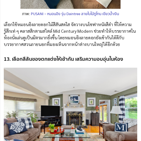
ภาพ:
PUSANI – หมอนอิง รุ่น Daintree ลายใบไม้ทูโทน เขียวน้ำเงิน
เลือกใช้หมอนอิงลายดอกไม้สีสันสดใส จัดวางบนโซฟาหนังสีดำ ที่ให้ความ
รู้สึกเท่ ๆ คลาสสิกตามสไตล์ Mid Century Modern ช่วยทำให้บรรยากาศใน
ห้องนั่งเล่นดูเป็นมิตรมากยิ่งขึ้น โดยหมอนอิงลายดอกยังเข้ากันได้ดีกับ
บรรยากาศสวนภายนอกที่มองเห็นจากหน้าต่างบานใหญ่ได้อีกด้วย
13. เลือกสีสันของตกแต่งให้เข้ากัน เสริมความอบอุ่นในห้อง