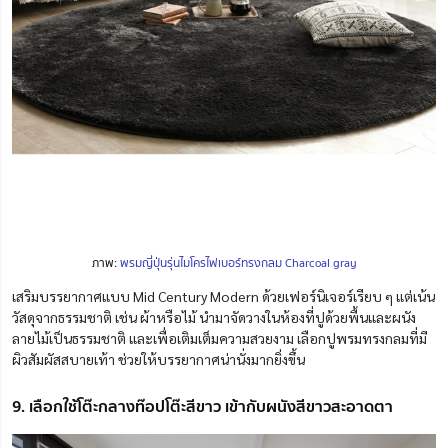
ภาพ:
พรมญี่ปุ่นรุ่นไมโครไฟเบอร์ทรงกลม Charcoal gray
เสริมบรรยากาศแบบ Mid Century Modern ด้วยเฟอร์นิเจอร์เรียบ ๆ แต่เน้น
วัสดุจากธรรมชาติ เช่น ผ้าหรือไม้ นำมาจัดวางในห้องที่ปูด้วยพื้นและผนัง
ลายไม้เป็นธรรมชาติ และเพื่อเติมเต็มความสวยงาม เลือกปูพรมทรงกลมที่มี
ผิวสัมผัสสบายเท้า ช่วยให้บรรยากาศน่านั่งมากยิ่งขึ้น
9. เลือกใช้โต๊ะกลางท๊อปโต๊ะสีขาว เข้ากับผนังสีขาวสะอาดตา