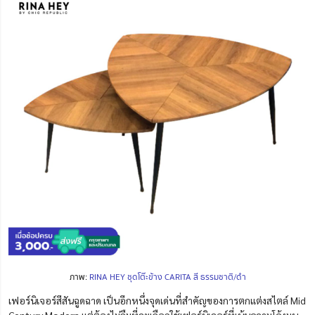
ภาพ:
RINA HEY ชุดโต๊ะข้าง CARITA สี ธรรมชาติ/ดำ
เฟอร์นิเจอร์สีสันฉูดฉาด เป็นอีกหนึ่งจุดเด่นที่สำคัญของการตกแต่งสไตล์ Mid