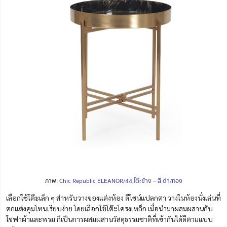
ภาพ:
Chic Republic ELEANOR/44,โต๊ะข้าง – สี ดำ/ทอง
เลือกใช้โต๊ะเล็ก ๆ สำหรับวางของแต่งห้อง ดีไซน์แปลกตา วางในห้องนั่งเล่นที่
ตกแต่งคุมโทนเรียบง่าย โดยเลือกใช้โต๊ะโครงเหล็ก เมื่อนำมาผสมผสานกับ
โซฟาผ้าและพรม ก็เป็นการผสมผสานวัสดุธรร
ม
ชาติที่เข้ากันได้ดีตามแบบ