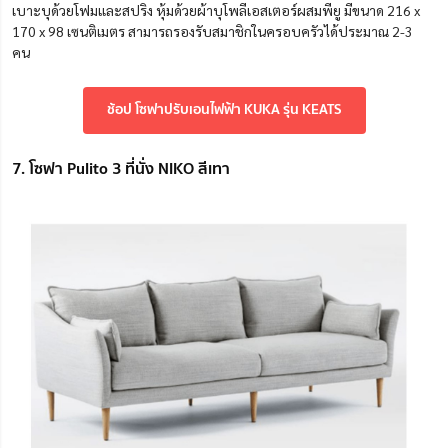
เบาะบุด้วยโฟมและสปริง
หุ้มด้วยผ้าบุโพลีเอสเตอร์ผสมพียู
มีขนาด 216 x
170 x 98 เซนติเมตร สามารถรองรับสมาชิกในครอบครัวได้ประมาณ 2-3
คน
ช้อป โซฟาปรับเอนไฟฟ้า KUKA รุ่น KEATS
7. โซฟา Pulito 3 ที่นั่ง NIKO สีเทา