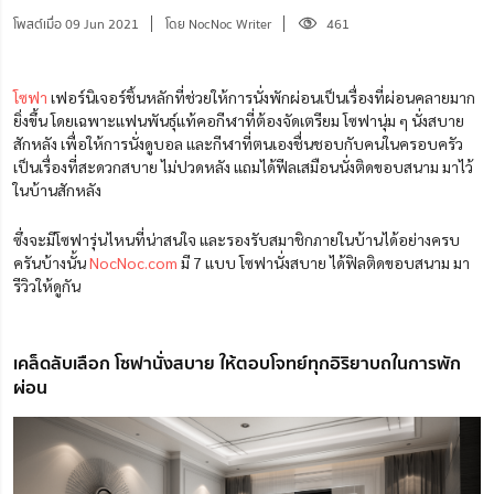
โพสต์เมื่อ 09 Jun 2021
โดย NocNoc Writer
461
โซฟา
เฟอร์นิเจอร์ชิ้นหลักที่ช่วยให้การนั่งพักผ่อนเป็นเรื่องที่ผ่อนคลายมาก
ยิ่งขึ้น โดยเฉพาะแฟนพันธุ์แท้คอกีฬาที่ต้องจัดเตรียม โซฟานุ่ม ๆ นั่งสบาย
สักหลัง เพื่อให้การนั่งดูบอล และกีฬาที่ตนเองชื่นชอบกับคนในครอบครัว
เป็นเรื่องที่สะดวกสบาย ไม่ปวดหลัง แถมได้ฟีลเสมือนนั่งติดขอบสนาม มาไว้
ในบ้านสักหลัง
ซึ่งจะมีโซฟารุ่นไหนที่น่าสนใจ และรองรับสมาชิกภายในบ้านได้อย่างครบ
ครันบ้างนั้น
NocNoc.com
มี 7 แบบ โซฟานั่งสบาย ได้ฟิลติดขอบสนาม มา
รีวิวให้ดูกัน
เคล็ดลับเลือก โซฟานั่งสบาย ให้ตอบโจทย์ทุกอิริยาบถในการพัก
ผ่อน