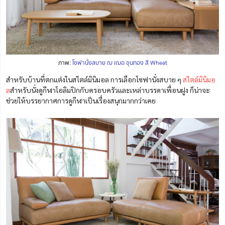
ภาพ:
โซฟานั่งสบาย ฌ เฌอ ขุนทอง สี Wheat
สำหรับบ้านที่ตกแต่งในสไตล์มินิมอล การเลือกโซฟานั่งสบาย ๆ
สไตล์มินิมอ
ล
สำหรับนั่งดูกีฬาโอลิมปิกกับครอบครัวและเหล่าบรรดาเพื่อนฝูง ก็น่าจะ
ช่วยให้บรรยากาศการดูกีฬาเป็นเรื่องสนุกมากกว่าเคย