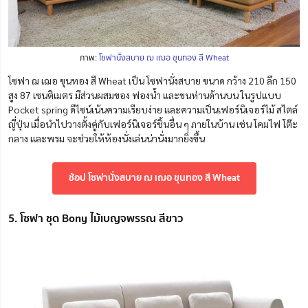
ภาพ:
โซฟานั่งสบาย ฌ เฌอ ขุนทอง สี Wheat
โซฟา ฌ เฌอ ขุนทอง สี Wheat เป็น โซฟานั่งสบาย ขนาด กว้าง 210 ลึก 150
สูง 87 เซนติเมตร มีส่วนผสมของ ฟองน้ำ และขนห่านด้านบน ในรูปแบบ
Pocket spring ดีไซน์เน้นความเรียบง่าย และความเป็นเฟอร์นิเจอร์ไม้ สไตล์
ญี่ปุ่น เมื่อนำไปวางตั้งคู่กับเฟอร์นิเจอร์ชิ้นอื่น ๆ ภายในบ้าน เช่น โคมไฟ โต๊ะ
กลาง และพรม จะช่วยให้ห้องนั่งเล่นน่านั่งมากยิ่งขึ้น
ช้อป โซฟานั่งสบาย ฌ เฌอ ขุนทอง สี Wheat
5. โซฟา ชุด Bony ไม้เบญจพรรณ สีขาว