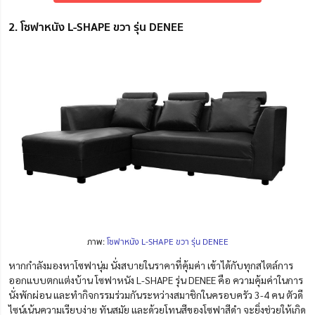
2. โซฟาหนัง L-SHAPE ขวา รุ่น DENEE
ภาพ:
โซฟาหนัง L-SHAPE ขวา รุ่น DENEE
หากกำลังมองหาโซฟานุ่ม นั่งสบายในราคาที่คุ้มค่า เข้าได้กับทุกสไตล์การ
ออกแบบตกแต่งบ้าน
โซฟาหนัง L-SHAPE รุ่น DENEE คือ ความคุ้มค่าในการ
นั่งพักผ่อน และทำกิจกรรมร่วมกันระหว่างสมาชิกในครอบครัว 3-4 คน ตัวดี
ไซน์เน้นความเรียบง่าย ทันสมัย และด้วยโทนสีของโซฟาสีดำ จะยิ่งช่วยให้เกิด