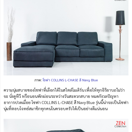
ภาพ:
โซฟา COLLINS L-CHASE สี Navy Blue
ความนุ่มสบายของโซฟาที่เลือกได้ในสไตล์โมเดิร์น เพื่อให้ทุกอิริยาบถไม่ว่า
จะ นั่งดูทีวี หรือนอนพักผ่อนระหว่างวันสะดวกสบาย หมดกังวลปัญหา
อาการปวดเมื่อย โซฟา COLLINS L-CHASE สี Navy Blue รุ่นนี้น่าจะเป็นโซฟา
นุ่มที่ตอบโจทย์สมาชิกทุกคนในครอบครัวได้เป็นอย่างดีแน่นอน