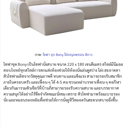
ภาพ:
โซฟา ชุด Bony ไม้เบญจพรรณ สีขาว
โซฟาชุด Bony เป็นโซฟานั่งสบาย ขนาด 220 x 180 เซนติเมตร สไตล์มินิมอล
ตอบโจทย์ทุกสไตล์การตกแต่งห้องช่วยให้ห้องนั่งเล่นดูสว่าง โล่ง สะอาดตา
ตัวโซฟาผลิตจากวัสดุคุณภาพดี ทนทาน และแข็งแรง สามารถรองรับสมาชิก
ภายในครอบครัว และเพื่อน ๆ ได้ 4-5 คน
ชวนเหล่าบรรดาเพื่อน ๆ คอกีฬา
เดียวกันมารวมตัวเชียร์ที่บ้านก็สามารถรองรับความสบาย และบรรยากาศ
ความสนุกได้อย่างไร้ขีดจำกัดขณะนั่งชม เพราะ ตัวโซฟามาพร้อมเบาะรอง
นั่ง และหมอนรองหลังเพื่อช่วยให้การนั่งดูทีวีตลอดวันสะดวกสบายยิ่งขึ้น