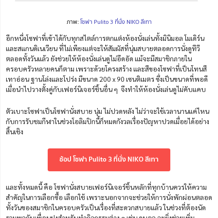
ภาพ:
โซฟา Pulito 3 ที่นั่ง NIKO สีเทา
อีกหนึ่งโซฟาที่เข้าได้กับทุกสไตล์การตกแต่งห้องนั่งเล่นทั้งมินิมอล โมเดิร์น
และสแกนดิเนเวียน ที่ไม่เพียงแต่จะให้สัมผัสที่นุ่มสบายตลอดการนั่งดูทีวี
ตลอดทั้งวันแล้ว ยังช่วยให้ห้องนั่งเล่นดูไม่อึดอัด แม้จะมีสมาชิกภายใน
ครอบครัวหลายคนก็ตาม เพราะด้วยโครงสร้าง และสีของโซฟาที่เป็นโทนสี
เทาอ่อน ฐานโล่งและโปร่ง มี
ขนาด 200 x 90 เซนติเมตร ซึ่งเป็นขนาดที่พอดี
เมื่อนำไปวางตั้งคู่กับเฟอร์นิเจอร์ชิ้นอื่น ๆ
จึงทำให้ห้องนั่งเล่นดูไม่คับแคบ
ตัวเบาะโซฟาเป็นโซฟานั่งสบาย นุ่ม ไม่ปวดหลัง ไม่ว่าจะใช้เวลานานแค่ไหน
กับการรับชมกีฬาในช่วงโอลิมปิกนี้ก็หมดกังวลเรื่องปัญหาปวดเมื่อยได้อย่าง
สิ้นเชิง
ช้อป โซฟา Pulito 3 ที่นั่ง NIKO สีเทา
และทั้งหมดนี้ คือ โซฟานั่งสบายเฟอร์นิเจอร์ชิ้นหลักที่ทุกบ้านควรให้ความ
สำคัญในการเลือกซื้อ เลือกใช้ เพราะนอกจากจะช่วยให้การนั่งพักผ่อนตลอด
ทั้งวันของสมาชิกในครอบครัวเป็นเรื่องที่สะดวกสบายแล้ว ในช่วงที่ต้องนัด
รวมพลกับเพื่อนฝูงสำหรับทำกิจกรรมต่าง ๆ เช่น ดูบอล จะยิ่งช่วยเพิ่ม