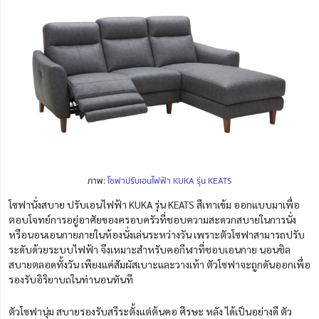
ภาพ:
โซฟาปรับเอนไฟฟ้า KUKA รุ่น KEATS
โซฟานั่งสบาย ปรับเอนไฟฟ้า KUKA รุ่น KEATS
สีเทาเข้ม ออกแบบมาเพื่อ
ตอบโจทย์การอยู่อาศัยของครอบครัวที่ชอบความสะดวกสบายในการนั่ง
หรือนอนเอนกายภายในห้องนั่งเล่นระหว่างวัน เพราะตัวโซฟาสามารถ
ปรับ
ระดับด้วยระบบไฟฟ้า
จึงเหมาะสำหรับคอกีฬาที่ชอบเอนกาย นอนชิล
สบายตลอดทั้งวัน
เพียงแค่สัมผัสเบาะและวางเท้า ตัวโซฟาจะถูกดันออก
เพื่อ
รองรับอิริยาบถในท่านอนทันที
ตัวโซฟานุ่ม สบายรองรับสรีระตั้งแต่ต้นคอ ศีรษะ หลัง ได้เป็นอย่างดี ตัว