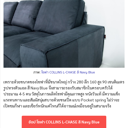
ภาพ:
โซฟา COLLINS L-CHASE สี Navy Blue
เพราะด้วยขนาดของโซฟาที่มีขนาดใหญ่ กว้าง 280 ลึก 160 สูง 90 เซนติเมตร
รูปทรงตัวแอล สี Navy Blue จึงสามารถรองรับสมาชิกในครอบครัวได้
ประมาณ 4-5 คน วัสดุในการผลิตโซฟามีคุณภาพสูง หนังวัวแท้ มีความแข็ง
แรงทนทาน และสัมผัสนุ่มสบายด้วยขนเป็ด แบบ
Pocket spring
ไม่ว่าจะ
เปิดชมกีฬา และเชียร์หนักแค่ไหนก็ได้อารมณ์เหมือนอยู่ในสนามจริง
ช้อป โซฟา COLLINS L-CHASE สี Navy Blue