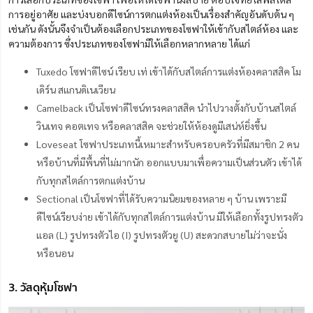
การอยู่อาศัย และบ่งบอกดีไซน์การตกแต่งห้องเป็นเรื่องสำคัญอันดับต้น ๆ
เช่นกัน ดังนั้นจึงจำเป็นต้องเลือกประเภทของโซฟาให้เข้ากับสไตล์ห้อง และ
ความต้องการ ซึ่งประเภทของโซฟามีให้เลือกหลากหลาย ได้แก่
Tuxedo โซฟาดีไซน์ เรียบ เท่ เข้าได้กับสไตล์การแต่งห้องคลาสสิค โม
เดิร์น สแกนดิเนเวียน
Camelback เป็นโซฟาดีไซน์ทรงคลาสสิค นำไปวางตั้งกับบ้านสไตล์
วินเทจ คอตเทจ หรือคลาสสิค จะช่วยให้ห้องดูมีเสน่ห์ยิ่งขึ้น
Loveseat โซฟาประเภทนี้เหมาะสำหรับครอบครัวที่มีสมาชิก 2 คน
หรือบ้านที่มีพื้นที่ไม่มากนัก ออกแบบมาเพื่อความเป็นส่วนตัว เข้าได้
กับทุกสไตล์การตกแต่งบ้าน
Sectional เป็นโซฟาที่ได้รับความนิยมของหลาย ๆ บ้าน เพราะมี
ดีไซน์เรียบง่าย เข้าได้กับทุกสไตล์การแต่งบ้าน มีให้เลือกทั้งรูปทรงตัว
แอล (L) รูปทรงตัวไอ (I) รูปทรงตัวยู (U) สะดวกสบายไม่ว่าจะนั่ง
หรือนอน
3. วัสดุหุ้มโซฟา