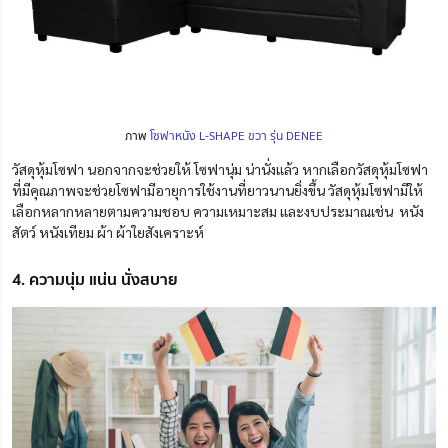
ภาพ
โซฟาหนัง L-SHAPE ขวา รุ่น DENEE
วัสดุหุ้มโซฟา นอกจากจะช่วยให้ โซฟานุ่ม น่านั่งแล้ว หากเลือกวัสดุหุ้มโซฟา
ที่มีคุณภาพจะช่วยโซฟามีอายุการใช้งานที่ยาวนานยิ่งขึ้น วัสดุหุ้มโซฟามีให้
เลือกหลากหลายตามความชอบ ความเหมาะสม และงบประมาณเช่น หนัง
สัตว์ หนังเทียม ผ้า ผ้าใยสังเคราะห์
4. ความนุ่ม แน่น นั่งสบาย