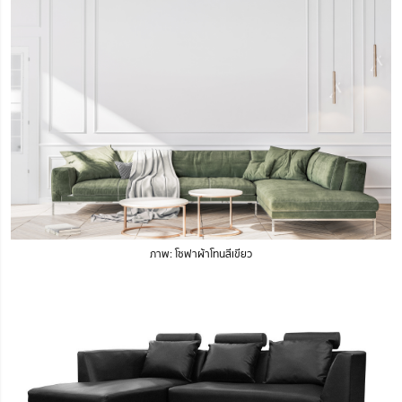
ภาพ: โซฟาผ้าโทนสีเขียว