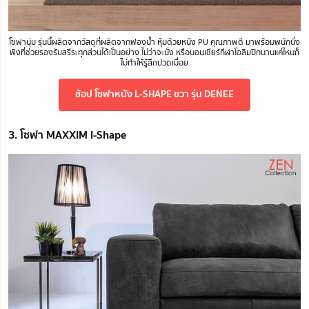
โซฟานุ่ม รุ่นนี้ผลิตจากวัสดุที่ผลิตจากฟองน้ำ หุ้มด้วยหนัง PU คุณภาพดี มาพร้อมพนักนั่ง
พิงที่ช่วยรองรับสรีระทุกส่วนได้เป็นอย่าง ไม่ว่าจะนั่ง หรือนอนเชียร์กีฬาโอลิมปิกนานแค่ไหนก็
ไม่ทำให้รู้สึกปวดเมื่อย
ช้อป โซฟาหนัง L-SHAPE ขวา รุ่น DENEE
3. โซฟา MAXXIM I-Shape