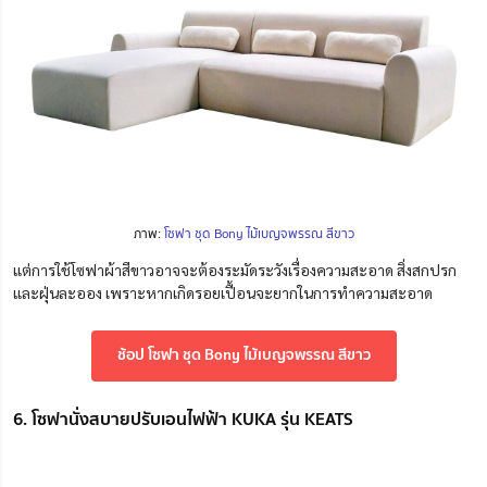
ภาพ:
โซฟา ชุด Bony ไม้เบญจพรรณ สีขาว
แต่การใช้โซฟาผ้าสีขาวอาจจะต้องระมัดระวังเรื่องความสะอาด สิ่งสกปรก
และฝุ่นละออง เพราะหากเกิดรอยเปื้อนจะยากในการทำความสะอาด
ช้อป โซฟา ชุด Bony ไม้เบญจพรรณ สีขาว
6. โซฟานั่งสบายปรับเอนไฟฟ้า KUKA รุ่น KEATS