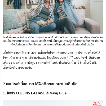
โซฟานั่งสบาย คือโซฟาที่มีความนุ่ม แน่น และฟังก์ชันเสริม เช่น สามารถเอนปรับระดับสำหรับ
นอนได้ ซึ่งระดับ
ความนุ่ม และแน่น
ของโซฟานั้นขึ้นอยู่กับความรู้สึกที่แตกต่างกันของแต่ละคน
ดังนั้นก่อนการเลือกซื้อโซฟาอยากแนะนำให้ลองนั่งของจริงก่อนตัดสินใจซื้อ
เมื่อได้ทราบหลักการในการเลือกซื้อโซฟาที่ตอบโจทย์การใช้งาน เพื่อให้ได้
โซฟานั่งสบาย ๆ มาใช้งานกันแล้ว NocNoc.com ก็มี 7 แบบ โซฟานั่งสบาย
เพิ่มอรรถรสในการนั่งดูบอลและกีฬาในช่วงโอลิมปิกนี้ มารีวิวเพื่อเป็นตัว
เลือกให้กับทุกบ้านกัน
7 แบบโซฟานั่งสบาย ได้ฟิลติดขอบสนามโอลิมปิก
1. โซฟา COLLINS L-CHASE สี Navy Blue