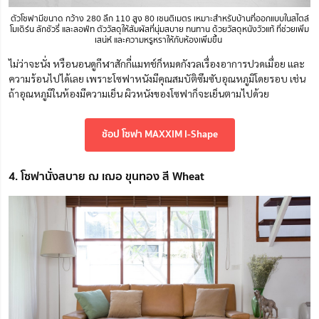
ตัวโซฟามีขนาด
กว้าง 280 ลึก 110 สูง 80
เซนติเมตร เหมาะสำหรับบ้านที่ออกแบบในสไตล์
โมเดิร์น ลักชัวรี่ และลอฟ์ท ตัววัสดุให้สัมผัสที่นุ่มสบาย ทนทาน ด้วยวัสดุหนังวัวแท้ ที่ช่วยเพิ่ม
เสน่ห์ และความหรูหราให้กับห้องเพิ่มขึ้น
ไม่ว่าจะนั่ง หรือนอนดูกีฬาสักกี่แมทช์ก็หมดกังวลเรื่องอาการปวดเมื่อย และ
ความร้อนไปได้เลย เพราะโซฟาหนังมีคุณสมบัติซึมซับอุณหภูมิโดยรอบ เช่น
ถ้าอุณหภูมิในห้องมีความเย็น ผิวหนังของโซฟาก็จะเย็นตามไปด้วย
ช้อป โซฟา MAXXIM I-Shape
4. โซฟานั่งสบาย ฌ เฌอ ขุนทอง สี Wheat