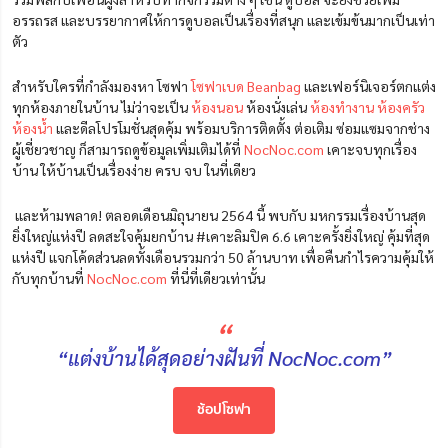
อรรถรส และบรรยากาศให้การดูบอลเป็นเรื่องที่สนุก และเข้มข้นมากเป็นเท่า
ตัว
สำหรับใครที่กำลังมองหา โซฟา
โซฟาเบด
Beanbag
และเฟอร์นิเจอร์ตกแต่ง
ทุกห้องภายในบ้าน ไม่ว่าจะเป็น
ห้องนอน
ห้องนั่งเล่น
ห้องทำงาน
ห้องครัว
ห้องน้ำ
และดีลโปรโมชั่นสุดคุ้ม พร้อมบริการติดตั้ง ต่อเติม ซ่อมแซมจากช่าง
ผู้เชี่ยวชาญ ก็สามารถดูข้อมูลเพิ่มเติมได้ที่
NocNoc.com
เคาะจบทุกเรื่อง
บ้าน ให้บ้านเป็นเรื่องง่าย ครบ จบ ในที่เดียว
และห้ามพลาด! ตลอดเดือนมิถุนายน 2564 นี้ พบกับ
มหกรรมเรื่องบ้านสุด
ยิ่งใหญ่แห่งปี ลดสะใจคุ้มยกบ้าน #เคาะลิมปิค 6.6 เคาะครั้งยิ่งใหญ่ คุ้มที่สุด
แห่งปี แจกโค้ดส่วนลดทั้งเดือนรวมกว่า 50 ล้านบาท
เพื่อคืนกำไรความคุ้มให้
กับทุกบ้านที่
NocNoc.com
ที่นี่ที่เดียวเท่านั้น
“
“แต่งบ้านได้สุดอย่างฝันที่ NocNoc.com”
ช้อปโซฟา