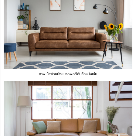
ภาพ: โซฟาหนังขนาดพอดีกับห้องนั่งเล่น