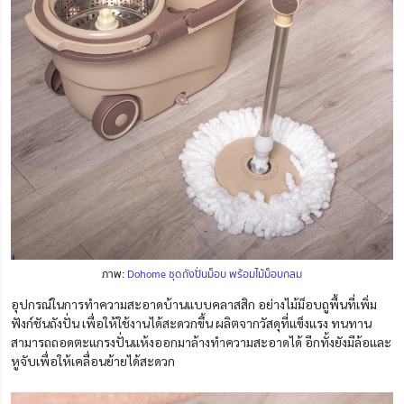
ภาพ:
Dohome ชุดถังปั่นม็อบ พร้อมไม้ม็อบกลม
อุปกรณ์ในการ
ทำ
ความสะอาดบ้านแบบคลาสสิก อย่างไม้ม็อบถูพื้นที่เพิ่ม
ฟังก์ชันถังปั่น เพื่อให้ใช้งานได้สะดวกขึ้น ผลิตจากวัสดุที่แข็งแรง ทนทาน
สามารถถอดตะแกรงปั่นแห้งออกมาล้างทำความสะอาดได้ อีกทั้งยังมีล้อและ
หูจับเพื่อให้เคลื่อนย้ายได้สะดวก