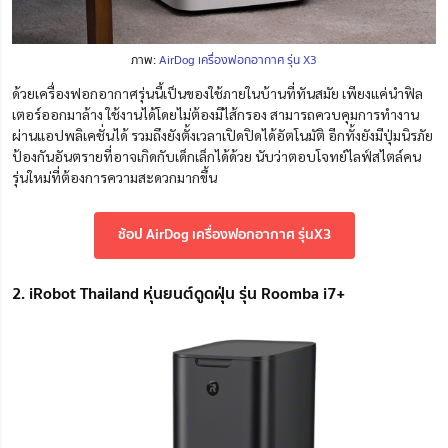
ภาพ:
AirDog เครื่องฟอกอากาศ รุ่น X3
ด้วยเครื่องฟอกอากาศรุ่นนี้เป็นของใช้ภายในบ้านที่ทันสมัย เพียงแค่นำฟิล
เตอร์ออกมาล้าง ใช้งานได้โดยไม่ต้องมีไส้กรอง สามารถควบคุมการทำงาน
ผ่านแอปพลิเคชั่นได้ รวมถึงยังตั้งเวลาเปิดปิดได้อัตโนมัติ อีกทั้งยังมีปุ่มนิรภัย
ป้องกันอันตรายที่อาจเกิดกับเด็กเล็กได้ด้วย นับว่าตอบโจทย์ไลฟ์สไตล์คน
รุ่นใหม่ที่ต้องการความสะดวกมากขึ้น
ช้อป AirDog เครื่องฟอกอากาศ รุ่นX3
2. iRobot Thailand หุ่นยนต์ดูดฝุ่น รุ่น Roomba i7+