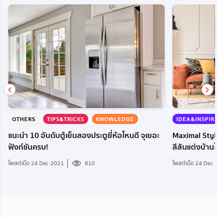
OTHERS
TIPS&TRICKS
KNOWLEDGE
IDEA&INSPIR
ษ
แนะนำ 10 อันดับตู้เย็นสองประตูยี่ห้อไหนดี จุเยอะ
Maximal Styl
ฟังก์ชันครบ!
สีสันแต่งบ้านให
โพสต์เมื่อ 24 Dec 2021
810
โพสต์เมื่อ 24 Dec