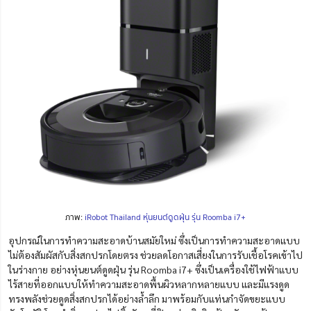
ภาพ:
iRobot Thailand หุ่นยนต์ดูดฝุ่น รุ่น Roomba i7+
อุปกรณ์ในการ
ทำ
ความสะอาดบ้านสมัยใหม่
ซึ่งเป็นการทำความสะอาดแบบ
ไม่ต้องสัมผัสกับสิ่งสกปรกโดยตรง ช่วยลดโอกาสเสี่ยงในการรับเชื้อโรคเข้าไป
ในร่างกาย
อย่างหุ่นยนต์ดูดฝุ่น รุ่น Roomba i7+ ซึ่งเป็นเครื่องใช้ไฟฟ้าแบบ
ไร้สายที่ออกแบบให้ทำ
ความ
สะอาดพื้นผิวหลากหลายแบบ และมีแรงดูด
ทรงพลังช่วยดูดสิ่งสกปรกได้อย่างล้ำลึก มาพร้อมกับแท่นกำจัดขยะแบบ