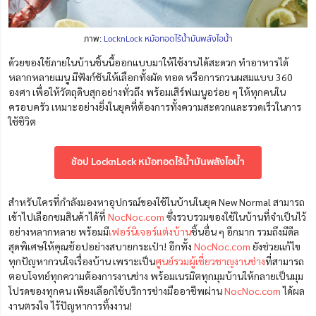
ภาพ:
LocknLock หม้อทอดไร้น้ำมันพลังไอน้ำ
ด้วยของใช้ภายในบ้านชิ้นนี้ออกแบบมาให้ใช้งานได้สะดวก ทำอาหารได้
หลากหลายเมนู มีฟังก์ชันให้เลือกทั้งผัด ทอด หรือการกวนผสมแบบ 360
องศา เพื่อให้วัตถุดิบสุกอย่างทั่วถึง พร้อมเสิร์ฟเมนูอร่อย ๆ ให้ทุกคนใน
ครอบครัว เหมาะอย่างยิ่งในยุคที่ต้องการทั้งความสะดวกและรวดเร็วในการ
ใช้ชีวิต
ช้อป LocknLock หม้อทอดไร้น้ำมันพลังไอน้ำ
สำหรับใครที่กำลังมองหาอุปกรณ์ของใช้ในบ้าน
ในยุค New Normal
สามารถ
เข้าไปเลือกชมสินค้าได้ที่
NocNoc.com
ซึ่งรวบรวมของใช้ในบ้านที่จำเป็นไว้
อย่างหลากหลาย พร้อมมี
เฟอร์นิเจอร์แต่งบ้าน
ชิ้นอื่น ๆ อีกมาก รวมถึงมีดีล
สุดพิเศษให้คุณช้อปอย่างสบายกระเป๋า! อีกทั้ง
NocNoc.com
ยังช่วยแก้ไข
ทุกปัญหากวนใจเรื่องบ้าน เพราะเป็น
ศูนย์รวมผู้เชี่ยวชาญงานช่าง
ที่สามารถ
ตอบโจทย์ทุกความต้องการงานช่าง พร้อมเนรมิตทุกมุมบ้านให้กลายเป็นมุม
โปรดของทุกคน เพียงเลือกใช้บริการช่างมืออาชีพผ่าน
NocNoc.com
ได้ผล
งานตรงใจ ไร้ปัญหาการทิ้งงาน!