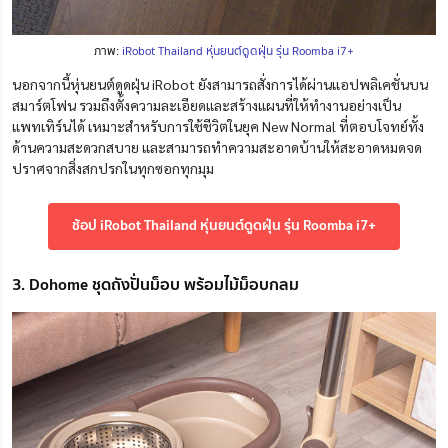
ภาพ:
iRobot Thailand หุ่นยนต์ดูดฝุ่น รุ่น Roomba i7+
นอกจากนี้หุ่นยนต์ดูดฝุ่น iRobot ยังสามารถสั่งการได้ผ่านแอปพลิเคชั่นบน
สมาร์ตโฟน รวมถึงตั้งความละเอียดและสร้างแผนที่ให้ทำงานอย่างเป็น
แพทเทิร์นได้ เหมาะสำหรับการใช้ชีวิตในยุค New Normal ที่ตอบโจทย์ทั้ง
ด้านความสะดวกสบาย และสามารถทำความสะอาดบ้านให้สะอาดหมดจด
ปราศจากสิ่งสกปรกในทุกซอกทุกมุม
ช้อป iRobot Thailand หุ่นยนต์ดูดฝุ่น รุ่น Roomba i7+
3. Dohome ชุดถังปั่นม็อบ พร้อมไม้ม็อบกลม