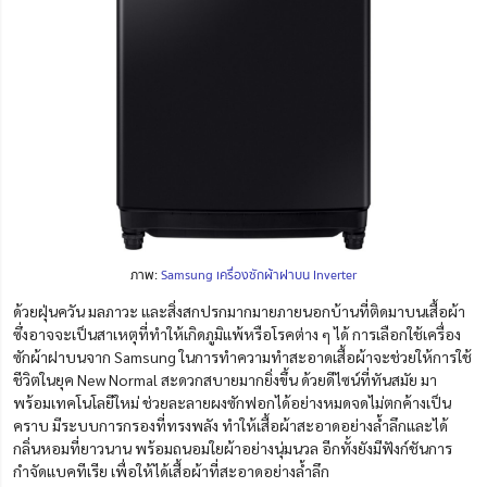
ภาพ:
Samsung เครื่องซักผ้าฝาบน Inverter
ด้วยฝุ่นควัน มลภาวะ และสิ่งสกปรกมากมายภายนอกบ้านที่ติดมาบนเสื้อผ้า
ซึ่งอาจจะเป็นสาเหตุที่ทำให้เกิดภูมิแพ้หรือโรคต่าง ๆ ได้ การเลือกใช้เครื่อง
ซักผ้าฝาบนจาก Samsung ในการทำความทำสะอาดเสื้อผ้าจะช่วยให้การใ
ช้
ชีวิตในยุค New Normal สะดวกสบายมากยิ่งขึ้น ด้วยดีไซน์ที่ทันสมัย มา
พร้อมเทคโนโลยีใหม่ ช่วยละลายผงซักฟอกได้อย่างหมดจดไม่ตกค้างเป็น
คราบ มีระบบการกรองที่ทรงพลัง ทำให้เสื้อผ้าสะอาดอย่างล้ำลึกและได้
กลิ่นหอมที่ยาวนาน พร้อมถนอมใยผ้าอย่างนุ่มนวล อีกทั้งยังมีฟังก์ชันการ
กำจัดแบคทีเรีย เพื่อให้ได้เสื้อผ้าที่สะอาดอย่างล้ำลึก