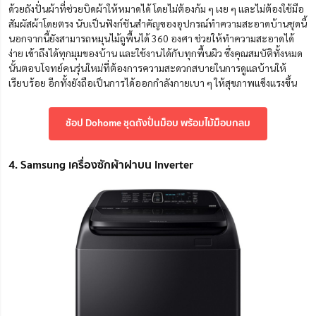
ด้วยถังปั่นผ้าที่ช่วยบิดผ้าให้หมาดได้ โดยไม่ต้องก้ม ๆ เงย ๆ และไม่ต้องใช้มือ
สัมผัสผ้าโดยตรง นับเป็นฟังก์ชันสำคัญของอุปกรณ์ทำความสะอาดบ้านชุดนี้
นอกจากนี้ยังสามารถหมุนไม้ถูพื้นได้ 360 องศา ช่วยให้ทำความสะอาดได้
ง่าย เข้าถึงได้ทุกมุมของบ้าน และใช้งานได้กับทุกพื้นผิว ซึ่งคุณสมบัติทั้งหมด
นั้นตอบโจทย์คนรุ่นใหม่ที่ต้องการความสะดวกสบายในการดูแลบ้านให้
เรียบร้อย อีกทั้งยังถือเป็นการได้ออกกำลังกายเบา ๆ ให้สุขภาพแข็งแรงขึ้น
ช้อป Dohome ชุดถังปั่นม็อบ พร้อมไม้ม็อบกลม
4. Samsung เครื่องซักผ้าฝาบน Inverter