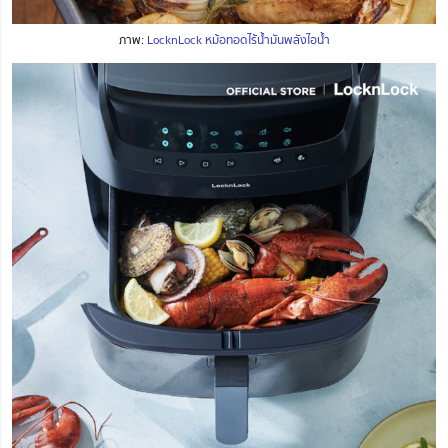
ภาพ:
LocknLock หม้อทอดไร้น้ำมันพลังไอน้ำ