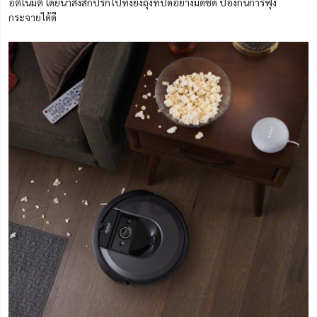
อัตโนมัติ โดยนำสิ่งสกปรกไปทิ้งยังถุงที่
ปิด
อย่างมิด
ชิด
ป้องกันการฟุ้ง
กระจายได้ดี