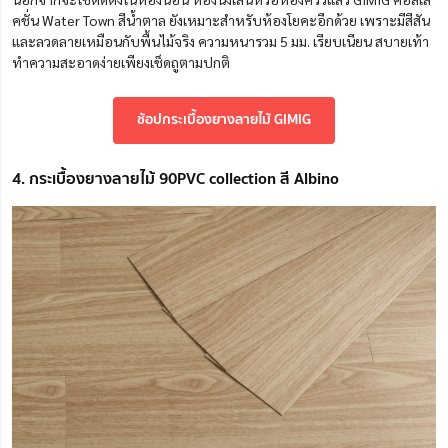
คชั่น Water Town สีน้ำตาล ยังเหมาะสำหรับห้องโยคะอีกด้วย เพราะมีสีสัน
และลวดลายเหมือนกับพื้นไม้จริง ความหนารวม 5 มม. เรียบเนียน สบายเท้า
ทำความสะอาดง่ายเพียงเช็ดถูตามปกติ
ช้อปกระเบื้องยางลายไม้ GIMIG
4. กระเบื้องยางลายไม้ 90PVC collection สี Albino