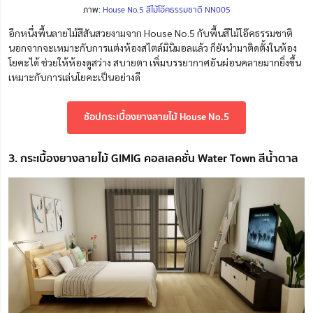
ภาพ:
House No.5 สีไม้โอ๊คธรรมชาติ NN005
อีกหนึ่งพื้นลายไม้สีสันสวยงามจาก House No.5 กับพื้นสีไม้โอ๊คธรรมชาติ
นอกจากจะเหมาะกับการแต่งห้องสไตล์มินิมอลแล้ว ก็ยังนำมาติดตั้งในห้อง
โยคะได้ ช่วยให้ห้องดูสว่าง สบายตา เพิ่มบรรยากาศอันผ่อนคลายมากยิ่งขึ้น
เหมาะกับการเล่นโยคะเป็นอย่างดี
ช้อปกระเบื้องยางลายไม้ House No.5
3. กระเบื้องยางลายไม้ GIMIG คอลเลคชั่น Water Town สีน้ำตาล