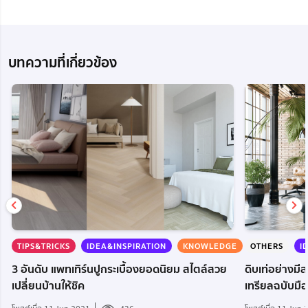
บทความที่เกี่ยวข้อง
TIPS&TRICKS
IDEA&INSPIRATION
KNOWLEDGE
OTHERS
I
3 อันดับ แพทเทิร์นปูกระเบื้องยอดนิยม สไตล์สวย
ดิบเท่อย่างมี
เปลี่ยนบ้านให้ชิค
เทรียลฉบับมือ