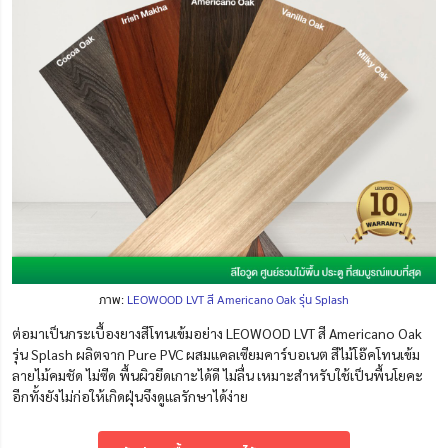
ภาพ:
LEOWOOD LVT สี Americano Oak รุ่น Splash
ต่อมาเป็นกระเบื้องยางสีโทนเข้มอย่าง LEOWOOD LVT สี Americano Oak
รุ่น Splash ผลิตจาก Pure PVC ผสมแคลเซียมคาร์บอเนต สีไม้โอ๊คโทนเข้ม
ลายไม้คมชัด ไม่ซีด พื้นผิวยึดเกาะได้ดี ไม่ลื่น เหมาะสำหรับใช้เป็นพื้นโยคะ
อีกทั้งยังไม่ก่อให้เกิดฝุ่นจึงดูแลรักษาได้ง่าย