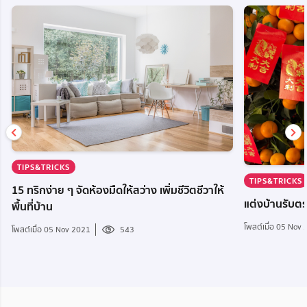
TIPS&TRICKS
TIPS&TRICKS
ม
15 ทริกง่าย ๆ จัดห้องมืดให้สว่าง เพิ่มชีวิตชีวาให้
แต่งบ้านรับต
พื้นที่บ้าน
โพสต์เมื่อ 05 Nov
โพสต์เมื่อ 05 Nov 2021
543