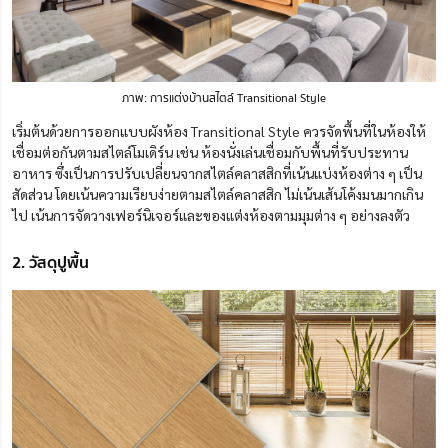
ภาพ: การแต่งบ้านสไตล์ Transitional Style
เริ่มต้นด้วยการออกแบบผังห้อง Transitional Style ควรจัดพื้นที่ในห้องให้
เชื่อมต่อกันตามสไตล์โมเดิร์น เช่น ห้องนั่งเล่นเชื่อมกับพื้นที่รับประทาน
อาหาร ซึ่งเป็นการปรับเปลี่ยนจากสไตล์คลาสสิกที่เน้นแบ่งห้องต่าง ๆ เป็น
สัดส่วน โดยเน้นความเรียบง่ายตามสไตล์คลาสสิก ไม่เน้นเส้นโค้งมนมากเกิน
ไป เน้นการจัดวางเฟอร์นิเจอร์และของแต่งห้องตามมุมต่าง ๆ อย่างลงตัว
2. วัสดุปูพื้น