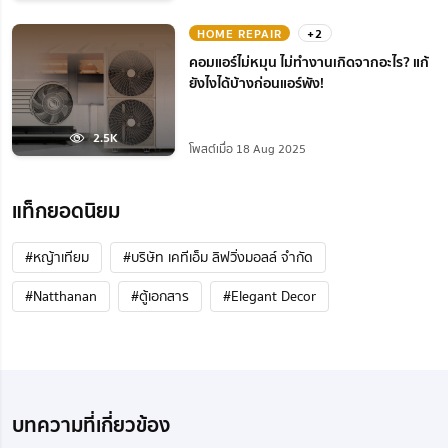
HOME REPAIR
+2
คอมแอร์ไม่หมุน ไม่ทํางานเกิดจากอะไร? แก้
ยังไงได้บ้างก่อนแอร์พัง!
2.5K
โพสต์เมื่อ 18 Aug 2025
แท็กยอดนิยม
#หญ้าเทียม
#บริษัท เคทีเอ็ม ลิฟวิ่งมอลล์ จำกัด
#Natthanan
#ตู้เอกสาร
#Elegant Decor
บทความที่เกี่ยวข้อง