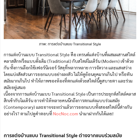
ภาพ: การแต่งบ้านแบบ Transitional Style
การแต่งบ้านแบบ Transitional Style คือ เทรนด์แต่งบ้านที่ผสมผสานสไตล์
คลาสสิกหรือแบบดั้งเดิม (Traditional) กับสไตล์โมเดิร์น (Modern) เข้าด้วย
กัน ทั้งการเลือกใช้เฟอร์นิเจอร์ วัสดุที่หลากหลาย การจัดวาง และแสงสว่าง
โดยแบ่งสัดส่วนการออกแบบอย่างลงตัว ไม่ให้ดูย้อนยุคมากเกินไป หรือทัน
สมัยมากเกินไป ทำให้ภาพของห้องที่ตกแต่งด้วยสไตล์นี้ดูสบายตา และร่วม
สมัยอยู่เสมอ
เนื่องจากการแต่งบ้านแบบ Transitional Style เป็นการประยุกต์สไตล์คลาส
สิกเข้ากับโมเดิร์น อาจทำให้หลายคนนึ
ก
ถึงการตกแต่งแบบร่วมสมัย
(Contemporary) และอาจจะงงว่าแล้วการออกแบบทั้งสองสไตล์นี้ต่างกัน
อย่างไร? ตามไปดูคำตอบที่
NocNoc.com
นำมาฝากกันได้เลย!
การแต่งบ้านแบบ Transitional Style ต่างจากแบบร่วมสมัย