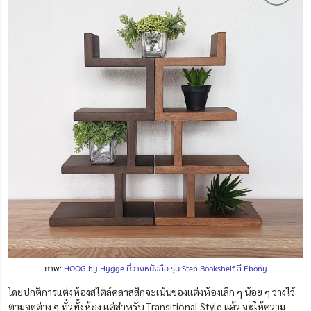
ภาพ:
HOOG by Hygge ที่วางหนังสือ รุ่น Step Bookshelf สี Ebony
โดยปกติการแต่งห้องสไตล์คลาสสิกจะเน้นของแต่งห้องเล็ก ๆ น้อย ๆ วางไว้
ตามจุดต่าง ๆ ทั่วทั้งห้อง แต่สำหรับ Transitional Style แล้ว จะให้ความ