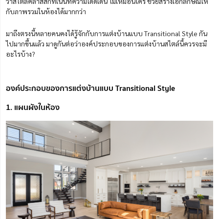
ว่าสไตล์คลาสสิกที่เน้นที่ความโดดเด่น ไม่เหมือนใคร ช่วยสร้างเอกลักษณ์ให้
กับภาพรวมในห้องได้มากกว่า
มาถึงตรงนี้หลายคนคงได้รู้จักกับการแต่งบ้านแบบ Transitional Style กัน
ไปมากขึ้นแล้ว มาดูกันต่อว่าองค์ประกอบของการแต่งบ้านสไตล์นี้ควรจะมี
อะไรบ้าง?
องค์ประกอบของการแต่งบ้านแบบ Transitional Style
1. แผนผังในห้อง