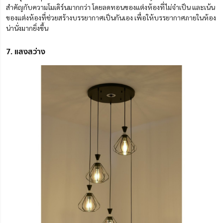
สำคัญกับความโมเดิร์นมากกว่า โดยลดทอนของแต่งห้องที่ไม่จำเป็น และเน้น
ของแต่งห้องที่ช่วยสร้างบรรยากาศเป็นกันเอง เพื่อให้บรรยากาศภายในห้อง
น่านั่งมากยิ่งขึ้น
7. แสงสว่าง