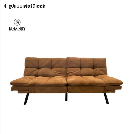
4. รูปแบบเฟอร์นิเจอร์