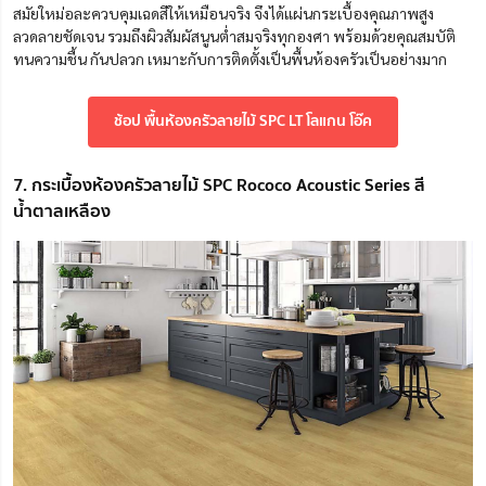
สมัยใหม่อละควบคุมเฉดสีให้เหมือนจริง จึงได้แผ่นกระเบื้องคุณภาพสูง
ลวดลายชัดเจน รวมถึงผิวสัมผัสนูนต่ำสมจริงทุกองศา พร้อมด้วยคุณสมบัติ
ทนความชื้น กันปลวก เหมาะกับการติดตั้งเป็นพื้นห้องครัวเป็นอย่างมาก
ช้อป พื้นห้องครัวลายไม้ SPC LT โลแกน โอ๊ค
7. กระเบื้องห้องครัวลายไม้ SPC Rococo Acoustic Series สี
น้ำตาลเหลือง