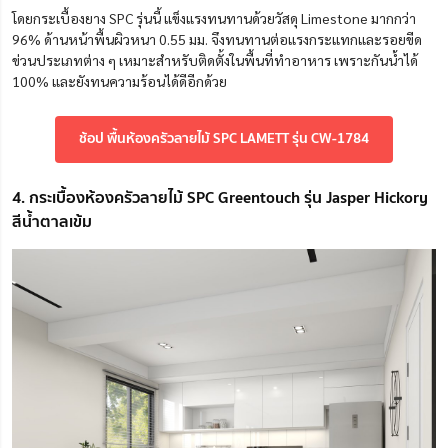
โดยกระเบื้องยาง SPC รุ่นนี้ แข็งแรงทนทานด้วยวัสดุ Limestone มากกว่า
96% ด้านหน้าพื้นผิวหนา 0.55 มม. จึงทนทานต่อแรงกระแทกและรอยขีด
ข่วนประเภทต่าง ๆ เหมาะสำหรับติดตั้งในพื้นที่ทำอาหาร เพราะกันน้ำได้
100% และยังทนความร้อนได้ดีอีกด้วย
ช้อป พื้นห้องครัวลายไม้ SPC LAMETT รุ่น CW-1784
4. กระเบื้องห้องครัวลายไม้ SPC Greentouch รุ่น Jasper Hickory
สีน้ำตาลเข้ม