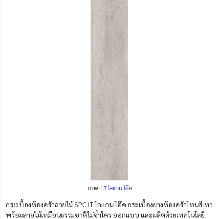
ภาพ:
LT โลแกน โอ๊ค
กระเบื้องห้องครัวลายไม้ SPC LT โลแกน โอ๊ค กระเบื้องยางห้องครัวโทนสีเทา
พร้อมลายไม้เหมือนธรรมชาติไม่ซ้ำใคร ออกแบบ และผลิตด้วยเทคโนโลยี