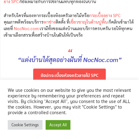
ยาง SPC
ก็ยังเหมาะกับการใช้งานแทบทุกห้องในบ้าน
สำหรับใครที่มองหากระเบื้องห้องครัวลายไม้หรือ
กระเบื้องยาง SPC
คุณภาพดีพร้อมบริการ
หาช่าง
ติดตั้ง ที่
เชี่ยวชาญในด้านปูพื้น
ก็คลิกเข้ามาได้
เลยที่
NocNoc.com
เรามีทั้งของแต่งบ้านและบริการครบครัน รอให้ทุกคน
เข้ามาเลือกสรรเพื่อสร้างบ้านในฝันให้เป็นจริง
“
“แต่งบ้านได้สุดอย่างฝันที่ NocNoc.com”
ช้อปกระเบื้องห้องครัวลายไม้ SPC
We use cookies on our website to give you the most relevant
experience by remembering your preferences and repeat
แชร์
visits. By clicking “Accept All”, you consent to the use of ALL
the cookies. However, you may visit "Cookie Settings" to
provide a controlled consent.
บทความยอดฮิต
Cookie Settings
Accept All
TIPS&TRICKS
+1