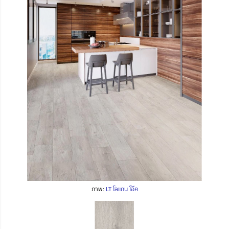
ภาพ:
LT โลแกน โอ๊ค