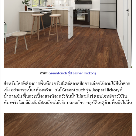
ภาพ:
Greentouch รุ่น Jasper Hickory
สำหรับใครที่ต้องการพื้นห้องครัวสไตล์คลาสสิกควรเลือกใช้ลายไม้สีน้ำตาล
เข้ม อย่างกระเบื้องห้องครัวลายไม้ Greentouch รุ่น Jasper Hickory สี
น้ำตาลเข้ม พื้นกระเบื้องยางห้องครัวกันน้ำ ไม่ลามไฟ ตอบโจทย์การใช้ใน
ห้องครัว โดยมีผิวสัมผัสเหมือนไม้จริง ปลอดภัยจากอุบัติเหตุด้วยพื้นผิวไม่ลื่น