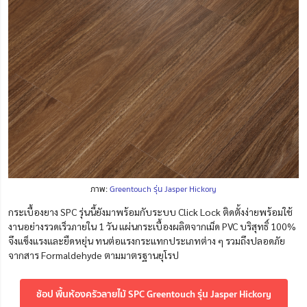
ภาพ:
Greentouch รุ่น Jasper Hickory
กระเบื้องยาง SPC รุ่นนี้ยังมาพร้อมกับระบบ Click Lock ติดตั้งง่ายพร้อมใช้
งานอย่างรวดเร็วภายใน 1 วัน แผ่นกระเบื้องผลิตจากเม็ด PVC บริสุทธิ์ 100%
จึงแข็งแรงและยืดหยุ่น ทนต่อแรงกระแทกประเภทต่าง ๆ รวมถึงปลอดภัย
จากสาร Formaldehyde ตามมาตรฐานยุโรป
ช้อป พื้นห้องครัวลายไม้ SPC Greentouch รุ่น Jasper Hickory