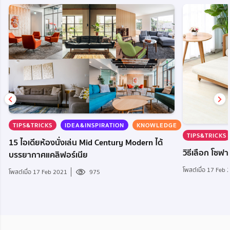
TIPS&TRICKS
IDEA&INSPIRATION
KNOWLEDGE
TIPS&TRICKS
15 ไอเดียห้องนั่งเล่น Mid Century Modern ได้
วิธีเลือก โซฟ
บรรยากาศแคลิฟอร์เนีย
โพสต์เมื่อ 17 Feb
โพสต์เมื่อ 17 Feb 2021
975