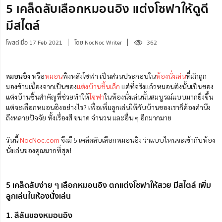
5 เคล็ดลับเลือกหมอนอิง แต่งโซฟาให้ดูดี
มีสไตล์
โพสต์เมื่อ 17 Feb 2021
โดย NocNoc Writer
362
หมอนอิง
หรือ
หมอน
พิงหลังโซฟา เป็นส่วนประกอบใน
ห้องนั่งเล่น
ที่มักถูก
มองข้ามเนื่องจากเป็นของ
แต่งบ้านชิ้นเล็ก
แต่ที่จริงแล้วหมอนอิงนั้นเป็นของ
แต่งบ้านชิ้นสำคัญที่ช่วยทำให้
โซฟา
ในห้องนั่งเล่นนั้นสมบูรณ์แบบมากยิ่งขึ้น
แต่จะเลือกหมอนอิงอย่างไร? เพื่อเพิ่มลูกเล่นให้กับบ้านของเราก็ต้องคำนึง
ถึงหลายปัจจัย ทั้งเรื่องสี ขนาด จำนวน และอื่น ๆ อีกมากมาย
วันนี้
NocNoc.com
จึงมี 5 เคล็ดลับเลือกหมอนอิง ว่าแบบไหนจะเข้ากับห้อง
นั่งเล่นของคุณมากที่สุด!
5 เคล็ดลับง่าย ๆ เลือกหมอนอิง ตกแต่งโซฟาให้สวย มีสไตล์ เพิ่ม
ลูกเล่นในห้องนั่งเล่น
1. สีสันของหมอนอิง