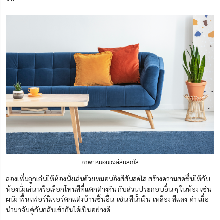
ภาพ:
หมอนอิงสีสันสดใส
ลองเพิ่มลูกเล่นให้ห้องนั่งเล่นด้วยหมอนอิงสีสันสดใส สร้างความสดชื่นให้กับ
ห้องนั่งเล่น หรือเลือกโทนสีที่แตกต่างกัน กับส่วนประกอบอื่น ๆ ในห้อง เช่น
ผนัง พื้น เฟอร์นิเจอร์ตกแต่งบ้านชิ้นอื่น เช่น สีน้ำเงิน-เหลือง สีแดง-ดำ เมื่อ
นำมาจับคู่กันกลับเข้ากันได้เป็นอย่างดี