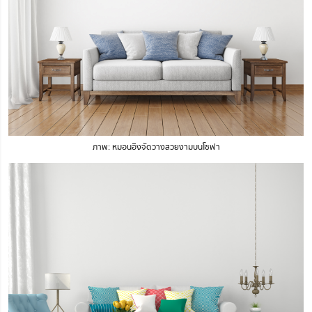
ภาพ:
หมอนอิงจัดวางสวยงามบนโซฟา