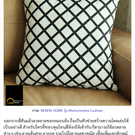
ภาพ:
RENITA HOME รุ่น Monochrome Cushion
นอกจากสีสันแล้วลวดลายของหมอนอิง ถือเป็นตัวช่วยสร้างความโดดเด่นได้
เป็นอย่างดี สำหรับใครที่ชอบคุมโทนสีห้องให้เข้ากัน ก็สามารถใช้ลวดลาย
ต่าง ๆ เช่น ลายเส้นตรง ลายจุด รวมไปถึงลายเลขาคณิต เพื่อเพิ่มเอกลักษณ์