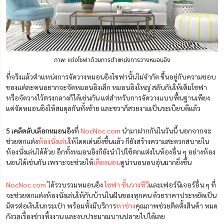
ภาพ:
แต่งโซฟาด้วยการตำแหน่งการวางหมอนอิง
ที่จริงแล้วตำแหน่งการจัดวางหมอนอิงโซฟานั้นไม่จำกัด ขึ้นอยู่กับความชอบ
ของแต่ละคนอยากจะจัดหมอนอิงเล็ก หมอนอิงใหญ่ สลับกันให้เต็มโซฟา
หรือจัดวางไว้ตรงกลางก็ได้เช่นกัน แต่สำหรับการจัดวางแบบพื้นฐานเพียง
แค่จัดหมอนอิงให้สมดุลกันทั้งซ้าย และขวาก็สวยงามเป็นระเบียบดีแล้ว
5 เคล็ดลับเลือกหมอนอิง
ที่
NocNoc.com
นำมาฝากกันในวันนี้ นอกจากจะ
ช่วยตกแต่ง
ห้องนั่งเล่น
ให้โดดเด่นยิ่งขึ้นแล้ว ก็ยังสร้างความสะดวกสบายใน
ห้องนั่งเล่นได้ด้วย อีกทั้งหมอนอิงก็ยังนำไปใช้ตกแต่งในห้องอื่น ๆ อย่างห้อง
นอนได้เช่นกัน เพราะจะช่วยให้
เตียงนอน
ดูน่านอนอบอุ่นมากยิ่งขึ้น
NocNoc.com
ได้รวบรวมหมอนอิง
โซฟา
ชั้นวางทีวี
และเฟอร์นิเจอร์อื่น ๆ ที่
จะช่วยตกแต่งห้องนั่งเล่นให้กับบ้านในฝันของทุกคน ด้วยราคาประหยัดเป็น
มิตรต่อเงินในกระเป๋า พร้อมทั้งมีบริการ
หาช่าง
คุณภาพช่วยติดตั้งสินค้า หมด
กังวลเรื่องช่างทิ้งงาน และงบประมาณบานปลายไปได้เลย