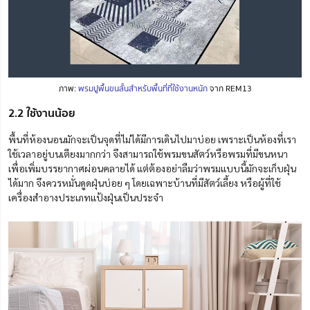
ภาพ:
พรมปูพื้นขนสั้นสำหรับพื้นที่ที่ใช้งานหนัก
จาก REM13
2.2 ใช้งานน้อย
พื้นที่ห้องนอนมักจะเป็นจุดที่ไม่ได้มีการเดินไปมาบ่อย เพราะเป็นห้องที่
เรา
ใช้เวลาอยู่บนเตียงมากกว่า จึงสามารถใช้พรมขนสัตว์หรือพรมที่มีขนหนา
เพื่อเพิ่มบรรยากาศผ่อนคลายได้ แต่ต้องอย่าลืมว่าพรมแบบนี้มักจะเก็บฝุ่น
ได้มาก จึงควรหมั่นดูดฝุ่น
บ่อย ๆ
โดยเฉพาะบ้านที่มีสัตว์เลี้ยง หรือ
ผู้
ที่ใช้
เครื่องสำอางประเภทแป้งฝุ่นเป็นประจำ