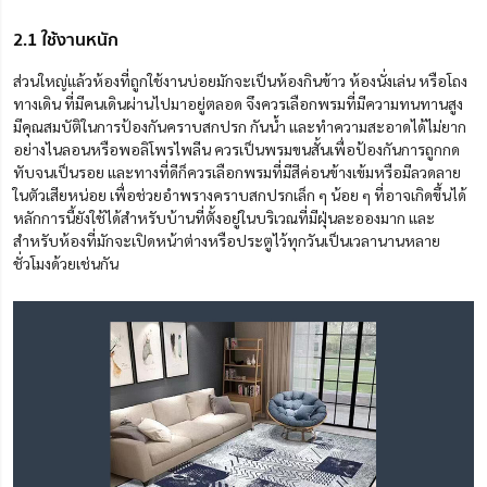
2.1 ใช้งานหนัก
ส่วนใหญ่แล้วห้องที่
ถูก
ใช้งานบ่อยมักจะเป็นห้องกินข้าว ห้องนั่งเล่น หรือโถง
ทางเดิน
ที่มีคนเดินผ่านไปมาอยู่ตลอด
จึงควรเลือกพรมที่มีความทนทานสูง
มีคุณสมบัติในการป้องกันคราบสกปรก กันน้ำ และทำความสะอาดได้ไม่ยาก
อย่างไนลอนหรือพอลิโพรไพลีน ควรเป็นพรมขนสั้นเพื่อป้องกันการถูกกด
ทับจนเป็นรอย และทางที่ดีก็ควรเลือกพรมที่มีสีค่อนข้างเข้มหรือมีลวดลาย
ในตัว
เสีย
หน่อย เพื่อช่วยอำพรางคราบสกปรก
เล็ก ๆ น้อย ๆ
ที่อาจเกิดขึ้นได้
หลักการนี้ยังใช้ได้สำหรับบ้านที่ตั้งอยู่ในบริเวณที่มีฝุ่นละอองมาก และ
สำหรับห้องที่มักจะเปิดหน้าต่างหรือประตูไว้ทุกวันเป็นเวลานานหลาย
ชั่วโมง
ด้วย
เช่นกัน