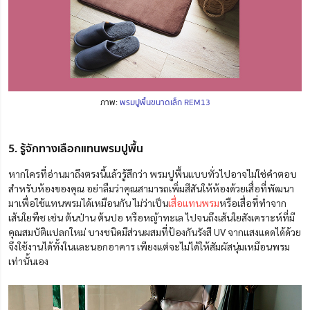
ภาพ:
พรมปูพื้นขนาดเล็ก REM13
5. รู้จักทางเลือกแทนพรมปูพื้น
หากใครที่อ่านมาถึงตรงนี้แล้วรู้สึกว่า พรมปูพื้นแบบทั่วไปอาจไม่ใช่คำตอบ
สำหรับห้องของคุณ อย่าลืมว่าคุณสามารถเพิ่มสีสันให้ห้องด้วยเสื่อที่พัฒนา
มาเพื่อใช้แทนพรมได้เหมือนกัน ไม่ว่าเป็น
เสื่อแทนพรม
หรือเสื่อที่ทำจาก
เส้นใยพืช เช่น ต้นป่าน ต้นปอ หรือหญ้าทะเล ไปจนถึงเส้นใยสังเคราะห์ที่มี
คุณสมบัติแปลกใหม่ บางชนิดมีส่วนผสมที่ป้องกันรังสี UV จากแสงแดดได้ด้วย
จึงใช้งานได้ทั้งในและนอกอาคาร เพียงแต่จะไม่ได้ให้สัมผัสนุ่มเหมือนพรม
เท่านั้นเอง