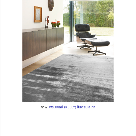
ภาพ:
พรมเคลลี่ (KELLY) โมเดิร์น สีเทา