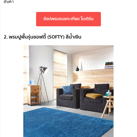
สินค้า
ช้อปพรมขนแกะเทียม โมเดิร์น
2. พรมปูพื้นรุ่นซอฟตี้ (SOFTY) สีน้ำเงิน