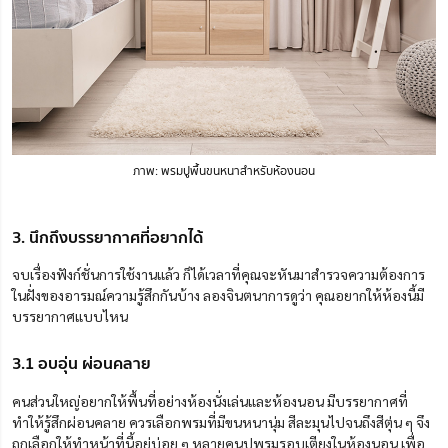
ภาพ: พรมปูพื้นขนหนาสำหรับห้องนอน
3. นึกถึงบรรยากาศที่อยากได้
จบเรื่องฟังก์ชั่นการใช้งานแล้ว ก็ได้เวลาที่คุณจะหันมาสำรวจความต้องการ
ในฝั่งของอารมณ์ความรู้สึกกันบ้าง ลองจินตนาการดูว่า คุณอยากให้ห้องนี้มี
บรรยากาศแบบไหน
3.1 อบอุ่น ผ่อนคลาย
คนส่วนใหญ่อยากให้พื้นที่อย่างห้องนั่งเล่น
และ
ห้องนอน มีบรรยากาศที่
ทำให้รู้สึกผ่อนคลาย
ควรเลือก
พรมที่มีขนหนานุ่ม สีละมุนไปจนถึงสี
ตุ่น ๆ
จึง
ถูกเลือกให้ทำหน้าที่นี้อยู่
บ่อย ๆ
หลายคนปูพรมรอบเตียงในห้องนอน เพื่อ