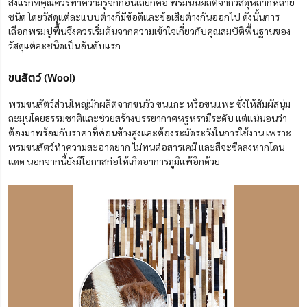
สิ่งแรกที่คุณควร
ทำความรู้จัก
ก่อน
เลย
ก็คือ พรมนั้น
ผลิต
จากวัสดุหลากหลาย
ชนิด
โดย
วัสดุแต่ละแบบ
ต่างก็
มีข้อดีและข้อเสียต่างกันออกไป ดังนั้นการ
เลือกพรมปูพื้นจึงควร
เริ่มต้น
จากความเข้าใจเกี่ยวกับคุณสมบัติพื้นฐานของ
วัสดุแต่ละชนิดเป็นอันดับแรก
ขนสัตว์ (Wool)
พรมขนสัตว์ส่วนใหญ่มัก
ผลิต
จากขนวัว ขนแกะ หรือขนแพะ ซึ่ง
ให้สัมผัส
นุ่ม
ละมุน
โดยธรรมชาติ
และช่วยสร้างบรรยากาศ
หรูหรามีระดับ แต่แน่นอนว่า
ต้อง
มาพร้อมกับ
ราคาที่
ค่อนข้าง
สูงและต้องระมัดระวังในการใช้งาน เพราะ
พรมขนสัตว์ทำความสะอาดยาก ไม่ทนต่อสารเคมี และสีจะซีดลงหากโดน
แดด นอกจากนี้ยังมีโอกาสก่อให้เกิดอาการ
ภูมิแพ้
อีกด้วย