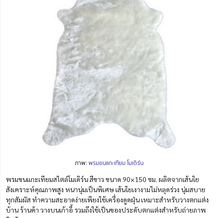
ภาพ:
พรมขนแกะเทียม โมเดิร์น
พรมขนแกะเทียมสไตล์โมเดิร์น สีขาว ขนาด 90×150 ซม. ผลิตจากเส้นใย
สังเคราะห์คุณภาพสูง หนานุ่มเป็นพิเศษ เส้นใยเงางามไม่หลุดร่วง นุ่มสบาย
ทุกสัมผัส ทำความสะอาดง่ายเพียงใช้เครื่องดูดฝุ่น เหมาะสำหรับวางตกแต่ง
บ้าน ร้านค้า วางบนเก้าอี้ รวมถึงใช้เป็นของประดับตกแต่งสำหรับถ่ายภาพ