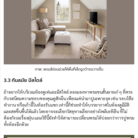
ภาพ: พรมสีอ่อนช่วยให้พื้นที่เล็กดูกว้างขวางขึ้น
3.3 ทันสมัย มีสไตล์
ถ้าอยากให้บริเวณห้องดูเท่และมีสไตล์ ลองมองหาพรมขนสั้นลาย
เก๋ ๆ
ที่ตรง
กับรสนิยมความชอบของคุณดู
สัก
ผืน เพียงแค่นำมาปูเฉพาะจุด เช่น รอบโต๊ะ
ทำงาน หรือเก้าอี้ในห้องรับแขก เท่านี้ก็ช่วยทำให้บรรยากาศในห้องดูมีมิติ
และสดชื่นขึ้นได้แล้ว โดยอาจจะเลือกวัสดุทางเลือกอย่างโพลิเอทิลีน ที่ไม่
ต้องกังวลเรื่องฝุ่น แถมวิธีนี้ยังทำให้สามารถเปลี่ยนพรมได้บ่อยกว่าการปูพรม
ทั้งห้องอีกด้วย