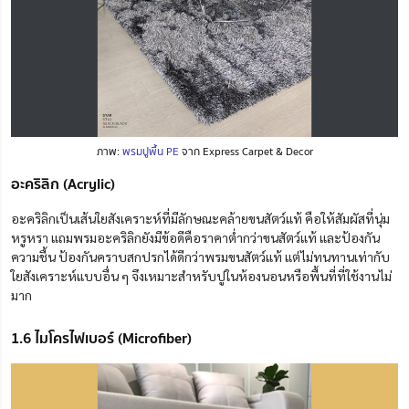
ภาพ:
พรมปูพื้น PE
จาก Express Carpet & Decor
อะคริลิก (Acrylic)
อะคริลิก
เป็นเส้นใยสังเคราะห์ที่มีลักษณะคล้ายขนสัตว์แท้ คือให้สัมผัสที่นุ่ม
หรูหรา แถมพรมอะคริลิกยังมีข้อดีคือ
ราคาต่ำกว่าขนสัตว์แท้
และป้องกัน
ความชื้น ป้องกันคราบสกปรกได้ดีกว่าพรมขนสัตว์แท้ แต่ไม่ทนทานเท่ากับ
ใยสังเคราะห์แบบ
อื่น ๆ
จึงเหมาะสำหรับปูในห้องนอน
หรือ
พื้นที่ที่ใช้งานไม่
มาก
1.6 ไมโครไฟเบอร์ (Microfiber)