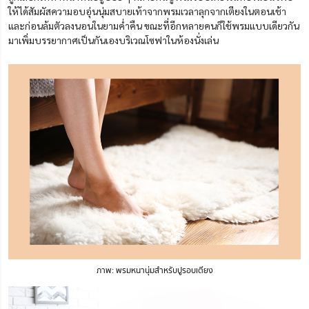
ให้ได้สัมผัสความอบอุ่นนุ่มสบายเท้าจากพรมเวลาลุกจากเตียงในตอนเช้า
และก่อนล้มตัวลงนอนในยามค่ำคืน
ขณะที่
อีกหลายคนก็ใช้พรมแบบเดียวกัน
มาเพิ่มบรรยากาศเป็นกันเอง
บริเวณ
โซฟาในห้องนั่งเล่น
ภาพ: พรมหนานุ่มสำหรับปูรอบเตียง