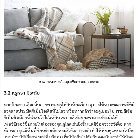
ภาพ: พรมหนาสีละมุนเพิ่มความผ่อนคลาย
3.2 หรูหรา มีระดับ
หากต้องการเติมกลิ่นอายความหรูให้กับห้อง
เรียบ ๆ
การใช้พรมคุณภาพดีที่มี
ลวดลายประณีตก็เป็นไอเดียที่ไม่เลว หรือ
หาก
กลัวว่าจะดูเยอะไป พรมสีเข้ม
ก็เป็นตัวเลือกที่น่าสนใจไม่แพ้กัน เพราะสีเข้มของพรมจะขับเน้นให้
เฟอร์นิเจอร์ชิ้นสวยในห้องของคุณดูโดดเด่นยิ่งขึ้น แต่มีข้อควรระวังคือ หาก
ห้องของคุณมีพื้นที่ค่อนข้างเล็ก พรมสีเข้มอาจจะยิ่งทำให้ห้องดูแคบลงไปอีก
แนะนำว่าให้เลือกพรมปูพื้นสีอ่อนเพื่อให้กลืนไปกับสีของผนัง จะทำให้ห้อง