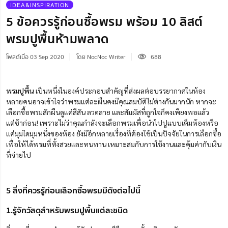
IDEA&INSPIRATION
5 ข้อควรรู้ก่อนซื้อพรม พร้อม 10 ลิสต์
พรมปูพื้นห้ามพลาด
โพสต์เมื่อ 03 Sep 2020
โดย NocNoc Writer
688
พรมปูพื้น
เป็นหนึ่งในองค์ประกอบสำคัญที่ส่งผลต่อบรรยากาศในห้อง
หลายคนอาจเข้าใจว่าพรมแต่ละผืนคงมีคุณสมบัติไม่ต่างกันมากนัก
หากจะ
เลือกซื้อ
พรมสักผืนดูแค่สีสัน ลวดลาย และสัมผัสที่ถูกใจก็
คง
เพียงพอแล้ว
แต่ช้าก่อน! เพราะไม่ว่าคุณกำลังจะเลือกพรมเพื่อนำไปปูแบบเต็มห้อง
หรือ
แค่มุมใดมุมหนึ่งของห้อง ยังมีอีกหลายเรื่องที่ต้องใช้เป็นปัจจัยในการเลือกซื้อ
เพื่อให้ได้พรมที่ทั้งสวยและทนทาน เหมาะสมกับการใช้งานและคุ้มค่ากับเงิน
ที่จ่ายไป
5 สิ่งที่ควรรู้ก่อนเลือกซื้อพรมมีดังต่อไปนี้
1.รู้จักวัสดุสำหรับพรมปูพื้นแต่ละชนิด