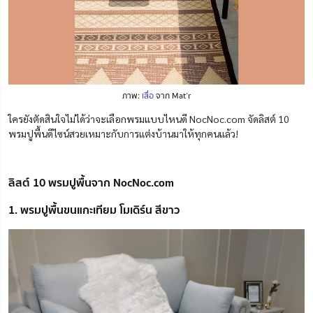
ภาพ:
เสื่อ
จาก Mat’r
ใครยังตัดสินใจไม่ได้ว่าจะเลือกพรมแบบไหนดี NocNoc.com จัดลิสต์ 10
พรมปูพื้นดีไซน์สวยเหมาะกับการแต่งบ้านมาให้ทุกคนแล้ว!
ลิสต์ 10 พรมปูพื้นจาก NocNoc.com
1. พรมปูพื้นขนแกะเทียม โมเดิร์น สีขาว