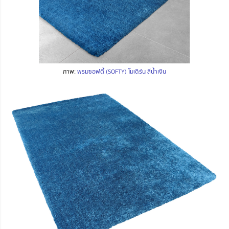
ภาพ:
พรมซอฟตี้ (SOFTY) โมเดิร์น สีน้ำเงิน