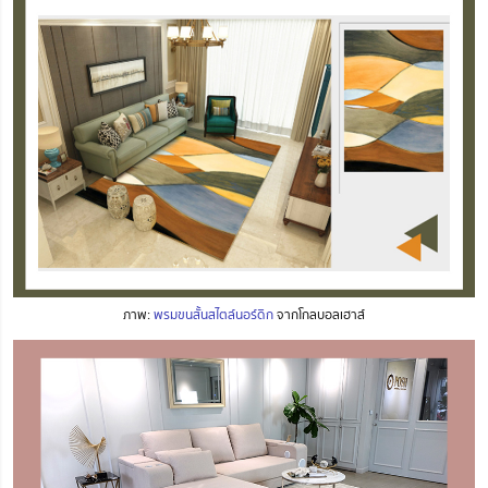
ภาพ:
พรมขนสั้นสไตล์นอร์ดิก
จากโกลบอลเฮาส์