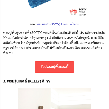
ภาพ:
พรมซอฟตี้ (SOFTY) โมเดิร์น สีน้ำเงิน
พรมปูพื้นรุ่นซอฟตี้ (SOFTY) พรมสีพื้นสไตล์โมเดิร์นสีน้ำเงิน ผลิตจากเส้นใย
PP และไมโครไฟเบอร์คุณภาพสูง เส้นใยมีความทนทานไม่หลุดร่วงง่าย สีสัน
สดใสไม่ซีจางง่าย มีจุดเด่นที่การดูดซับเสียง ปกป้องพื้นผิวและช่วยเพิ่มความ
หรูหราได้อย่างลงตัว เหมาะสำหรับใช้ในห้องรับแขก ห้องนอนรวมถึงห้อง
ทำงาน
ช้อปพรมปูพื้นซอฟตี้
3. พรมรุ่นเคลลี่ (KELLY) สีเทา