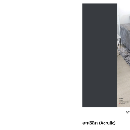
ภา
อะคริลิก (Acrylic)