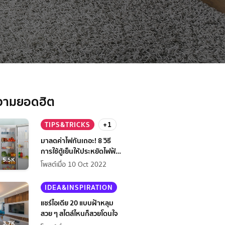
วามยอดฮิต
TIPS&TRICKS
+1
มาลดค่าไฟกันเถอะ! 8 วิธี
การใช้ตู้เย็นให้ประหยัดไฟฟ้า
5.5K
กว่าเดิม
โพสต์เมื่อ 10 Oct 2022
IDEA&INSPIRATION
แชร์ไอเดีย 20 แบบฝ้าหลุม
สวย ๆ สไตล์ไหนก็สวยโดนใจ
3.7K