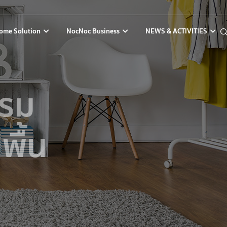
ome Solution
NocNoc Business
NEWS & ACTIVITIES
พรม
พื้น