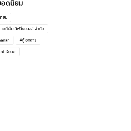
ยอดนิยม
ทียม
 เคทีเอ็ม ลิฟวิ่งมอลล์ จำกัด
hanan
#ตู้เอกสาร
ant Decor