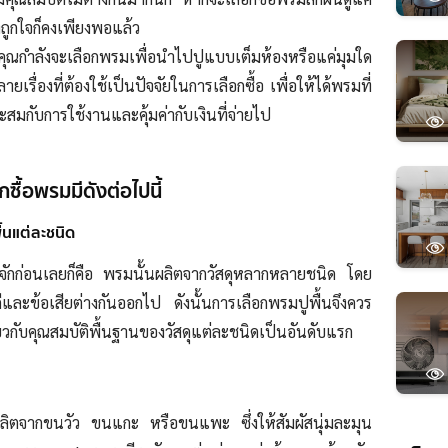
ถูกใจก็
คง
เพียงพอแล้ว
าคุณกำลังจะเลือกพรมเพื่อนำไปปูแบบเต็มห้อง
หรือ
แค่มุมใด
ายเรื่องที่ต้องใช้เป็นปัจจัยในการเลือกซื้อ เพื่อให้ได้พรมที่
มกับการใช้งานและคุ้มค่ากับเงินที่จ่ายไป
อกซื้อพรมมีดังต่อไปนี้
ื้นแต่ละชนิด
จัก
ก่อน
เลย
ก็คือ พรมนั้น
ผลิต
จากวัสดุหลากหลายชนิด
โดย
ดีและข้อเสียต่างกันออกไป ดังนั้นการเลือกพรมปูพื้นจึงควร
ยวกับคุณสมบัติพื้นฐานของวัสดุแต่ละชนิดเป็นอันดับแรก
ลิต
จากขนวัว ขนแกะ หรือขนแพะ ซึ่ง
ให้สัมผัส
นุ่ม
ละมุน