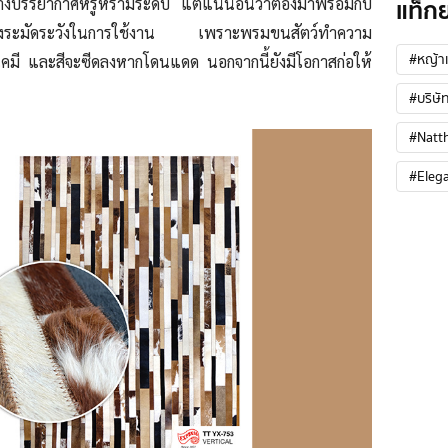
แท็ก
้างบรรยากาศ
หรูหรามีระดับ แต่แน่นอนว่าต้อง
มาพร้อมกับ
้องระมัดระวังในการใช้งาน เพราะพรมขนสัตว์ทำความ
#หญ้าเ
มี และสีจะซีดลงหากโดนแดด นอกจากนี้ยังมีโอกาสก่อให้
#บริษัท
#Natt
#Eleg