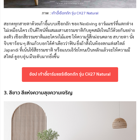
ภาพ :
เก้าอี้เชือกถัก รุ่น CH27 Natural
สะกดทุกสายตาด้วยเก้าอี้แบบเชือกถัก ของ Nexliving อาร์มแชร์ที่แตกต่าง
ไม่เหมือนใคร เป็นดีไซน์ที่ผสมผสานธรรมชาติกับยุคสมัยใหม่ไว้ด้วยกันอย่าง
ลงตัว เชือกสีธรรมชาติและโครงไม้แอช ให้ความรู้สึกผ่อนคลาย สบายตา นั่ง
จิบชาร้อน ๆ สักแก้วบอกได้คำเดียวว่าฟิน ยิ่งถ้าตั้งในห้องตกแต่งสไตล์
Japandi ที่เน้นใช้สีธรรมชาติ หรือแนวเอิร์ธโทนเป็นหลักแล้วจะให้ความมี
สไตล์ ดูอบอุ่น มีระดับมากยิ่งขึ้น
ช้อป เก้าอี้อาร์มแชร์เชือกถัก รุ่น CH27 Natural
3. สีขาว สีแห่งความสุขความเจริญ