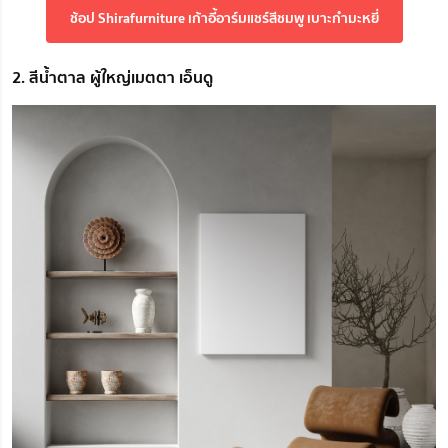
ช้อป Shirafurniture เก้าอี้อาร์มแชร์สีชมพู เบาะกำมะหยี่
2. สีน้ำตาล ผู้ใหญ่เมตตา เอ็นดู