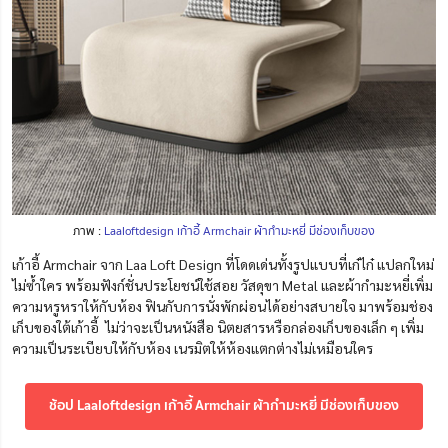
ภาพ :
Laaloftdesign เก้าอี้ Armchair ผ้ากำมะหยี่ มีช่องเก็บของ
เก้าอี้ Armchair จาก Laa Loft Design ที่โดดเด่นทั้งรูปแบบที่เก๋ไก๋ แปลกใหม่
ไม่ซ้ำใคร พร้อมฟังก์ชั่นประโยชน์ใช้สอย วัสดุขา Metal และผ้ากำมะหยี่เพิ่ม
ความหรูหราให้กับห้อง ฟินกับการนั่งพักผ่อนได้อย่างสบายใจ มาพร้อมช่อง
เก็บของใต้เก้าอี้ ไม่ว่าจะเป็นหนังสือ นิตยสารหรือกล่องเก็บของเล็ก ๆ เพิ่ม
ความเป็นระเบียบให้กับห้อง เนรมิตให้ห้องแตกต่างไม่เหมือนใคร
ช้อป Laaloftdesign เก้าอี้ Armchair ผ้ากำมะหยี่ มีช่องเก็บของ