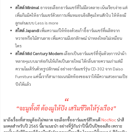
สไตล์ Minimal
อาจจะเลือกอาร์มแชร์ที่ไม่มีลวดลาย เน้นเรียบง่าย แต่
เพิ่มกิมมิคให้อาร์มแชร์ด้วยการเพิ่มหมอนอิงสีคุมโทนสักใบ ให้ห้องมี
ลูกเล่นแบบ Less is more
สไตล์ Japandi
เพิ่มความเก๋ให้ห้องด้วยเก้าอี้อาร์มแชร์ที่ผลิตจาก
หวายหรือไม้สานลาย เพิ่มความมีเอกลักษณ์ น่าหลงใหลไม่เหมือน
ใคร
สไตล์ Mid Century Modern
เลือกเป็นอาร์มแชร์ที่หุ้มด้วยการนำผ้า
หลายๆแบบมาต่อกันให้เกิดเป็นลายใหม่ ได้กลิ่นอายความเก่าแต่มี
ความโมเดิร์นด้วยรูปลักษณ์ อย่างอาร์มแชร์รุ่น CD-302 จาก Daiso
Furniture แค่นี้เราก็สามารถเนรมิตห้องของเราให้มีความสวยงามเป๊ะ
ปังได้แล้ว
“
“จะมูทั้งที ต้องมูให้ปัง เสริมชีวิตให้รุ่งเรือง”
มาถึงเรื่องที่สายมูต้องไม่พลาด จะเลือกซื้ออาร์มแชร์สีไหนดี
NocNoc
นำสี
มงคลสำหรับปี 2565 นี้มาแนะนำ อย่างที่รู้กันว่าปีนี้เป็นปีของเสือ เพราะ