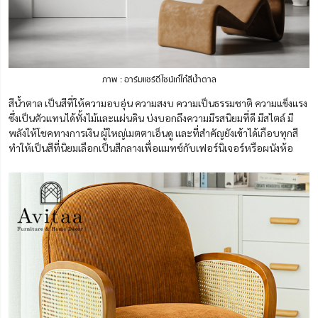
ภาพ : อาร์มแชร์ดีไซน์เก๋ไก๋สีน้ำตาล
สีน้ำตาล เป็นสีที่ให้ความอบอุ่น ความสงบ ความเป็นธรรมชาติ ความแข็งแรง
ซึ่งเป็นตัวแทนได้ทั้งไม้และแผ่นดิน บ่งบอกถึงความมีรสนิยมที่ดี มีสไตล์ มี
พลังให้โชคทางการเงิน ผู้ใหญ่เมตตาเอ็นดู และที่สำคัญยังเข้าได้เกือบทุกสี
ทำให้เป็นสีที่นิยมเลือกเป็นสีกลางเพื่อแมทช์กับเฟอร์นิเจอร์หรือผนังห้อ