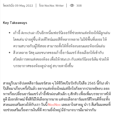
โพสต์เมื่อ 09 May 2022
โดย NocNoc Writer
308
Key Takeaways
เก้าอี้ Armchair เป็นอีกหนึ่งเฟอร์นิเจอร์ที่ช่วยตกแต่งห้องให้มีลูกเล่น
โดดเด่น น่าอยู่ขึ้น ด้วยดีไซน์และสีที่หลากหลาย ไม่ใช้พื้นที่เยอะ ให้
ความสบายกับผู้ใช้สอย สามารถตั้งได้ทั้งห้องนอนและห้องนั่งเล่น
สี ลวดลาย วัสดุ และขนาดของเก้าอี้อาร์มแชร์ ต้องเลือกให้เข้ากับ
สไตล์การตกแต่งของห้อง เพื่อให้ Match กับเฟอร์นิเจอร์เดิม ช่วยให้
บรรยากาศของห้องดูน่าอยู่ สบายตายิ่งขึ้น
สายมูรีบมาอัปเดตสีอาร์มแชร์สวย ๆ ให้ชีวิตเป๊ะปังรับปีเสือ 2565 นี้กัน! เข้า
ปีเสือมาเกือบครึ่งปีแล้ว อยากแต่งห้องใหม่แต่อีกใจก็อยากประหยัดงบ ลอง
หาหรือเปลี่ยนอาร์มแชร์ เก้าอี้พักผ่อนตัวเล็ก ๆ สักตัว เพื่อเพิ่มบรรยากาศให้
ดูดี มีเอกลักษณ์ ซึ่งสีก็มีให้เลือกมากมาย แต่จะเลือกอาร์มแชร์สีไหนดีที่จะทั้ง
สวยและเสริมดวงให้กับเรา วันนี้
NocNoc
เลยเอาใจสายมู นำ 5 สีเสริมมงคลที่
จะช่วยเสริมเรื่องการเงินที่ดี ความยิ่งใหญ่ มีอำนาจบารมีมาฝากกัน