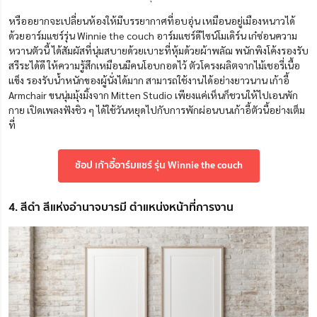
หรืออยากจะเปลี่ยนห้องให้มีบรรยากาศที่อบอุ่น เหมือนอยู่เมืองหนาวได้
ด้วยอาร์มแชร์รุ่น Winnie the couch อาร์มแชร์ดีไซน์โมเดิร์น เก๋ซ่อนความ
หวานตัวนี้ ได้สัมผัสที่นุ่มสบายด้วยเบาะที่หุ้มด้วยผ้าพลัฌ พนักพิงโค้งรองรับ
สรีระได้ดี ให้ความรู้สึกเหมือนมีคนโอบกอดไว้ ตัวโครงผลิตจากไม้เชอรี่เนื้อ
แข็ง รองรับน้ำหนักของผู้นั่งได้มาก สามารถใช้งานได้อย่างยาวนาน เก้าอี้
Armchair ขนนุ่มมุ้งมิ้งจาก Mitten Studio เพียงแค่เห็นก็ชวนให้ไปเอนพัก
กาย เปิดเพลงฟังชิว ๆ ได้ใช้วันหยุดไปกับการพักผ่อนบนเก้าอี้ตัวนี้อย่างเต็ม
ที่
ช้อป เก้าอี้อาร์มแชร์ รุ่น Winnie the couch
4. สีดำ สีแห่งอำนาจบารมี ตำแหน่งหน้าที่การงาน