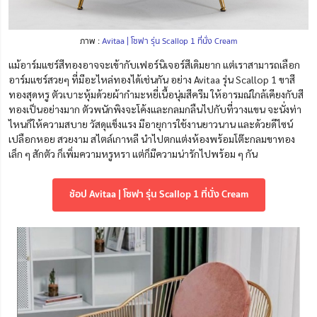
ภาพ :
Avitaa | โซฟา รุ่น Scallop 1 ที่นั่ง Cream
แม้อาร์มแชร์สีทองอาจจะเข้ากับเฟอร์นิเจอร์สีเดิมยาก แต่เราสามารถเลือก
อาร์มแชร์สวยๆ ที่มีอะไหล่ทองได้เช่นกัน อย่าง Avitaa รุ่น Scallop 1 ขาสี
ทองสุดหรู ตัวเบาะหุ้มด้วยผ้ากำมะหยี่เนื้อนุ่มสีครีม ให้อารมณ์ใกล้เคียงกับสี
ทองเป็นอย่างมาก ตัวพนักพิงจะโค้งและกลมกลืนไปกับที่วางแขน จะนั่งท่า
ไหนก็ให้ความสบาย วัสดุแข็งแรง มีอายุการใช้งานยาวนาน และด้วยดีไซน์
เปลือกหอย สวยงาม สไตล์เกาหลี นำไปตกแต่งห้องพร้อมโต๊ะกลมขาทอง
เล็ก ๆ สักตัว ก็เพิ่มความหรูหรา แต่ก็มีความน่ารักไปพร้อม ๆ กัน
ช้อป Avitaa | โซฟา รุ่น Scallop 1 ที่นั่ง Cream