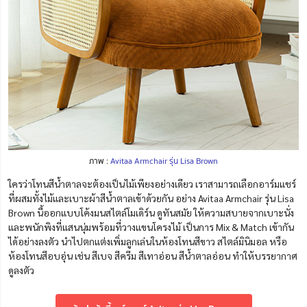
ภาพ :
Avitaa Armchair รุ่น Lisa Brown
ใครว่าโทนสีน้ำตาลจะต้องเป็นไม้เพียงอย่างเดียว เราสามารถเลือกอาร์มแชร์
ที่ผสมทั้งไม้และเบาะผ้าสีน้ำตาลเข้าด้วยกัน อย่าง Avitaa Armchair รุ่น Lisa
Brown นี้ออกแบบโค้งมนสไตล์โมเดิร์น ดูทันสมัย ให้ความสบายจากเบาะนั่ง
และพนักพิงที่แสนนุ่มพร้อมที่วางแขนโครงไม้ เป็นการ Mix & Match เข้ากัน
ได้อย่างลงตัว นำไปตกแต่งเพิ่มลูกเล่นในห้องโทนสีขาว สไตล์มินิมอล หรือ
ห้องโทนสีอบอุ่น เช่น สีเบจ สีครีม สีเทาอ่อน สีน้ำตาลอ่อน ทำให้บรรยากาศ
ดูลงตัว