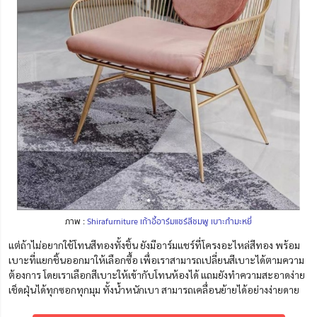
ภาพ :
Shirafurniture เก้าอี้อาร์มแชร์สีชมพู เบาะกำมะหยี่
แต่ถ้าไม่อยากใช้โทนสีทองทั้งชิ้น ยังมีอาร์มแชร์ที่โครงอะไหล่สีทอง พร้อม
เบาะที่แยกชิ้นออกมาให้เลือกซื้อ เพื่อเราสามารถเปลี่ยนสีเบาะได้ตามความ
ต้องการ โดยเราเลือกสีเบาะให้เข้ากับโทนห้องได้ แถมยังทำความสะอาดง่าย
เช็ดฝุ่นได้ทุกซอกทุกมุม ทั้งน้ำหนักเบา สามารถเคลื่อนย้ายได้อย่างง่ายดาย