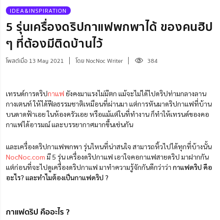
IDEA&INSPIRATION
5 รุ่นเครื่องดริปกาแฟพกพาได้ ของคนฮิป
ๆ ที่ต้องมีติดบ้านไว้
โพสต์เมื่อ 13 May 2021
โดย NocNoc Writer
384
เทรนด์การดริป
กาแฟ
ยังคงมาแรงไม่มีตก แม้จะไม่ได้ไปดริปท่ามกลางลาน
กางเตนท์ ให้ได้ฟีลธรรมชาติเหมือนที่ผ่านมา แต่การหันมาดริปกาแฟที่บ้าน
บนดาดฟ้าเอย ในห้องครัวเอย หรือแม้แต่ในที่ทำงาน ก็ทำให้เทรนด์ของคอ
กาแฟได้อารมณ์ และบรรยากาศมากขึ้นเช่นกัน
และเครื่องดริปกาแฟพกพา รุ่นไหนที่น่าสนใจ สามารถหิ้วไปได้ทุกที่บ้างนั้น
NocNoc.com
มี 5 รุ่น เครื่องดริปกาแฟ เอาใจคอกาแฟสายดริป มาฝ
ากกัน
แต่ก่อนที่จะไปดูเครื่องดริปกาแฟ มาทำความรู้จักกันดีกว่าว่า
กาแฟดริป คือ
อะไร? และทำไมต้องเป็นกาแฟดริป ?
กาแฟดริป คืออะไร ?