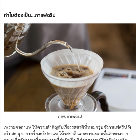
ทำไมต้องเป็น…กาแฟดริป
ภาพ: กาแฟดริป
เพราะคอกาแฟ ให้ความสำคัญกับเรื่องรสชาติที่หอมกรุ่น ซึ่งกาแฟดริป ที่
ดริปสด ๆ จาก เครื่องดริปกาแฟ ให้รสชาติ และความหอมที่แตกต่างจาก