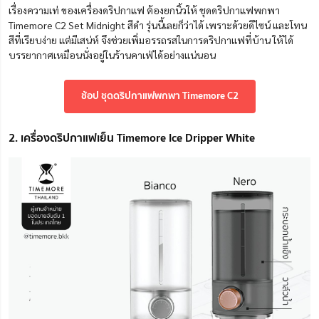
เรื่องความเท่ ของเครื่องดริปกาแฟ ต้องยกนิ้วให้ ชุดดริปกาแฟพกพา
Timemore C2 Set Midnight สีดำ รุ่นนี้เลยก็ว่าได้ เพราะด้วยดีไซน์ และโทน
สีที่เรียบง่าย แต่มีเสน่ห์ จึงช่วยเพิ่มอรรถรสในการดริปกาแฟที่บ้าน ให้ได้
บรรยากาศเหมือนนั่งอยู่ในร้านคาเฟ่ได้อย่างแน่นอน
ช้อป ชุดดริปกาแฟพกพา Timemore C2
2. เครื่องดริปกาแฟเย็น Timemore Ice Dripper White