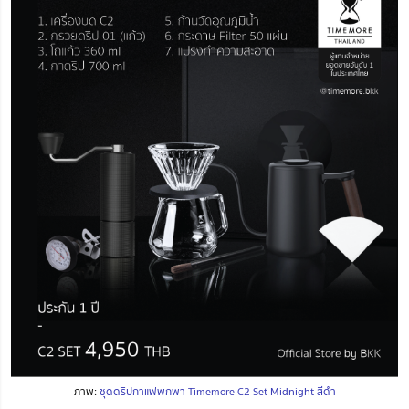
ภาพ:
ชุดดริปกาแฟพกพา Timemore C2 Set Midnight สีดำ