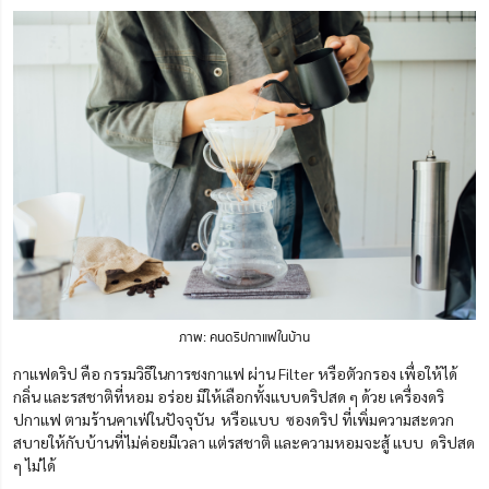
ภาพ: คนดริปกาแฟในบ้าน
กาแฟดริป คือ กรรมวิธีในการชงกาแฟ ผ่าน Filter หรือตัวกรอง เพื่อให้ได้
กลิ่น และรสชาติที่หอม อร่อย มีให้เลือกทั้งแบบดริปสด ๆ ด้วย เครื่องดริ
ปกาแฟ ตามร้านคาเฟ่ในปัจจุบัน หรือแบบ ซองดริป ที่เพิ่มความสะดวก
สบายให้กับบ้านที่ไม่ค่อยมีเวลา แต่รสชาติ และความหอมจะสู้ แบบ ดริปสด
ๆ ไม่ได้