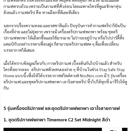
กาแฟที่สกัดจากเครื่องชง และที่สำคัญคือ ดีต่อสุขภาพ มีวิตามินในเมล็ด
กาแฟครบถ้วน เพราะเป็นกาแฟที่คั่วอ่อน โดยเฉพาะใครที่ดูแลรักษาหุ่น
ด้วยแล้ว กาแฟดริป คือ ทางเลือกที่ดีเลยทีเดียว
นอกจากเรื่องความหอม และรสชาติแล้ว ปัจจุบันการทำกาแฟดริป ก็ยังเป็น
เรื่องที่ง่าย และไม่ยุ่งยาก เพราะมี เครื่องดริปกาแฟพกพา พร้อม ชุดดริ
ปกาแฟพกพา ให้เลือกซื้อและใช้มากมาย ไม่ว่าจะอยู่บ้าน หรือไปปาร์ตี้ตั้ง
แคมป์กับเหล่าบรรดาเพื่อนฝูง ก็สามารถดริปกาแฟสด ๆ ดื่มเพื่อเปลี่ยน
บรรยากาศได้เสมอ
เมื่อได้ทราบข้อมูลเกี่ยวกับ การดริปกาแฟ เบื้องต้นกันไปบ้างแล้ว สำหรับ
ใครที่อยากลอง ดริปกาแฟด้วยตนเองง่าย ๆ ที่บ้าน ในช่วง Stay Safe Stay
Home แบบนี้ เพื่อให้ได้บรรยากาศสไตล์คาเฟ่ NocNoc.com มี 5 รุ่น เครื่อง
ดริปกาแฟ และชุดดริปกาแฟพกพา เอาใจสายดริป หิ้วไปได้ทุกที่ มารีวิวให้ดู
กัน
5 รุ่นเครื่องดริปกาแฟ และชุดดริปกาแฟพกพา เอาใจสายกาแฟ
1. ชุดดริปกาแฟพกพา Timemore C2 Set Midnight สีดำ