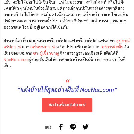
แม้ว่าจะไม่ได้ออกไปนั่งชิล จิบกาแฟ ในบรรยากาศสไตล์คาเฟ่ หรือไปตั้ง
แคมป์ชิว ๆ ที่ไหนในช่วงนี้ก็ตาม แต่ทางเลือกหนึ่งในการดื่มด่ำรสชาติของ
กาแฟดริป ก็ไม่ได้ยากจนเกินไป เพียงแค่มองหาเครื่องดริปกาแฟ ไอเทมชิ้น
สำคัญของคอกาแฟมาวางตั้งใช้งานที่บ้าน ก็น่าจะช่วยเพิ่มบรรยากาศและ
อรรถรสเหมือนนั่งอยู่ในคาเฟ่ได้เช่นกัน
สำหรับใครที่กำลังมองหา เครื่องดริปกาแฟ เครื่องดริปกาแฟพกพา
อุปกรณ์
ดริปกาแฟ
และ
เครื่องชงกาแฟ
พร้อมโปรโมชั่นสุดคุ้ม และ
บริการติดตั้ง
ต่อ
เติม ซ่อมแซมจาก
ช่างผู้เชี่ยวชาญ
ก็สามารถดูรายละเอียดเพิ่มเติมได้ที่
NocNoc.com
ผู้ช่วยเติมเต็มให้การตกแต่งบ้านเป็นเรื่องง่าย ครบ จบ ในที่
เดียว
“
“แต่งบ้านได้สุดอย่างฝันที่ NocNoc.com”
ช้อป เครื่องดริปกาแฟ
แชร์