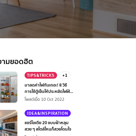
วามยอดฮิต
TIPS&TRICKS
+1
มาลดค่าไฟกันเถอะ! 8 วิธี
การใช้ตู้เย็นให้ประหยัดไฟฟ้า
5.5K
กว่าเดิม
โพสต์เมื่อ 10 Oct 2022
IDEA&INSPIRATION
แชร์ไอเดีย 20 แบบฝ้าหลุม
สวย ๆ สไตล์ไหนก็สวยโดนใจ
3.7K