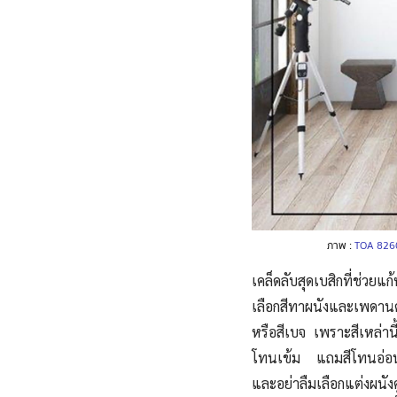
ภาพ :
TOA 8260 
เคล็ดลับสุดเบสิกที่ช่วยแ
เลือกสีทาผนังและเพดานด
หรือสีเบจ เพราะสีเหล่า
โทนเข้ม แถมสีโทนอ่อนยั
และอย่าลืมเลือกแต่งผนังค