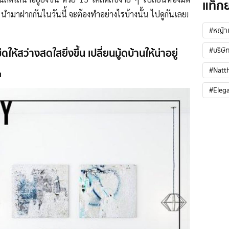
แท็ก
นำมาฝากกันในวันนี้ จะต้องทำอย่างไรบ้างนั้น ไปดูกันเลย!
#หญ้าเ
ให้สว่างสดใสยิ่งขึ้น เปลี่ยนมู้ดบ้านให้น่าอยู่
#บริษัท
#Natt
น
#Eleg