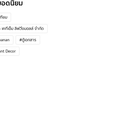
ยอดนิยม
ทียม
 เคทีเอ็ม ลิฟวิ่งมอลล์ จำกัด
hanan
#ตู้เอกสาร
ant Decor