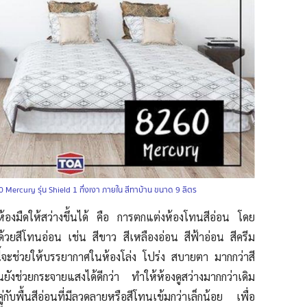
Mercury รุ่น Shield 1 กึ่งเงา ภายใน สีทาบ้าน ขนาด 9 ลิตร
ก้ห้องมืดให้สว่างขึ้นได้ คือ การตกแต่งห้องโทนสีอ่อน โดย
้วยสีโทนอ่อน เช่น สีขาว สีเหลืองอ่อน สีฟ้าอ่อน สีครีม
นี้จะช่วยให้บรรยากาศในห้องโล่ง โปร่ง สบายตา มากกว่าสี
งช่วยกระจายแสงได้ดีกว่า ทำให้ห้องดูสว่างมากกว่าเดิม
ู่กับพื้นสีอ่อนที่มีลวดลายหรือสีโทนเข้มกว่าเล็กน้อย เพื่อ