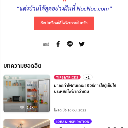
“
“แต่งบ้านได้สุดอย่างฝันที่ NocNoc.com”
ช้อปเครื่องใช้ไฟฟ้าภายในครัว
แชร์
บทความยอดฮิต
TIPS&TRICKS
+1
มาลดค่าไฟกันเถอะ! 8 วิธีการใช้ตู้เย็นให้
ประหยัดไฟฟ้ากว่าเดิม
5.6K
โพสต์เมื่อ 10 Oct 2022
IDEA&INSPIRATION