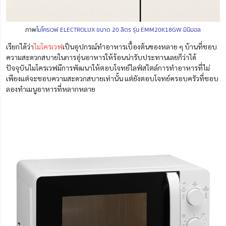
ภาพ
ไมโครเวฟ ELECTROLUX ขนาด 20 ลิตร รุ่น EMM20K18GW มินิมอล
เรียกได้ว่า
ไมโครเวฟ
เป็นอุปกรณ์ทำอาหารเบื้องต้นของหลาย ๆ บ้านที่ชอบ
ความสะดวกสบายในการอุ่นอาหารให้ร้อนน่ารับประทานเลยก็ว่าได้
ปัจจุบันไมโครเวฟมีการพัฒนาให้ตอบโจทย์ไลฟ์สไตล์การทำอาหารที่ไม่
เพียงแต่จะชอบความสะดวกสบายเท่านั้น แต่ยังตอบโจทย์ครอบครัวที่ชอบ
ลองทำเมนูอาหารที่หลากหลาย