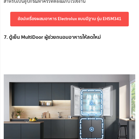
สำหรับเป็นอุปกรณ์ทำครัวที่ต้องมีเก็บไว้ใช้งาน
ช้อปเครื่องผสมอาหาร Electrolux แบบมีฐาน รุ่น EHSM341
7. ตู้เย็น MultiDoor ผู้ช่วยถนอมอาหารให้สดใหม่