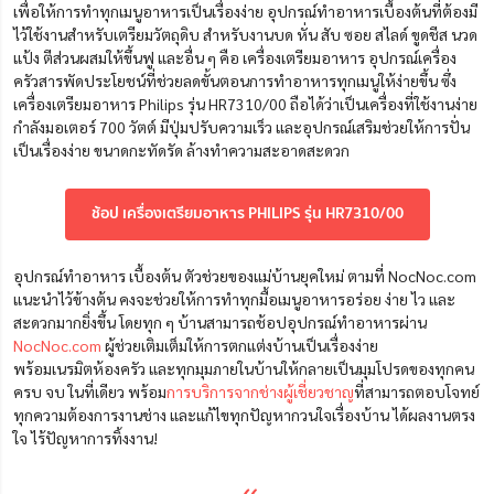
เพื่อให้การทำทุกเมนูอาหารเป็นเรื่องง่าย อุปกรณ์ทำอาหารเบื้องต้นที่ต้องมี
ไว้ใช้งานสำหรับเตรียมวัตถุดิบ
สำหรับงานบด หั่น สับ ซอย สไลด์ ขูดชีส นวด
แป้ง ตีส่วนผสมให้ขึ้นฟู และอื่น ๆ คือ เครื่องเตรียมอาหาร อุปกรณ์เครื่อง
ครัวสารพัดประโยชน์ที่ช่วยลดขั้นตอนการทำอาหารทุกเมนูให้ง่ายขึ้น ซึ่ง
เครื่อง
เตรียมอาหาร Philips รุ่น HR7310/00 ถือได้ว่าเป็นเครื่องที่ใช้งานง่าย
กำลังมอเตอร์ 700 วัตต์ มีปุ่มปรับความเร็ว และอุปกรณ์เสริมช่วยให้การปั่น
เป็นเรื่องง่าย ขนาดกะทัดรัด ล้างทำความสะอาดสะดวก
ช้อป เครื่องเตรียมอาหาร PHILIPS รุ่น HR7310/00
อุปกรณ์ทำอาหาร เบื้องต้น ตัวช่วยของแม่บ้านยุคใหม่ ตามที่ NocNoc.com
แนะนำไว้ข้างต้น คงจะช่วยให้การทำทุกมื้อเมนูอาหารอร่อย ง่าย ไว และ
สะดวกมากยิ่งขึ้น โดยทุก ๆ บ้าน
สามารถช้อปอุปกรณ์ทำอาหารผ่าน
NocNoc.com
ผู้ช่วยเติมเต็มให้การตกแต่งบ้านเป็นเรื่องง่าย
พร้อมเนรมิตห้องครัว และทุกมุมภายในบ้านให้กลายเป็นมุมโปรดของทุกคน
ครบ จบ ในที่เดียว พร้อม
การบริการจากช่างผู้เชี่ยวชาญ
ที่สามารถตอบโจทย์
ทุกความต้องการงานช่าง และแก้ไขทุกปัญหากวนใจเรื่องบ้าน ได้ผลงานตรง
ใจ ไร้ปัญหาการทิ้งงาน!