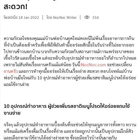
สะดวก!
โพสต์เมื่อ 18 Jan 2022
โดย NocNoc Writer
334
ความกังวลใจของคุณแม่บ้านพ่อบ้านยุคใหม่คงหนีไม่พ้นเรื่องอาหารการกิน
ที่จำเป็นต้องเข้าครัวเพื่อพิถีพิถันทำมื้ออร่อยสักมื้อในวันว่างที่ไม่อยากออก
ไปทานข้าวนอกบ้าน บวกกับความกังวลกับสถานการณ์การแพร่ระบาดของ
เชื้อไวรัส และเชื้อโรค แต่จะหยิบ
จับอุปกรณ์ทำอาหารอะ
ไรก็ลำบากไปหมด
เพราะไม่สันทัดเรื่องงานครัวแม้แต่น้อย วันนี้
NocNoc.com
จะช่วยเปลี่ยน
งานครัว
และการทำทุกมื้ออร่อยให้เป็นเรื่องง่าย สะดวก ตอบโจทย์แม่บ้าน
พ่อบ้านมือใหม่กับ 10 อุปกรณ์ทำอาหารผู้ช่วยเพิ่มรสชาติเมนูโปรดให้อร่อย
แถมใช้งานง่าย
10 อุปกรณ์ทำอาหาร ผู้ช่วยเพิ่มรสชาติเมนูโปรดให้อร่อยแถมใช้
งานง่าย
จริงๆ แล้วอุปกรณ์ทำอาหารเบื้องต้นที่จะช่วยให้ทุกเมนูอาหารทั้งคาว หวาน
หรือแม้แต่เครื่องดื่มเป็นเรื่องที่ง่าย และอร่อยถูกปากนั้นเป็นอุปกรณ์ใกล้ตัว
และเลือกหามาใช้งานได้อย่างง่ายดาย ซึ่งจะมีอะไรบ้างนั้นมาดูกัน