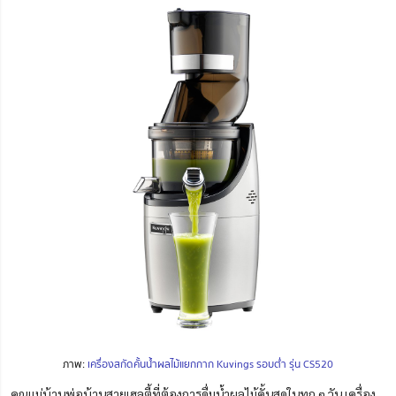
ภาพ:
เครื่องสกัดคั้นน้ำผลไม้แยกกาก Kuvings รอบต่ำ รุ่น CS520
คุณแม่บ้านพ่อบ้านสายเฮลตี้ที่ต้องการดื่มน้ำผลไม้คั้นสดในทุก ๆ วัน เครื่อง