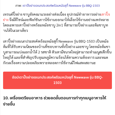
ภาพ:
เตาปิ้งย่างอเนกประสงค์พร้อมหม้อสุกี้ Newwave รุ่น BBQ-1503
เทรนด์ปิ้งย่าง ชาบูยังคงมาแรงอย่างต่อเนื่อง อุปกรณ์ทำอาหารอย่าง
เตาปิ้ง
ย่าง
จึงมีดีไซน์และฟังก์ชันการใช้งานออกมาให้เลือกใช้งานอย่างแพร่หลาย
โดยเฉพาะเตาปิ้งย่างพร้อมหม้อชาบู 2in1 ที่สามารถปิ้งย่าง และต้มชาบูท
านได้ในเวลาเดียว
เตาปิ้งย่างอเนกประสงค์พร้อมหม้อสุกี้ Newwave รุ่น BBQ-1503 เป็นหม้อ
ต้มที่ได้รับความนิยมของบ้านที่ชอบทานทั้งปิ้งย่าง และชาบู โดยหม้อต้มชา
บูสามารถแบ่งแยกน้ำได้ 2 รสชาติ ตัวเตามีขนาดใหญ่สามารถทำเมนูสเต๊กชิ้น
ใหญ่ได้ และที่สำคัญปรับอุณหภูมิความร้อนได้ตามความต้องการ และหมด
กังวลเรื่องความปลอดภัยเพราะตลอดการใช้งานมีไฟแสดงสถานะ
ช้อปเตาปิ้งย่างอเนกประสงค์พร้อมหม้อสุกี้ Newwave รุ่น BBQ-
1503
10. เครื่องเตรียมอาหาร ช่วยลดขั้นตอนการทำทุกเมนูอาหารให้
ง่ายขึ้น