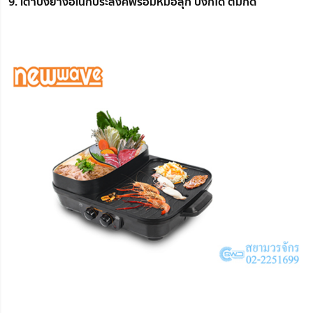
9. เตาปิ้งย่างอเนกประสงค์พร้อมหม้อสุกี้ ปิ้งก็ได้ ต้มก็ดี