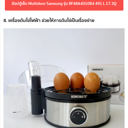
ช้อปตู้เย็น Multidoor Samsung รุ่น RF48A4010B4 491 L 17.3Q
8. เครื่องต้มไข่ไฟฟ้า ช่วยให้การต้มไข่เป็นเรื่องง่าย