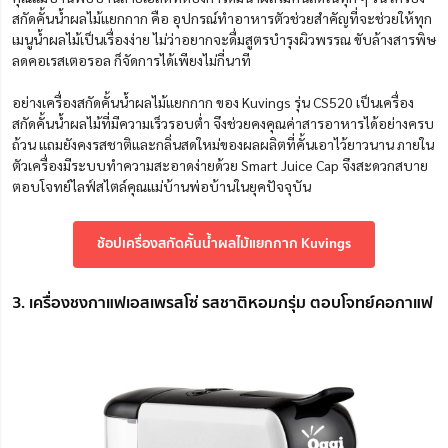
สกัดคั้นน้ำผลไม้แยกกาก คือ อุปกรณ์ทำอาหารตัวช่วยสำคัญที่จะช่วยให้ทุก
เมนูน้ำผลไม้เป็นเรื่องง่าย ไม่ว่าอยากจะดื่มสูตรบำรุงผิวพรรณ ขับล้างสารพิษ
ลดคอเรสเตอรอล ก็จัดการได้เพียงไม่กี่นาที
อย่างเครื่องสกัดคั้นน้ำผลไม้แยกกาก ของ Kuvings รุ่น CS520 เป็นเครื่อง
สกัดคั้นน้ำผลไม้ที่มีความเร็วรอบต่ำ จึงช่วยคงคุณค่าสารอาหารได้อย่างครบ
ถ้วน แถมยังคงรสชาติและกลิ่นสดใหม่ของผลผลิตที่คั้นเอาไว้ยาวนาน ภายใน
ตัวเครื่องมีระบบทำความสะอาดง่ายด้วย Smart Juice Cap จึงสะดวกสบาย
ตอบโจทย์ไลฟ์สไตล์คุณแม่บ้านพ่อบ้านในยุคปัจจุบัน
ช้อปเครื่องสกัดคั้นน้ำผลไม้แยกกาก Kuvings
3. เครื่องชงกาแฟเอสเพรสโซ่ รสชาติหอมกรุ่ม ตอบโจทย์คอกาแฟ