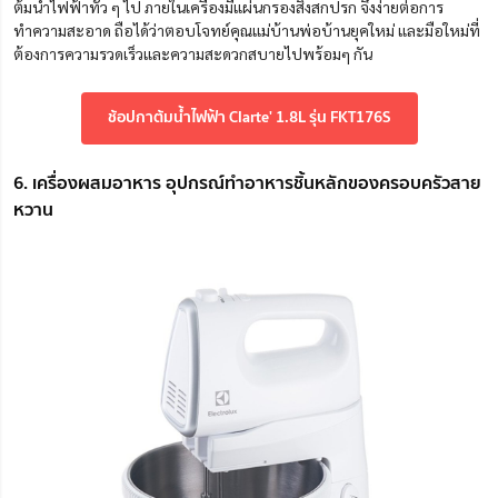
ต้มน้ำไฟฟ้าทั่ว ๆ ไป ภายในเครื่องมีแผ่นกรองสิ่งสกปรก จึงง่ายต่อการ
ทำความสะอาด ถือได้ว่าตอบโจทย์คุณแม่บ้านพ่อบ้านยุคใหม่ และมือใหม่ที่
ต้องการความรวดเร็วและความสะดวกสบายไปพร้อมๆ กัน
ช้อปกาต้มน้ำไฟฟ้า Clarte' 1.8L รุ่น FKT176S
6. เครื่องผสมอาหาร อุปกรณ์ทำอาหารชิ้นหลักของครอบครัวสาย
หวาน