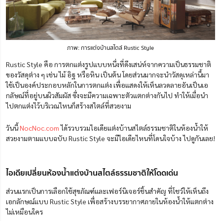
ภาพ: การแต่งบ้านสไตล์ Rustic Style
Rustic Style คือ การตกแต่งรูปแบบหนึ่งที่ดึงเสน่ห์จากความเป็นธรรมชาติ
ของวัสดุต่าง ๆ เช่น ไม้ อิฐ หรือหิน เป็นต้น โดยส่วนมากจะนำวัสดุเหล่านี้มา
ใช้เป็นองค์ประกอบหลักในการตกแต่ง เพื่อแสดงให้เห็นลวดลายอันเป็นเอ
กลัษณ์ที่อยู่บนผิวสัมผัส ซึ่งจะมีความเฉพาะตัวแตกต่างกันไป ทำให้เมื่อนำ
ไปตกแต่งไว้บริเวณไหนก็สร้างสไตล์ที่สวยงาม
วันนี้
NocNoc.com
ได้รวบรวมไอเดียแต่งบ้านสไตล์ธรรมชาติในห้องน้ำให้
สวยงามตามแบบฉบับ Rustic Style จะมีไอเดียไหนที่โดนใจบ้าง ไปดูกันเลย!
ไอเดียเปลี่ยนห้องน้ำแต่งบ้านสไตล์ธรรมชาติให้โดดเด่น
ส่วนแรกเป็นการเลือกใช้สุขภัณฑ์และเฟอร์นิเจอร์ชิ้นสำคัญ ที่โชว์ให้เห็นถึง
เอกลักษณ์แบบ Rustic Style เพื่อสร้างบรรยากาศภายในห้องน้ำให้แตกต่าง
ไม่เหมือนใคร