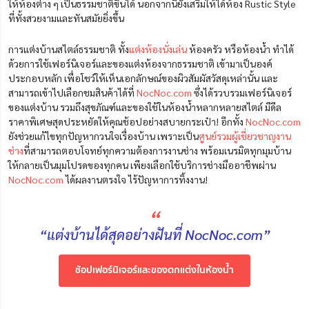
ให้ห้องต่าง ๆ เป็นธรรมชาติขึ้นได้ นอกจากนี้ยังเสริมให้ได้ห้อง Rustic Style
ที่ทั้งสวยงามและทันสมัยยิ่งขึ้น
การแต่งบ้านสไตล์ธรรมชาติ ทั้ง
แต่งห้องนั่งเล่น
ห้องครัว หรือห้องน้ำ ทำได้
ด้วยการใช้เฟอร์นิเจอร์และของแต่งห้องจากธรรมชาติ เข้ามาเป็นองค์
ประกอบหลัก เพื่อโชว์ให้เห็นเอกลักษณ์ของผิวสัมผัสวัสดุเหล่านั้น และ
สามารถเข้าไปเลือกชมสินค้าได้ที่
NocNoc.com
ซึ่งได้รวบรวมเฟอร์นิเจอร์
ของแต่งบ้าน รวมถึงสุขภัณฑ์และของใช้ในห้องน้ำหลากหลายสไตล์ มีดีล
ราคาพิเศษสุดประหยัดให้คุณช้อปอย่างสบายกระเป๋า! อีกทั้ง
NocNoc.com
ยังช่วยแก้ไขทุกปัญหากวนใจเรื่องบ้าน เพราะเป็น
ศูนย์รวมผู้เชี่ยวชาญงาน
ช่าง
ที่สามารถตอบโจทย์ทุกความต้องการงานช่าง พร้อมเนรมิตทุกมุมบ้าน
ให้กลายเป็นมุมโปรดของทุกคน เพียงเลือกใช้บริการช่างมืออาชีพผ่าน
NocNoc.com
ได้ผลงานตรงใจ ไร้ปัญหาการทิ้งงาน!
“
“แต่งบ้านได้สุดอย่างฝันที่ NocNoc.com”
ช้อปเฟอร์นิเจอร์และของตกแต่งในห้องน้ำ