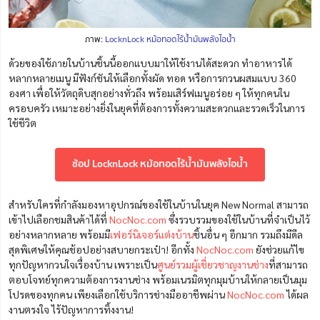
ภาพ:
LocknLock หม้อทอดไร้น้ำมันพลังไอน้ำ
ด้วยของใช้ภายในบ้านชิ้นนี้ออกแบบมาให้ใช้งานได้สะดวก ทำอาหารได้
หลากหลายเมนู มีฟังก์ชันให้เลือกทั้งผัด ทอด หรือการกวนผสมแบบ 360
องศา เพื่อให้วัตถุดิบสุกอย่างทั่วถึง พร้อมเสิร์ฟเมนูอร่อย ๆ ให้ทุกคนใน
ครอบครัว เหมาะอย่างยิ่งในยุคที่ต้องการทั้งความสะดวกและรวดเร็วในการ
ใช้ชีวิต
ช้อป LocknLock หม้อทอดไร้น้ำมันพลังไอน้ำ
สำหรับใครที่กำลังมองหาอุปกรณ์ของใช้ในบ้าน
ในยุค New Normal
สามารถ
เข้าไปเลือกชมสินค้าได้ที่
NocNoc.com
ซึ่งรวบรวมของใช้ในบ้านที่จำเป็นไว้
อย่างหลากหลาย พร้อมมี
เฟอร์นิเจอร์แต่งบ้าน
ชิ้นอื่น ๆ อีกมาก รวมถึงมีดีล
สุดพิเศษให้คุณช้อปอย่างสบายกระเป๋า! อีกทั้ง
NocNoc.com
ยังช่วยแก้ไข
ทุกปัญหากวนใจเรื่องบ้าน เพราะเป็น
ศูนย์รวมผู้เชี่ยวชาญงานช่าง
ที่สามารถ
ตอบโจทย์ทุกความต้องการงานช่าง พร้อมเนรมิตทุกมุมบ้านให้กลายเป็นมุม
โปรดของทุกคน เพียงเลือกใช้บริการช่างมืออาชีพผ่าน
NocNoc.com
ได้ผล
งานตรงใจ ไร้ปัญหาการทิ้งงาน!