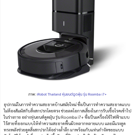
ภาพ:
iRobot Thailand หุ่นยนต์ดูดฝุ่น รุ่น Roomba i7+
อุปกรณ์ในการ
ทำ
ความสะอาดบ้านสมัยใหม่
ซึ่งเป็นการทำความสะอาดแบบ
ไม่ต้องสัมผัสกับสิ่งสกปรกโดยตรง ช่วยลดโอกาสเสี่ยงในการรับเชื้อโรคเข้าไป
ในร่างกาย
อย่างหุ่นยนต์ดูดฝุ่น รุ่น Roomba i7+ ซึ่งเป็นเครื่องใช้ไฟฟ้าแบบ
ไร้สายที่ออกแบบให้ทำ
ความ
สะอาดพื้นผิวหลากหลายแบบ และมีแรงดูด
ทรงพลังช่วยดูดสิ่งสกปรกได้อย่างล้ำลึก มาพร้อมกับแท่นกำจัดขยะแบบ