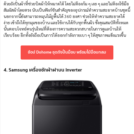
ด้วยถังปั่นผ้าที่ช่วยบิดผ้าให้หมาดได้ โดยไม่ต้องก้ม ๆ เงย ๆ และไม่ต้องใช้มือ
สัมผัสผ้าโดยตรง นับเป็นฟังก์ชันสำคัญของอุปกรณ์ทำความสะอาดบ้านชุดนี้
นอกจากนี้ยังสามารถหมุนไม้ถูพื้นได้ 360 องศา ช่วยให้ทำความสะอาดได้
ง่าย เข้าถึงได้ทุกมุมของบ้าน และใช้งานได้กับทุกพื้นผิว ซึ่งคุณสมบัติทั้งหมด
นั้นตอบโจทย์คนรุ่นใหม่ที่ต้องการความสะดวกสบายในการดูแลบ้านให้
เรียบร้อย อีกทั้งยังถือเป็นการได้ออกกำลังกายเบา ๆ ให้สุขภาพแข็งแรงขึ้น
ช้อป Dohome ชุดถังปั่นม็อบ พร้อมไม้ม็อบกลม
4. Samsung เครื่องซักผ้าฝาบน Inverter