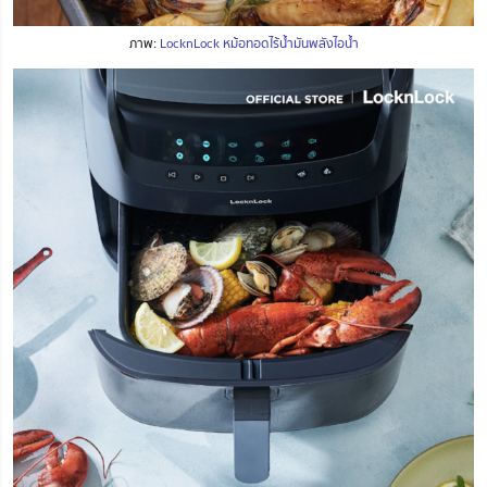
ภาพ:
LocknLock หม้อทอดไร้น้ำมันพลังไอน้ำ