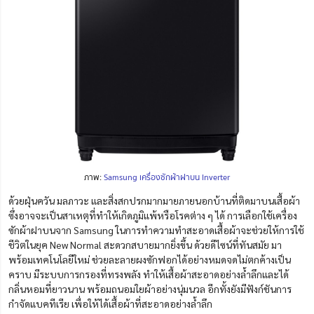
ภาพ:
Samsung เครื่องซักผ้าฝาบน Inverter
ด้วยฝุ่นควัน มลภาวะ และสิ่งสกปรกมากมายภายนอกบ้านที่ติดมาบนเสื้อผ้า
ซึ่งอาจจะเป็นสาเหตุที่ทำให้เกิดภูมิแพ้หรือโรคต่าง ๆ ได้ การเลือกใช้เครื่อง
ซักผ้าฝาบนจาก Samsung ในการทำความทำสะอาดเสื้อผ้าจะช่วยให้การใ
ช้
ชีวิตในยุค New Normal สะดวกสบายมากยิ่งขึ้น ด้วยดีไซน์ที่ทันสมัย มา
พร้อมเทคโนโลยีใหม่ ช่วยละลายผงซักฟอกได้อย่างหมดจดไม่ตกค้างเป็น
คราบ มีระบบการกรองที่ทรงพลัง ทำให้เสื้อผ้าสะอาดอย่างล้ำลึกและได้
กลิ่นหอมที่ยาวนาน พร้อมถนอมใยผ้าอย่างนุ่มนวล อีกทั้งยังมีฟังก์ชันการ
กำจัดแบคทีเรีย เพื่อให้ได้เสื้อผ้าที่สะอาดอย่างล้ำลึก