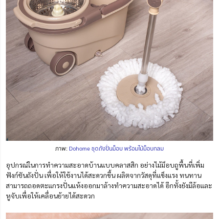
ภาพ:
Dohome ชุดถังปั่นม็อบ พร้อมไม้ม็อบกลม
อุปกรณ์ในการ
ทำ
ความสะอาดบ้านแบบคลาสสิก อย่างไม้ม็อบถูพื้นที่เพิ่ม
ฟังก์ชันถังปั่น เพื่อให้ใช้งานได้สะดวกขึ้น ผลิตจากวัสดุที่แข็งแรง ทนทาน
สามารถถอดตะแกรงปั่นแห้งออกมาล้างทำความสะอาดได้ อีกทั้งยังมีล้อและ
หูจับเพื่อให้เคลื่อนย้ายได้สะดวก