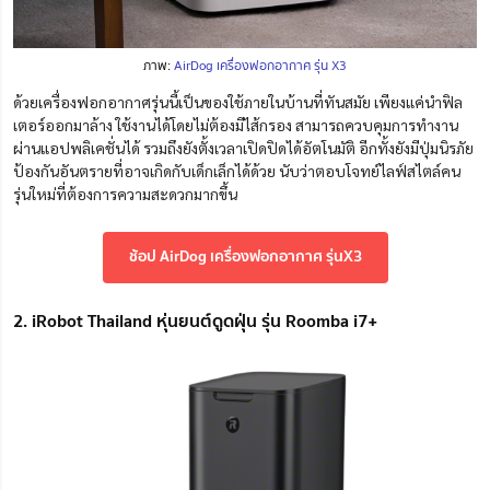
ภาพ:
AirDog เครื่องฟอกอากาศ รุ่น X3
ด้วยเครื่องฟอกอากาศรุ่นนี้เป็นของใช้ภายในบ้านที่ทันสมัย เพียงแค่นำฟิล
เตอร์ออกมาล้าง ใช้งานได้โดยไม่ต้องมีไส้กรอง สามารถควบคุมการทำงาน
ผ่านแอปพลิเคชั่นได้ รวมถึงยังตั้งเวลาเปิดปิดได้อัตโนมัติ อีกทั้งยังมีปุ่มนิรภัย
ป้องกันอันตรายที่อาจเกิดกับเด็กเล็กได้ด้วย นับว่าตอบโจทย์ไลฟ์สไตล์คน
รุ่นใหม่ที่ต้องการความสะดวกมากขึ้น
ช้อป AirDog เครื่องฟอกอากาศ รุ่นX3
2. iRobot Thailand หุ่นยนต์ดูดฝุ่น รุ่น Roomba i7+