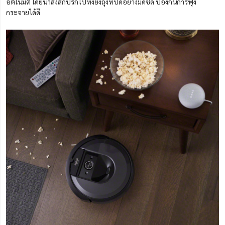
อัตโนมัติ โดยนำสิ่งสกปรกไปทิ้งยังถุงที่
ปิด
อย่างมิด
ชิด
ป้องกันการฟุ้ง
กระจายได้ดี