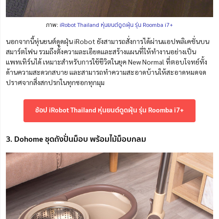
ภาพ:
iRobot Thailand หุ่นยนต์ดูดฝุ่น รุ่น Roomba i7+
นอกจากนี้หุ่นยนต์ดูดฝุ่น iRobot ยังสามารถสั่งการได้ผ่านแอปพลิเคชั่นบน
สมาร์ตโฟน รวมถึงตั้งความละเอียดและสร้างแผนที่ให้ทำงานอย่างเป็น
แพทเทิร์นได้ เหมาะสำหรับการใช้ชีวิตในยุค New Normal ที่ตอบโจทย์ทั้ง
ด้านความสะดวกสบาย และสามารถทำความสะอาดบ้านให้สะอาดหมดจด
ปราศจากสิ่งสกปรกในทุกซอกทุกมุม
ช้อป iRobot Thailand หุ่นยนต์ดูดฝุ่น รุ่น Roomba i7+
3. Dohome ชุดถังปั่นม็อบ พร้อมไม้ม็อบกลม