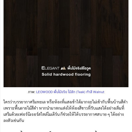
ภาพ:
LEOWOOD พื้นไม้จริง ไม้สัก (Teak) ทำสี Walnut
ใครว่าบรรยากาศริมทะเล หรือห้องที่แสงเข้าได้มากจะไม่เข้ากับพื้นบ้านสีดำ
เพราะพื้นลายไม้สีดำ หากนำมาตกแต่งให้ห้องสีขาวที่รับแสงได้อย่างเต็มที่
เสริมด้วยเฟอร์นิเจอร์สไตล์โมเดิร์น ก็ช่วยให้ได้บรรยากาศสบาย ๆ ได้อย่าง
ลงตัวเช่นกัน