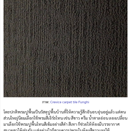
ภาพ:
Crevice carpet tile Funghi
โดยปกติพรมปูพื้นเป็นวัสดุปูพื้นบ้านที่ให้ความรู้สึกอันอบอุ่นอยู่แล้ว แต่คน
ส่วนใหญ่นิยมเลือกใช้พรมสีเอิร์ธโทน เช่น สีขาว ครีม น้ำตาลอ่อน ลองเปลี่ยน
มาเลือกใช้พรมปูพื้นโทนสีเข้มอย่างสีดำ สีเทา ก็ช่วยให้ห้องมีบรรยากาศ
สบายตาได้เช่นกัน แต่อย่างไรก็ตามควรปูพรมในห้องสีขาวและใช้