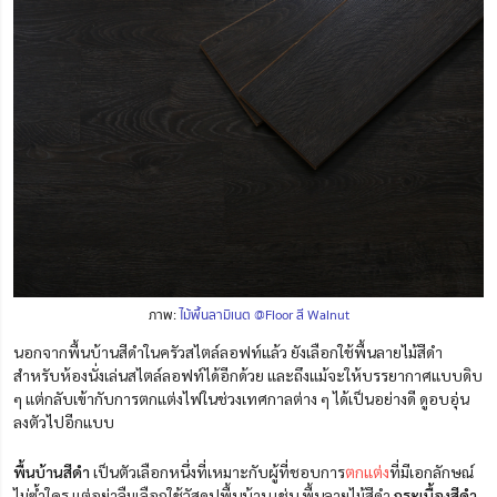
ภาพ:
ไม้พื้นลามิเนต @Floor สี Walnut
นอกจากพื้นบ้านสีดำในครัวสไตล์ลอฟท์แล้ว ยังเลือกใช้พื้นลายไม้สีดำ
สำหรับห้องนั่งเล่นสไตล์ลอฟท์ได้อีกด้วย และถึงแม้จะให้บรรยากาศแบบดิบ
ๆ แต่กลับเข้ากับการตกแต่งไฟในช่วงเทศกาลต่าง ๆ ได้เป็นอย่างดี ดูอบอุ่น
ลงตัวไปอีกแบบ
พื้นบ้านสีดำ
เป็นตัวเลือกหนึ่งที่เหมาะกับผู้ที่ชอบการ
ตกแต่ง
ที่มีเอกลักษณ์
ไม่ซ้ำใคร แต่อย่าลืมเลือกใช้วัสดุปูพื้นบ้าน เช่น พื้นลายไม้สีดำ
กระเบื้องสีดำ