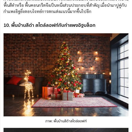
พื้นสีดำหรือ พื้นคอนกรีตจึงเป็นหนึ่งส่วนประกอบที่สำคัญ เมื่อนำมาปูคู่กับ
กำแพงอิฐยิ่งตอบโจทย์การตกแต่งแนวนี้มากขึ้นไปอีก
10. พื้นบ้านสีดำ สไตล์ลอฟท์กับกำแพงอิฐบล็อก
ภาพ: พื้นบ้านสีดำสไตล์ลอฟท์