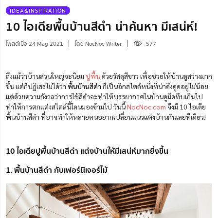
IDEA&INSPIRATION
10 ไอเดียพื้นบ้านสีดำ น่าค้นหา มีเสน่ห์!
โพสต์เมื่อ 24 May 2021
โดย NocNoc Writer
577
ถึงแม้ว่าบ้านส่วนใหญ่จะนิยม
ปูพื้น
ด้วยวัสดุสีขาว เพื่อช่วยให้บ้านดูสว่างมาก
ขึ้น แต่ก็ปฏิเสธไม่ได้ว่า
พื้นบ้านสีดำ
ก็เป็นอีกสไตล์หนึ่งที่น่าดึงดูดอยู่ไม่น้อย
แต่ด้วยความกังวลว่าการใช้สีดำจะทำให้บรรยากาศในบ้านดูมืดทึบเกินไป
ทำให้การตกแต่งสไตล์นี้โดนมองข้ามไป วันนี้
NocNoc.com
จึงมี 10 ไอเดีย
พื้นบ้านสีดำ ที่อาจทำให้หลายคนอยากเปลี่ยนแนวแต่งบ้านกันเลยทีเดียว!
10 ไอเดียปูพื้นบ้านสีดำ แต่งบ้านให้มีเสน่ห์มากยิ่งขึ้น
1. พื้นบ้านสีดำ กับเฟอร์นิเจอร์ไม้