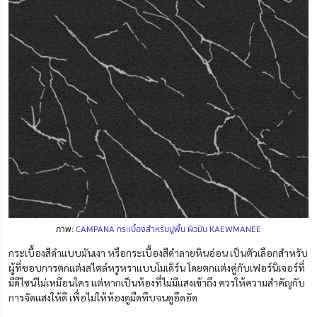
ภาพ:
CAMPANA กระเบื้องสำหรับปูพื้น ผิวมัน KAEWMANEE
กระเบื้องสีดำแบบมันเงา หรือกระเบื้องสีดำลายหินอ่อน เป็นตัวเลือกสำหรับ
ผู้ที่ชอบการตกแต่งสไตล์หรูหราแบบโมเดิร์น โดยตกแต่งคู่กับเฟอร์นิเจอร์ที่
มีดีไซน์ไม่เหมือนใคร แต่หากเป็นห้องที่ไม่มีแสงเข้าถึง ควรให้ความสำคัญกับ
การจัดแสงให้ดี เพื่อไม่ให้ห้องดูมืดทึบจนดูอึดอัด