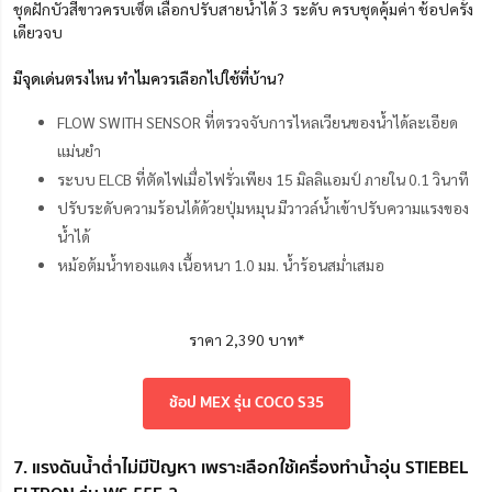
ชุดฝักบัวสีขาวครบเซ็ต เลือกปรับสายน้ำได้ 3 ระดับ ครบชุดคุ้มค่า ช้อปครั้ง
เดียวจบ
มีจุดเด่นตรงไหน ทำไมควรเลือกไปใช้ที่บ้าน?
FLOW SWITH SENSOR ที่ตรวจจับการไหลเวียนของน้ำได้ละเอียด
แม่นยำ
ระบบ ELCB ที่ตัดไฟเมื่อไฟรั่วเพียง 15 มิลลิแอมป์ ภายใน 0.1 วินาที
ปรับระดับความร้อนได้ด้วยปุ่มหมุน มีวาวล์น้ำเข้าปรับความแรงของ
น้ำได้
หม้อต้มน้ำทองแดง เนื้อหนา 1.0 มม. น้ำร้อนสม่ำเสมอ
ราคา 2,390 บาท*
ช้อป MEX รุ่น COCO S35
7. แรงดันน้ำต่ำไม่มีปัญหา เพราะเลือกใช้เครื่องทำน้ำอุ่น STIEBEL