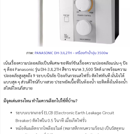
ภาพ:
PANASONIC DH-3JL2TH – เครื่องทำน้ำอุ่น 3500w
เน้นเรื่องความปลอดภัยเป็นพิเศษ ขอฟังก์ชันเรื่องความปลอดภัยแน่น ๆ ปัง
ๆ ต้อง Panasonic รุ่น DH-3JL2TH สีขาว ขนาด 3,500 วัตต์ มาพร้อมความ
ปลอดภัยสูงสุดถึง 9 ระบบนิรภัย ป้องกันกระแสไฟรั่ว ตัดไฟทันที มั่นใจได้
แบบสุด ๆ ส่วนดีไซน์ก็บางสวย ประหยัดเนื้อที่ในห้องน้ำ จะติดตั้งในห้องน้ำ
สไตล์ไหนก็สบาย
มีจุดเด่นตรงไหน ทำไมควรเลือกไปใช้ที่บ้าน?
ระบบเบรกเกอร์ ELCB (Electronic Earth Leakage Circuit
Breaker) ตัดไฟใน 0.5 วินาที เมื่อเกิดไฟรั่ว
หม้อต้มผลิตจากโพลีอะไมด์ (พลาสติกทนความร้อน) เป็นวัสดุทน