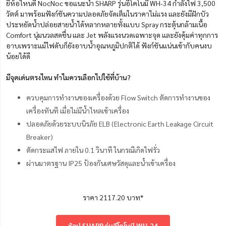
ยี่ห้อไหนดี NocNoc ขอแนะนำ SHARP รุ่นอีโคโนมี WH-34 กำลังไฟ 3,500
วัตต์ มาพร้อมฟังก์ชันความปลอดภัยจัดเต็มในราคาไม่แรง และยังมีฝักบัว
ประหยัดน้ำปล่อยสายน้ำได้หลากหลายทั้งแบบ Spray กระตุ้นกล้ามเนื้อ
Comfort นุ่มนวลสดชื่น และ Jet พลังแรงนวดเฉพาะจุด และยังคุ้มค่าทุกการ
อาบเพราะแม้ไฟดับก็ยังอาบน้ำอุณหภูมิปกติได้ ฟังก์ชันแน่นเข้ากับคนงบ
น้อยได้ดี
มีจุดเด่นตรงไหน ทำไมควรเลือกไปใช้ที่บ้าน?
ควบคุมการทำงานของเครื่องด้วย Flow Switch ตัดการทำงานของ
เครื่องทันที เมื่อไม่มีน้ำไหลเข้าเครื่อง
ปลอดภัยด้วยระบบนิรภัย ELB (Electronic Earth Leakage Circuit
Breaker)
ตัดกระแสไฟ ภายใน 0.1 วินาที ในกรณีเกิดไฟรั่ว
ผ่านมาตรฐาน IP25 ป้องกันเศษวัสดุและน้ำเข้าเครื่อง
ราคา 2117.20 บาท*
ช้อป SHARP รุ่นอีโคโนมี WH-34