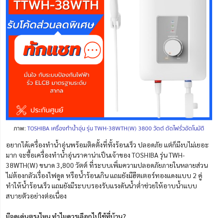
ภาพ:
TOSHIBA เครื่องทำน้ำอุ่น รุ่น TWH-38WTH(W) 3800 วัตต์ ตัดไฟรั่วอัตโนมัติ
อยากได้เครื่องทำน้ำอุ่นพร้อมติดตั้งที่ทั้งร้อนเร็ว ปลอดภัย แต่ก็มีงบไม่เยอะ
มาก จะซื้อเครื่องทําน้ำอุ่นราคาน่าเป็นเจ้าของ TOSHIBA รุ่น TWH-
38WTH(W) ขนาด 3,800 วัตต์ ที่ระบบ
เพิ่ม
ความปลอดภัยภายในหลายส่วน
ไม่ต้องกลัวเรื่องไฟดูด หรือน้ำร้อนเกิน แถมยังมีฮีตเตอร์ทองแดงแบบ 2 คู่
ทำให้น้ำร้อนเร็ว แถมยังมีระบบรองรับแรงดันน้ำต่ำช่วยให้อาบน้ำแบบ
สบายตัวอย่างต่อเนื่อง
มีจุดเด่นตรงไหน ทำไมควรเลือกไปใช้ที่บ้าน?