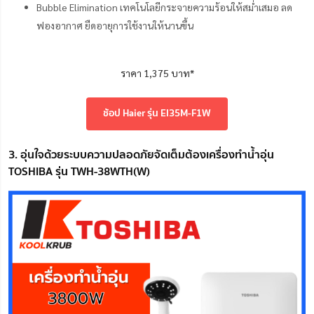
Bubble Elimination เทคโนโลยีกระจายความร้อนให้สม่ำเสมอ ลด
ฟองอากาศ ยืดอายุการใช้งานให้นานขึ้น
ราคา 1,375 บาท*
ช้อป Haier รุ่น EI35M-F1W
3. อุ่นใจด้วยระบบความปลอดภัยจัดเต็มต้องเครื่องทำน้ำอุ่น
TOSHIBA รุ่น TWH-38WTH(W)