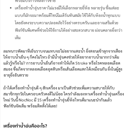
พร้อมบริการหลังการขาย
เครื่องทำน้ำอุ่นราคาไม่แรงมีให้เลือกหลายยี่ห้อ หลายรุ่น ซึ่งแต่ละ
แบบก็มักจะมาพร้อมดีไซน์โมเดิร์นทันสมัย ใช้ได้กับห้องน้ำทุกแบบ
โดยยังคงระบบความปลอดภัยไว้อย่างครบครัน และอาจเสริมด้วย
ฟังก์ชันพิเศษที่ช่วยให้ใช้งานได้อย่างสะดวกสบาย ผ่อนคลายยิ่งกว่า
เดิม
ลมหนาวพัดมาทีเย็นวาบจนแทบจะไม่อยากแตะน้ำ ยิ่งตอนเช้าลุกจากเตียง
ให้อาบน้ำเย็น ๆ ก็คงไม่ไหว ถ้ามีน้ำอุ่นคงช่วยให้อยากอาบน้ำมากกว่าเดิม
แล้วรู้หรือไม่? การอาบน้ำเย็นก็อาจทำให้เกิด Stroke หรือโรคหลอดเลือด
สมอง ซึ่งเกิดจากหลอดเลือดอุดตันหรือเส้นเลือดแตกได้เหมือนกัน ยิ่งในผู้สูง
อายุยิ่งอันตราย
ถ้าได้เครื่องทำน้ำอุ่นดี ๆ สักเครื่อง มาเป็นตัวช่วยเพิ่มความสบายให้กับ
สมาชิกทุกวัยในครอบครัวคงดีไม่น้อย ใครกำลังมองหาเครื่องทำน้ำอุ่นเครื่อง
ใหม่ วันนี้ NocNoc มี 15 เครื่องทําน้ำอุ่นยี่ห้อไหนดีมาแนะนำกันแล้ว
ฟังก์ชันจัดเต็ม พร้อมติดตั้งได้เลย!
เครื่องทำน้ำอุ่นคืออะไร?