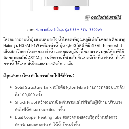
ภาพ:
Haier เครื่องทำน้ำอุ่น รุ่น EI35M-F1W (3500W)
ใครอยากอาบน้ำอุ่นแบบสบายใจ น้ำไหลคงที่อุณหภูมิเท่ากันตลอด ต้องมาดู
Haier รุ่น EI35M-F1W เครื่องทำน้ำอุ่น 3,500 วัตต์ ที่มี 4D AI Thermostat
เซ็นเซอร์วัดการไหลของวาล์วน้ำ และอุณหภูมิน้ำที่ออกมา ควบคุมให้คงที่ได้
ตลอด และยังมี ABT (Ag+) นวัตกรรมที่ช่วยยับยั้งแบคทีเรียที่มากับน้ำ ทำให้
อาบน้ำได้แบบมั่นใจและสบายตัวยิ่งกว่าเดิม
มีจุดเด่นตรงไหน ทำไมควรเลือกไปใช้ที่บ้าน?
Solid Structure Tank หม้อต้ม Nylon Fibre ผ่านการทดสอบแรงดัน
ถึง 100,000 ครั้ง
Shock Proof สร้างฉนวนป้องกันกระแสไฟฟ้ากับผู้ใช้งาน ปรับแรง
ดันไฟให้ต่ำลง ปลอดภัยมากขึ้น
Dual Copper Heating Tube ขดลวดทองแดงบริสุทธิ์ ทนต่อการ
กัดกร่อนและตะกรัน ทำให้น้ำร้อนเร็วขึ้น