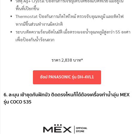
วัสดุ Ag+ Crystal ป้องกันการเจริญเติบโตของแบคทีเรีย แม้อยู่ใน
พื้นที่เปียกชื้น
Thermostat ป้องกันการเกิดไฟไหม้ ตรวจจับอุณหภูมิ และตัดไฟ
หากมีชิ้นส่วนทำงานผิดปกติ
ระบบตัดความร้อนอัตโนมัติ เมื่อตรวจเจอน้ำอุณหภูมิสูงกว่า 55 องศา
เพื่อป้องกันน้ำร้อนลวก
ราคา 2,838 บาท*
ช้อป PANASONIC รุ่น DH-4VL1
6. ละมุน เข้าชุดกับฝักบัว ติดตรงไหนก็ได้ต้องเครื่องทำน้ำอุ่น MEX
รุ่น COCO S35