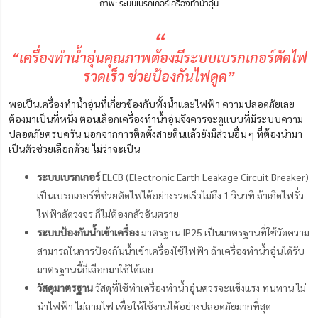
ภาพ: ระบบเบรกเกอร์เครื่องทำน้ำอุ่น
“
“เครื่องทำน้ำอุ่นคุณภาพต้องมีระบบเบรกเกอร์ตัดไฟ
รวดเร็ว ช่วยป้องกันไฟดูด”
พอเป็นเครื่องทำน้ำอุ่นที่เกี่ยวข้องกับทั้งน้ำและไฟฟ้า ความปลอดภัยเลย
ต้องมาเป็นที่หนึ่ง ตอนเลือกเครื่องทำน้ำอุ่นจึงควรจะดูแบบที่มีระบบความ
ปลอดภัยครบครัน นอกจากการติดตั้งสายดินแล้วยังมีส่วนอื่น ๆ ที่ต้องนำมา
เป็นตัวช่วยเลือกด้วย ไม่ว่าจะเป็น
ระบบเบรกเกอร์
ELCB (Electronic Earth Leakage Circuit Breaker)
เป็นเบรกเกอร์ที่ช่วยตัดไฟได้อย่างรวดเร็วไม่ถึง 1 วินาที ถ้าเกิดไฟรั่ว
ไฟฟ้าลัดวงจร ก็ไม่ต้องกลัวอันตราย
ระบบป้องกันน้ำเข้าเครื่อง
มาตรฐาน IP25 เป็นมาตรฐานที่ใช้วัดความ
สามารถในการป้องกันน้ำเข้าเครื่องใช้ไฟฟ้า ถ้าเครื่องทำน้ำอุ่นได้รับ
มาตรฐานนี้ก็เลือกมาใช้ได้เลย
วัสดุมาตรฐาน
วัสดุที่ใช้ทำเครื่องทำน้ำอุ่นควรจะแข็งแรง ทนทาน ไม่
นำไฟฟ้า ไม่ลามไฟ เพื่อให้ใช้งานได้อย่างปลอดภัยมากที่สุด