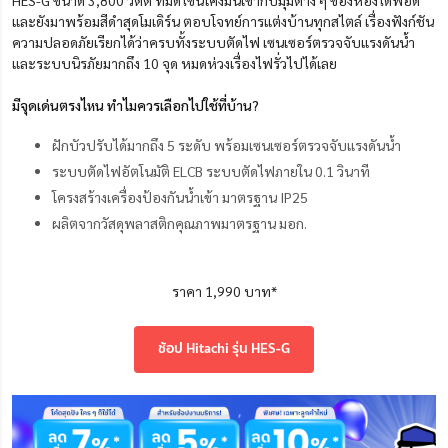
และยังมาพร้อมสีดำสุดโมเดิร์น ตอบโจทย์การแต่งบ้านทุกสไตล์ เรื่องฟังก์ชัน
ความปลอดภัยเรียกได้ว่าครบทั้งระบบตัดไฟ เซนเซอร์ตรวจจับแรงดันน้ำ
และระบบนิรภัยมากถึง 10 จุด หมดห่วงเรื่องไฟรั่วไปได้เลย
มีจุดเด่นตรงไหน ทำไมควรเลือกไปใช้ที่บ้าน?
ฝักบัวปรับได้มากถึง 5 ระดับ พร้อมเซนเซอร์ตรวจจับแรงดันน้ำ
ระบบตัดไฟอัตโนมัติ ELCB ระบบตัดไฟภายใน 0.1 วินาที
โครงสร้างเครื่องป้องกันน้ำเข้า มาตรฐาน IP25
ผลิตจากวัสดุพลาสติกคุณภาพมาตรฐาน มอก.
ราคา 1,990 บาท*
ช้อป Hitachi รุ่น HES-G