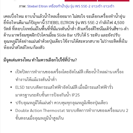
ภาพ:
Stiebel Eltron เครื่องทำน้ำอุ่น รุ่น WS 55E-2 ขาว/ดำ ขาว/ดำ
เคยเบื่อไหม อาบน้ำแล้วน้ำไหลเอื่อยมาก ไม่สะใจ จะเลือกเครื่องทําน้ำอุ่น
ยี่ห้อไหนดีมาแก้ปัญหานี้ STIEBEL ELTRON รุ่น WS 55E-2 กำลังไฟ 4,500
วัตต์
ที่ตอบโจทย์แม้ในพื้นที่ที่มีแรงดันน้ำต่ำ
ตัวเครื่องดีไซน์โมเดิร์นสีขาว-ดำ
ด้าน มาพร้อมชุดฝักบัวโครเมี่ยม Slide Bar ปรับได้ 5 ระดับ และยังปรับ
อุณหภูมิได้อย่างแม่นยำด้วยปุ่มเดียว ใช้งานได้สะดวกสบาย
ไม่ว่าจะติดตั้งใน
ห้องน้ำสไตล์ไหน ก็ลงตัว
มีจุดเด่นตรงไหน ทำไมควรเลือกไปใช้ที่บ้าน?
เปิดปิดการทำงานของเครื่องโดยอัตโนมัติ เพียงน้ำไหลผ่าน เครื่อง
ทำงานได้แม้แรงดันน้ำต่ำ
ELSD ระบบตัดกระแสไฟฟ้าอัตโนมัติ เมื่อมีกระแสไฟฟ้ารั่ว
มาตรฐานระดับชั้นการป้องกันน้ำ IP25
ปรับอุณหภูมิได้แม่นยำ ควบคุมทุกอุณหภูมิเพียงปุ่มเดียว
Double Action Thermostat ระบบตัดการทำงานของเครื่องแบบ 2
ขั้นตอนเมื่ออุณหภูมิน้ำสูงเกิน