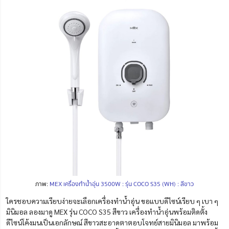
ภาพ:
MEX เครื่องทำน้ำอุ่น 3500W : รุ่น COCO S35 (WH) : สีขาว
ใครชอบความเรียบง่ายจะเลือกเครื่องทําน้ำอุ่น ขอแบบดีไซน์เรียบ ๆ เบา ๆ
มินิมอล ลองมาดู MEX รุ่น COCO S35 สีขาว เครื่องทำน้ำอุ่นพร้อมติดตั้ง
ดีไซน์โค้งมนเป็นเอกลักษณ์ สีขาวสะอาดตาตอบโจทย์สายมินิมอล มาพร้อม