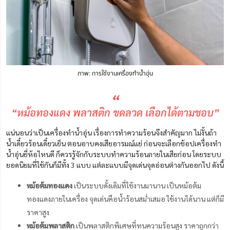
ภาพ: การใช้งานเครื่องทำน้ำอุ่น
“
“หม้อทองแดง พลาสติก ขดลวด เลือกได้ตามชอบ”
แน่นอนว่าเป็นเครื่องทำน้ำอุ่น เรื่องการทำความร้อนจึงสำคัญมาก ไม่งั้นถ้า
น้ำเดี๋ยวร้อนเดี๋ยวเย็น ตอนอาบคงเสียอารมณ์แย่ ก่อนจะเลือกช้อปเครื่องทํา
น้ำอุ่นยี่ห้อไหนดี ก็ควรรู้จักกับระบบทำความร้อนภายในเสียก่อน โดยระบบ
ยอดนิยมที่ใช้กันก็มีทั้ง 3 แบบ แต่ละแบบมีจุดเด่นจุดอ่อนต่างกันออกไป ดังนี้
หม้อต้มทองแดง
เป็นระบบดั้งเดิมที่ใช้งานมานาน เป็นหม้อต้ม
ทองแดงภายในเครื่อง จุดเด่นคือน้ำร้อนสม่ำเสมอ ใช้งานได้นาน แต่ก็มี
ราคาสูง
หม้อต้มพลาสติก
เป็นพลาสติกพิเศษที่ทนความร้อนสูง ราคาถูกกว่า