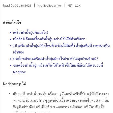
โพสต์เมื่อ 02 Jan 2025
โดย NocNoc Writer
1.1K
หัวข้อที่สนใจ
เครื่องทำน้ำอุ่นคืออะไร?
เช็กลิสต์เลือกเครื่องทำน้ำอุ่นอย่างไรให้ใช่สำหรับเรา
15 เครื่องทําน้ำอุ่นยี่ห้อไหนดี พร้อมให้ติดตั้ง น้ำอุ่นเต็มที่ ราคาน่าเป็น
เจ้าของ
ประโยชน์ของเครื่องทำน้ำอุ่นมีอะไรบ้าง ทำไมทุกบ้านต้องมี?
จะเครื่องทำน้ำอุ่นหรือเครื่องใช้ไฟฟ้าชิ้นไหน ก็เลือกได้ครบจบที่
NocNoc
NocNoc สรุปให้
เลือกเครื่องทําน้ำอุ่น ต้องเริ่มจากดูมิเตอร์ไฟฟ้าที่บ้าน รู้จักกับระบบ
ทำความร้อนแบบต่าง ๆ ดูฟังก์ชัน
เรื่อง
ความปลอดภัยในครบ จากนั้น
จึงดูฟังก์ชันพิเศษที่เพิ่มเข้ามา และควรจะเลือกแบบที่มีช่างติดตั้ง