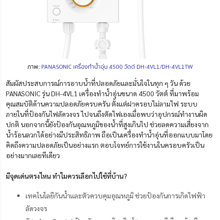
ภาพ:
PANASONIC เครื่องทำน้ำอุ่น 4500 วัตต์ DH-4VL1/DH-4VL1TW
สัมผัสประสบการณ์การอาบน้ำที่ปลอดภัยและมั่นใจในทุก ๆ วัน ด้วย
PANASONIC รุ่น DH-4VL1 เครื่องทำน้ำอุ่นขนาด 4500 วัตต์ ที่มาพร้อม
คุณสมบัติด้านความปลอดภัยครบครัน ตั้งแต่ฝาครอบไม่ลามไฟ ระบบ
ภายในที่ป้องกันไฟลัดวงจร ไปจนถึงตัดไฟเองเมื่อพบว่าอุปกรณ์ทำงานผิด
ปกติ นอกจากนี้ยังป้องกันอุณหภูมิของน้ำที่สูงเกินไป ช่วยลดความเสี่ยงจาก
น้ำร้อนลวกได้อย่างมีประสิทธิภาพ ถือเป็นเครื่องทำน้ำอุ่นที่ออกแบบมาโดย
คิดถึงความปลอดภัยเป็นอย่างแรก ตอบโจทย์การใช้งานในครอบครัวเป็น
อย่างมากเลยทีเดียว
มีจุดเด่นตรงไหน ทำไมควรเลือกไปใช้ที่บ้าน?
เทคโนโลยีกันน้ำและตัวควบคุมอุณหภูมิ ช่วยป้องกันการเกิดไฟฟ้า
ลัดวงจร