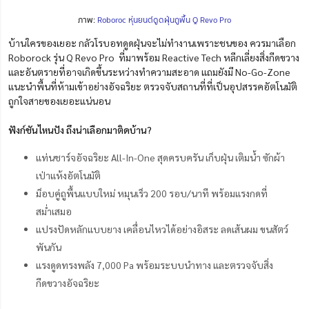
ภาพ:
Roboroc หุ่นยนต์ดูดฝุ่นถูพื้น Q Revo Pro
บ้านใครของเยอะ กลัวโรบอทดูดฝุ่นจะไม่ทำงานเพราะชนของ ควรมาเลือก
Roborock รุ่น Q Revo Pro ที่มาพร้อม Reactive Tech หลีกเลี่ยงสิ่งกีดขวาง
และอันตรายที่อาจเกิดขึ้นระหว่างทำความสะอาด แถมยังมี No-Go-Zone
แนะนำพื้นที่ห้ามเข้าอย่างอัจฉริยะ ตรวจจับสถานที่ที่เป็นอุปสรรคอัตโนมัติ
ถูกใจสายของเยอะแน่นอน
ฟังก์ชันไหนปัง ถึงน่าเลือกมาติดบ้าน?
แท่นชาร์จอัจฉริยะ All-In-One สุดครบครัน เก็บฝุ่น เติมน้ำ ซักผ้า
เป่าแห้งอัตโนมัติ
ม็อบคู่ถูพื้นแบบใหม่ หมุนเร็ว 200 รอบ/นาที พร้อมแรงกดที่
สม่ำเสมอ
แปรงปัดหลักแบบยาง เคลื่อนไหวได้อย่างอิสระ ลดเส้นผม ขนสัตว์
พันกัน
แรงดูดทรงพลัง 7,000 Pa พร้อมระบบนำทาง และตรวจจับสิ่ง
กีดขวางอัจฉริยะ