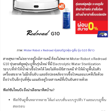
ภาพ:
Mister Robot x Redroad หุ่นยนต์ดูดฝุ่น-ถูสั่น รุ่น G10 สีขาว
สายสุขภาพไม่อยากอยู่ใกล้สารเคมี ต้องไม่พลาด Mister Robot x Redroad
G10 หุ่นยนต์ดูดฝุ่น ถูพื้นรุ่นใหม่ ที่มี Electrolytic Water Sterilization
ระบบที่ทำให้น้ำฆ่าเชื้อโรคได้ โดยไม่ต้องใช้สารเคมี ทำให้ผ้าถูพื้นในตัว
เครื่องสะอาด ไม่มีกลิ่นอับ และยังปลอดภัยจากเชื้อโรคและแบคทีเรียด้วย
ถือว่าเป็นอีกรุ่นที่คุ้ม แถมยังอยู่ไกลสารเคมีที่เป็นอันตรายด้วย
ฟังก์ชันไหนปัง ถึงน่าเลือกมาติดบ้าน?
ฟังก์ชันถูพื้นหลากหลาย ได้แก่ แบบสั่น แบบรูปตัว Y และแบบถูพื้น
สองรอบ