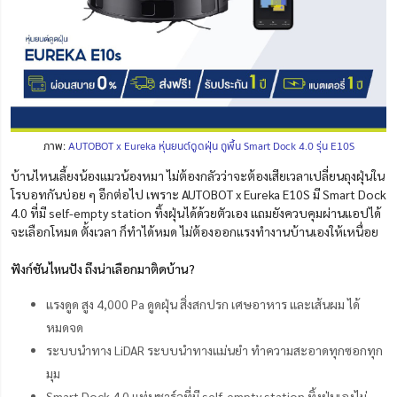
ภาพ:
AUTOBOT x Eureka หุ่นยนต์ดูดฝุ่น ถูพื้น Smart Dock 4.0 รุ่น E10S
บ้านไหนเลี้ยงน้องแมวน้องหมา ไม่ต้องกลัวว่าจะต้องเสียเวลาเปลี่ยนถุงฝุ่นใน
โรบอทกันบ่อย ๆ อีกต่อไป เพราะ AUTOBOT x Eureka E10S มี Smart Dock
4.0 ที่มี self-empty station ทิ้งฝุ่นได้ด้วยตัวเอง แถมยังควบคุมผ่านแอปได้
จะเลือกโหมด ตั้งเวลา ก็ทำได้หมด ไม่ต้องออกแรงทำงานบ้านเองให้เหนื่อย
ฟังก์ชันไหนปัง ถึงน่าเลือกมาติดบ้าน?
แรงดูด สูง 4,000 Pa ดูดฝุ่น สิ่งสกปรก เศษอาหาร และเส้นผม ได้
หมดจด
ระบบนำทาง LiDAR ระบบนำทางแม่นยำ ทำความสะอาดทุกซอกทุก
มุม
Smart Dock 4.0 แท่นชาร์จที่มี self-empty station ทิ้งฝุ่นเองไม่