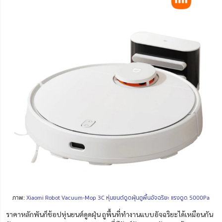
ภาพ:
Xiaomi Robot Vacuum-Mop 3C หุ่นยนต์ดูดฝุ่นถูพื้นอัจฉริยะ แรงดูด 5000Pa
ราคาหลักพันก็ช้อปหุ่นยนต์ดูดฝุ่น ถูพื้นที่ทำงานแบบอัจฉริยะได้เหมือนกัน