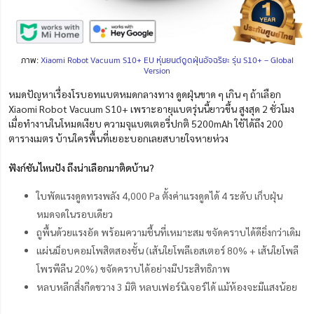
ภาพ:
Xiaomi Robot Vacuum S10+ EU หุ่นยนต์ดูดฝุ่นอัจฉริยะ รุ่น S10+ – Global
Version
หมดปัญหาเรื่องโรบอทแบตหมดกลางทาง ดูดฝุ่นขาด ๆ เกิน ๆ ถ้าเลือก
Xiaomi Robot Vacuum S10+ เพราะอายุแบตรุ่นนี้ยาวขึ้น สูงสุด 2 ชั่วโมง
เมื่อทำงานในโหมดเงียบ ความจุแบตเตอรี่ปกติ 5200mAh ใช้ได้ถึง 200
ตารางเมตร บ้านใครพื้นที่เยอะบอกเลยสบายใจหายห่วง
ฟังก์ชันไหนปัง ถึงน่าเลือกมาติดบ้าน?
ใบพัดแรงดูดทรงพลัง 4,000 Pa ตั้งค่าแรงดูดได้ 4 ระดับ เก็บฝุ่น
หมดจดในรอบเดียว
ถูพื้นด้วยแรงอัด พร้อมความชื้นที่เหมาะสม ขจัดคราบได้ดียิ่งกว่าเดิม
แผ่นม็อบคอมโพสิตสองชั้น (เส้นใยโพลีเอสเตอร์ 80% + เส้นใยโพลี
โพรพีลีน 20%) ขจัดคราบได้อย่างมีประสิทธิภาพ
หลบหลีกสิ่งกีดขวาง 3 มิติ หลบเฟอร์นิเจอร์ได้ แม้ห้องจะมีแสงน้อย