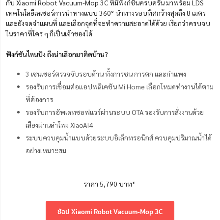
กับ Xiaomi Robot Vacuum-Mop 3C ที่มีฟังก์ชันครบครัน มาพร้อม LDS
เทคโนโลยีเลเซอร์การนำทางแบบ 360° นำทางรอบทิศกว้างสุดถึง 8 เมตร
และยังจดจำแผนที่ และเลือกจุดที่จะทำความสะอาดได้ด้วย เรียกว่าครบจบ
ในราคาที่ใคร ๆ ก็เป็นเจ้าของได้
ฟังก์ชันไหนปัง ถึงน่าเลือกมาติดบ้าน?
3 เซนเซอร์ตรวจจับรอบด้าน ทั้งการชน การตก และกำแพง
รองรับการเชื่อมต่อแอปพลิเคชัน Mi Home เลือกโหมดทำงานได้ตาม
ที่ต้องการ
รองรับการอัพเดทซอฟแวร์ผ่านระบบ OTA รองรับการสั่งงานด้วย
เสียงผ่านลำโพง XiaoAI4
ระบบควบคุมน้ำแบบด้วยระบบอิเล็กทรอนิกส์ ควบคุมปริมาณน้ำได้
อย่างเหมาะสม
ราคา 5,790 บาท*
ช้อป Xiaomi Robot Vacuum-Mop 3C