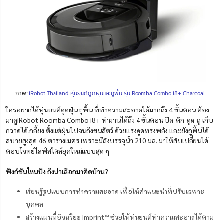
ภาพ:
iRobot Thailand หุ่นยนต์ดูดฝุ่นและถูพื้น รุ่น Roomba Combo i8+ Charcoal
ใครอยากได้หุ่นยนต์ดูดฝุ่น ถูพื้น ที่ทำความสะอาดได้มากถึง 4 ขั้นตอน ต้อง
มาดูiRobot Roomba Combo i8+ ทำงานได้ถึง 4 ขั้นตอน ปัด-ตัก-ดูด-ถู เก็บ
กวาดได้เกลี้ยง ตั้งแต่ฝุ่นไปจนถึงขนสัตว์ ด้วยแรงดูดทรงพลัง และยังถูพื้นได้
สบายสูงสุด 46 ตารางเมตร เพราะมีถังบรรจุน้ำ 210 มล. มาให้สับเปลี่ยนได้
ตอบโจทย์ไลฟ์สไตล์ยุคใหม่แบบสุด ๆ
ฟังก์ชันไหนปัง ถึงน่าเลือกมาติดบ้าน?
เรียนรู้รูปแบบการทำความสะอาด เพื่อให้คำแนะนำที่ปรับเฉพาะ
บุคคล
สร้างแผนที่อัจฉริยะ Imprint™ ช่วยให้หุ่นยนต์ทำความสะอาดได้ตาม