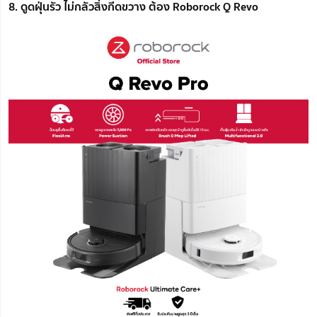
8. ดูดฝุ่นรัว ไม่กลัวสิ่งกีดขวาง ต้อง Roborock Q Revo