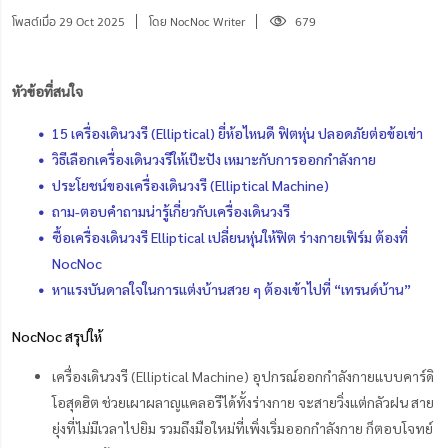
โพสต์เมื่อ 29 Oct 2025
โดย NocNoc Writer
679
หัวข้อที่สนใจ
15 เครื่องเดินวงรี (Elliptical) ยี่ห้อไหนดี ฟิตหุ่น ปลอดภัยต่อข้อเข่า
วิธีเลือกเครื่องเดินวงรีให้เป๊ะปัง เหมาะกับการออกกำลังกาย
ประโยชน์ของเครื่องเดินวงรี (Elliptical Machine)
ถาม-ตอบคำถามน่ารู้เกี่ยวกับเครื่องเดินวงรี
ซื้อเครื่องเดินวงรี Elliptical เปลี่ยนหุ่นให้ฟิต ร่างกายเฟิร์ม ต้องที่
NocNoc
หาแรงบันดาลใจในการแต่งบ้านสวย ๆ ต้องเข้าไปที่ “เทรนด์บ้าน”
NocNoc สรุปให้
เครื่องเดินวงรี (Elliptical Machine) อุปกรณ์ออกกำลังกายแบบคาร์ดิ
โอสุดฮิต ช่วยเผาผลาญแคลอรีได้ทั้งร่างกาย จะสายวิ่งแต่กลัวฝน สาย
ยุ่งที่ไม่มีเวลาไปยิม รวมถึงมือใหม่ที่เพิ่งเริ่มออกกำลังกาย ก็ตอบโจทย์