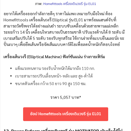
ภาพ:
Homefittools เครื่องเดินวงรี รุ่น EL01
อยากได้เครื่องออกกำลังกายดีๆ ราคาไม่แพง เหมาะกับมือใหม่ ต้อง
Homefittools เครื่องเดินวงรี Elliptical รุ่น EL01 มาพร้อมแฮนด์จับที่
สามารถวัดชีพจรได้อย่างแม่นยำ ระบบขับเคลื่อนด้วยสายพานแม่เหล็ก
ระยะก้าว 14 นิ้ว เคลื่อนไหวสบายเป็นธรรมชาติ ปรับแรงต้านได้ 8 ระดับ มี
เบาะเสริมปรับได้ 5 ระดับ รองรับทุกสรีระ ใช้งานง่ายทั้งแบบยืนและนั่ง จะ
ปั่นเบาๆ เพื่อยืดเส้นหรือจัดเต็มแบบคาร์ดิโอเพื่อลดน้ำหนักก็ตอบโจทย์
เครื่องเดินวงรี (Elliptical Machine) ฟังก์ชันแน่น ร่างกายเฟิร์ม
แข็งแรงทนทาน รองรับน้ำหนักได้มากถึง 110 กก.
เบาะสามารถปรับเลื่อนหน้า-หลัง และ สูง-ต่ำได้
ขนาดตัวเครื่อง กว้าง 50 ยาว 90 สูง 150 ซม.
ราคา 5,057 บาท*
ช้อป Homefittools เครื่องเดินวงรี รุ่น EL01
13. Power Reform เครื่องเดินวงรี รุ่น MOTIVATOR พับเก็บได้ไม่