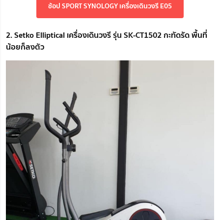
ช้อป SPORT SYNOLOGY เครื่องเดินวงรี E05
2. Setko Elliptical เครื่องเดินวงรี รุ่น SK-CT1502 กะทัดรัด พื้นที่
น้อยก็ลงตัว