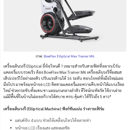
ภาพ:
BowFlex Elliptical Max Trainer M6
เครื่องเดินวงรี Elliptical ยี่ห้อไหนดี ? เหมาะสำหรับสายฟิตที่อยากเบิร์น
แคลอรี่แบบรวดเร็ว ต้อง BowFlex Max Trainer M6 เครื่องเดินวงรีที่ผสมส
เต็ปเปอร์ไว้อย่างลงตัว ปรับแรงต้านได้ 16 ระดับ ตอบโจทย์ทั้งมือใหม่และ
มือโปร มาพร้อมหน้าจอ LCD ติดตามแคลอรี่และความคืบหน้าได้แบบเรียล
ไทม์ ช่วยกระชับทั้งแขน ขา และแกนกลางลำตัว ดีไซน์กะทัดรัด ใช้งานง่าย
แม้มีพื้นที่ในบ้านไม่เยอะก็วางได้สบาย ครบ คุ้มค่า ได้รีวิวถึง 5 ดาว*
เครื่องเดินวงรี (Elliptical Machine) ฟังก์ชันแน่น ร่างกายเฟิร์ม
แฮนด์จับ 4 แบบ ช่วยให้เคลื่อนไหวได้หลายท่า
หน้าจอ LCD เรืองแสง แสดงผลชัด