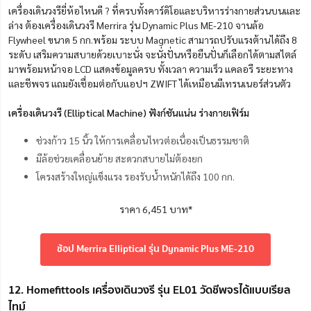
เครื่องเดินวงรียี่ห้อไหนดี ? ที่ครบทั้งคาร์ดิโอและบริหารร่างกายส่วนบนและ
ล่าง ต้องเครื่องเดินวงรี Merrira รุ่น Dynamic Plus ME-210 จานล้อ
Flywheel ขนาด 5 กก.พร้อม ระบบ Magnetic สามารถปรับแรงต้านได้ถึง 8
ระดับ เสริมความสบายด้วยเบาะนั่ง จะนั่งปั่นหรือยืนปั่นก็เลือกได้ตามสไตล์
มาพร้อมหน้าจอ LCD แสดงข้อมูลครบ ทั้งเวลา ความเร็ว แคลอรี ระยะทาง
และชีพจร แถมยังเชื่อมต่อกับแอปฯ ZWIFT ได้เหมือนมีเทรนเนอร์ส่วนตัว
เครื่องเดินวงรี (Elliptical Machine) ฟังก์ชันแน่น ร่างกายเฟิร์ม
ช่วงก้าว 15 นิ้ว ให้การเคลื่อนไหวต่อเนื่องเป็นธรรมชาติ
มีล้อช่วยเคลื่อนย้าย สะดวกสบายไม่ต้องยก
โครงสร้างใหญ่แข็งแรง รองรับน้ำหนักได้ถึง 100 กก.
ราคา 6,451 บาท*
ช้อป Merrira Elliptical รุ่น Dynamic Plus ME-210
12. Homefittools เครื่องเดินวงรี รุ่น EL01 วัดชีพจรได้แบบเรียล
ไทม์