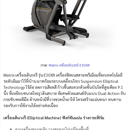
ภาพ:
Matrix เครื่องเดินวงรี E30XR
Matrix เครื่องเดินวงรี รุ่น E30XR เครื่องฟิตเนสสายพรีเมียมที่ยกเทคโนโลยี
ระดับยิมมาไว้ที่บ้าน มาพร้อมระบบเคลื่อนไหว Suspension Elliptical
Technology ไร้ล้อ ลดการเสียดสี ก้าวขึ้นสะดวกด้วยขั้นบันไดที่สูงเพียง 9.1
นิ้ว ที่เหยียบขนาดใหญ่ เดินสบาย พิเศษด้วยแฮนด์จับแบบ Dual-Action จับ
กระชับพอดีมือ ด้านหน้ามีที่วางขวดน้ำมาให้ โครงสร้างแน่นหนา ทนทาน
รองรับการใช้งานได้อย่างต่อเนื่อง
เครื่องเดินวงรี (Elliptical Machine) ฟังก์ชันแน่น ร่างกายเฟิร์ม
ฐานเครื่องขนาดเล็ก วางสะดวกไม่เปลืองพื้นที่