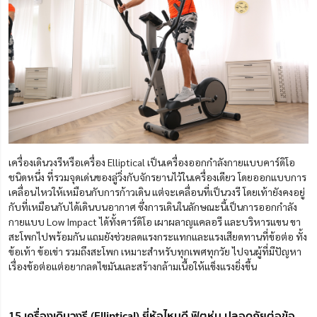
เครื่องเดินวงรีหรือเครื่อง Elliptical เป็นเครื่องออกกำลังกาย
แบบคาร์ดิโอ
ชนิดหนึ่ง
ที่รวมจุดเด่นของลู่วิ่งกับจักรยานไว้ในเครื่องเดียว
โดยออกแบบการ
เคลื่อนไหวให้เหมือนกับการก้าวเดิน แต่จะเคลื่อนที่เป็นวงรี โดยเท้ายังคงอยู่
กับที่เหมือนกับได้เดินบนอากาศ ซึ่งการเดินในลักษณะนี้เป็นการออกกำลัง
กายแบบ Low Impact
ได้ทั้งคาร์ดิโอ เผาผลาญแคลอรี และบริหารแขน ขา
สะโพกไปพร้อมกัน
แถมยังช่วยลดแรงกระแทกและแรงเสียดทานที่ข้อต่อ ทั้ง
ข้อเท้า ข้อเข่า รวมถึงสะโพก เหมาะสำหรับทุกเพศทุกวัย ไปจนผู้ที่มีปัญหา
เรื่องข้อต่อแต่อยากลดไขมันและสร้างกล้ามเนื้อให้แข็งแรงยิ่งขึ้น
15 เครื่องเดินวงรี (Elliptical) ยี่ห้อไหนดี ฟิตหุ่น ปลอดภัยต่อข้อ