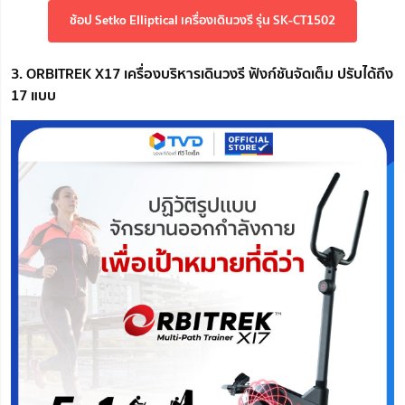
ช้อป Setko Elliptical เครื่องเดินวงรี รุ่น SK-CT1502
3. ORBITREK X17 เครื่องบริหารเดินวงรี ฟังก์ชันจัดเต็ม ปรับได้ถึง
17 แบบ