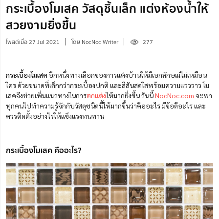
กระเบื้องโมเสค วัสดุชิ้นเล็ก แต่งห้องน้ำให้
สวยงามยิ่งขึ้น
โพสต์เมื่อ 27 Jul 2021
โดย NocNoc Writer
277
กระเบื้องโมเสค
อีกหนึ่งทางเลือกของการแต่งบ้านให้มีเอกลักษณ์ไม่เหมือน
ใคร ด้วยขนาดที่เล็กกว่ากระเบื้องปกติ และสีสันสดใสพร้อมความแวววาว โม
เสคจึงช่วยเพิ่มแนวทางในการ
ตกแต่ง
ให้มากยิ่งขึ้น วันนี้
NocNoc.com
จะพา
ทุกคนไปทำความรู้จักกับวัสดุชนิดนี้ให้มากขึ้นว่าคืออะไร มีข้อดีอะไร และ
ควรติดตั้งอย่างไรให้แข็งแรงทนทาน
กระเบื้องโมเสค คืออะไร?