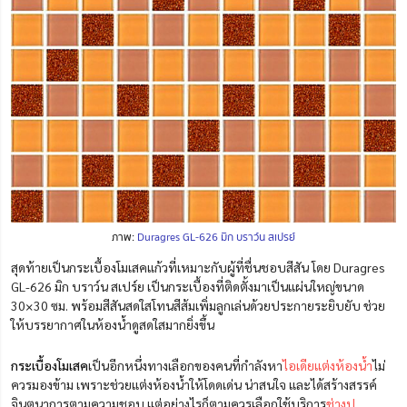
ภาพ:
Duragres GL-626 มิก บราว์น สเปรย์
สุดท้ายเป็นกระเบื้องโมเสคแก้วที่เหมาะกับผู้ที่ชื่นชอบสีสัน โดย Duragres
GL-626 มิก บราว์น สเปร์ย เป็นกระเบื้องที่ติดตั้งมาเป็นแผ่นใหญ่ขนาด
30×30 ซม. พร้อมสีสันสดใสโทนสีส้มเพิ่มลูกเล่นด้วยประกายระยิบยับ ช่วย
ให้บรรยากาศในห้องน้ำดูสดใสมากยิ่งขึ้น
กระเบื้องโมเสค
เป็น
อีกหนึ่งทางเลือกของคนที่กำลังหา
ไอเดียแต่งห้องน้ำ
ไม่
ควรมองข้าม เพราะช่วยแต่งห้องน้ำให้โดดเด่น น่าสนใจ
และได้สร้างสรรค์
จินตนาการตามความชอบ แต่อย่างไรก็ตามควรเลือกใช้บริการ
ช่างปู