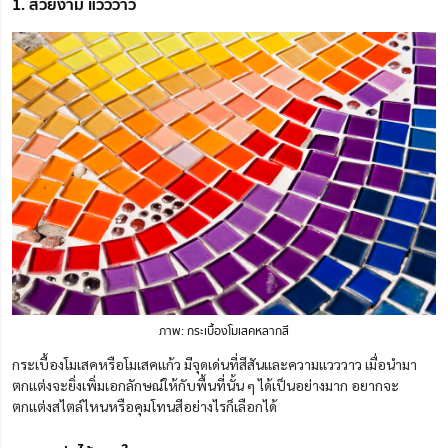
1. สวยงาม แวววาว
ภาพ: กระเบื้องโมเสคหลากสี
กระเบื้องโมเสคหรือโมเสคแก้ว มีจุดเด่นที่สีสันและความแวววาว เมื่อนำมา
ตกแต่งจะยิ่งเพิ่มเอกลักษณ์ให้กับพื้นที่นั้น ๆ ได้เป็นอย่างมาก อยากจะ
ตกแต่งสไตล์ไหนหรือคุมโทนสีอย่างไรก็เลือกได้