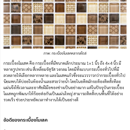
ภาพ: กระเบื้องโมเสคหลากสไตล์
กระเบื้องโมเสค คือ กระเบื้องที่มีขนาดเล็กประมาณ 1×1 นิ้ว ถึง 4×4 นิ้ว มี
หลายรูปทรง เช่น สี่เหลี่ยมจัตุรัส วงกลม โดยมีทั้งแบบกระเบื้องทั่วไปที่มี
ลวดลายให้เลือกหลากหลาย และโมเสคแก้วซึ่งจะแวววาวกว่ากระเบื้องทั่วไป
นิยมพบได้บ่อยในห้องน้ำและสระว่ายน้ำ โดยในอดีตมักจะต้องติดตั้งทีละ
แผ่นจึงใช้เวลาและอาศัยฝีมือของช่างเป็นอย่างมาก แต่ในปัจจุบันกระเบื้อง
โมเสคถูกพัฒนาให้ร้อยต่อกันเป็นแผ่นใหญ่ สามารถติดตั้งบนพื้นที่ได้อย่าง
รวดเร็ว ช่วยประหยัดเวลาทำงานได้เป็นอย่างดี
ข้อดีของกระเบื้องโมเสค