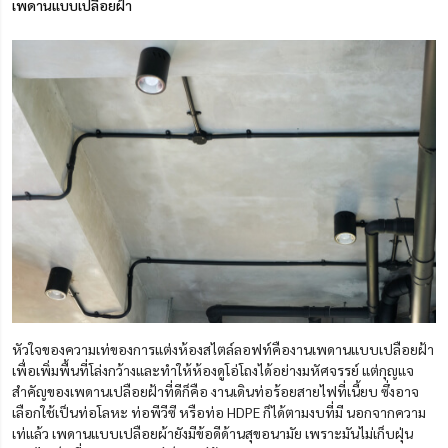
เพดานแบบเปลือยฝ้า
หัวใจของความเท่ของการแต่งห้องสไตล์ลอฟท์คืองานเพดานแบบเปลือยฝ้า
เพื่อเพิ่มพื้นที่โล่งกว้างและทำให้ห้องดูโอ่โถงได้อย่างมหัศจรรย์ แต่กุญแจ
สำคัญของเพดานเปลือยฝ้าที่ดีก็คือ งานเดินท่อร้อยสายไฟที่เนี้ยบ ซึ่งอาจ
เลือกใช้เป็นท่อโลหะ ท่อพีวีซี หรือท่อ HDPE ก็ได้ตามงบที่มี นอกจากความ
เท่แล้ว เพดานแบบเปลือยผ้ายังมีข้อดีด้านสุขอนามัย เพราะมันไม่เก็บฝุ่น