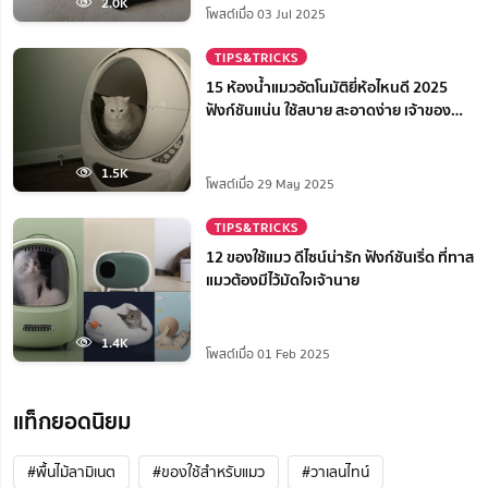
2.0K
โพสต์เมื่อ 03 Jul 2025
TIPS&TRICKS
15 ห้องน้ำแมวอัตโนมัติยี่ห้อไหนดี 2025
ฟังก์ชันแน่น ใช้สบาย สะอาดง่าย เจ้าของ
สบายใจ
1.5K
โพสต์เมื่อ 29 May 2025
TIPS&TRICKS
12 ของใช้แมว ดีไซน์น่ารัก ฟังก์ชันเริ่ด ที่ทาส
แมวต้องมีไว้มัดใจเจ้านาย
1.4K
โพสต์เมื่อ 01 Feb 2025
แท็กยอดนิยม
#พื้นไม้ลามิเนต
#ของใช้สำหรับแมว
#วาเลนไทน์