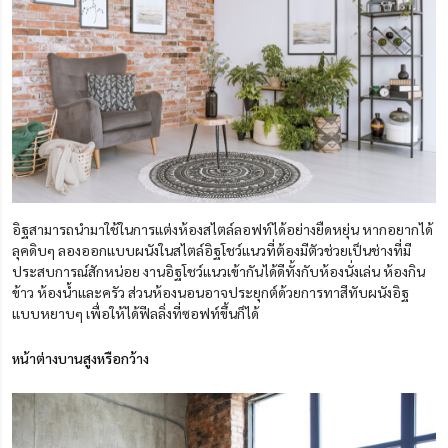
อิฐสามารถนำมาใช้ในการแต่งห้องสไตล์ลอฟท์ได้อย่างยืดหยุ่น หากอยากได้
ลุคดิบๆ ลองออกแบบผนังในสไตล์อิฐโชว์แนวที่ต้องมีตัวช่วยเป็นช่างที่มี
ประสบการณ์สักหน่อย งานอิฐโชว์แนวเข้ากันได้ดีทั้งกับห้องนั่งเล่น ห้องกิน
ข้าว ห้องน้ำและครัว ส่วนห้องนอนอาจประยุกต์ด้วยการทาสีทับผนังอิฐ
แบบหยาบๆ เพื่อให้ได้ฟีลลิ่งที่ซอฟท์ขึ้นก็ได้
หน้าต่างบานสูงหรือกว้าง