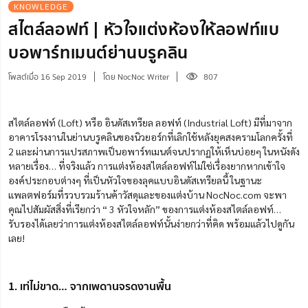
KNOWLEDGE
สไตล์ลอฟท์ | หัวใจแต่งห้องให้ลอฟท์แบ
บอพาร์ทเมนต์ย่านบรูคลิน
โพสต์เมื่อ 16 Sep 2019
โดย NocNoc Writer
807
สไตล์ลอฟท์ (Loft) หรือ อินดัสเทรียล ลอฟท์ (Industrial Loft) มีที่มาจาก
อาคารโรงงานในย่านบรูคลินของนิวยอร์กที่เลิกใช้หลังยุคสงครามโลกครั้งที่
2 และผ่านการแปรสภาพเป็นอพาร์ทเมนต์จนปรากฏให้เห็นบ่อยๆ ในหนังดัง
หลายเรื่อง… ที่จริงแล้ว การแต่งห้องสไตล์ลอฟท์ไม่ใช่เรื่องยากหากเข้าใจ
องค์ประกอบต่างๆ ที่เป็นหัวใจของลุคแบบอินดัสเทรียลนี้ ในฐานะ
แพลตฟอร์มที่รวบรวมร้านค้าวัสดุและของแต่งบ้าน NocNoc.com จะพา
คุณไปสัมผัสสิ่งที่เรียกว่า “ 3 หัวใจหลัก” ของการแต่งห้องสไตล์ลอฟท์…
รับรองได้เลยว่าการแต่งห้องสไตล์ลอฟท์นั้นง่ายกว่าที่คิด พร้อมแล้วไปดูกัน
เลย!
1. เท่ไม่ขาด… จากเพดานจรดงานพื้น