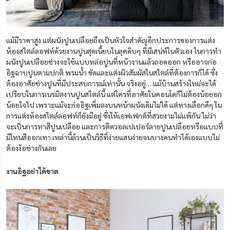
แม้มีราคาสูง แต่ผนังปูนเปลือยถือเป็นหัวใจสำคัญอีกประการของการแต่ง
ห้องสไตล์ลอฟท์ด้วยงานปูนสุดเนี้ยบในลุคดิบๆ ที่มีเสน่ห์ในตัวเอง ในการทำ
ผนังปูนเปลือยช่างจะใช้แบบหล่อปูนที่หน้างานแล้วถอดออก หรืออาจก่อ
อิฐฉาบปูนตามปกติ พรมน้ำ ขัดและแต่งผิวสัมผัสในสไตล์ที่ต้องการก็ได้ ซึ่ง
ต้องอาศัยช่างปูนที่มีประสบการณ์เท่านั้น จริงอยู่… แม้บ้านสร้างใหม่จะได้
เปรียบในการเนรมิตงานปูนสไตล์นี้ แต่ใครที่อาศัยในคอนโดก็ไม่ต้องน้อยอก
น้อยใจไป เพราะแม้จะก่ออิฐเพิ่มลงบนหน้าผนังเดิมไม่ได้ แต่ทางเลือกดีๆ ใน
การแต่งห้องสไตล์ลอฟท์ก็ยังมีอยู่ ซึ่งให้เอฟเฟกต์ที่สวยงามไม่แพ้กัน ไม่ว่า
จะเป็นการทาสีปูนเปลือย และการติดวอลเปเปอร์ลายปูนเปลือยหรือแบบที่
มีโทนสีออกเทา เหล่านี้ล้วนเป็นวิธีที่ง่ายแสนง่ายจนบางคนทำได้เองแบบไม่
ต้องง้อช่างกันเลย
งานอิฐอย่าได้ขาด