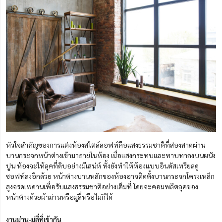
หัวใจสำคัญของการแต่งห้องสไตล์ลอฟท์คือแสงธรรมชาติที่ส่องสาดผ่าน
บานกระจกหน้าต่างเข้ามาภายในห้อง เมื่อแสงกระทบและทาบทาลงบนผนัง
ปูน ห้องจะให้ลุคที่ดิบอย่างมีเสน่ห์ ทั้งยังทำให้ห้องแบบอินดัสเทรียลดู
ซอฟท์ลงอีกด้วย หน้าต่างบานหลักของห้องอาจติดตั้งบานกระจกโครงเหล็ก
สูงจรดเพดานเพื่อรับแสงธรรมชาติอย่างเต็มที่ โดยจะคอมพลีตลุคของ
หน้าต่างด้วยผ้าม่านหรือมู่ลี่หรือไม่ก็ได้
งานม่าน-มู่ลี่ที่เข้ากัน