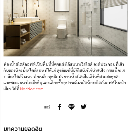
ห้องน้ำสไตล์ลอฟท์เป็นพื้นที่ที่ตกแต่งได้แบบฟรีสไตล์ องค์ประกอบที่เข้า
กันของห้องน้ำสไตล์ลอฟท์ได้แก่ สุขภัณฑ์ที่มีดีไซน์เก๋ไก๋น่าสนใจ กระเบื้องเซ
รามิกสไตล์วินเทจ ท่อเหล็ก ชุดฝักบัวอาบน้ำสไตล์โมเดิร์นที่สวยสะดุดตา
แวะชมแวะหาไอเดียดีๆ และเลือกซื้ออุปกรณ์เนรมิตห้องสไตล์ลอฟท์ในคลิก
เดียว ได้ที่
NocNoc.com
แชร์
บทความยอดฮิต