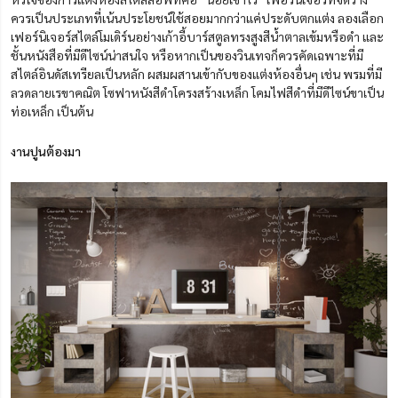
ควรเป็นประเภทที่เน้นประโยชน์ใช้สอยมากกว่าแค่ประดับตกแต่ง ลองเลือก
เฟอร์นิเจอร์สไตล์โมเดิร์นอย่างเก้าอี้บาร์สตูลทรงสูงสีน้ำตาลเข้มหรือดำ และ
ชั้นหนังสือที่มีดีไซน์น่าสนใจ หรือหากเป็นของวินเทจก็ควรคัดเฉพาะที่มี
สไตล์อินดัสเทรียลเป็นหลัก ผสมผสานเข้ากับของแต่งห้องอื่นๆ เช่น พรมที่มี
ลวดลายเรขาคณิต โซฟาหนังสีดำโครงสร้างเหล็ก โคมไฟสีดำที่มีดีไซน์ขาเป็น
ท่อเหล็ก เป็นต้น
งานปูนต้องมา