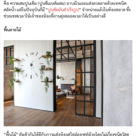
คือ ควรผสมปูนเค็ม (ปูนซีเมนต์ผสม) ฉาบผิวและแต่งลวดลายด้วยเทคนิค
สลัดน้ำ แต่ในปัจจุบันก็มี “
ปูนขัดมันสำเร็จรูป
” จำหน่ายแล้วในท้องตลาด ซึ่ง
ช่วยเซฟเวลาให้เจ้าของห้องที่งานยุ่งตลอดเวลาได้เป็นอย่างดี
พื้นลายไม้
“พื้นไม้” ยังเข้ากันได้ดีกับการแต่งห้องสไตล์ลอฟท์ด้วยโดยไม่เกี่ยงชนิดวัสดุ