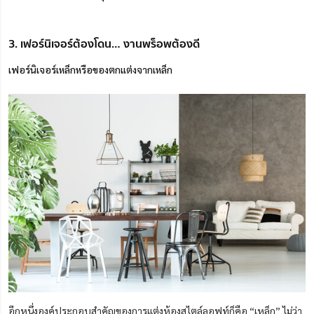
3. เฟอร์นิเจอร์ต้องโดน… งานพร็อพต้องดี
เฟอร์นิเจอร์เหล็กหรือของตกแต่งจากเหล็ก
อีกหนึ่งองค์ประกอบสำคัญของการแต่งห้องสไตล์ลอฟท์ก็คือ “เหล็ก” ไม่ว่า