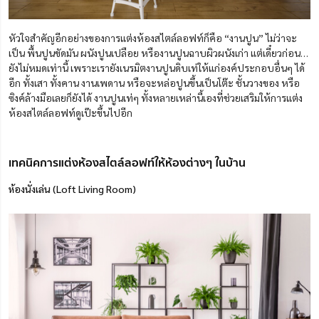
หัวใจสำคัญอีกอย่างของการแต่งห้องสไตล์ลอฟท์ก็คือ “งานปูน” ไม่ว่าจะ
เป็น พื้นปูนขัดมัน ผนังปูนเปลือย หรืองานปูนฉาบผิวผนังเก่า แต่เดี๋ยวก่อน…
ยังไม่หมดเท่านี้ เพราะเรายังเนรมิตงานปูนดิบเท่ให้แก่องค์ประกอบอื่นๆ ได้
อีก ทั้งเสา ทั้งคาน งานเพดาน หรือจะหล่อปูนขึ้นเป็นโต๊ะ ชั้นวางของ หรือ
ซิงค์ล้างมือเลยก็ยังได้ งานปูนเท่ๆ ทั้งหลายเหล่านี้เองที่ช่วยเสริมให้การแต่ง
ห้องสไตล์ลอฟท์ดูเป๊ะขึ้นไปอีก
เทคนิคการแต่งห้องสไตล์ลอฟท์ให้ห้องต่างๆ ในบ้าน
ห้องนั่งเล่น (Loft Living Room)