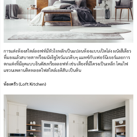
การแต่งห้องสไตล์ลอฟท์มีหัวใจหลักเป็นแปลนห้องแบบเปิดโล่ง ผนังสีเดียว
ที่มองแล้วสบายตาหรือผนังอิฐโชว์แนวดิบๆ แมทช์กับเฟอร์นิเจอร์และการ
ตกแต่งที่มีลุคแบบอินดัสเทรียลลอฟท์ เช่น เตียงที่มีโครงเป็นเหล็ก โคมไฟ
แขวนเพดานติดหลอดไฟสไตล์เอดิสัน เป็นต้น
ห้องครัว (Loft Kitchen)