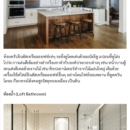
ห้องครัวอินดัสเทรียลลอฟท์เท่ๆ จะยิ่งดูโดดเด่นด้วยผนังอิฐ แปลนที่ดูโล่ง
โปร่ง การเล่นสีเข้มอย่างดำหรือเทาดำกับองค์ประกอบต่างๆ เช่น หน้าบานตู้
ตกแต่งดีเทลด้วยงานไม้ เช่น ท็อปเคาน์เตอร์ทำจากไม้แผ่นใหญ่ เติมด้วย
เครื่องใช้สไตล์อินดัสเทรียลลอฟท์อื่นๆ อย่างโคมไฟห้อยเพดาน ที่ดูดควัน
โลหะ ก๊อกทรงโค้งคอสูงวัสดุทองเหลือง เป็นต้น
ห้องน้ำ (Loft Bathroom)