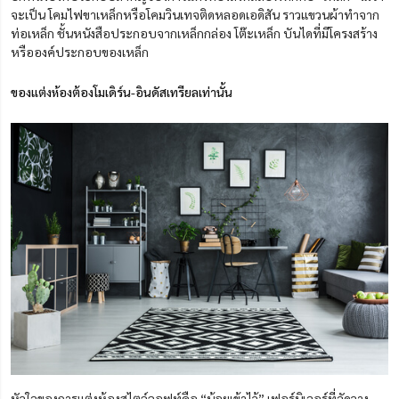
จะเป็น โคมไฟขาเหล็กหรือโคมวินเทจติดหลอดเอดิสัน ราวแขวนผ้าทำจาก
ท่อเหล็ก ชั้นหนังสือประกอบจากเหล็กกล่อง โต๊ะเหล็ก บันไดที่มีโครงสร้าง
หรือองค์ประกอบของเหล็ก
ของแต่งห้องต้องโมเดิร์น-อินดัสเทรียลเท่านั้น
หัวใจของการแต่งห้องสไตล์ลอฟท์คือ “น้อยเข้าไว้” เฟอร์นิเจอร์ที่จัดวาง