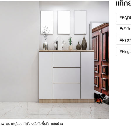
แท็ก
#หญ้าเ
#บริษัท
#Natt
#Eleg
าพ: ขนาดตู้รองเท้าที่ลงตัวกับพื้นที่ภายในบ้าน