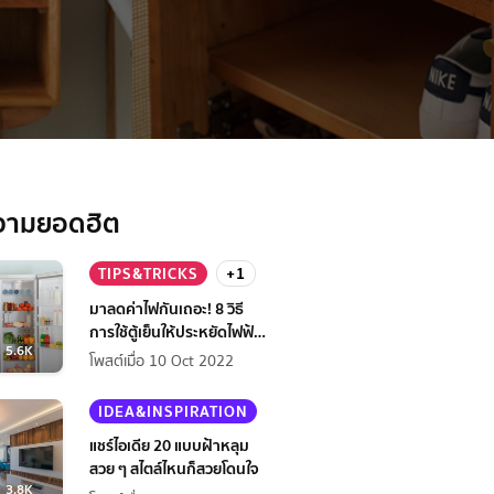
วามยอดฮิต
TIPS&TRICKS
+1
มาลดค่าไฟกันเถอะ! 8 วิธี
การใช้ตู้เย็นให้ประหยัดไฟฟ้า
5.6K
กว่าเดิม
โพสต์เมื่อ 10 Oct 2022
IDEA&INSPIRATION
แชร์ไอเดีย 20 แบบฝ้าหลุม
สวย ๆ สไตล์ไหนก็สวยโดนใจ
3.8K