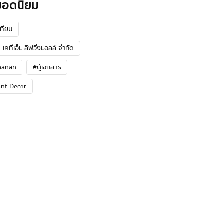
ยอดนิยม
ทียม
 เคทีเอ็ม ลิฟวิ่งมอลล์ จำกัด
hanan
#ตู้เอกสาร
ant Decor