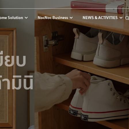
ome Solution
NocNoc Business
NEWS & ACTIVITIES
บียบ
ามินิ