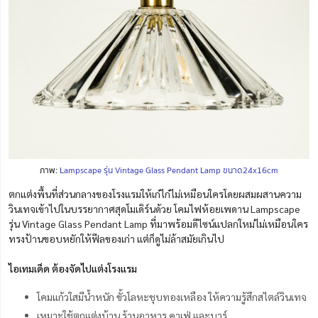
ภาพ:
Lampscape รุ่น Vintage Glass Pendant Lamp ขนาด24x16cm
ตกแต่งพื้นที่ส่วนกลางของโรงแรมให้เก๋ไก๋ไม่เหมือนใครโดยผสมผสานความ
วินเทจเข้าไปในบรรยากาศสุดโมเดิร์นด้วย โคมไฟห้อยเพดาน Lampscape
รุ่น Vintage Glass Pendant Lamp ที่มาพร้อมดีไซน์แปลกใหม่ไม่เหมือนใคร
ทรงป้านขอบหยักให้ฟีลของเก่า แต่ก็ดูไม่ล้าสมัยเกินไป
ไอเทมเด็ด ต้องจัดไปแต่งโรงแรม
โคมแก้วใสมีน้ำหนัก ขั้วโลหะชุบทองเหลือง ให้ความรู้สึกสไตล์วินเทจ
เหมาะใช้ตกแต่งบ้าน ร้านอาหาร คาเฟ่ และบาร์