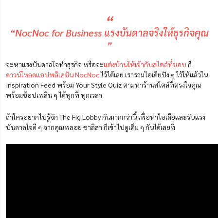
“
“NocNoc for Business แรงบันดาลจริงให้ธุรกิจคุณ
”
จะหาแรงบันดาลใจทำธุรกิจ หรือจะ
แต่งบ้านให้เข้ากับสไตล์ที่ชอบ
ก็
ดาวน์โหลดแอปพลิเคชัน NocNoc
ไว้ได้เลย เรารวมไอเดียปัง ๆ ไว้ให้แล้วใน
Inspiration Feed พร้อม Your Style Quiz ตามหาร้านสไตล์ที่ตรงใจคุณ
พร้อมช้อปเพลิน ๆ ได้ทุกที่ ทุกเวลา
ถ้าใครอยากไปรู้จัก The Fig Lobby กันมากกว่านี้ เพื่อหาไอเดียและรับแรง
บันดาลใจดี ๆ จากคุณพลอย ชาลิสา ก็เข้าไปดูเต็ม ๆ กันได้เลยที่