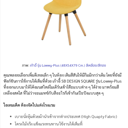
ภาพ:
เก้าอี้ รุ่น Lowwy-Plus (48X54X79 Cm.) สีเหลือง/สีทอง
คุณพลอยเลือกเพิ่มดีเทลเล็ก ๆ ในห้อง เติมสีสันให้มีกิมมิกกว่าเดิม โดยที่ยังมี
ฟังก์ชันการใช้งานได้เต็มที่ด้วย เก้าอี้ SB DESIGN SQUARE รุ่น Lowwy-Plus
ที่ออกแบบมาให้โค้งมนสไตล์โมเดิร์นเข้าโต๊ะแบบต่าง ๆ ได้ง่าย มาพร้อมสี
เหลืองสดใส ที่ไม่ว่าจะแมทช์กับสีอะไรก็เข้ากันเป๊ะปังแบบสุด ๆ
ไอเทมเด็ด ต้องจัดไปแต่งโรงแรม
เบาะนั่งหุ้มด้วยผ้านำเข้าจากต่างประเทศ (High Quapty Fabric)
โครงไม้จริง แข็งแรงทนทาน ใช้งานได้เต็มที่