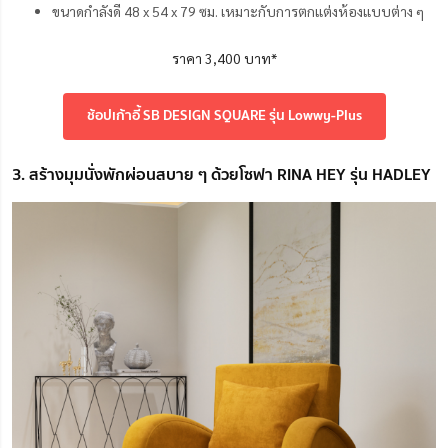
ขนาดกำลังดี 48 x 54 x 79 ซม. เหมาะกับการตกแต่งห้องแบบต่าง ๆ
ราคา 3,400 บาท*
ช้อปเก้าอี้ SB DESIGN SQUARE รุ่น Lowwy-Plus
3. สร้างมุมนั่งพักผ่อนสบาย ๆ ด้วยโซฟา RINA HEY รุ่น HADLEY