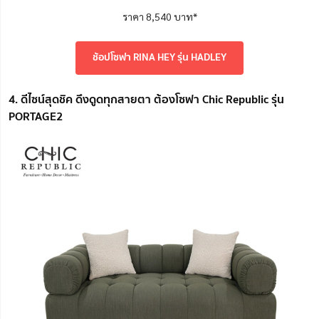
ราคา 8,540 บาท*
ช้อปโซฟา RINA HEY รุ่น HADLEY
4. ดีไซน์สุดชิค ดึงดูดทุกสายตา ต้องโซฟา Chic Republic รุ่น
PORTAGE2