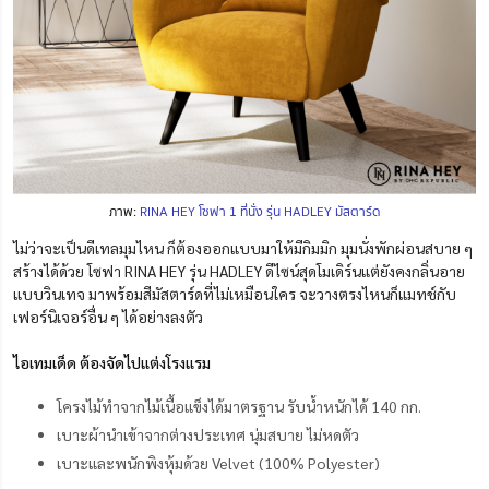
ภาพ:
RINA HEY โซฟา 1 ที่นั่ง รุ่น HADLEY มัสตาร์ด
ไม่ว่าจะเป็นดีเทลมุมไหน ก็ต้องออกแบบมาให้มีกิมมิก มุมนั่งพักผ่อนสบาย ๆ
สร้างได้ด้วย โซฟา RINA HEY รุ่น HADLEY ดีไซน์สุดโมเดิร์นแต่ยังคงกลิ่นอาย
แบบวินเทจ มาพร้อมสีมัสตาร์ดที่ไม่เหมือนใคร จะวางตรงไหนก็แมทช์กับ
เฟอร์นิเจอร์อื่น ๆ ได้อย่างลงตัว
ไอเทมเด็ด ต้องจัดไปแต่งโรงแรม
โครงไม้ทำจากไม้เนื้อแข็งได้มาตรฐาน รับน้ำหนักได้ 140 กก.
เบาะผ้านำเข้าจากต่างประเทศ นุ่มสบาย ไม่หดตัว
เบาะและพนักพิงหุ้มด้วย Velvet (100% Polyester)