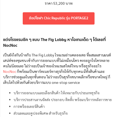
ราคา 53,200 บาท
ช้อปโซฟา Chic Republic รุ่น PORTAGE2
แต่งโรงแรมชิค ๆ แบบ The Fig Lobby หาไอเทมเด็ด ๆ ได้เลยที่
NocNoc
เป็นยังไงกันบ้างกับ The Fig Lobby โรงแรมย่านคลองเตย ที่ผสมผสานมนต์
เสน่ห์ของชุมชน เข้ากับการออกแบบที่ไม่เหมือนใคร คงจะถูกใจใครหลาย
คนไม่น้อยเลย ไม่ว่าจะเป็นเจ้าของโรงแรมสไตล์ไหน หรือธุรกิจอะไร
NocNoc
ก็พร้อมเป็นพาร์ทเนอร์ทางธุรกิจให้กับทุกคน มีทั้งสินค้าและ
บริการช่วยดูแลในทุกขั้นตอน ไม่ว่าจะเป็นธุรกิจขนาดเล็กหรือขนาดใหญ่ ก็
เติบโตไปด้วยกันด้วยบริการแบบ one-stop service
บริการออกแบบและเลือกสินค้า ให้เหมาะกับประเภทธุรกิจ
บริการประสานงานจัดส่ง ประกอบ ติดตั้ง พร้อมบริการหลังการขาย
การพรีออเดอร์สินค้า
ส่วนลดและคูปองพิเศษ สำหรับธุรกิจ