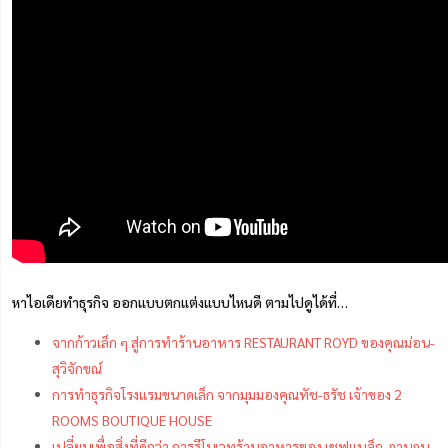
หาไอเดียทำธุรกิจ ออกแบบตกแต่งแบบไหนดี ตามไปดูได้ที่…
จากก้าวเล็ก ๆ สู่การทำร้านอาหาร RESTAURANT ROYD ของคุณม่อน-
สุวิจักขณ์
การทำธุรกิจโรงแรมขนาดเล็ก จากมุมมองคุณทัช-ธรัช เจ้าของ 2
ROOMS BOUTIQUE HOUSE
เปลี่ยนเพื่อสิ่งที่ดีกว่า การรีโนเวทร้านอาหารของ เชฟแบล็ก-ภานุภน