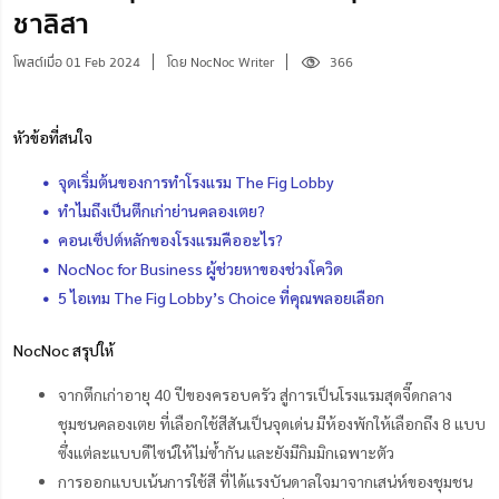
ชาลิสา
โพสต์เมื่อ 01 Feb 2024
โดย NocNoc Writer
366
หัวข้อที่สนใจ
จุดเริ่มต้นของการทำโรงแรม The Fig Lobby
ทำไมถึงเป็นตึกเก่าย่านคลองเตย?
คอนเซ็ปต์หลักของโรงแรมคืออะไร?
NocNoc for Business ผู้ช่วยหาของช่วงโควิด
5 ไอเทม The Fig Lobby’s Choice ที่คุณพลอยเลือก
NocNoc สรุปให้
จากตึกเก่าอายุ 40 ปีของครอบครัว สู่การเป็นโรงแรมสุดจี๊ดกลาง
ชุมชนคลองเตย ที่เลือกใช้สีสันเป็นจุดเด่น มีห้องพักให้เลือกถึง 8 แบบ
ซึ่งแต่ละแบบดีไซน์ให้ไม่ซ้ำกัน และยังมีกิมมิกเฉพาะตัว
การออกแบบเน้นการใช้สี ที่ได้แรงบันดาลใจมาจากเสน่ห์ของชุมชน