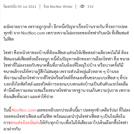
โพสต์เมื่อ 05 Jul 2021
โดย NocNoc Writer
332
ผนังอาละวาด เพราะถูกรุกล้ำ อีกหนึ่งปัญหาเรื่องบ้านรายวัน ที่รอการปลด
ทุกข์! จาก NocNoc.com เพราะความไม่ลงรอยของโซฟากับผนัง ที่เฟียสแต่
ไม่ฟิต
โซฟา คือหน้าตาของบ้านที่ต้องเฟียส แต่จะให้เฟียสอย่างเดียวคงไม่ได้ ต้อง
ฟิตแอนด์เฟียสด้วยถึงจะถูก
หนึ่งในปัญหาหลักของการเลือกโซฟา คือ ขนาด
โซฟาที่ไม่ลงรอยกับขนาดพื้นที่ภายในห้องที่ใหญ่ไปบ้าง หรือบางครั้งก็มี
ขนาดเล็กจนให้ความรู้สึกไม่สมดุล เพราะส่วนใหญ่แล้วหลาย ๆ บ้านจะ
พิจารณาเลือกโซฟาจากดีไซน์หรือสไตล์ที่ตนเองชื่นชอบแบบเฟียส ๆ ที่บ่ง
บอกถึงไลฟ์สไตล์ และสไตล์การออกแบบตกแต่งบ้านเป็นอันดับแรกโดยลืม
คำนึงถึงความเหมาะสมเรื่องขนาดโซฟามาตรฐาน จนเกินความวุ่นวาย เพราะ
ต้องเสียทั้งเวลา และค่าใช้จ่าย
วันนี้
NocNoc.com
เลยขอหยิบยกประเด็นนี้มา ปลดทุกข์! เคลียร์ปม! ที่ไม่ลง
รอยของโซฟาเฟียส แต่ไม่ฟิต พร้อมแนะนำรุ่นโซฟาเฟียส ๆ เป็นไอเดียใน
การ
ตกแต่งห้องนั่งเล่น
ให้กับทุกบ้าน เพื่อไม่ให้เสียเวลาไปเดินเลือกซื้อโซฟา
มาฝากกัน