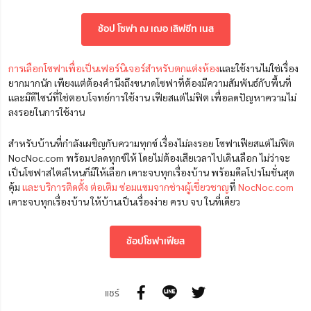
ช้อป โซฟา ฌ เฌอ เลิฟซีท เนส
การเลือกโซฟาเพื่อเป็นเฟอร์นิเจอร์สำหรับตกแต่งห้อง
และใช้งานไม่ใช่เรื่อง
ยากมากนัก เพียงแต่ต้องคำนึงถึงขนาดโซฟาที่ต้องมีความสัมพันธ์กับพื้นที่
และมีดีไซน์ที่ใช่ตอบโจทย์การใช้งาน เฟียสแต่ไม่ฟิต เพื่อลดปัญหาความไม่
ลงรอยในการใช้งาน
สำหรับบ้านที่กำลังเผชิญกับความทุกข์ เรื่องไม่ลงรอย โซฟาเฟียสแต่ไม่ฟิต
NocNoc.com พร้อมปลดทุกข์ให้ โดยไม่ต้องเสียเวลาไปเดินเลือก ไม่ว่าจะ
เป็นโซฟาสไตล์ไหนก็มีให้เลือก เคาะจบทุกเรื่องบ้าน
พร้อม
ดีลโปรโมชั่นสุด
คุ้ม
และบริการติดตั้ง ต่อเติม ซ่อมแซมจากช่างผู้เชี่ยวชาญ
ที่
NocNoc.com
เคาะจบทุกเรื่องบ้าน ให้บ้านเป็นเรื่องง่าย ครบ จบ ในที่เดียว
ช้อปโซฟาเฟียส
แชร์