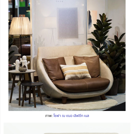
ภาพ:
โซฟา ฌ เฌอ เลิฟซีท เนส