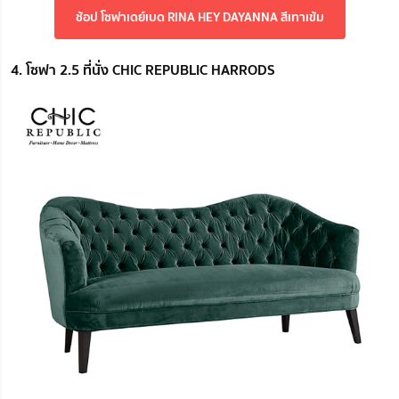
ช้อป โซฟาเดย์เบด RINA HEY DAYANNA สีเทาเข้ม
4. โซฟา 2.5 ที่นั่ง CHIC REPUBLIC HARRODS