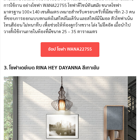
การใช้งาน อย่างโซฟา WANA22755 โซฟาดีไซน์ทันสมัย ขนาดโซฟา
มาตรฐาน 100×140 เซนติเมตร เหมาะสำหรับครอบครัวที่มีสมาชิก 2-3 คน
ที่ชอบการออกแบบตกแต่งในสไตล์โมเดิร์น และสไตล์มินิมอล ตัวโซฟาเน้น
โทนสีอ่อน ไม่หนาทึบ เพื่อช่วยให้ห้องดูกว้างขวาง โล่ง ไม่อึดอัด เมื่อนำไป
วางตั้งใช้งานภายในห้องที่มีขนาด 25 – 35 ตารางเมตร
ช้อป โซฟา WANA22755
3. โซฟาเดย์เบด RINA HEY DAYANNA สีเทาเข้ม