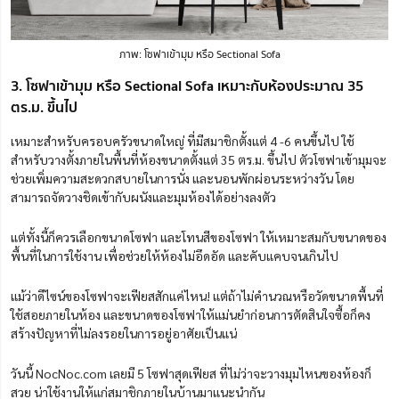
ภาพ: โซฟาเข้ามุม หรือ Sectional Sofa
3. โซฟาเข้ามุม หรือ Sectional Sofa เหมาะกับห้องประมาณ 35
ตร.ม. ขึ้นไป
เหมาะสำหรับครอบครัวขนาดใหญ่ ที่มีสมาชิกตั้งแต่ 4 -6 คนขึ้นไป ใช้
สำหรับวางตั้งภายในพื้นที่ห้องขนาดตั้งแต่ 35 ตร.ม. ขึ้นไป ตัวโซฟาเข้ามุมจะ
ช่วยเพิ่มความสะดวกสบายในการนั่ง และนอนพักผ่อนระหว่างวัน โดย
สามารถจัดวางชิดเข้ากับผนังและมุมห้องได้อย่างลงตัว
แต่ทั้งนี้ก็ควรเลือกขนาดโซฟา และโทนสีของโซฟา ให้เหมาะสมกับขนาดของ
พื้นที่ในการใช้งาน เพื่อช่วยให้ห้องไม่อึดอัด และคับแคบจนเกินไป
แม้ว่าดีไซน์ของโซฟาจะเฟียสสักแค่ไหน! แต่ถ้าไม่คำนวณหรือวัดขนาดพื้นที่
ใช้สอยภายในห้อง และขนาดของโซฟาให้แม่นยำก่อนการตัดสินใจซื้อก็คง
สร้างปัญหาที่ไม่ลงรอยในการอยู่อาศัยเป็นแน่
วันนี้ NocNoc.com เลยมี 5 โซฟาสุดเฟียส ที่ไม่ว่าจะวางมุมไหนของห้องก็
สวย น่าใช้งานให้แก่สมาชิกภายในบ้านมาแนะนำกัน