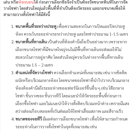
เล่น หรือ
ห้องนอน
ได้ ก่อนการเลือกซื้อจึงจำเป็นต้องวัดขนาดพื้นที่ในการจัด
วางโซฟา โดยส่วนใหญ่แล้วพื้นที่ที่จำเป็นต้องวัดระยะ และกะขนาดเพื่อให้
สามารถวางตั้งโซฟาได้มีดังนี้
ขนาดพื้นที่ระหว่างประตู
เพื่อความสะดวกในการเปิดและปิดประตู
ห้อง ควรเว้นระยะห่างระหว่างประตู และโซฟาประมาณ 1-1.5 เมตร
ขนาดพื้นที่ทางเดิน
เป็นส่วนที่ต้องคำนึงถึงเป็นอย่างมาก เพราะหาก
เลือกขนาดโซฟาที่มีขนาดใหญ่จนไม่มีพื้นที่ทางเดินจะส่งผลให้ไม่
สะดวกในการอยู่อาศัย โดยส่วนใหญ่ควรเว้นห่างจากพื้นที่ทางเดิน
ประมาณ 1.5 – 2 เมตร
ตำแหน่งที่จัดวางโซฟา
ควรเลือกตำแหน่งที่เหมาะสม เช่น วางชิดติด
ผนังหรือบริเวณ
กลางห้อง โดยขนาดของโซฟาที่นำไปวางบริเวณกลาง
ห้องต้องคำนึงถึงระยะห่างของเฟอร์นิเจอร์ชิ้นอื่น ๆ เช่น โต๊ะกลาง
โซฟา ชั้นวางของ ชั้นวางทีวี โดยแนะนำให้วัดระยะพื้นที่ก่อนการ
เลือกซื้อโซฟา และ
ไม่แนะนำให้วางตั้งติดบริเวณหน้าต่าง เพราะมีแสง
สว่างส่องเกือบตลอดทั้งวันส่งผลให้โซฟาเสื่อมสภาพ และสีจางเร็ว
ขนาดของจอทีวี
มีผลต่อการเลือกขนาดโซฟา เพื่อให้สามารถกำหนด
ระยะห่างในการวางตั้งโซฟาในจุดที่เหมาะสม เช่น