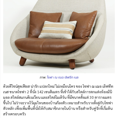
ภาพ:
โซฟา ฌ เฌอ เลิฟซีท เนส
ด้วยดีไซน์สุดเฟียส น่ารัก แปลกใหม่ ไม่เหมือนใคร ของ โซฟา ฌ เฌอ เลิฟซีท
เนส ขนาดโซฟา 2 ที่นั่ง 142 เซนติเมตร ที่เข้าได้กับสไตล์การตกแต่งห้องมินิ
มอล สไตล์สแกนดิเนเวียน และสไตล์โมเดิร์น
ที่มีขนาดตั้งแต่ 30 ตารางเมตร
ขึ้นไป
ไม่ว่าจะวางไว้มุมไหนของบ้านก็ลงตัว เหมาะสำหรับวางตั้งคู่กับโซฟา
ตัวหลัก เพื่อเพิ่มพื้นที่นั่งให้กับสมาชิกภายในบ้าน หรือสำหรับคู่รักที่เริ่มต้น
สร้างครอบครัว