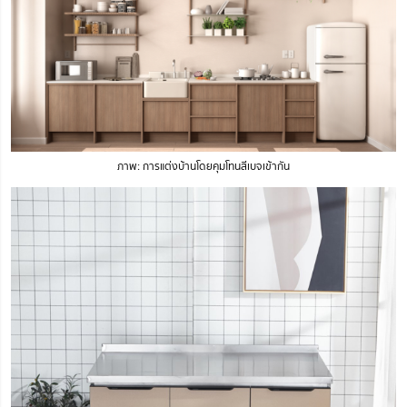
ภาพ: การแต่งบ้านโดยคุมโทนสีเบจเข้ากัน