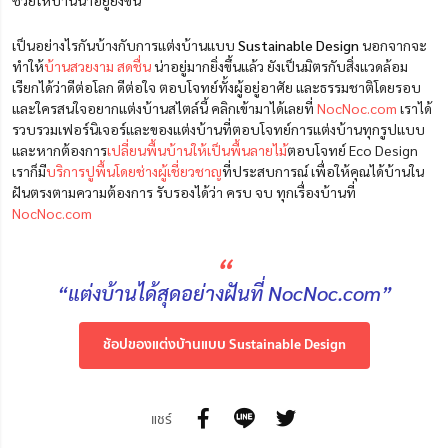
ช่วยให้บ้านน่าอยู่ยิ่งขึ้น
เป็นอย่างไรกันบ้างกับการแต่งบ้านแบบ
Sustainable Design
นอกจากจะ
ทำให้
บ้านสวยงาม สดชื่น
น่าอยู่มากยิ่งขึ้นแล้ว ยังเป็นมิตรกับสิ่งแวดล้อม
เรียกได้ว่าดีต่อโลก ดีต่อใจ ตอบโจทย์ทั้งผู้อยู่อาศัย และธรรมชาติโดยรอบ
และใครสนใจอยากแต่งบ้านสไตล์นี้ คลิกเข้ามาได้เลยที่
NocNoc.com
เราได้
รวบรวมเฟอร์นิเจอร์และของแต่งบ้านที่ตอบโจทย์การแต่งบ้านทุกรูปแบบ
และหากต้องการ
เปลี่ยนพื้นบ้านให้เป็นพื้นลายไม้
ตอบโจทย์ Eco Design
เราก็มี
บริการปูพื้นโดยช่างผู้เชี่ยวชาญ
ที่ประสบการณ์ เพื่อให้คุณได้บ้านใน
ฝันตรงตามความต้องการ รับรองได้ว่า ครบ จบ ทุกเรื่องบ้านที่
NocNoc.com
“
“แต่งบ้านได้สุดอย่างฝันที่ NocNoc.com”
ช้อปของแต่งบ้านแบบ Sustainable Design
แชร์