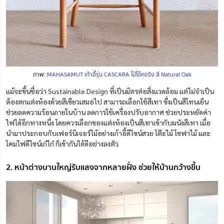
ภาพ:
MAHASAMUT เก้าอี้รุ่น CASCARA ไม้โอ๊คจริง สี Natural Oak
แม้จะขึ้นชื่อว่า Sustainable Design ที่เป็นมิตรต่อสิ่งแวดล้อม แต่ไม่จำเป็น
ต้องตกแต่งห้องด้วยสีเขียวเสมอไป สามารถเลือกใช้สีเทา ซึ่งเป็นสีโทนเย็น
ช่วยลดความร้อนภายในบ้าน ลดการใช้เครื่องปรับอากาศ ช่วยประหยัดค่า
ไฟได้อีกทางหนึ่ง
โดยควรเลือกของแต่งห้องเป็นสีเทาเข้ากับผนังสีเทา เมื่อ
นำมาประกอบกับเฟอร์นิเจอร์ไม้อย่างเก้าอี้ดีไซน์สวย โต๊ะไม้ โซฟาไม้ และ
โคมไฟดีไซน์เก๋ไก๋ ก็เข้ากันได้ดีอย่างลงตัว
2. หน้าต่างบานใหญ่รับแสงจากหลายฝั่ง ช่วยให้บ้านกว้างขึ้น