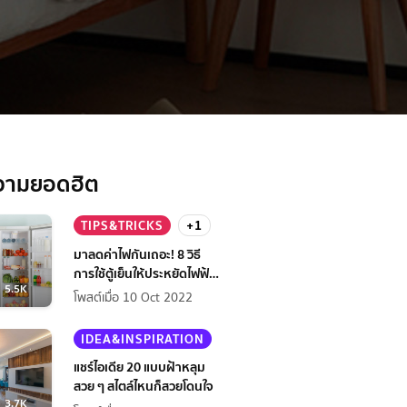
วามยอดฮิต
TIPS&TRICKS
+1
มาลดค่าไฟกันเถอะ! 8 วิธี
การใช้ตู้เย็นให้ประหยัดไฟฟ้า
5.5K
กว่าเดิม
โพสต์เมื่อ 10 Oct 2022
IDEA&INSPIRATION
แชร์ไอเดีย 20 แบบฝ้าหลุม
สวย ๆ สไตล์ไหนก็สวยโดนใจ
3.7K