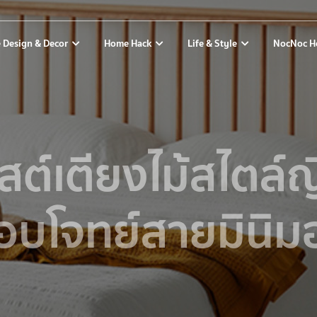
 Design & Decor
Home Hack
Life & Style
NocNoc H
สต์เตียงไม้สไตล์ญี
อบโจทย์สายมินิม