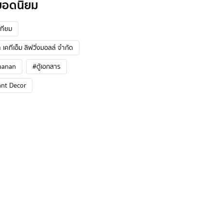
ยอดนิยม
ทียม
 เคทีเอ็ม ลิฟวิ่งมอลล์ จำกัด
hanan
#ตู้เอกสาร
ant Decor