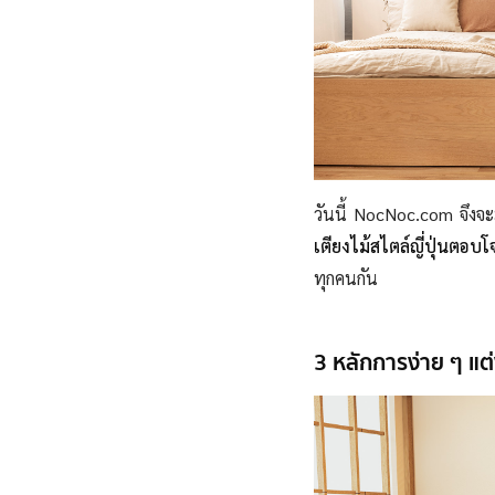
วันนี้ NocNoc.com จึง
เตียงไม้
สไตล์ญี่ปุ่นตอ
ทุกคนกัน
3 หลักการง่าย ๆ แต