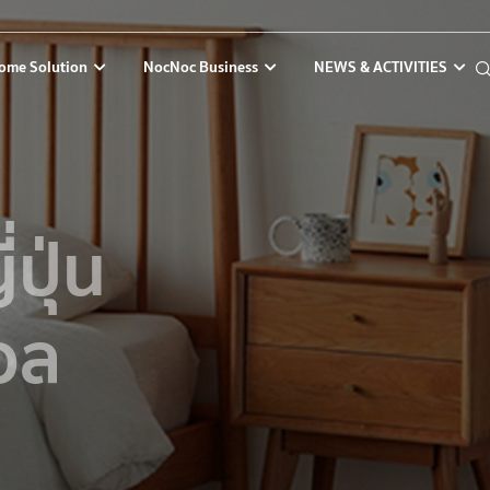
ome Solution
NocNoc Business
NEWS & ACTIVITIES
่ปุ่น
อล