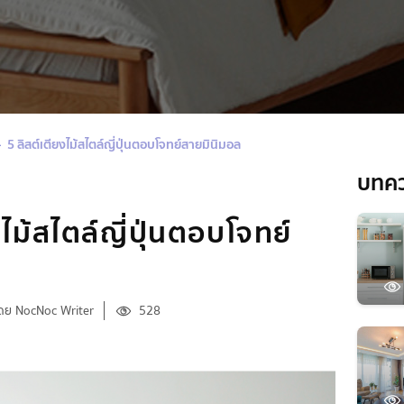
5 ลิสต์เตียงไม้สไตล์ญี่ปุ่นตอบโจทย์สายมินิมอล
บทค
งไม้สไตล์ญี่ปุ่นตอบโจทย์
ล
ดย NocNoc Writer
528