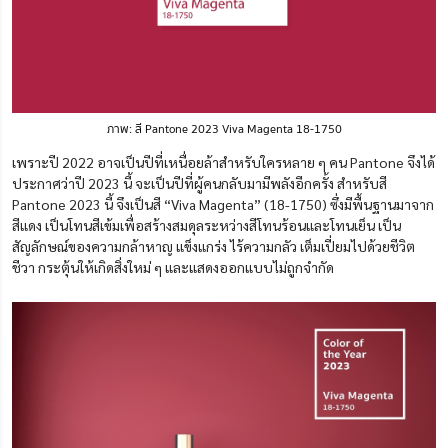
ภาพ: สี Pantone 2023 Viva Magenta 18-1750
เพราะปี 2022 อาจเป็นปีที่เหนื่อยล้าสำหรับใครหลาย ๆ คน Pantone จึงได้
ประกาศว่าปี 2023 นี้ จะเป็นปีที่ผู้คนกลับมามีพลังอีกครั้ง สำหรับสี
Pantone 2023 นี้ จึงเป็นสี “Viva Magenta” (18-1750) ซึ่งมีพื้นฐานมาจาก
สีแดง เป็นโทนสีเข้มเพื่อสร้างสมดุลระหว่างสีโทนร้อนและโทนเย็น เป็น
สัญลักษณ์ของความกล้าหาญ แข็งแกร่ง ไร้ความกลัว เต็มเปี่ยมไปด้วยชีวิต
ชีวา กระตุ้นให้เกิดสิ่งใหม่ ๆ และแสดงออกแบบไม่ถูกจำกัด