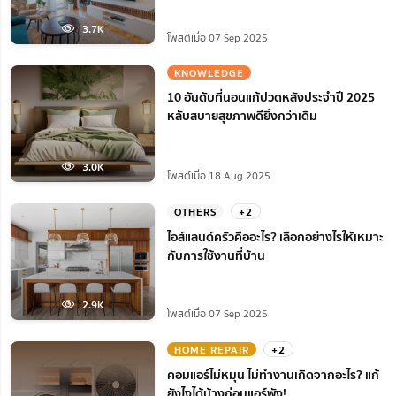
3.7K
โพสต์เมื่อ 07 Sep 2025
KNOWLEDGE
10 อันดับที่นอนแก้ปวดหลังประจำปี 2025
หลับสบายสุขภาพดียิ่งกว่าเดิม
3.0K
โพสต์เมื่อ 18 Aug 2025
OTHERS
+2
ไอส์แลนด์ครัวคืออะไร? เลือกอย่างไรให้เหมาะ
กับการใช้งานที่บ้าน
2.9K
โพสต์เมื่อ 07 Sep 2025
HOME REPAIR
+2
คอมแอร์ไม่หมุน ไม่ทํางานเกิดจากอะไร? แก้
ยังไงได้บ้างก่อนแอร์พัง!