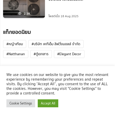
2.5K
โพสต์เมื่อ 18 Aug 2025
แท็กยอดนิยม
#หญ้าเทียม
#บริษัท เคทีเอ็ม ลิฟวิ่งมอลล์ จำกัด
#Natthanan
#ตู้เอกสาร
#Elegant Decor
We use cookies on our website to give you the most relevant
experience by remembering your preferences and repeat
visits. By clicking “Accept All”, you consent to the use of ALL
บทความที่เกี่ยวข้อง
the cookies. However, you may visit "Cookie Settings" to
provide a controlled consent.
Cookie Settings
Accept All