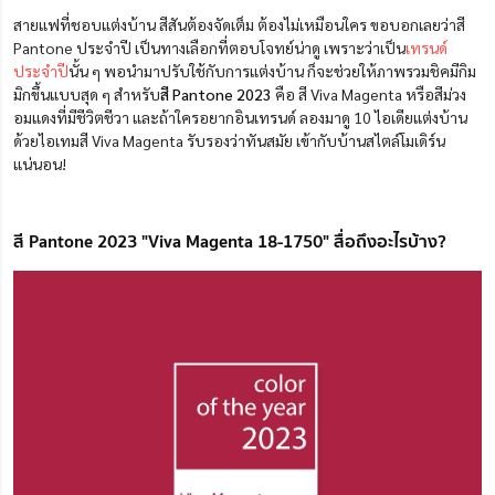
สายแฟที่ชอบแต่งบ้าน สีสันต้องจัดเต็ม ต้องไม่เหมือนใคร ขอบอกเลยว่าสี
Pantone ประจำปี เป็นทางเลือกที่ตอบโจทย์น่าดู เพราะว่าเป็น
เทรนด์
ประจำปี
นั้น ๆ พอนำมาปรับใช้กับการแต่งบ้าน ก็จะช่วยให้ภาพรวมชิคมีกิม
มิกขึ้นแบบสุด ๆ สำหรับ
สี Pantone 2023
คือ สี Viva Magenta หรือสีม่วง
อมแดงที่มีชีวิตชีวา และถ้าใครอยากอินเทรนด์ ลองมาดู 10 ไอเดียแต่งบ้าน
ด้วยไอเทมสี Viva Magenta รับรองว่าทันสมัย เข้ากับบ้านสไตล์โมเดิร์น
แน่นอน!
สี Pantone 2023 "Viva Magenta 18-1750" สื่อถึงอะไรบ้าง?