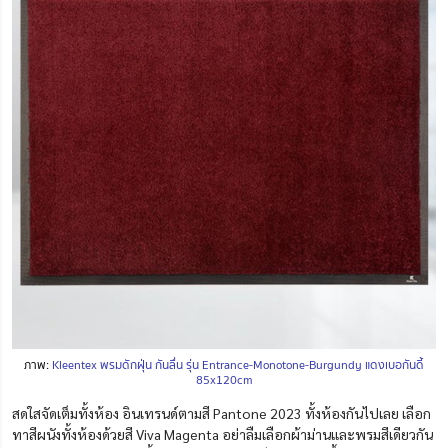
ภาพ:
Kleentex พรมดักฝุ่น กันลื่น รุ่น Entrance-Monotone-Burgundy แดงเบอกันดี้
85x120cm
สดใสจัดเต็มทั้งห้อง อินเทรนด์ตามสี Pantone 2023 ทั้งห้องกันไปเลย เลือก
ทาสีผนังทั้งห้องด้วยสี Viva Magenta อย่าลืมเลือกผ้าม่านและพรมสีเดียวกัน