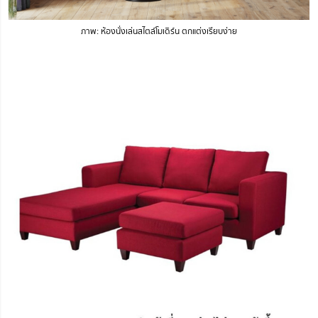
ภาพ: ห้องนั่งเล่นสไตล์โมเดิร์น ตกแต่งเรียบง่าย