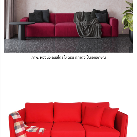
ภาพ: ห้องนั่งเล่นสไตล์โมเดิร์น ตกแต่งเป็นเอกลักษณ์