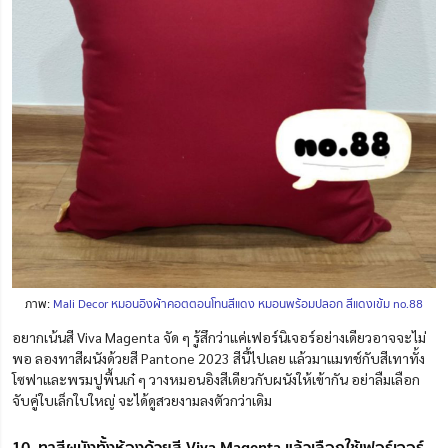
ภาพ:
Mali Decor หมอนอิงผ้าคอตตอนโทนสีแดง หมอนพร้อมปลอก สีแดงเข้ม no.88
อยากเน้นสี Viva Magenta จัด ๆ รู้สึกว่าแค่เฟอร์นิเจอร์อย่างเดียวอาจจะไม่
พอ ลองทาสีผนังด้วยสี Pantone 2023 สีนี้ไปเลย แล้วมาแมทช์กับสีเทาทั้ง
โซฟาและพรมปูพื้นเก๋ ๆ วางหมอนอิงสีเดียวกับผนังให้เข้ากัน อย่าลืมเลือก
จับคู่ใบเล็กใบใหญ่ จะได้ดูสวยงามลงตัวกว่าเดิม
10. ทาสีผนังทั้งห้องด้วยสี Viva Magenta แล้วเลือกใช้เฟอร์เจอร์