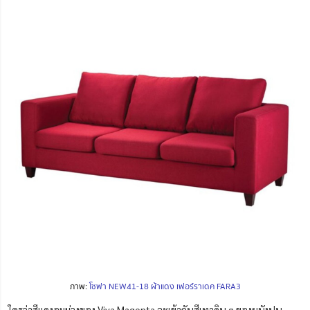
ภาพ:
โซฟา NEW41-18 ผ้าแดง เฟอร์ราเดค FARA3
ใครว่าสีแดงอมม่วงของ Viva Magenta จะเข้ากับสีเทาดิบ ๆ ของผนังปูน