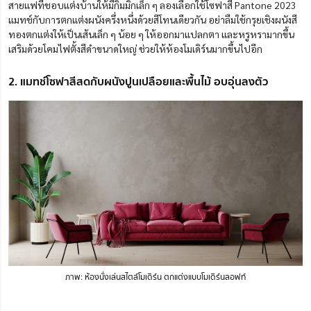
สายแฟที่ชอบแต่งบ้านให้มีกิมมิกเล็ก ๆ ลองเลือกใช้โซฟาสี Pantone 2023
แมทช์กับการตกแต่งผนังครึ่งหนึ่งด้วยสีโทนเดียวกัน อย่าลืมใช้กรุยเชิงผนังสี
ทองตกแต่งให้เป็นเส้นเล็ก ๆ น้อย ๆ ให้ออกมาแปลกตา และหรูหรามากขึ้น
เสริมด้วยโคมไฟตั้งสีดำขนาดใหญ่ ช่วยให้ห้องโมเดิร์นมากขึ้นไปอีก
2. แมทช์โซฟาสีสดกับผนังปูนเปลือยและพื้นไม้ อบอุ่นลงตัว
ภาพ: ห้องนั่งเล่นสไตล์โมเดิร์น ตกแต่งแบบโมเดิร์นลอฟท์