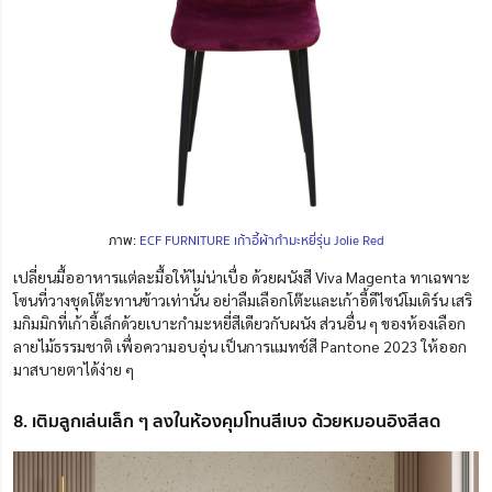
ภาพ:
ECF FURNITURE เก้าอี้ผ้ากำมะหยี่รุ่น Jolie Red
เปลี่ยนมื้ออาหารแต่ละมื้อให้ไม่น่าเบื่อ ด้วยผนังสี Viva Magenta ทาเฉพาะ
โซนที่วางชุดโต๊ะทานข้าวเท่านั้น อย่าลืมเลือกโต๊ะและเก้าอี้ดีไซน์โมเดิร์น เสริ
มกิมมิกที่เก้าอี้เล็กด้วยเบาะกำมะหยี่สีเดียวกับผนัง ส่วนอื่น ๆ ของห้องเลือก
ลายไม้ธรรมชาติ เพื่อความอบอุ่น เป็นการแมทช์สี Pantone 2023 ให้ออก
มาสบายตาได้ง่าย ๆ
8. เติมลูกเล่นเล็ก ๆ ลงในห้องคุมโทนสีเบจ ด้วยหมอนอิงสีสด