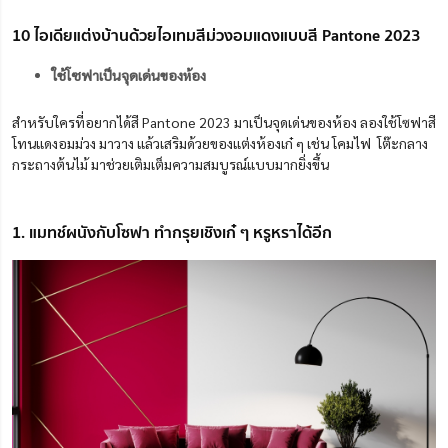
10 ไอเดียแต่งบ้านด้วยไอเทมสีม่วงอมแดงแบบสี Pantone 2023
ใช้โซฟาเป็นจุดเด่นของห้อง
สำหรับใครที่อยากได้สี Pantone 2023 มาเป็นจุดเด่นของห้อง ลองใช้โซฟาสี
โทนแดงอมม่วง มาวาง แล้วเสริมด้วยของแต่งห้องเก๋ ๆ เช่น โคมไฟ โต๊ะกลาง
กระถางต้นไม้ มาช่วยเติมเต็มความสมบูรณ์แบบมากยิ่งขึ้น
1. แมทช์ผนังกับโซฟา ทำกรุยเชิงเก๋ ๆ หรูหราได้อีก