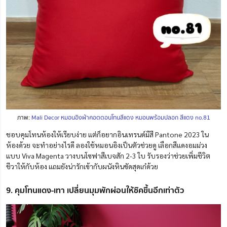
ภาพ:
Mali Decor หมอนอิงผ้าคอตตอนโทนสีแดง หมอนพร้อมปลอก สีแดง no.81
ชอบคุมโทนห้องให้เรียบง่าย แต่ก็อยากอินเทรนด์มีสี Pantone 2023 ใน
ห้องด้วย จะทำอย่างไรดี ลองใช้หมอนอิงเป็นตัวช่วยดู เลือกสีแดงอมม่วง
แบบ Viva Magenta วางบนโซฟาสีเบจสัก 2-3 ใบ รับรองว่าช่วยเพิ่มชีวิต
ชีวาให้กับห้อง แถมยังน่ารักเข้ากับผนังหินขัดสุดเก๋ด้วย
9. คุมโทนแดง-เทา เปลี่ยนมุมพักผ่อนให้ชิคขึ้นอีกเท่าตัว