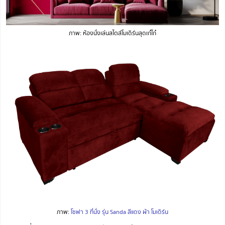
ภาพ: ห้องนั่งเล่นสไตล์โมเดิร์นสุดเก๋ไก๋
ภาพ:
โซฟา 3 ที่นั่ง รุ่น Sanda สีแดง ผ้า โมเดิร์น