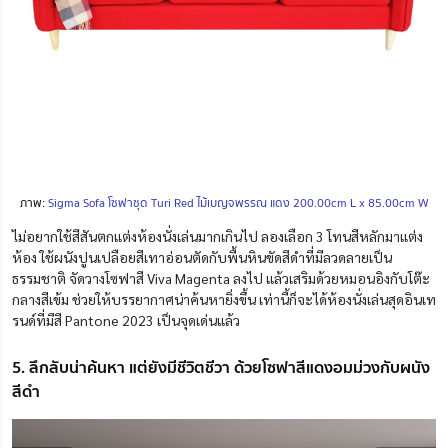
ภาพ:
Sigma Sofa โซฟาชุด Turi Red ไม้เบญจพรรณ แดง 200.00cm L x 85.00cm W
ไม่อยากใช้สีสันตกแต่งห้องนั่งเล่นมากเกินไป ลองเลือก 3 โทนสีหลักมาแต่ง
ห้อง ใช้ผนังปูนเปลือยสีเทาอ่อนตัดกับพื้นหินขัดสีดำที่มีลวดลายเป็น
ธรรมชาติ จัดวางโซฟาสี Viva Magenta ลงไป แล้วเสริมด้วยหมอนอิงกับโต๊ะ
กลางสีเข้ม ช่วยให้บรรยากาศน่าค้นหายิ่งขึ้น เท่านี้ก็จะได้ห้องนั่งเล่นสุดอินเท
รนด์ที่มีสี Pantone 2023 เป็นจุดเด่นแล้ว
5. ลึกลับน่าค้นหา แต่ยังมีชีวิตชีวา ด้วยโซฟาสีแดงอมม่วงกับผนัง
สีดำ