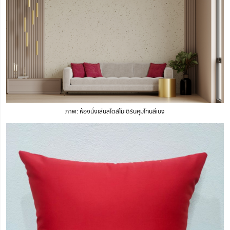
ภาพ: ห้องนั่งเล่นสไตล์โมเดิร์นคุมโทนสีเบจ