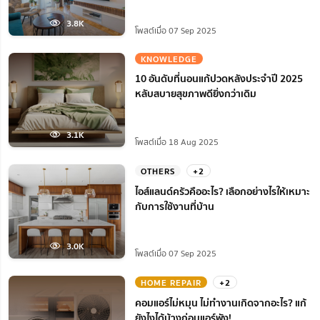
3.8K
โพสต์เมื่อ 07 Sep 2025
KNOWLEDGE
10 อันดับที่นอนแก้ปวดหลังประจำปี 2025
หลับสบายสุขภาพดียิ่งกว่าเดิม
3.1K
โพสต์เมื่อ 18 Aug 2025
OTHERS
+2
ไอส์แลนด์ครัวคืออะไร? เลือกอย่างไรให้เหมาะ
กับการใช้งานที่บ้าน
3.0K
โพสต์เมื่อ 07 Sep 2025
HOME REPAIR
+2
คอมแอร์ไม่หมุน ไม่ทํางานเกิดจากอะไร? แก้
ยังไงได้บ้างก่อนแอร์พัง!