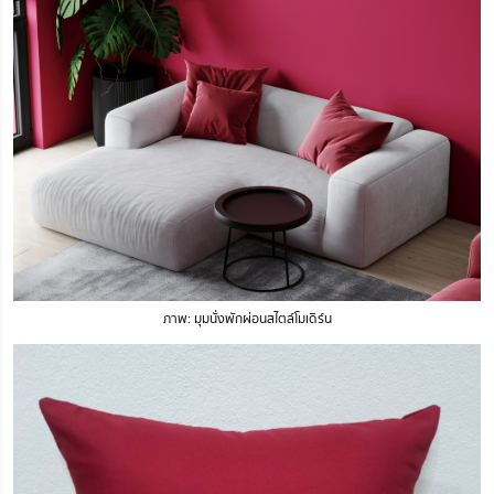
ภาพ: มุมนั่งพักผ่อนสไตล์โมเดิร์น