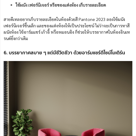
ใช้ผนัง เฟอร์นิเจอร์ หรือของแต่งห้อง เก็บรายละเอียด
สายดีเทลอยากเก็บรายละเอียดในห้องด้วยสี Pantone 2023 ลองใช้ผนัง
เฟอร์นิเจอร์ชิ้นเล็ก และของแต่งห้องให้เป็นประโยชน์ ไม่ว่าจะเป็นการทาสี
ผนังห้อง ใช้อาร์มแชร์ เก้าอี้ หรือหมอนอิง ก็ช่วยให้บรรยากาศในห้องอินเท
รนด์ยิ่งกว่าเดิม
6. บรรยากาศสบาย ๆ แต่มีชีวิตชีวา ด้วยอาร์มแชร์ดีไซน์โมเดิร์น