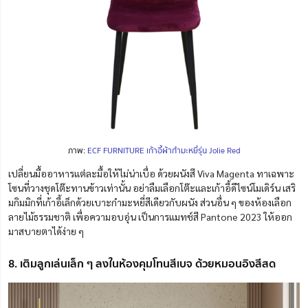
ภาพ:
ECF FURNITURE เก้าอี้ผ้ากำมะหยี่รุ่น Jolie Red
เปลี่ยนมื้ออาหารแต่ละมื้อให้ไม่น่าเบื่อ ด้วยผนังสี Viva Magenta ทาเฉพาะ
โซนที่วางชุดโต๊ะทานข้าวเท่านั้น อย่าลืมเลือกโต๊ะและเก้าอี้ดีไซน์โมเดิร์น เสริ
มกิมมิกที่เก้าอี้เล็กด้วยเบาะกำมะหยี่สีเดียวกับผนัง ส่วนอื่น ๆ ของห้องเลือก
ลายไม้ธรรมชาติ เพื่อความอบอุ่น เป็นการแมทช์สี Pantone 2023 ให้ออก
มาสบายตาได้ง่าย ๆ
8. เติมลูกเล่นเล็ก ๆ ลงในห้องคุมโทนสีเบจ ด้วยหมอนอิงสีสด