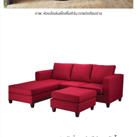
ภาพ: ห้องนั่งเล่นสไตล์โมเดิร์น ตกแต่งเรียบง่าย