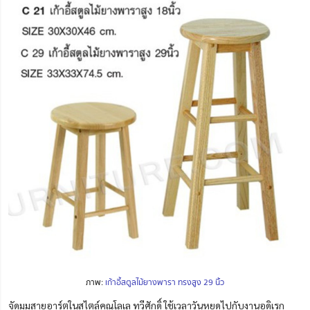
ภาพ:
เก้าอี้สตูลไม้ยางพารา ทรงสูง 29 นิ้ว
จัดมุมสายอาร์ตในสไตล์คุณโลเล ทวีศักดิ์ ใช้เวลาวันหยุดไปกับงานอดิเรก