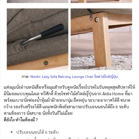
ภาพ:
Nordic Lazy Sofa Balcony Lounge Chair โซฟาสไตล์ญี่ปุ่น
แต่งมุมนั่งอ่านหนังสือหรือมุมสำหรับดูหนังเรื่องโปรดในวันหยุดสุดสัปดาห์ให้
มินิมอลแบบคุณโลเล ทวีศักดิ์ ด้วยโซฟาไม้สไตล์ญี่ปุ่นจาก Aidia Home ที่มา
พร้อมเบาะนั่งฟองน้ำหุ้มผ้าฝ้ายหนานุ่ม ยืดหยุ่น ระบายอากาศได้ดี ขนาด
กว้าง รองรับสรีระได้ดี แถมพนักพิงยังสามารถปรับเอนนอนได้ถึง 6 ระดับ
ตามต้องการ นั่งสบาย นั่งทั้งวันก็ไม่เมื่อย
ดียังไง ทำไมต้องมี ?
ปรับเอนนอนได้ 6 ระดับ