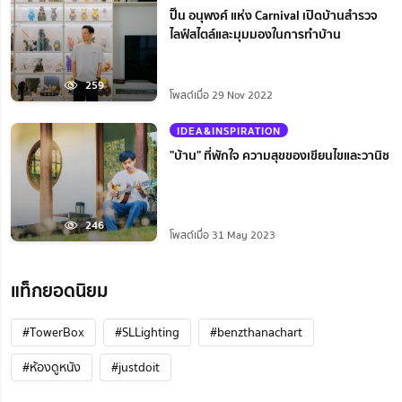
ปิ๊น อนุพงศ์ แห่ง Carnival เปิดบ้านสำรวจ
ไลฟ์สไตล์และมุมมองในการทำบ้าน
259
โพสต์เมื่อ 29 Nov 2022
IDEA&INSPIRATION
"บ้าน" ที่พักใจ ความสุขของเขียนไขและวานิช
246
โพสต์เมื่อ 31 May 2023
แท็กยอดนิยม
#TowerBox
#SLLighting
#benzthanachart
#ห้องดูหนัง
#justdoit