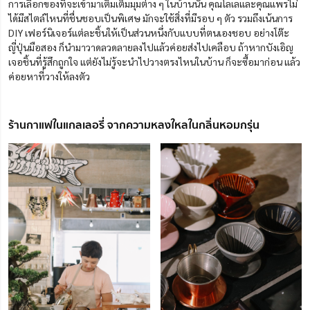
การเลือกของที่จะเข้ามาเติมเต็มมุมต่าง ๆ ในบ้านนั้น คุณโลเลและคุณแพรไม่
ได้มีสไตล์ไหนที่ชื่นชอบเป็นพิเศษ มักจะใช้สิ่งที่มีรอบ ๆ ตัว รวมถึงเน้นการ
DIY เฟอร์นิเจอร์แต่ละชิ้นให้เป็นส่วนหนึ่งกับแบบที่ตนเองชอบ อย่างโต๊ะ
ญี่ปุ่นมือสอง ก็นำมาวาดลวดลายลงไปแล้วค่อยส่งไปเคลือบ ถ้าหากบังเอิญ
เจอชิ้นที่รู้สึกถูกใจ แต่ยังไม่รู้จะนำไปวางตรงไหนในบ้าน ก็จะซื้อมาก่อน แล้ว
ค่อยหาที่วางให้ลงตัว
ร้านกาแฟในแกลเลอรี่ จากความหลงใหลในกลิ่นหอมกรุ่น