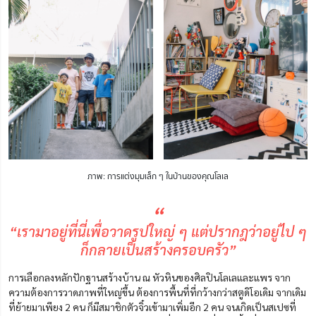
ภาพ: การแต่งมุมเล็ก ๆ ในบ้านของคุณโลเล
“
“เรามาอยู่ที่นี่เพื่อวาดรูปใหญ่ ๆ แต่ปรากฎว่าอยู่ไป ๆ
ก็กลายเป็นสร้างครอบครัว”
การเลือกลงหลักปักฐานสร้างบ้าน ณ หัวหินของศิลปินโลเลและแพร จาก
ความต้องการวาดภาพที่ใหญ่ขึ้น ต้องการพื้นที่ที่กว้างกว่าสตูดิโอเดิม จากเดิม
ที่ย้ายมาเพียง 2 คน ก็มีสมาชิกตัวจิ๋วเข้ามาเพิ่มอีก 2 คน จนเกิดเป็นสเปซที่