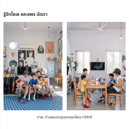
รู้จักโลเล และแพร นัดดา
ภาพ: บ้านแสนอบอุ่นของคุณโลเล ทวีศักดิ์