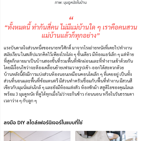
ภาพ: มุมดูหนังในบ้าน
“
“ทั้งหมดนี้ ทำกันสี่คน ไม่มีแม่บ้านใด ๆ เราคือคนสวน
แม่บ้านแล้วก็ทุกอย่าง”
แรงบันดาลใจส่วนหนึ่งของนายทวีศักดิ์ มาจากโรงถ่ายหนังที่เคยไปทำงาน
สมัยเรียน ในสเต็ปแรกคิดไว้เพียงโรงโล่ง ๆ ชั้นเดียว มีห้องแอร์เล็ก ๆ แต่ท้าย
ที่สุดก็กลายมาเป็นบ้านสองชั้นที่รวมพื้นที่พักผ่อนและที่ทำงานเข้าด้วยกัน
โดยมีเงื่อนไขว่าจะต้องเคลื่อนย้ายเฟรมวาดรูปเข้า-ออกได้สะดวกด้วย
บ้านหลังนี้ยังมีการแบ่งส่วนห้องนอนเหมือนคอนโดเล็ก ๆ ที่เคยอยู่ เป็นทั้ง
ส่วนที่นอนและพื้นที่ซ้อมดนตรี มีส่วนทำครัวเชื่อมกับพื้นที่ทำงาน มีสวนสี
เขียวกับมุมนั่งเล่นใกล้ ๆ และยังมีห้องแต่งตัว ห้องซักผ้า สตูดิโอของคุณโลเล
พร้อม 3 มุมดูหนัง ที่ดูได้ทุกเมื่อไม่ว่าจะกินข้าว ก่อนนอน หรือในวันธรรมดา
เวลาว่าง ๆ กับลูก ๆ
ลงมือ DIY สไตล์เฟอร์นิเจอร์ในแบบที่ใช่