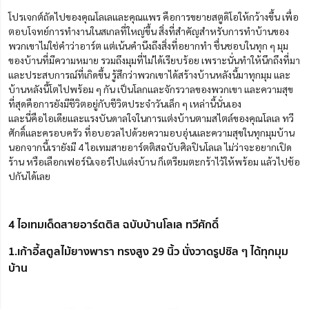
โปรเจกต์ถัดไปของคุณโลเลและคุณแพร คือการขยายสตูดิโอให้กว้างขึ้น เพื่อ
ตอบโจทย์การทำงานในสเกลที่ใหญ่ขึ้น สิ่งที่สำคัญสำหรับการทำบ้านของ
พวกเขาไม่ใช่คำว่าอาร์ต แต่เน้นคำนึงถึงสิ่งที่อยากทำ ชื่นชอบในทุก ๆ มุม
ของบ้านที่มีความหมาย รวมถึงมุมที่ไม่ได้เรียบร้อย เพราะนั่นทำให้นึกถึงที่มา
และประสบการณ์ที่เกิดขึ้น รู้สึกว่าพวกเขาได้สร้างบ้านหลังนี้มาทุกมุม และ
บ้านหลังนี้โตไปพร้อม ๆ กัน เป็นโลกและจักรวาลของพวกเขา และความสุข
ที่สุดคือการยังมีชีวิตอยู่กับชีวิตประจำวันเล็ก ๆ เหล่านี้นั่นเอง
และนี่คือไอเดียและแรงบันดาลใจในการแต่งบ้านตามสไตล์ของคุณโลเล ทวี
ศักดิ์และครอบครัว ที่อบอวลไปด้วยความอบอุ่นและความสุขในทุกมุมบ้าน
นอกจากนี้เรายังมี 4 ไอเทมสายอาร์ตติสฉบับศิลปินโลเล ไม่ว่าจะอยากเปิด
ร้าน หรือเลือกเฟอร์นิเจอร์ไปแต่งบ้าน ก็เตรียมตะกร้าไว้ให้พร้อม แล้วไปช้อ
ปกันได้เลย
4 ไอเทมเด็ดสายอาร์ตติส ฉบับบ้านโลเล ทวีศักดิ์
1.เก้าอี้สตูลไม้ยางพารา ทรงสูง 29 นิ้ว นั่งวาดรูปชิล ๆ ได้ทุกมุม
บ้าน