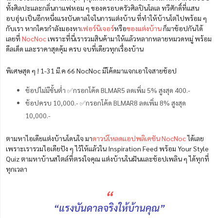
ทั้งศิลปะและกลิ่นกาแฟหอม ๆ ของครอบครัวศิลปินโลเล ทวีศักดิ์ที่แสน
อบอุ่น เป็นอีกหนึ่งแรงบันดาลใจในการแต่งบ้าน ที่ทำให้บ้านโตไปพร้อม ๆ
กับเรา หากใครกำลังมองหา
เฟอร์นิเจอร์
หรือ
ของแต่งบ้าน
ก็มาช้อปกันได้
เลยที่
NocNoc
เพราะที่นี่เรารวมสินค้ามาให้แล้วหลากหลายหมวดหมู่ พร้อม
ดีลเด็ด และราคาสุดคุ้ม ครบ จบที่เดียวทุกเรื่องบ้าน
พิเศษสุด ๆ ! 1-31 มี.ค 66 NocNoc มีโค้ดมาแจกเอาใจสายช้อป
ช้อปไม่มีขั้นต่ำ ✅กรอกโค้ด BLMAR5 ลดเพิ่ม 5% สูงสุด 400.-
ช้อปครบ 10,000.- ✅กรอกโค้ด BLMAR8 ลดเพิ่ม 8% สูงสุด
10,000.-
ตามหาไอเดียแต่งบ้านโดนใจ มา
ดาวน์โหลดแอปพลิเคชัน NocNoc
ได้เลย
เพราะเรารวมไอเดียปัง ๆ ไว้ให้แล้วใน Inspiration Feed พร้อม Your Style
Quiz ตามหาบ้านสไตล์ที่ตรงใจคุณ แต่งบ้านในฝันและช้อปเพลิน ๆ ได้ทุกที่
ทุกเวลา
“
“แรงบันดาลจริงให้บ้านคุณ”