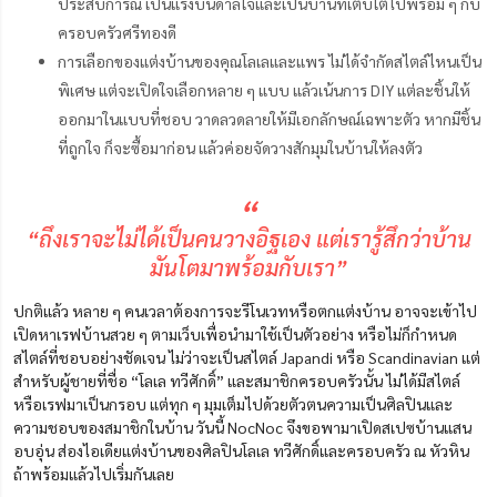
ประสบการณ์ เป็นแรงบันดาลใจและเป็นบ้านที่เติบโตไปพร้อม ๆ กับ
ครอบครัวศรีทองดี
การเลือกของแต่งบ้านของคุณโลเลและแพร ไม่ได้จำกัดสไตล์ไหนเป็น
พิเศษ แต่จะเปิดใจเลือกหลาย ๆ แบบ แล้วเน้นการ DIY แต่ละชิ้นให้
ออกมาในแบบที่ชอบ วาดลวดลายให้มีเอกลักษณ์เฉพาะตัว หากมีชิ้น
ที่ถูกใจ ก็จะซื้อมาก่อน แล้วค่อยจัดวางสักมุมในบ้านให้ลงตัว
“
“ถึงเราจะไม่ได้เป็นคนวางอิฐเอง แต่เรารู้สึกว่าบ้าน
มันโตมาพร้อมกับเรา”
ปกติแล้ว หลาย ๆ คนเวลาต้องการจะรีโนเวทหรือตกแต่งบ้าน อาจจะเข้าไป
เปิดหาเรฟบ้านสวย ๆ ตามเว็บเพื่อนำมาใช้เป็นตัวอย่าง หรือไม่ก็กำหนด
สไตล์ที่ชอบอย่างชัดเจน ไม่ว่าจะเป็นสไตล์ Japandi หรือ Scandinavian แต่
สำหรับผู้ชายที่ชื่อ “โลเล ทวีศักดิ์” และสมาชิกครอบครัวนั้น ไม่ได้มีสไตล์
หรือเรฟมาเป็นกรอบ แต่ทุก ๆ มุมเต็มไปด้วยตัวตนความเป็นศิลปินและ
ความชอบของสมาชิกในบ้าน วันนี้ NocNoc จึงขอพามาเปิดสเปซบ้านแสน
อบอุ่น ส่องไอเดียแต่งบ้านของศิลปินโลเล ทวีศักดิ์และครอบครัว ณ หัวหิน
ถ้าพร้อมแล้วไปเริ่มกันเลย