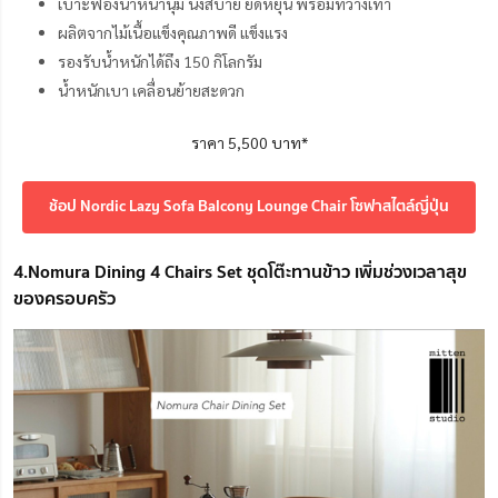
เบาะฟองน้ำหนานุ่ม นั่งสบาย ยืดหยุ่น พร้อมที่วางเท้า
ผลิตจากไม้เนื้อแข็งคุณภาพดี แข็งแรง
รองรับน้ำหนักได้ถึง 150 กิโลกรัม
น้ำหนักเบา เคลื่อนย้ายสะดวก
ราคา 5,500 บาท*
ช้อป Nordic Lazy Sofa Balcony Lounge Chair โซฟาสไตล์ญี่ปุ่น
4.Nomura Dining 4 Chairs Set ชุดโต๊ะทานข้าว เพิ่มช่วงเวลาสุข
ของครอบครัว