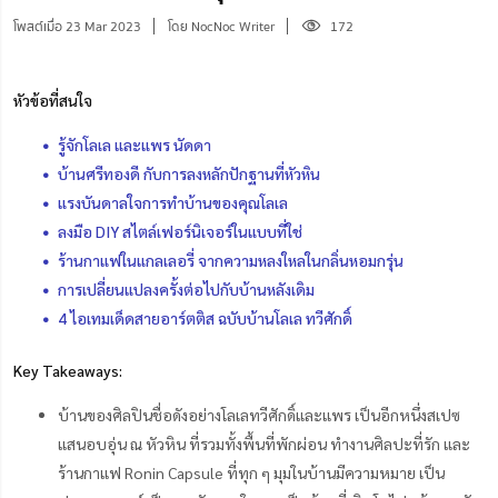
โพสต์เมื่อ 23 Mar 2023
โดย NocNoc Writer
172
หัวข้อที่สนใจ
รู้จักโลเล และแพร นัดดา
บ้านศรีทองดี กับการลงหลักปักฐานที่หัวหิน
แรงบันดาลใจการทำบ้านของคุณโลเล
ลงมือ DIY สไตล์เฟอร์นิเจอร์ในแบบที่ใช่
ร้านกาแฟในแกลเลอรี่ จากความหลงใหลในกลิ่นหอมกรุ่น
การเปลี่ยนแปลงครั้งต่อไปกับบ้านหลังเดิม
4 ไอเทมเด็ดสายอาร์ตติส ฉบับบ้านโลเล ทวีศักดิ์
Key Takeaways:
บ้านของศิลปินชื่อดังอย่างโลเลทวีศักดิ์และแพร เป็นอีกหนึ่งสเปซ
แสนอบอุ่น ณ หัวหิน ที่รวมทั้งพื้นที่พักผ่อน ทำงานศิลปะที่รัก และ
ร้านกาแฟ Ronin Capsule ที่ทุก ๆ มุมในบ้านมีความหมาย เป็น