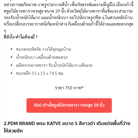
อย่างการสเก็ตภาพ วาดรูประบายสีน้ำ เพื่อรังสรรค์ผลงานที่ภูมิใจ เลือกเก้าอี้
สตูลไม้ยางพาราทรงสูง ขนาด 29 นิ้ว ด้วยวัสดุไม้ยางพาราที่แข็งแรง สามารถ
รองรับน้ำหนักได้มาก แถมน้ำหนักเบา จะไปนั่งวาดรูปชิล ๆ ในสวนหลังบ้าน
หรือเปลี่ยนบรรยากาศนั่งริมหน้าต่าง ก็เคลื่อนย้ายเก้าอี้ได้ง่ายและสะดวกสุด
ๆ
ดียังไง ทำไมต้องมี ?
ขนาดกะทัดรัด วางได้ทุกมุมบ้าน
น้ำหนักเบา เคลื่อนย้ายสะดวก
ผลิตจากยางพารา รับน้ำหนักได้มาก แข็งแรง
ขนาดลึก 33 x 33 x 74.5 ซม.
ราคา 750 บาท*
ช้อป เก้าอี้สตูลไม้ยางพารา ทรงสูง 29 นิ้ว
2.PDM BRAND พรม KATVE ขนาด S สีขาวดำ เติมแต่งพื้นที่ว่าง
ให้สวยชิค