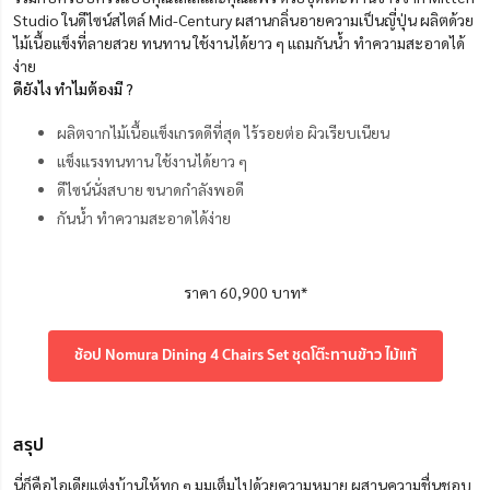
Studio ในดีไซน์สไตล์ Mid-Century ผสานกลิ่นอายความเป็นญี่ปุ่น ผลิตด้วย
ไม้เนื้อแข็งที่ลายสวย ทนทาน ใช้งานได้ยาว ๆ แถมกันน้ำ ทำความสะอาดได้
ง่าย
ดียังไง ทำไมต้องมี ?
ผลิตจากไม้เนื้อแข็งเกรดดีที่สุด ไร้รอยต่อ ผิวเรียบเนียน
แข็งแรงทนทาน ใช้งานได้ยาว ๆ
ดีไซน์นั่งสบาย ขนาดกำลังพอดี
กันน้ำ ทำความสะอาดได้ง่าย
ราคา 60,900 บาท*
ช้อป Nomura Dining 4 Chairs Set ชุดโต๊ะทานข้าว ไม้แท้
สรุป
นี่ก็คือไอเดียแต่งบ้านให้ทุก ๆ มุมเต็มไปด้วยความหมาย ผสานความชื่นชอบ