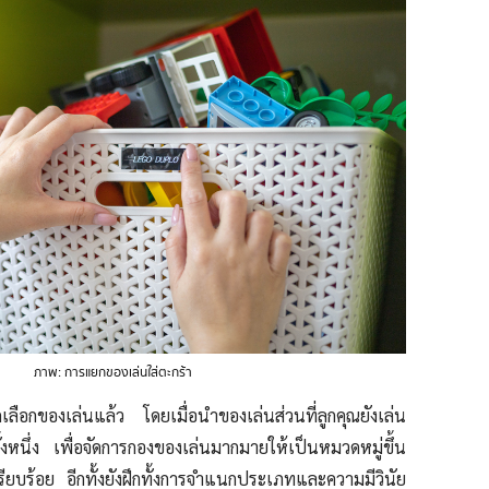
ภาพ: การแยกของเล่นใส่ตะกร้า
ดเลือกของเล่นแล้ว โดยเมื่อนำของเล่นส่วนที่ลูกคุณยังเล่น
งหนึ่ง เพื่อจัดการกองของเล่นมากมายให้เป็นหมวดหมู่ขึ้น
เรียบร้อย อีกทั้งยังฝึกทั้งการจำแนกประเภทและความมีวินัย