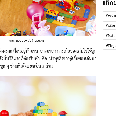
แท็ก
#หญ้าเ
#บริษัท
#Natt
ภาพ: กองของเล่นจำนวนมาก
#Eleg
ังคงรกเกลื่อนอยู่ทั่วบ้าน อาจมาจากการเก็บของเล่นไว้ให้ลูก
นั้นวิธีแรกที่ต้องรีบทำ คือ นำทุกสิ่งจากตู้เก็บของเล่นมา
ลูก ๆ ช่วยกันคัดแยกเป็น 3 ส่วน