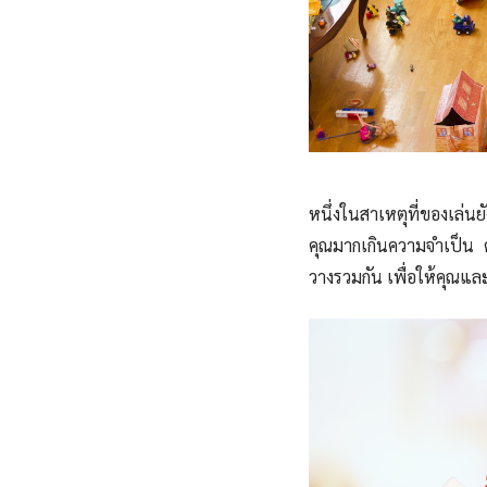
หนึ่งในสาเหตุที่ของเล่นย
คุณมากเกินความจำเป็น ดัง
วางรวมกัน เพื่อให้คุณและ