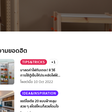
วามยอดฮิต
TIPS&TRICKS
+1
มาลดค่าไฟกันเถอะ! 8 วิธี
การใช้ตู้เย็นให้ประหยัดไฟฟ้า
5.5K
กว่าเดิม
โพสต์เมื่อ 10 Oct 2022
IDEA&INSPIRATION
แชร์ไอเดีย 20 แบบฝ้าหลุม
สวย ๆ สไตล์ไหนก็สวยโดนใจ
3.7K