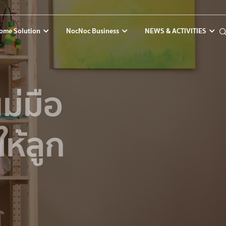
ome Solution
NocNoc Business
NEWS & ACTIVITIES
ม่มือ
ห้ลูก