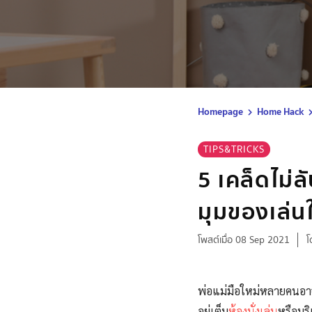
Homepage
Home Hack
TIPS&TRICKS
5 เคล็ดไม่ล
มุมของเล่นใ
โพสต์เมื่อ 08 Sep 2021
โ
พ่อแม่มือใหม่หลายคนอา
อยู่เต็ม
ห้องนั่งเล่น
หรือบร