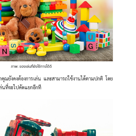
ภาพ: ของเล่นที่ยังใช้การได้ดี
ลูกคุณยังคงต้องการเล่น และสามารถใช้งานได้ตามปกติ โดย
ล่นที่จะไปคัดแยกอีกที