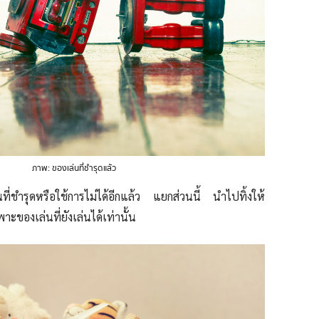
ภาพ: ของเล่นที่ชำรุดแล้ว
ี่ชำรุดหรือใช้การไม่ได้อีกแล้ว แยกส่วนนี้ นำไปทิ้งให้
พาะของเล่นที่ยังเล่นได้เท่านั้น