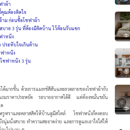
ฟาผ้า
่คุณต้องติดใจ
งข้าม ก่อนซื้อโซฟาผ้า
สบาย 3 รุ่น ที่ต้องมีติดบ้าน ไว้ต้อนรับแขก
ซฟาหนัง
 ประทับใจเกินต้าน
โซฟาหนัง
ยโซฟาหนัง 3 รุ่น
นได้มากขึ้น ด้วยการแมทช์สีสันและลวดลายของโซฟาผ้ากับ
ถมราคาประหยัด ระบายอากาศได้ดี แต่ต้องหมั่นขยัน
ิด
หรูหราและคลาสสิคให้บ้านดูมีสไตล์ โซฟาหนังก็คงตอบ
มยังนุ่มนั่งสบาย ทำความสะอาดง่าย และการดูแลเอาใจใส่ให้
่บ้านไปนาน ๆ