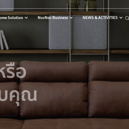
ome Solution
NocNoc Business
NEWS & ACTIVITIES
หรือ
ับคุณ