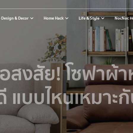
 Design & Decor
Home Hack
Life & Style
NocNoc H
้อสงสัย! โซฟาผ้า
ดี แบบไหนเหมาะก