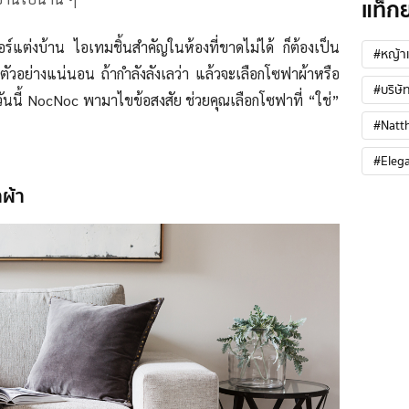
แท็ก
ร์แต่งบ้าน ไอเทมชิ้นสำคัญในห้องที่ขาดไม่ได้ ก็ต้องเป็น
#หญ้าเ
กตัวอย่างแน่นอน ถ้ากำลังลังเลว่า แล้วจะเลือกโซฟาผ้าหรือ
#บริษัท
วันนี้ NocNoc พามาไขข้อสงสัย ช่วยคุณเลือกโซฟาที่ “ใช่”
#Natt
#Eleg
ผ้า