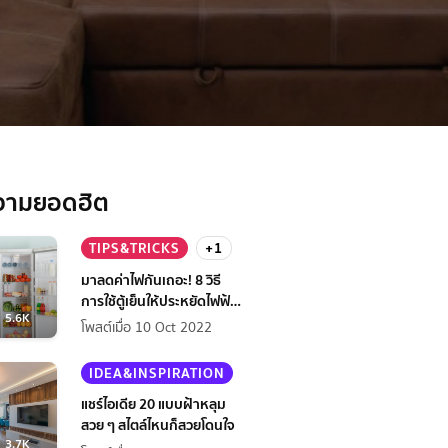
วามยอดฮิต
TIPS&TRICKS
+1
มาลดค่าไฟกันเถอะ! 8 วิธี
การใช้ตู้เย็นให้ประหยัดไฟฟ้า
5.6K
กว่าเดิม
โพสต์เมื่อ 10 Oct 2022
IDEA&INSPIRATION
แชร์ไอเดีย 20 แบบฝ้าหลุม
สวย ๆ สไตล์ไหนก็สวยโดนใจ
3.7K