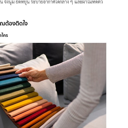
กัน จึงนุ่ม ยืดหยุ่น ระบายอากาศได้กลาง ๆ และผ้าไม่หดตัว
คุณต้องติดใจ
้ำใคร