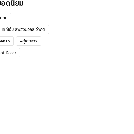
ยอดนิยม
ทียม
 เคทีเอ็ม ลิฟวิ่งมอลล์ จำกัด
hanan
#ตู้เอกสาร
ant Decor