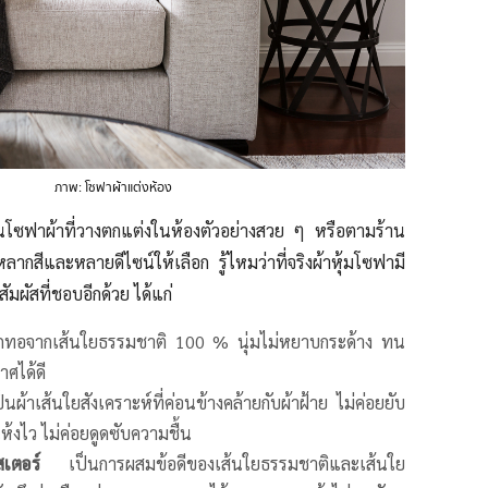
ภาพ: โซฟาผ้าแต่งห้อง
ซฟาผ้าที่วางตกแต่งในห้องตัวอย่างสวย ๆ หรือตามร้าน
หลากสีและหลายดีไซน์ให้เลือก รู้ไหมว่าที่จริงผ้าหุ้มโซฟามี
มผัสที่ชอบอีกด้วย ได้แก่
ถักทอจากเส้นใยธรรมชาติ 100 % นุ่มไม่หยาบกระด้าง ทน
ศได้ดี
นผ้าเส้นใยสังเคราะห์ที่ค่อนข้างคล้ายกับผ้าฝ้าย ไม่ค่อยยับ
ห้งไว ไม่ค่อยดูดซับความชื้น
สเตอร์
เป็นการผสมข้อดีของเส้นใยธรรมชาติและเส้นใย