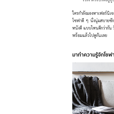
ใครกำลังมองหาเฟอร์นิเจอ
โซฟาดี ๆ นั่งนุ่มสบายซั
หนังดี แบบไหนดีกว่ากัน 
พร้อมแล้วไปดูกันเลย
มาทำความรู้จักโซฟา