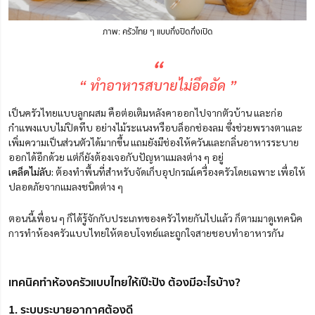
ภาพ: ครัวไทย ๆ แบบกึ่งปิดกึ่งเปิด
“
“ ทำอาหารสบายไม่อึดอัด ”
เป็นครัวไทยแบบลูกผสม คือต่อเติมหลังคาออกไปจากตัวบ้าน และก่อ
กำแพงแบบไม่ปิดทึบ อย่างไม้ระแนงหรือบล็อกช่องลม ซึ่งช่วยพรางตาและ
เพิ่มความเป็นส่วนตัวได้มากขึ้น แถมยังมีช่องให้ควันและกลิ่นอาหารระบาย
ออกได้อีกด้วย แต่ก็ยังต้องเจอกับปัญหาแมลงต่าง ๆ อยู่
เคล็ดไม่ลับ:
ต้องทำพื้นที่สำหรับจัดเก็บอุปกรณ์เครื่องครัวโดยเฉพาะ เพื่อให้
ปลอดภัยจากแมลงชนิดต่าง ๆ
ตอนนี้เพื่อน ๆ ก็ได้รู้จักกับประเภทของครัวไทยกันไปแล้ว ก็ตามมาดูเทคนิค
การทำห้องครัวแบบไทยให้ตอบโจทย์และถูกใจสายชอบทำอาหารกัน
เทคนิคทำห้องครัวแบบไทยให้เป๊ะปัง ต้องมีอะไรบ้าง?
1. ระบบระบายอากาศต้องดี