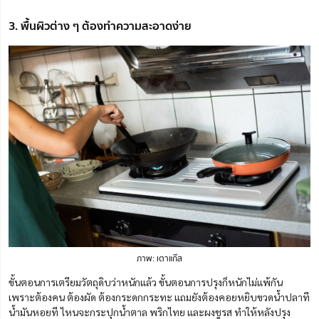
3. พื้นผิวต่าง ๆ ต้องทำความสะอาดง่าย
ภาพ: เตาแก๊ส
ขั้นตอนการเตรียมวัตถุดิบว่าหนักแล้ว ขั้นตอนการปรุงก็หนักไม่แพ้กัน
เพราะต้องคน ต้องผัด ต้องกระดกกระทะ แถมยังต้องคอยหยิบขวดน้ำปลาที
น้ำมันหอยที ไหนจะกระปุกน้ำตาล พริกไทย และผงชูรส ทำให้หลังปรุง