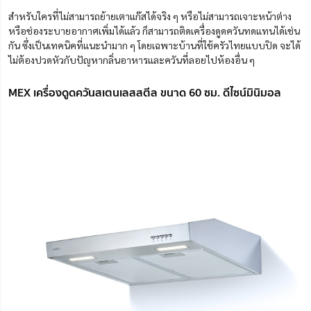
สำหรับใครที่ไม่สามารถย้ายเตาแก๊สได้จริง ๆ หรือไม่สามารถเจาะหน้าต่าง
หรือช่องระบายอากาศเพิ่มได้แล้ว ก็สามารถติดเครื่องดูดควันทดแทนได้เช่น
กัน ซึ่งเป็นเทคนิคที่แนะนำมาก ๆ โดยเฉพาะบ้านที่ใช้ครัวไทยแบบปิด จะได้
ไม่ต้องปวดหัวกับปัญหากลิ่นอาหารและควันที่ลอยไปห้องอื่น ๆ
MEX เครื่องดูดควันสเตนเลสสตีล ขนาด 60 ซม. ดีไซน์มินิมอล