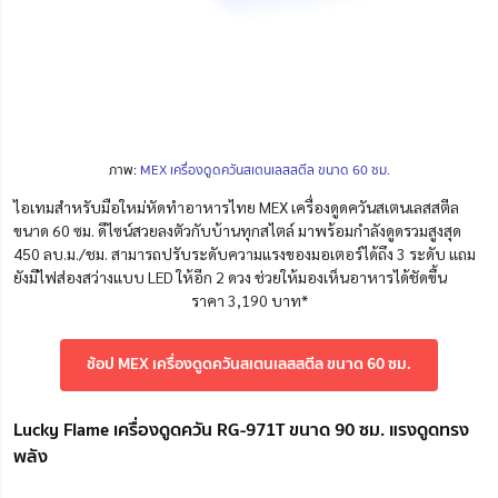
ภาพ:
MEX เครื่องดูดควันสเตนเลสสตีล ขนาด 60 ซม.
ไอเทมสำหรับมือใหม่หัดทำอาหารไทย MEX เครื่องดูดควันสเตนเลสสตีล
ขนาด 60 ซม. ดีไซน์สวยลงตัวกับบ้านทุกสไตล์ มาพร้อมกำลังดูดรวมสูงสุด
450 ลบ.ม./ชม. สามารถปรับระดับความแรงของมอเตอร์ได้ถึง 3 ระดับ แถม
ยังมีไฟส่องสว่างแบบ LED ให้อีก 2 ดวง ช่วยให้มองเห็นอาหารได้ชัดขึ้น
ราคา 3,190 บาท*
ช้อป MEX เครื่องดูดควันสเตนเลสสตีล ขนาด 60 ซม.
Lucky Flame เครื่องดูดควัน RG-971T ขนาด 90 ซม. แรงดูดทรง
พลัง