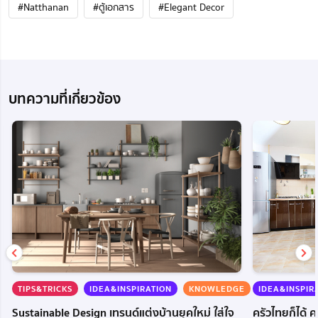
#Natthanan
#ตู้เอกสาร
#Elegant Decor
บทความที่เกี่ยวข้อง
TIPS&TRICKS
IDEA&INSPIRATION
KNOWLEDGE
IDEA&INSPIR
Sustainable Design เทรนด์แต่งบ้านยุคใหม่ ใส่ใจ
ครัวไทยก็ได้ 