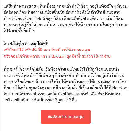
แค่ยืนทำอาหารเฉย ๆ ก็เหนื่อยมาพอแล้ว ถ้ายังต้องมาอยู่ในห้องมืด ๆ ที่ชวน
อึดอัดอีก ก็จะเพิ่มความเหนื่อยขึ้นเป็นอีกเท่าตัว ดังนั้นถ้าบ้านไหนอยาก
ทำครัวไทยให้เพอร์เฟกต์ที่สุด ก็ต้องเลือกแต่งด้วยโทนสีสว่าง ๆ เพื่อให้คน
ทำอาหารไม่รู้สึกอึดอัดจนเกินไป แถมยังช่วยให้ห้องครัวแบบไทยดูกว้างและ
โปร่งมากขึ้นอีกด้วย
ใครยังไม่จุใจ อ่านต่อได้ที่นี่!
ครัวไทยก็ได้ ครัวฝรั่งก็ดี ตอบโจทย์การใช้งานของคุณ
ครัวคอนโดห้ามพลาด! เตา Induction สุดปัง ทั้งสะดวก ใช้งานง่าย
ทั้งหมดนี้ คือ เคล็ดไม่ลับ! จัดห้องครัวแบบไทยยังไง ให้ถูกใจคนชอบทำ
อาหาร ซึ่งน่าจะช่วยให้เพื่อน ๆ ที่กำลังอยากทำห้องครัวใหม่ รู้แล้วว่าถ้าจะ
ทำครัวสไตล์ไทย ๆ ต้องทำยังไงบ้างให้ตอบโจทย์การใช้งาน และสำหรับใคร
ที่อยากได้เครื่องดูดควันคุณภาพดี ราคาโดนใจ ก็เข้ามาเลือกซื้อได้ที่ NocNoc
ช้อปง่ายได้ทุกเวลาในราคาสุดคุ้ม ด้วยโค้ดส่วนลดที่จัดเต็ม ช่วยให้ทุกคน
เพลิดเพลินกับการช้อปในราคาที่ถูกกว่าที่อื่น
ช้อปสินค้าราคาสุดคุ้ม