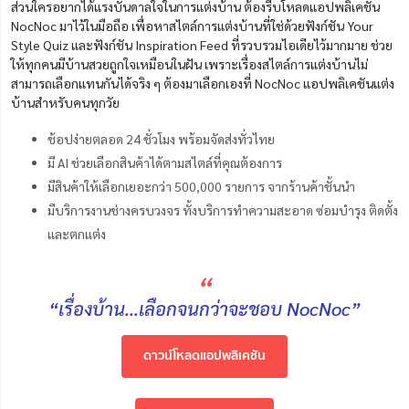
ส่วนใครอยากได้แรงบันดาลใจในการแต่งบ้าน ต้องรีบโหลดแอปพลิเคชัน
NocNoc มาไว้ในมือถือ เพื่อหาสไตล์การแต่งบ้านที่ใช่ด้วยฟังก์ชัน Your
Style Quiz และฟังก์ชัน Inspiration Feed ที่รวบรวมไอเดียไว้มากมาย ช่วย
ให้ทุกคนมีบ้านสวยถูกใจเหมือนในฝัน เพราะเรื่องสไตล์การแต่งบ้านไม่
สามารถเลือกแทนกันได้จริง ๆ ต้องมาเลือกเองที่ NocNoc แอปพลิเคชันแต่ง
บ้านสำหรับคนทุกวัย
ช้อปง่ายตลอด 24 ชั่วโมง พร้อมจัดส่งทั่วไทย
มี AI ช่วยเลือกสินค้าได้ตามสไตล์ที่คุณต้องการ
มีสินค้าให้เลือกเยอะกว่า 500,000 รายการ จากร้านค้าชั้นนํา
มีบริการงานช่างครบวงจร ทั้งบริการทำความสะอาด ซ่อมบำรุง ติดตั้ง
และตกแต่ง
“
“เรื่องบ้าน…เลือกจนกว่าจะชอบ NocNoc”
ดาวน์โหลดแอปพลิเคชัน