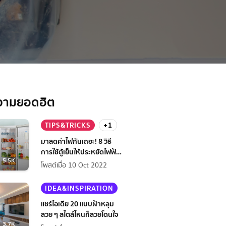
งได้มืออาชีพ
วามยอดฮิต
TIPS&TRICKS
+1
มาลดค่าไฟกันเถอะ! 8 วิธี
การใช้ตู้เย็นให้ประหยัดไฟฟ้า
5.5K
กว่าเดิม
โพสต์เมื่อ 10 Oct 2022
IDEA&INSPIRATION
แชร์ไอเดีย 20 แบบฝ้าหลุม
สวย ๆ สไตล์ไหนก็สวยโดนใจ
3.7K