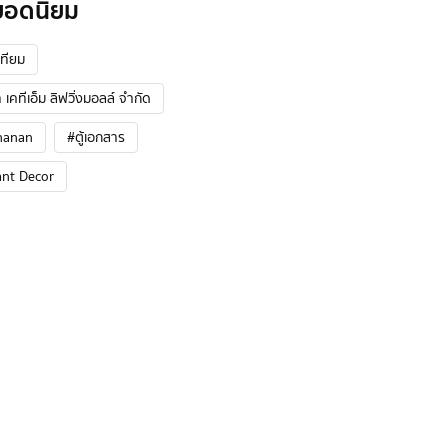
ยอดนิยม
ทียม
 เคทีเอ็ม ลิฟวิ่งมอลล์ จำกัด
hanan
#ตู้เอกสาร
ant Decor