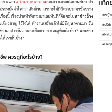
แท็ก
ลาล้างแอร์
เตรียมรับหน้าร้อน
กันแล้ว แอร์จะได้เย็นสบายฉ่ำ
ประหยัดค่าไฟกว่าเดิมด้วย เพราะไม่มีสิ่งสกปรกมาขัดขวาง
#หญ้าเ
เรื่องนี้ เรื่องปวดหัวที่ตามมาเลยทันทีก็คือ จะไป
หาช่างล้าง
มเชี่ยวชาญ ไว้ใจได้ ทำงานเสร็จแล้วไม่มีปัญหาตามมา วัน
#บริษัท
องช่างมาฝากกันว่าตอนเลือกเราควรจะดูที่อะไรบ้าง? และช่าง
#Natt
รให้เรากันบ้าง?
#Eleg
ชีพ ควรดูที่อะไรบ้าง?