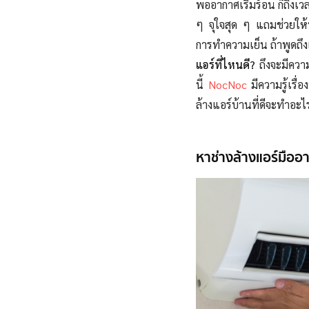
พออากาศเริ่มร้อน ก็ถึงเว
ๆ จุใจสุด ๆ
แถมช่วยให้
การทำความเย็น
ถ้าพูดถึง
แอร์ที่ไหนดี?
ถึงจะมีควา
นี้
NocNoc
มีความรู้เรื่
ล้างแอร์บ้านที่ดีจะทำอะไ
หาช่างล้างแอร์มืออา