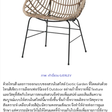
ภาพ: เก้าอี้สวน GJERLEV
ด้วยโทนสี และการออกแบบของสวนในสไตล์ Exotic Garden ที่โดดเด่นด้วย
โทนสีเขียว การเลือกเฟอร์นิเจอร์ Outdoor อย่างเก้าอี้หวายที่มี Texture
และวัสดุที่ตัดกับโทนการตกแต่งสวนจึงช่วยเพิ่มเสน่ห์ และเติมเต็มความ
สมบูรณ์แบบให้สวนในสไตล์นี้มากยิ่งขึ้น ซึ่งเก้าอี้หวายผลิตจากวัสดุหวาย
สังเคราะห์ เคลือบด้วยสีฝุ่น มีความคงทนแข็งแรง จึงทำให้ง่ายต่อการดูแล
รักษา แต่ควรระมัดระวังไม่ให้โด
น
แดดที่จ้าจนเกินไปเพื่อเพิ่มอายุการใช้งาน