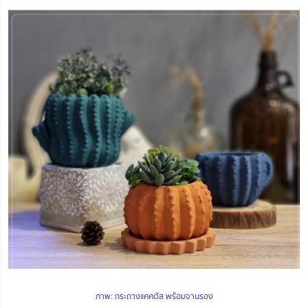
ภาพ: กระถางแคคตัส พร้อมจานรอง