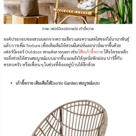
ภาพ: เฟอร์นิเจอร์ตกแต่ง เก้าอี้หวาย
องค์ประกอบของสวนนอกจากความเขียว และความสดใสของไม้นานาพันธุ์
แล้ว การเพิ่ม Texture เพื่อเติมเต็มให้สวนมีเสน่ห์และน่านั่งมากขึ้นด้วย
เฟอร์นิเจอร์ Outdoor ตกแต่งภายนอก เช่น
โต๊ะเก้าอี้หวาย
โต๊ะโครงเหล็ก
จะยิ่งช่วยให้สวนสมบูรณ์แบบมากขึ้น แถมยังได้จุดนั่งพักผ่อน ปาร์ตี้กับ
ครอบครัว หรือเพื่อน ๆ ในช่วงที่ต้องอยู่บ้านได้อีกด้วย
เก้าอี้หวาย เติมเต็มให้Exotic Garden สมบูรณ์แบบ