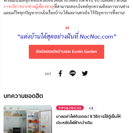
พร้อมเนรมิตทุกห้องให้ได้ใช้ชีวิตอย่างไร้ขีดจำกัด ครบ จบ ในที่เดียว พร้อม
การบริการจากช่างผู้เชี่ยวชาญ
ที่สามารถตอบโจทย์ทุกความต้องการงานช่าง
และแก้ไขทุกปัญหากวนใจเรื่องบ้าน ได้ผลงานตรงใจ ไร้ปัญหาการทิ้งงาน!
“
“แต่งบ้านได้สุดอย่างฝันที่ NocNoc.com”
ช้อปของแต่งบ้านและ Exotic Garden
แชร์
บทความยอดฮิต
TIPS&TRICKS
+1
มาลดค่าไฟกันเถอะ! 8 วิธีการใช้ตู้เย็นให้
ประหยัดไฟฟ้ากว่าเดิม