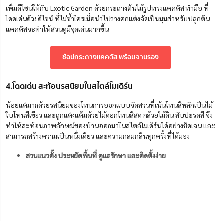
เพิ่มดีไซน์ให้กับ Exotic Garden ด้วยกระถางต้นไม้รูปทรงแคคตัส ทำมือ ที่
โดดเด่นด้วยดีไซน์ ที่ไม่ซ้ำใครเมื่อนำไปวางตกแต่งจัดเป็นมุมสำหรับปลูกต้น
แคคตัสจะทำให้สวนดูมีจุดเด่นมากขึ้น
ช้อปกระถางแคคตัส พร้อมจานรอง
4.โดดเด่น สะท้อนรสนิยมในสไตล์โมเดิร์น
น้อยแต่มากด้วยรสนิยมของโทนการออกแบบจัดสวนที่เน้นโทนสีหลักเป็นไม้
ใบโทนสีเขียว และถูกแต่งแต้มด้วยไม้ดอกโทนสีสด กล้วยไม้ดิน สับปะรดสี จึง
ทำให้สะท้อนภาพลักษณ์ของบ้านออกมาในสไตล์โมเดิร์นได้อย่างชัดเจน
และ
สามารถสร้างความเป็นหนึ่งเดียว และความกลมกลืนทุกครั้งที่ได้มอง
สวนแนวตั้ง ประหยัดพื้นที่ ดูแลรักษา และติดตั้งง่าย