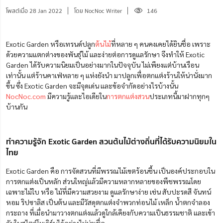
โพสต์เมื่อ 28 Jan 2022
โดย NocNoc Writer
146
Exotic Garden หรือเทรนด์ปลูก
ต้นไม้
ที่หลาย ๆ คนคงเคยได้ยินชื่อ เพราะ
ด้วยความแตกต่างของพันธุ์ไม้ และง่ายต่อการดูแลรักษา จึงทำให้ Exotic
Garden ได้รับความนิยมเป็นอย่างมากในปัจจุบัน ไม่เพียงแต่บ้านเรือน
เท่านั้น แต่ร้านคาเฟ่หลาย ๆ แห่งยังนำ มาปลูกเพื่อตกแต่งร้านให้น่านั่งมาก
ขึ้น ซึ่ง Exotic Garden จะมีจุดเด่น และข้อจำกัดอย่างไรบ้างนั้น
NocNoc.com
มีความรู้และไอเดียใน
การตกแต่งสวน
ประเภทนี้มาฝากทุกๆ
บ้านกัน
ทำความรู้จัก Exotic Garden สวนต้นไม้ต่างถิ่นที่ได้รับความนิยมใน
ไทย
Exotic Garden คือ การจัดสวนที่มีพรรณไม้เขตร้อนชื้น เป็นองค์ประกอบใน
การตกแต่งเป็นหลัก ส่วนใหญ่แล้วมีความหลากหลายของพืชพรรณโดย
เฉพาะไม้ใบ หรือ ไม้ที่มีความสวยงาม ดูแลรักษาง่าย เช่น สับปะรดสี จันทน์
หอม ริปซาลิส เป็นต้น และมีวัสดุตกแต่งจำพวกท่อนไม้ เหล็ก น้ำตกจำลอง
กระถาง ที่เมื่อนำมาวางตกแต่งแล้วดูใกล้เคียงกับความเป็นธรรมชาติ และเข้า