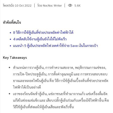
โพสต์เมื่อ 10 Oct 2022
โดย NocNoc Writer
5.6K
หัวข้อที่สนใจ
8 วิธีการใช้ตู้เย็นที่ช่วยประหยัดค่าไฟฟ้าได้
4 เคล็ดลับใช้งานตู้เย็นยังไงให้ไม่พังเร็ว
แนะนำ 5 ตู้เย็นประหยัดไฟ ลดค่าใช้จ่าย Save เงินในกระเป๋า
Key Takeaways
ตำแหน่งการวางตู้เย็น, การทำความสะอาด, พฤติกรรมการแช่ของ,
การเปิด-ปิดประตูตู้เย็น, การตั้งค่าอุณหภูมิ และ การตรวจสอบขอบ
ยางและหลอดไฟในตู้เย็น คือ วิธีการใช้ตู้เย็นเบื้องต้นที่ช่วยประหยัด
ไฟฟ้าได้เป็นอย่างดี
เอาของร้อนจัดเข้าตู้เย็น, แช่ภาชนะที่ทำมาจากแก้ว แช่เครื่องดื่มอัด
แก๊สในช่องแช่แข็ง และ เสียบปลั๊กตู้เย็นร่วมกับเครื่องใช้ไฟฟ้าอื่น คือ
วิธีใช้ตู้เย็นที่ส่งผลให้ตู้เย็นเสียและพังเร็วขึ้น