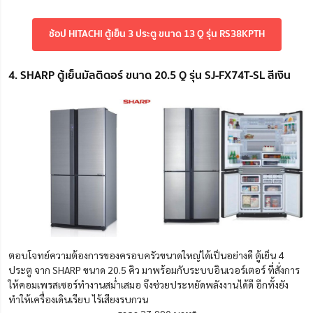
ช้อป HITACHI ตู้เย็น 3 ประตู ขนาด 13 Q รุ่น RS38KPTH
4. SHARP ตู้เย็นมัลติดอร์ ขนาด 20.5 Q รุ่น SJ-FX74T-SL สีเงิน
ตอบโจทย์ความต้องการของครอบครัวขนาดใหญ่ได้เป็นอย่างดี ตู้เย็น 4
ประตู จาก SHARP ขนาด 20.5 คิว มาพร้อมกับระบบอินเวอร์เตอร์ ที่สั่งการ
ให้คอมเพรสเซอร์ทำงานสม่ำเสมอ จึงช่วยประหยัดพลังงานได้ดี อีกทั้งยัง
ทำให้เครื่องเดินเรียบ ไร้เสียงรบกวน