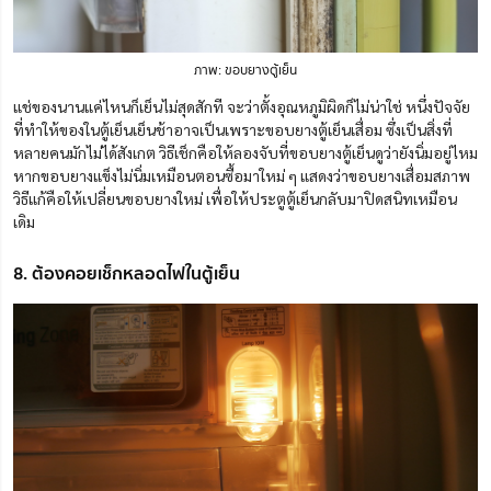
ภาพ: ขอบยางตู้เย็น
แช่ของนานแค่ไหนก็เย็นไม่สุดสักที จะว่าตั้งอุณหภูมิผิดก็ไม่น่าใช่ หนึ่งปัจจัย
ที่ทำให้ของในตู้เย็นเย็นช้าอาจเป็นเพราะขอบยางตู้เย็นเสื่อม ซึ่งเป็นสิ่งที่
หลายคนมักไม่ได้สังเกต วิธีเช็กคือให้ลองจับที่ขอบยางตู้เย็นดูว่ายังนิ่มอยู่ไหม
หากขอบยางแข็งไม่นิ่มเหมือนตอนซื้อมาใหม่ ๆ แสดงว่าขอบยางเสื่อมสภาพ
วิธีแก้คือให้เปลี่ยนขอบยางใหม่ เพื่อให้ประตูตู้เย็นกลับมาปิดสนิทเหมือน
เดิม
8. ต้องคอยเช็กหลอดไฟในตู้เย็น