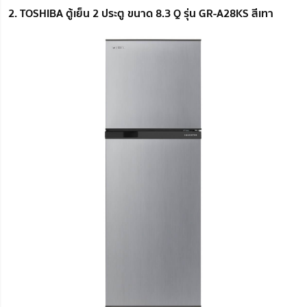
2. TOSHIBA ตู้เย็น 2 ประตู ขนาด 8.3 Q รุ่น GR-A28KS สีเทา