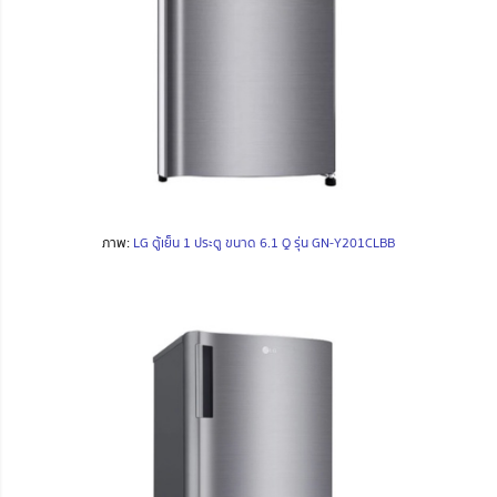
ภาพ:
LG ตู้เย็น 1 ประตู ขนาด 6.1 Q รุ่น GN-Y201CLBB