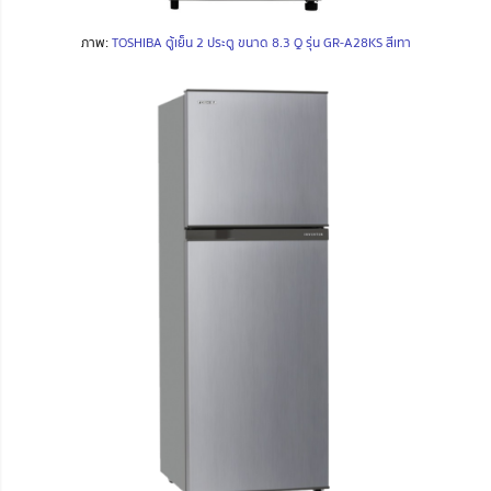
ภาพ:
TOSHIBA ตู้เย็น 2 ประตู ขนาด 8.3 Q รุ่น GR-A28KS สีเทา