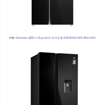
ภาพ:
Electrolux ตู้เย็น 2 ประตู ขนาด 21.8 Q รุ่น ESE6645A-BTH สีกระจกดำ