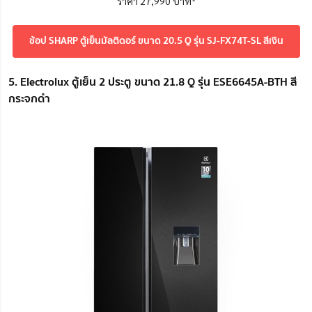
ราคา 27,990 บาท*
ช้อป SHARP ตู้เย็นมัลติดอร์ ขนาด 20.5 Q รุ่น SJ-FX74T-SL สีเงิน
5. Electrolux ตู้เย็น 2 ประตู ขนาด 21.8 Q รุ่น ESE6645A-BTH สี
กระจกดำ