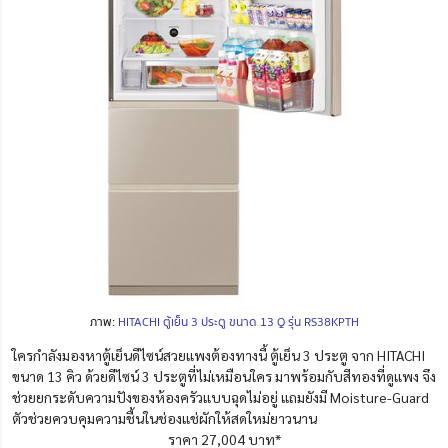
ภาพ:
HITACHI ตู้เย็น 3 ประตู ขนาด 13 Q รุ่น RS38KPTH
ใครกำลังมองหาตู้เย็นดีไซน์สวยแพงต้องทางนี้ ตู้เย็น 3 ประตู จาก HITACHI
ขนาด 13 คิว ด้วยดีไซน์ 3 ประตูที่ไม่เหมือนใคร มาพร้อมกับสีทองที่ดูแพง จึง
ช่วยยกระดับความปังของห้องครัวแบบฉุดไม่อยู่ แถมยังมี Moisture-Guard
ตัวช่วยควบคุมความชื้นในช่องแช่ผักให้สดใหม่ยาวนาน
ราคา 27,004 บาท*