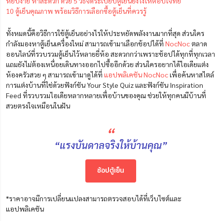
หยิบง่าย หาสะดวก ด้วย 5 วิธีจัดระเบียบตู้เย็นยังไงให้ตอบโจทย์
10 ตู้เย็นคุณภาพ พร้อมวิธีการเลือกซื้อตู้เย็นที่ควรรู้
ทั้งหมดนี้คือวิธีการใช้ตู้เย็นอย่างไรให้ประหยัดพลังงานมากที่สุด ส่วนใคร
กำลังมองหาตู้เย็นเครื่องใหม่ สามารถเข้ามาเลือกช้อปได้ที่
NocNoc
ตลาด
ออนไลน์ที่รวบรวมตู้เย็นไว้หลายยี่ห้อ สะดวกกว่าเพราะช้อปได้ทุกที่ทุกเวลา
แถมยังไม่ต้องเหนื่อยเดินทางออกไปซื้ออีกด้วย ส่วนใครอยากได้ไอเดียแต่ง
ห้องครัวสวย ๆ สามารถเข้ามาดูได้ที่
แอปพลิเคชัน NocNoc
เพื่อค้นหาสไตล์
การแต่งบ้านที่ใช่ด้วยฟังก์ชัน Your Style Quiz และฟังก์ชัน Inspiration
Feed ที่รวบรวมไอเดียหลากหลายเพื่อบ้านของคุณ ช่วยให้ทุกคนมีบ้านที่
สวยตรงใจเหมือนในฝัน
“
“แรงบันดาลจริงให้บ้านคุณ”
ช้อปตู้เย็น
*ราคาอาจมีการเปลี่ยนแปลงสามารถตรวจสอบได้ที่เว็บไซต์และ
แอปพลิเคชัน