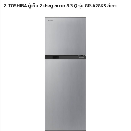
2. TOSHIBA ตู้เย็น 2 ประตู ขนาด 8.3 Q รุ่น GR-A28KS สีเทา