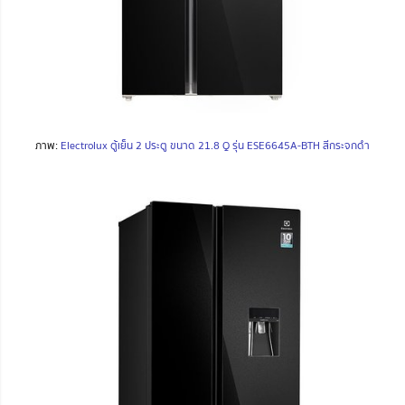
ภาพ:
Electrolux ตู้เย็น 2 ประตู ขนาด 21.8 Q รุ่น ESE6645A-BTH สีกระจกดำ