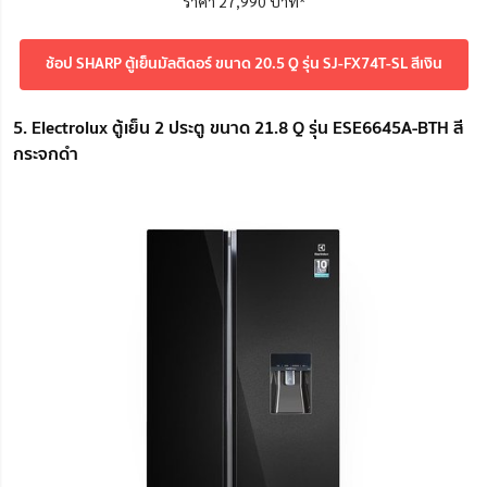
ราคา 27,990 บาท*
ช้อป SHARP ตู้เย็นมัลติดอร์ ขนาด 20.5 Q รุ่น SJ-FX74T-SL สีเงิน
5. Electrolux ตู้เย็น 2 ประตู ขนาด 21.8 Q รุ่น ESE6645A-BTH สี
กระจกดำ