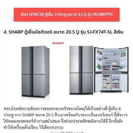
ช้อป HITACHI ตู้เย็น 3 ประตู ขนาด 13 Q รุ่น RS38KPTH
4. SHARP ตู้เย็นมัลติดอร์ ขนาด 20.5 Q รุ่น SJ-FX74T-SL สีเงิน
ตอบโจทย์ความต้องการของครอบครัวขนาดใหญ่ได้เป็นอย่างดี ตู้เย็น 4
ประตู จาก SHARP ขนาด 20.5 คิว มาพร้อมกับระบบอินเวอร์เตอร์ ที่สั่งการ
ให้คอมเพรสเซอร์ทำงานสม่ำเสมอ จึงช่วยประหยัดพลังงานได้ดี อีกทั้งยัง
ทำให้เครื่องเดินเรียบ ไร้เสียงรบกวน