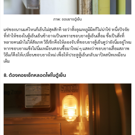
ภาพ: ขอบยางตู้เย็น
แช่ของนานแค่ไหนก็เย็นไม่สุดสักที จะว่าตั้งอุณหภูมิผิดก็ไม่น่าใช่ หนึ่งปัจจัย
ที่ทำให้ของในตู้เย็นเย็นช้าอาจเป็นเพราะขอบยางตู้เย็นเสื่อม ซึ่งเป็นสิ่งที่
หลายคนมักไม่ได้สังเกต วิธีเช็กคือให้ลองจับที่ขอบยางตู้เย็นดูว่ายังนิ่มอยู่ไหม
หากขอบยางแข็งไม่นิ่มเหมือนตอนซื้อมาใหม่ ๆ แสดงว่าขอบยางเสื่อมสภาพ
วิธีแก้คือให้เปลี่ยนขอบยางใหม่ เพื่อให้ประตูตู้เย็นกลับมาปิดสนิทเหมือน
เดิม
8. ต้องคอยเช็กหลอดไฟในตู้เย็น