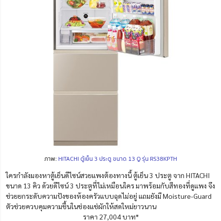
ภาพ:
HITACHI ตู้เย็น 3 ประตู ขนาด 13 Q รุ่น RS38KPTH
ใครกำลังมองหาตู้เย็นดีไซน์สวยแพงต้องทางนี้ ตู้เย็น 3 ประตู จาก HITACHI
ขนาด 13 คิว ด้วยดีไซน์ 3 ประตูที่ไม่เหมือนใคร มาพร้อมกับสีทองที่ดูแพง จึง
ช่วยยกระดับความปังของห้องครัวแบบฉุดไม่อยู่ แถมยังมี Moisture-Guard
ตัวช่วยควบคุมความชื้นในช่องแช่ผักให้สดใหม่ยาวนาน
ราคา 27,004 บาท*