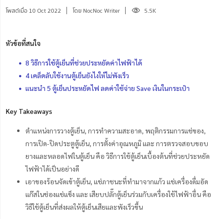
โพสต์เมื่อ 10 Oct 2022
โดย NocNoc Writer
5.5K
หัวข้อที่สนใจ
8 วิธีการใช้ตู้เย็นที่ช่วยประหยัดค่าไฟฟ้าได้
4 เคล็ดลับใช้งานตู้เย็นยังไงให้ไม่พังเร็ว
แนะนำ 5 ตู้เย็นประหยัดไฟ ลดค่าใช้จ่าย Save เงินในกระเป๋า
Key Takeaways
ตำแหน่งการวางตู้เย็น, การทำความสะอาด, พฤติกรรมการแช่ของ,
การเปิด-ปิดประตูตู้เย็น, การตั้งค่าอุณหภูมิ และ การตรวจสอบขอบ
ยางและหลอดไฟในตู้เย็น คือ วิธีการใช้ตู้เย็นเบื้องต้นที่ช่วยประหยัด
ไฟฟ้าได้เป็นอย่างดี
เอาของร้อนจัดเข้าตู้เย็น, แช่ภาชนะที่ทำมาจากแก้ว แช่เครื่องดื่มอัด
แก๊สในช่องแช่แข็ง และ เสียบปลั๊กตู้เย็นร่วมกับเครื่องใช้ไฟฟ้าอื่น คือ
วิธีใช้ตู้เย็นที่ส่งผลให้ตู้เย็นเสียและพังเร็วขึ้น