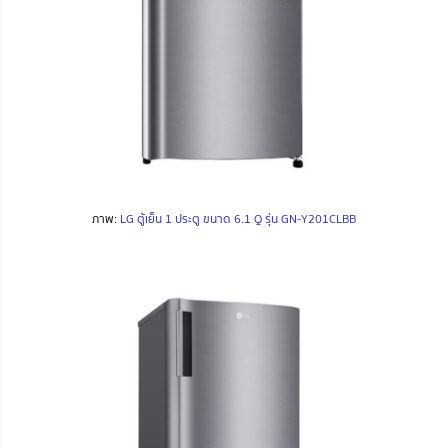
ภาพ:
LG ตู้เย็น 1 ประตู ขนาด 6.1 Q รุ่น GN-Y201CLBB