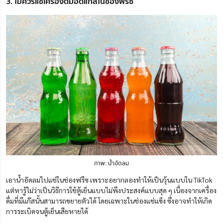
3. ไม่ควรแช่เครื่องดื่มอัดแก๊สในช่องฟรีซ
ภาพ: น้ำอัดลม
เอาน้ำอัดลมไปแช่ในช่องฟรีซ เพราะอยากลองทำให้เป็นวุ้นแบบใน TikTok
แต่หารู้ไม่ว่าเป็นวิธีการใช้ตู้เย็นแบบไม่พึงประสงค์แบบสุด ๆ เนื่องจากเครื่อง
ดื่มที่มีแก๊สนั้นสามารถขยายตัวได้ โดยเฉพาะในช่องแช่แข็ง ซึ่งอาจทำให้เกิด
การระเบิดจนตู้เย็นเสียหายได้