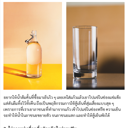
อยากให้น้ำส้มคั้นที่ซื้อมาเย็นไว ๆ เลยเทใส่แก้วแล้วเอาไปแช่ในช่องแช่แข็ง
แต่ดันลืมทิ้งไว้ทั้งคืน ถือเป็นพฤติกรรมการใช้ตู้เย็นที่สุ่มเสี่ยงแบบสุด ๆ
เพราะการที่เราเอาภาชนะที่ทำมาจากแก้ว เข้าไปแช่ในช่องฟรีซ ความเย็น
จะทำให้น้ำในภาชนะขยายตัว จนภาชนะแตก และทำให้ตู้เย็นพังได้