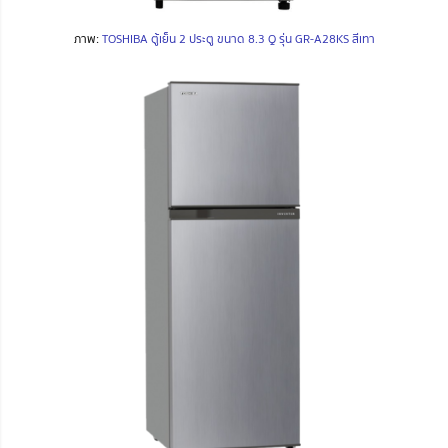
ภาพ:
TOSHIBA ตู้เย็น 2 ประตู ขนาด 8.3 Q รุ่น GR-A28KS สีเทา