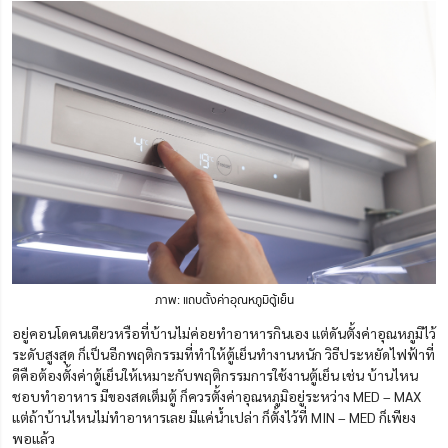
ภาพ: แถบตั้งค่าอุณหภูมิตู้เย็น
อยู่คอนโดคนเดียวหรือที่บ้านไม่ค่อยทำอาหารกินเอง แต่ดันตั้งค่าอุณหภูมิไว้
ระดับสูงสุด ก็เป็นอีกพฤติกรรมที่ทำให้ตู้เย็นทำงานหนัก วิธีประหยัดไฟฟ้าที่
ดีคือต้องตั้งค่าตู้เย็นให้เหมาะกับพฤติกรรมการใช้งานตู้เย็น เช่น บ้านไหน
ชอบทำอาหาร มีของสดเต็มตู้ ก็ควรตั้งค่าอุณหภูมิอยู่ระหว่าง MED – MAX
แต่ถ้าบ้านไหนไม่ทำอาหารเลย มีแค่น้ำเปล่า ก็ตั้งไว้ที่ MIN – MED ก็เพียง
พอแล้ว