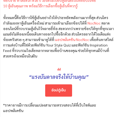
หยิบง่าย หาสะดวก ด้วย 5 วิธีจัดระเบียบตู้เย็นยังไงให้ตอบโจทย์
10 ตู้เย็นคุณภาพ พร้อมวิธีการเลือกซื้อตู้เย็นที่ควรรู้
ทั้งหมดนี้คือวิธีการใช้ตู้เย็นอย่างไรให้ประหยัดพลังงานมากที่สุด ส่วนใคร
กำลังมองหาตู้เย็นเครื่องใหม่ สามารถเข้ามาเลือกช้อปได้ที่
NocNoc
ตลาด
ออนไลน์ที่รวบรวมตู้เย็นไว้หลายยี่ห้อ สะดวกกว่าเพราะช้อปได้ทุกที่ทุกเวลา
แถมยังไม่ต้องเหนื่อยเดินทางออกไปซื้ออีกด้วย ส่วนใครอยากได้ไอเดียแต่ง
ห้องครัวสวย ๆ สามารถเข้ามาดูได้ที่
แอปพลิเคชัน NocNoc
เพื่อค้นหาสไตล์
การแต่งบ้านที่ใช่ด้วยฟังก์ชัน Your Style Quiz และฟังก์ชัน Inspiration
Feed ที่รวบรวมไอเดียหลากหลายเพื่อบ้านของคุณ ช่วยให้ทุกคนมีบ้านที่
สวยตรงใจเหมือนในฝัน
“
“แรงบันดาลจริงให้บ้านคุณ”
ช้อปตู้เย็น
*ราคาอาจมีการเปลี่ยนแปลงสามารถตรวจสอบได้ที่เว็บไซต์และ
แอปพลิเคชัน