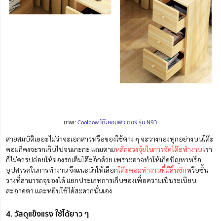
ภาพ:
Coolpow โต๊ะคอมพิวเตอร์ รุ่น N93
สายสมบัติเยอะไม่ว่าจะเอกสารหรือของใช้ต่าง ๆ จะวางกองทุกอย่างบนโต๊ะ
คอมก็คงจะรกเกินไปจนเกะกะ แถมตาม
หลักฮวงจุ้ยในการจัดโต๊ะทำงาน
เรา
ก็ไม่ควรปล่อยให้ของรกเต็มโต๊ะอีกด้วย เพราะอาจทำให้เกิดปัญหาหรือ
อุปสรรคในการทำงาน จึงแนะนำให้เลือก
โต๊ะคอมทำงานที่มีลิ้นชัก
หรือชั้น
วางที่สามารถจุของได้ แยกประเภทการเก็บของเพื่อความเป็นระเบียบ
สะอาดตา และหยิบใช้ได้สะดวกนั่นเอง
4. วัสดุแข็งแรง ใช้ได้ยาว ๆ