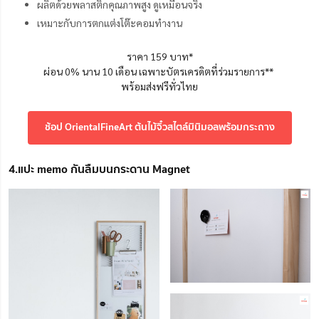
ผลิตด้วยพลาสติกคุณภาพสูง ดูเหมือนจริง
เหมาะกับการตกแต่งโต๊ะคอมทำงาน
ราคา 159 บาท*
ผ่อน 0% นาน 10 เดือน เฉพาะบัตรเครดิตที่ร่วมรายการ**
พร้อมส่งฟรีทั่วไทย
ช้อป OrientalFineArt ต้นไม้จิ๋วสไตล์มินิมอลพร้อมกระถาง
4.แปะ memo กันลืมบนกระดาน Magnet