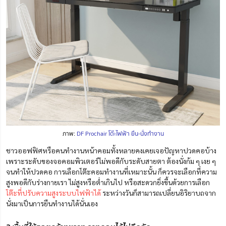
ภาพ:
DF Prochair โต๊ะไฟฟ้า ยืน-นั่งทำงาน
ชาวออฟฟิศหรือคนทำงานหน้าคอมทั้งหลายคงเคยเจอปัญหาปวดคอบ้าง
เพราะระดับของจอคอมพิวเตอร์ไม่พอดีกับระดับสายตา ต้องนั่งก้ม ๆ เงย ๆ
จนทำให้ปวดคอ การเลือกโต๊ะคอมทำงานที่เหมาะนั้น ก็ควรจะเลือกที่ความ
สูงพอดีกับร่างกายเรา ไม่สูงหรือต่ำเกินไป หรือสะดวกยิ่งขึ้นด้วยการเลือก
โต๊ะที่ปรับความสูงระบบไฟฟ้าได้
ระหว่างวันก็สามารถเปลี่ยนอิริยาบถจาก
นั่งมาเป็นการยืนทำงานได้นั่นเอง