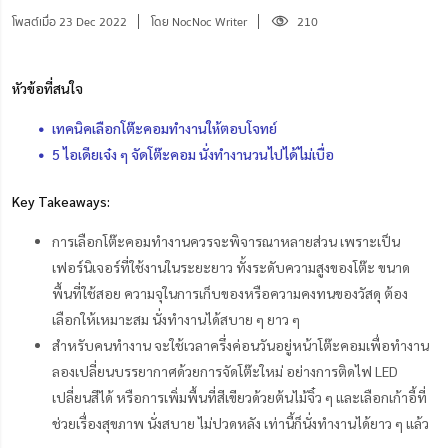
โพสต์เมื่อ 23 Dec 2022
โดย NocNoc Writer
210
หัวข้อที่สนใจ
เทคนิคเลือกโต๊ะคอมทำงานให้ตอบโจทย์
5 ไอเดียเจ๋ง ๆ จัดโต๊ะคอม นั่งทำงานวนไปได้ไม่เบื่อ
Key Takeaways:
การเลือกโต๊ะคอมทำงานควรจะพิจารณาหลายส่วน เพราะเป็น
เฟอร์นิเจอร์ที่ใช้งานในระยะยาว ทั้งระดับความสูงของโต๊ะ ขนาด
พื้นที่ใช้สอย ความจุในการเก็บของหรือความคงทนของวัสดุ ต้อง
เลือกให้เหมาะสม นั่งทำงานได้สบาย ๆ ยาว ๆ
สำหรับคนทำงาน จะใช้เวลาครึ่งค่อนวันอยู่หน้าโต๊ะคอมเพื่อทำงาน
ลองเปลี่ยนบรรยากาศด้วยการจัดโต๊ะใหม่ อย่างการติดไฟ LED
เปลี่ยนสีได้ หรือการเพิ่มพื้นที่สีเขียวด้วยต้นไม้จิ๋ว ๆ และเลือกเก้าอี้ที่
ช่วยเรื่องสุขภาพ นั่งสบาย ไม่ปวดหลัง เท่านี้ก็นั่งทำงานได้ยาว ๆ แล้ว