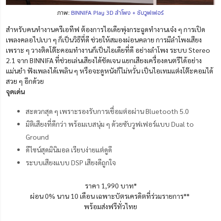
ภาพ:
BINNIFA Play 3D ลำโพง + ซับวูฟเฟอร์
สำหรับคนทำงานครีเอทีฟ ต้องการไอเดียพุ่งกระฉูดทำงานเจ๋ง ๆ การเปิด
เพลงคลอไปเบา ๆ ก็เป็นวิธีที่ดี ช่วยให้สมองผ่อนคลาย การมีลำโพงเสียง
เพราะ ๆ วางติดโต๊ะคอมทำงานก็เป็นไอเดียที่ดี อย่างลำโพง ระบบ Stereo
2.1 จาก BINNIFA ที่ช่วยเล่นเสียงได้ชัดเจน แยกเสียงเครื่องดนตรีได้อย่าง
แม่นยำ ฟังเพลงได้เพลิน ๆ หรือจะดูหนังก็ไม่หวั่น เป็นไอเทมแต่งโต๊ะคอมได้
สวย ๆ อีกด้วย
จุดเด่น
สะดวกสุด ๆ เพราะรองรับการเชื่อมต่อผ่าน Bluetooth 5.0
มิติเสียงที่ดีกว่า พร้อมเบสนุ่ม ๆ ด้วยซับวูฟเฟอร์แบบ Dual to
Ground
ดีไซน์สุดมินิมอล เรียบง่ายแต่ดูดี
ระบบเสียงแบบ DSP เสียงดีถูกใจ
ราคา 1,990 บาท*
ผ่อน 0% นาน 10 เดือน เฉพาะบัตรเครดิตที่ร่วมรายการ**
พร้อมส่งฟรีทั่วไทย