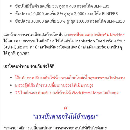
ช้อปไม่มีขั้นต่ำ ลดเพิ่ม 5% สูงสุด 400 กรอกโค้ด BLNFEB5
ช้อปครบ 10,000 ลดเพิ่ม 8% สูงสุด 2,000 กรอกโค้ด BLNFEB8
ช้อปครบ
30,000
ลดเพิ่ม
10%
สูงสุด
10,000
กรอกโค้ด
BLNFEB10
และถ้าอยากหาไอเดียแต่งบ้านโดนใจ มา
ดาวน์โหลดแอปพลิเคชัน NocNoc
ได้เลย เพราะเรารวมไอเดียปัง ๆ ไว้ให้แล้วใน Inspiration Feed พร้อม Your
Style Quiz ตามหาบ้านสไตล์ที่ตรงใจคุณ แต่งบ้านในฝันและช้อปเพลิน ๆ
ได้ทุกที่ ทุกเวลา
เอาใจคนทำงาน อ่านกันต่อได้ที่
โต๊ะทำงานปรับระดับไฟฟ้า ทางเลือกใหม่เพื่อสุขภาพของวัยทำงาน
5 ฮวงจุ้ยโต๊ะทำงาน เปลี่ยนงานร่วง ให้เป็นงานรุ่ง
25 ไอเดียแต่งห้องทำงานที่บ้านให้ Work from Home ไม่มีสะดุด
“
“แรงบันดาลจริงให้บ้านคุณ”
*ราคาอาจมีการเปลี่ยนแปลงสามารถตรวจสอบได้ที่เว็บไซต์และ