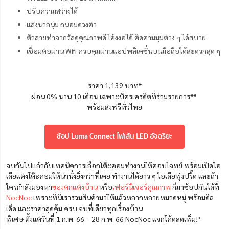
ปรับความสว่างได้
แสงนวลนุ่ม ถนอมดวงตา
ตัวสายทำจากวัสดุคุณภาพดี โค้งงอได้ ติดตามมุมต่าง ๆ ได้สบาย
เชื่อมต่อผ่าน Wifi ควบคุมผ่านแอปพลิเคชั่นบนมือถือได้สะดวกสุด ๆ
ราคา 1,139 บาท*
ผ่อน 0% นาน 10 เดือน เฉพาะบัตรเครดิตที่ร่วมรายการ**
พร้อมส่งฟรีทั่วไทย
ช้อป Luma Connect ไฟเส้น LED อัจฉริยะ
จบกันไปแล้วกับเทคนิคการเลือกโต๊ะคอมทำงานให้ตอบโจทย์ พร้อมเปิดไอ
เดียแต่งโต๊ะคอมให้น่านั่งยิ่งกว่าที่เคย ทำงานได้ยาว ๆ ไอเดียพุ่งปรี๊ด และถ้า
ใครกำลังมองหา
ของตกแต่งบ้าน
หรือ
เฟอร์นิเจอร์คุณภาพ
ก็มาช้อปกันได้ที่
NocNoc
เพราะที่นี่เรารวมสินค้ามาให้แล้วหลากหลายหมวดหมู่ พร้อมดีล
เด็ด และราคาสุดคุ้ม ครบ จบที่เดียวทุกเรื่องบ้าน
พิเศษ ตั้งแต่วันที่ 1 ก.พ. 66 – 28 ก.พ. 66 NocNoc แจกโค้ดลดเพิ่ม!*