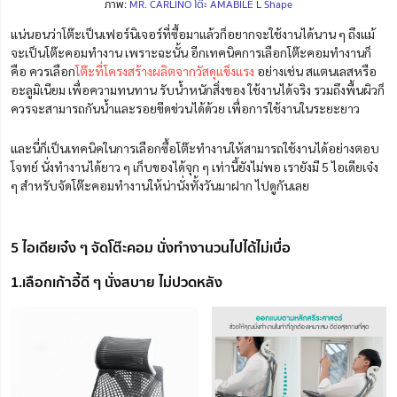
ภาพ:
MR. CARLINO โต๊ะ AMABILE L Shape
แน่นอนว่าโต๊ะเป็นเฟอร์นิเจอร์ที่ซื้อมาแล้วก็อยากจะใช้งานได้นาน ๆ ถึงแม้
จะเป็นโต๊ะคอมทำงาน เพราะฉะนั้น อีกเทคนิคการเลือกโต๊ะคอมทำงานก็
คือ ควรเลือก
โต๊ะที่โครงสร้างผลิตจากวัสดุแข็งแรง
อย่างเช่น สแตนเลสหรือ
อะลูมิเนียม เพื่อความทนทาน รับน้ำหนักสิ่งของ ใช้งานได้จริง รวมถึงพื้นผิวก็
ควรจะสามารถกันน้ำและรอยขีดข่วนได้ด้วย เพื่อการใช้งานในระยะยาว
และนี่ก็เป็นเทคนิคในการเลือกซื้อโต๊ะทำงานให้สามารถใช้งานได้อย่างตอบ
โจทย์ นั่งทำงานได้ยาว ๆ เก็บของได้จุก ๆ เท่านี้ยังไม่พอ เรายังมี 5 ไอเดียเจ๋ง
ๆ สำหรับจัดโต๊ะคอมทำงานให้น่านั่งทั้งวันมาฝาก ไปดูกันเลย
5 ไอเดียเจ๋ง ๆ จัดโต๊ะคอม นั่งทำงานวนไปได้ไม่เบื่อ
1.เลือกเก้าอี้ดี ๆ นั่งสบาย ไม่ปวดหลัง