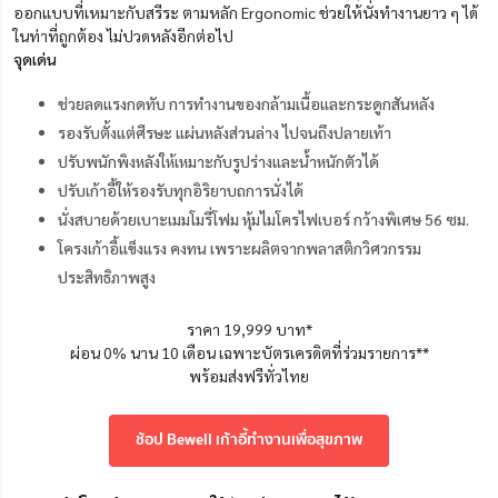
ออกแบบที่เหมาะกับสรีระ ตามหลัก Ergonomic ช่วยให้นั่งทำงานยาว ๆ ได้
ในท่าที่ถูกต้อง ไม่ปวดหลังอีกต่อไป
จุดเด่น
ช่วยลดแรงกดทับ การทำงานของกล้ามเนื้อและกระดูกสันหลัง
รองรับตั้งแต่ศีรษะ แผ่นหลังส่วนล่าง ไปจนถึงปลายเท้า
ปรับพนักพิงหลังให้เหมาะกับรูปร่างและน้ำหนักตัวได้
ปรับเก้าอี้ให้รองรับทุกอิริยาบถการนั่งได้
นั่งสบายด้วยเบาะเมมโมรี่โฟม หุ้มไมโครไฟเบอร์ กว้างพิเศษ 56 ซม.
โครงเก้าอี้แข็งแรง คงทน เพราะผลิตจากพลาสติกวิศวกรรม
ประสิทธิภาพสูง
ราคา 19,999 บาท*
ผ่อน 0% นาน 10 เดือน เฉพาะบัตรเครดิตที่ร่วมรายการ**
พร้อมส่งฟรีทั่วไทย
ช้อป Bewell เก้าอี้ทำงานเพื่อสุขภาพ