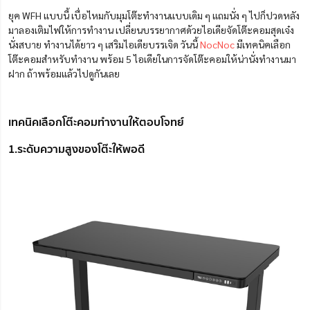
ยุค WFH แบบนี้ เบื่อไหมกับมุมโต๊ะทำงานแบบเดิม ๆ แถมนั่ง ๆ ไปก็ปวดหลัง
มาลองเติมไฟให้การทำงาน เปลี่ยนบรรยากาศด้วยไอเดียจัดโต๊ะคอมสุดเจ๋ง
นั่งสบาย ทำงานได้ยาว ๆ เสริมไอเดียบรรเจิด วันนี้
NocNoc
มีเทคนิคเลือก
โต๊ะคอมสำหรับทำงาน พร้อม 5 ไอเดียในการจัดโต๊ะคอมให้น่านั่งทำงานมา
ฝาก ถ้าพร้อมแล้วไปดูกันเลย
เทคนิคเลือกโต๊ะคอมทำงานให้ตอบโจทย์
1.ระดับความสูงของโต๊ะให้พอดี