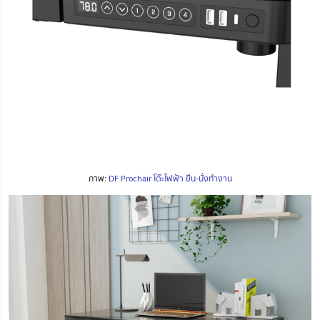
ภาพ:
DF Prochair โต๊ะไฟฟ้า ยืน-นั่งทำงาน