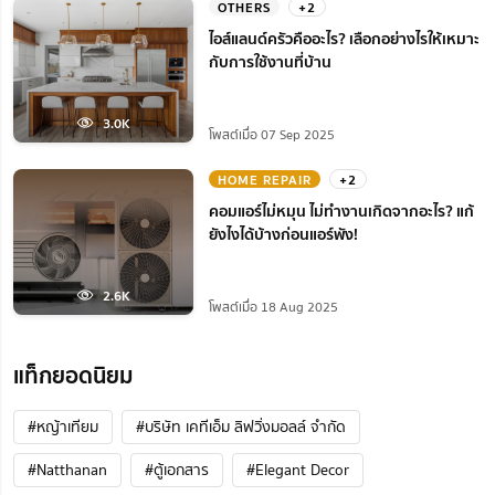
OTHERS
+2
ไอส์แลนด์ครัวคืออะไร? เลือกอย่างไรให้เหมาะ
กับการใช้งานที่บ้าน
3.0K
โพสต์เมื่อ 07 Sep 2025
HOME REPAIR
+2
คอมแอร์ไม่หมุน ไม่ทํางานเกิดจากอะไร? แก้
ยังไงได้บ้างก่อนแอร์พัง!
2.6K
โพสต์เมื่อ 18 Aug 2025
แท็กยอดนิยม
#หญ้าเทียม
#บริษัท เคทีเอ็ม ลิฟวิ่งมอลล์ จำกัด
#Natthanan
#ตู้เอกสาร
#Elegant Decor