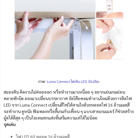
ภาพ:
Luma Connect ไฟเส้น LED อัจฉริยะ
สมองตัน คิดงานไม่ค่อยออก หรือ
ทำงานมาเหนื่อย ๆ อยากเล่นเกมผ่อน
คลายซักนิด
ลองมาเปลี่ยนบรรยากาศ จัดโต๊ะคอมทำงานใหม่ด้วยการติดไฟ
LED จาก Luma Connect เปลี่ยนสีไฟได้ตามใจด้วยหลอดไฟ 16 ล้านเฉดสี
จะทำงาน ดูหนัง ฟังเพลงหรือตี้เกมกับเพื่อน ๆ แบบ
สายเกมเมอร์
ก็ช่วยสร้าง
มู้ดได้ดีสุด ๆ เป็นไอเทมตกแต่งที่เสริมความเท่ได้ไม่น้อย
จุดเด่น
ไฟ LED 60 หลอด 16 ล้านเฉดสี