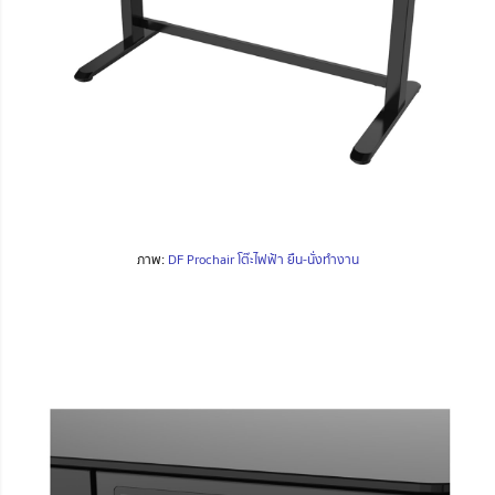
ภาพ:
DF Prochair โต๊ะไฟฟ้า ยืน-นั่งทำงาน