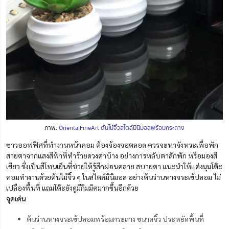
ภาพ:
OrientalFineArt ต้นไม้จิ๋วสไตล์มินิมอลพร้อมกระถาง
ชาวออฟฟิศที่ทำงานหน้าคอม ต้องจ้องจอตลอด ควรจะหาจังหวะเพื่อพัก
สายตาจากแสงสีฟ้าที่ทำร้ายดวงตาบ้าง อย่างการหลับตาสักพัก หรือมองสี
เขียว ซึ่งเป็นสีโทนเย็นที่ช่วยให้รู้สึกผ่อนคลาย สบายตา แนะนำให้แต่งมุมโต๊ะ
คอมทำงานด้วยต้นไม้จิ๋ว ๆ ในสไตล์มินิมอล อย่างต้นว่านหางจระเข้ปลอม ไม่
เปลืองพื้นที่ แถมโต๊ะยังดูมีกิมมิคมากขึ้นอีกด้วย
จุดเด่น
ต้นว่านหางจระเข้ปลอมพร้อมกระถาง ขนาดจิ๋ว ประหยัดพื้นที่