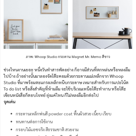
ภาพ: Whoop Studio กระดาน Magnet Mr. Memo สีขาว
ช่วงไหนงานเยอะ หนึ่งวันทำสารพัดอย่าง ก็อาจมีส่วนที่ตกหล่นหรือหลงลืม
ไปบ้าง ถ้าอย่างนั้นมาลองจัดโต๊ะคอมด้วยกระดานแม่เหล็กจาก Whoop
Studio ที่มาพร้อมตะแกรงเหล็กหนีบกระดาษ เหมาะสำหรับการแปะโน้ต
To do list หรือสิ่งสำคัญที่ห้ามลืม จะใช้บริเวณเหนือโต๊ะทำงาน หรือโต๊ะ
เขียนหนังสือก็ตอบโจทย์ ยุ่งแค่ไหน ก็ไม่หลงลืมอีกต่อไป
จุดเด่น
กระดานเหล็กพ่นสี powder coat พื้นผิวสวย เนี้ยบ เรียบ
ทนทานต่อการใช้งาน
กรอบไม้แอชจริง สีธรรมชาติ สวยงาม