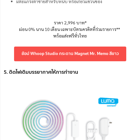
มีตะแกรงตาข่ายสำหรับหนีบ หรือเกี่ยวแขวนของ
ราคา 2,996 บาท*
ผ่อน 0% นาน 10 เดือน เฉพาะบัตรเครดิตที่ร่วมรายการ**
พร้อมส่งฟรีทั่วไทย
ช้อป Whoop Studio กระดาน Magnet Mr. Memo สีขาว
5. ติดไฟเติมบรรยากาศให้การทำงาน