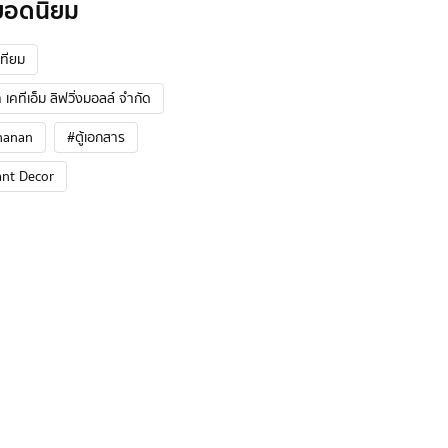
ยอดนิยม
ทียม
 เคทีเอ็ม ลิฟวิ่งมอลล์ จำกัด
hanan
#ตู้เอกสาร
ant Decor