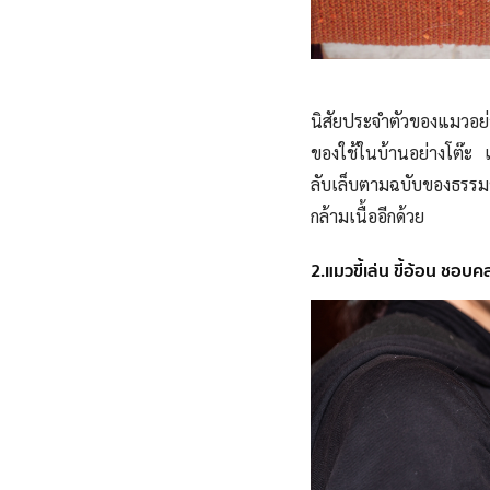
นิสัยประจำตัวของแมวอย่
ของใช้ในบ้านอย่างโต๊ะ 
ลับเล็บตามฉบับของธรรมช
กล้ามเนื้ออีกด้วย
2.แมวขี้เล่น ขี้อ้อน ชอบ