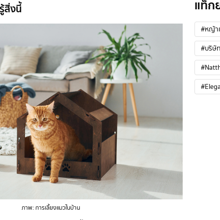
แท็ก
สิ่งนี้
#หญ้าเ
#บริษัท
#Natt
#Eleg
ภาพ: การเลี้ยงแมวในบ้าน