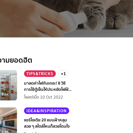
วามยอดฮิต
TIPS&TRICKS
+1
มาลดค่าไฟกันเถอะ! 8 วิธี
การใช้ตู้เย็นให้ประหยัดไฟฟ้า
5.6K
กว่าเดิม
โพสต์เมื่อ 10 Oct 2022
IDEA&INSPIRATION
แชร์ไอเดีย 20 แบบฝ้าหลุม
สวย ๆ สไตล์ไหนก็สวยโดนใจ
3.8K