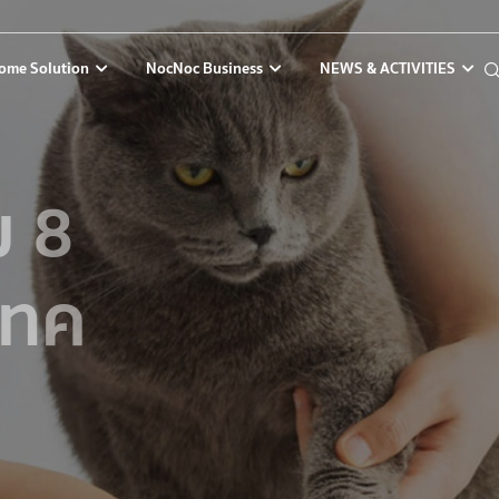
ome Solution
NocNoc Business
NEWS & ACTIVITIES
ม 8
เทค