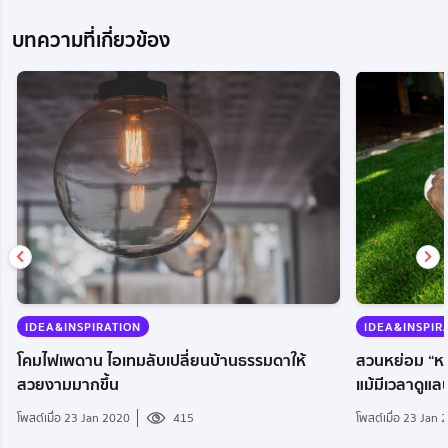
บทความที่เกี่ยวข้อง
IDEA&INSPIRATION
IDEA&INSPIR
โคมไฟเพดาน ไอเทมลับเปลี่ยนบ้านธรรมดาให้
สวนหย่อม “หญ้า
สวยงามมากขึ้น
แม้มีเวลาดูแล
โพสต์เมื่อ 23 Jan 2020
415
โพสต์เมื่อ 23 Jan