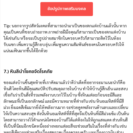
ช้อปรูปภาพเสริมมงคล
Tip:
นอกจากรูปสัตว์มงคลที่สามารถนำมาเป็นของตกแต่งบ้านแล้วนั้น หาก
คุณเป็นคนที่ชอบถ่ายภาพ ภาพถ่ายฝีมือคุณก็สามารถเป็นของตกแต่งบ้าน
ได้เช่นกัน หรือจะเป็นรูปถ่ายสมาชิกในครอบครัวก็สามารถติดไว้ในห้อง
รับแขก เพิ่มความรู้สึกอบอุ่น เพิ่มพูนความสัมพันธ์ของคนในครอบครัวให้
แน่นแฟ้นมากขึ้นได้อีกด้วย
7.) หินสีนำโชคขจัดโรคภัย
ของแต่งบ้านชิ้นสุดท้ายที่เราคัดมาแล้วว่าดีว่าเด็ดที่อยากจะมาแนะนำก็คือ
หินสี โดยหินสีมีคุณสมบัติปรับสมดุลภายในบ้าน ทำให้บ้านรู้สึกเย็น และสงบ
เชื่อกันว่าเป็นสิ่งที่รวมพลังงานบวกไว้ในบ้าน ซึ่งหินแต่ละก้อนจะมีสีและ
ลักษณะที่เป็นเอกลักษณ์ และมีความหมายที่ต่างกัน เช่น หินอเมทิสต์ที่มีสี
ม่วง ยิ่งเฉดสีเข้มมากยิ่งให้พลังงานมาก จะช่วยดูดพลังงานด้านลบและเปลี่ยน
ให้เป็นความสงบสุข ดังนั้นหินอเมทิสต์ที่ดีที่สุดจึงเป็นหินที่มีสีม่วงเข้ม เป็นต้น
โดยสามารถวางไว้ตำแหน่งใดของบ้านก็ได้แต่ต้องไม่ให้ถูกแสงแดด ส่วนหินสี
ที่เป็นที่นิยมอีกชนิดหนึ่งอย่างหยกแต่ละสีจะช่วยเสริมในเรื่องที่ต่างกัน เช่น
หยกสีเขียวจะช่วยเสริมเรื่องสุขภาพ เรื่องครอบครัว และเรื่องการเงิน ส่วน