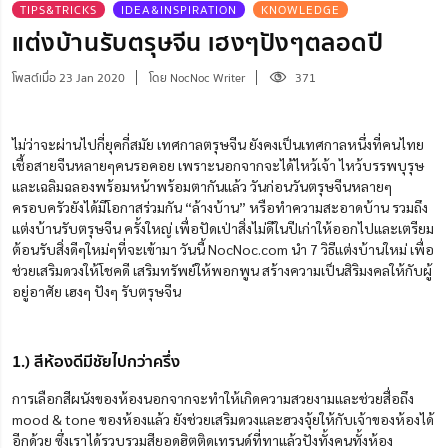
TIPS&TRICKS
IDEA&INSPIRATION
KNOWLEDGE
แต่งบ้านรับตรุษจีน เฮงๆปังๆตลอดปี
โพสต์เมื่อ 23 Jan 2020
โดย NocNoc Writer
371
ไม่ว่าจะผ่านไปกี่ยุคกี่สมัย เทศกาลตรุษจีน ยังคงเป็นเทศกาลหนึ่งที่คนไทย
เชื้อสายจีนหลายๆคนรอคอย เพราะนอกจากจะได้ไหว้เจ้า ไหว้บรรพบุรุษ
และเฉลิมฉลองพร้อมหน้าพร้อมตากันแล้ว วันก่อนวันตรุษจีนหลายๆ
ครอบครัวยังได้มีโอกาสร่วมกัน “ล้างบ้าน” หรือทำความสะอาดบ้าน รวมถึง
แต่งบ้านรับตรุษจีน ครั้งใหญ่ เพื่อปัดเป่าสิ่งไม่ดีในปีเก่าให้ออกไปและเตรียม
ต้อนรับสิ่งดีๆใหม่ๆที่จะเข้ามา วันนี้ NocNoc.com นำ 7 วิธีแต่งบ้านใหม่ เพื่อ
ช่วยเสริมดวงให้โชคดี เสริมทรัพย์ให้พอกพูน สร้างความเป็นสิริมงคลให้กับผู้
อยู่อาศัย เฮงๆ ปังๆ รับตรุษจีน
1.) สีห้องดีมีชัยไปกว่าครึ่ง
การเลือกสีผนังของห้องนอกจากจะทำให้เกิดความสวยงามและช่วยสื่อถึง
mood & tone ของห้องแล้ว ยังช่วยเสริมดวงและฮวงจุ้ยให้กับเจ้าของห้องได้
อีกด้วย ซึ่งเราได้รวบรวมสียอดฮิตติดเทรนด์ที่ทาแล้วปังทั้งคนทั้งห้อง