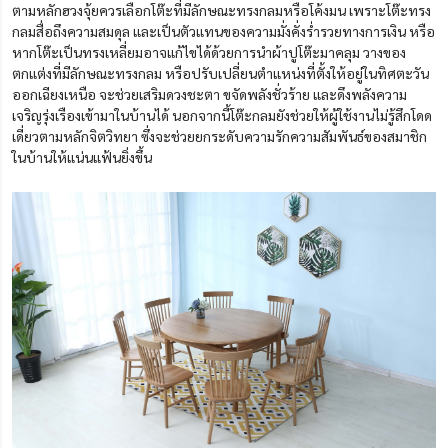
ตามหลักฮวงจุ้ยควรเลือกโต๊ะที่มีลักษณะทรงกลมหรือโค้งมน เพราะโต๊ะทรง
กลมสื่อถึงความสมดุล และเป็นตัวแทนของความมั่งคั่งร่ำรวยทางการเงิน หรือ
หากโต๊ะเป็นทรงเหลี่ยมอาจแก้ไขได้ด้วยการนำผ้าปูโต๊ะมาคลุม วางของ
ตกแต่งที่มีลักษณะทรงกลม หรือปรับเปลี่ยนตำแหน่งที่ตั้งให้อยู่ในทิศตะวัน
ออกเฉียงเหนือ จะช่วยเสริมดวงชะตา ขจัดพลังชั่วร้าย และดึงพลังความ
เจริญรุ่งเรืองเข้ามาในบ้านได้ นอกจากนี้โต๊ะกลมยังช่วยให้ผู้ใช้งานไม่รู้สึกโดด
เดี่ยวตามหลักจิตวิทยา ซึ่งจะช่วยยกระดับความรักความสัมพันธ์ของสมาชิก
ในบ้านให้แน่นแฟ้นยิ่งขึ้น