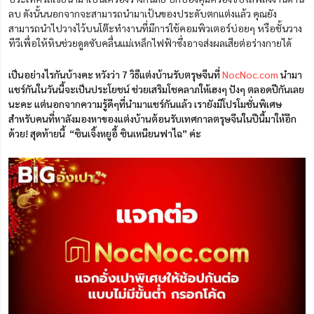
ลบ ดังนั้นนอกจากจะสามารถนำมาเป้นของประดับตกแต่งแล้ว คุณยัง
สามารถนำไปวางไว้บนโต๊ะทำงานที่มีการใช้คอมพิวเตอร์บ่อยๆ หรือชั้นวาง
ทีวีเพื่อให้หินช่วยดูดซับคลื่นแม่เหล็กไฟฟ้าซึ่งอาจส่งผลเสียต่อร่างกายได้
เป็นอย่างไรกันบ้างคะ หวังว่า 7 วิธีแต่งบ้านรับตรุษจีนที่
NocNoc.com
นำมา
แชร์กันในวันนี้จะเป็นประโยชน์ ช่วยเสริมโชคลาภให้เฮงๆ ปังๆ ตลอดปีกันเลย
นะคะ แต่นอกจากความรู้ดีๆที่นำมาแชร์กันแล้ว เรายังมีโปรโมชั่นพิเศษ
สำหรับคนที่หาลังมองหาของแต่งบ้านต้อนรับเทศกาลตรุษจีนในปีนี้มาให้อีก
ด้วย! สุดท้ายนี้ “ซินเจิ้งหยูอี้ ซินเหนียนฟาไฉ” ค่ะ