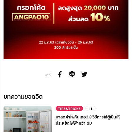
แชร์
บทความยอดฮิต
TIPS&TRICKS
+1
มาลดค่าไฟกันเถอะ! 8 วิธีการใช้ตู้เย็นให้
ประหยัดไฟฟ้ากว่าเดิม