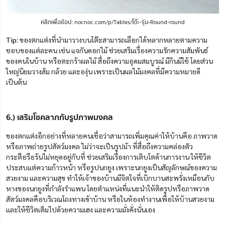
คลิกเพื่อช้อป: nocnoc.com/p/Tables/โต๊ะ-รุ่น-Round-round
Tip:
ของตกแต่งที่นำมาวางบนโต๊ะสามารถเลือกได้หลากหลายตามความ
ชอบของแต่ละคน เช่น แจกันดอกไม้ ช่วยเสริมเรื่องความรักความสัมพันธ์
ของคนในบ้าน หรือตะกร้าผลไม้ สื่อถึงความอุดมสมบูรณ์ มีกินมีใช้ โดยส่วน
ใหญ่นิยมวางส้ม กล้วย และองุ่น เพราะเป็นผลไม้มงคลที่มีความหมายดี
เป็นต้น
6.) เสริมโชคลาภกับรูปภาพมงคล
ของตกแต่งอีกอย่างที่หลายคนเชื่อว่าสามารถเพิ่มคุณค่าให้บ้านคือ ภาพวาด
หรือภาพถ่ายรูปสัตว์มงคล ไม่ว่าจะเป็นรูปม้า ที่สื่อถึงความคล่องตัว
กระตือรือร้นไม่หยุดอยู่กับที่ ช่วยเสริมเรื่องการเติบโตด้านการงาน ให้ชีวิต
ประสบแต่ความก้าวหน้า หรือรูปนกยูง เพราะนกยูงเป็นสัญลักษณ์ของความ
สวยงาม และความสุข ทำให้เจ้าของบ้านมีจิตใจที่เบิกบานสะพรั่งเหมือนกับ
หางของนกยูงที่กำลังรำแพน โดยตำแหน่งที่แนะนำให้ติดรูปหรือภาพวาด
สัตว์มงคลคือบริเวณโถงทางเข้าบ้าน หรือในห้องทำงานเพื่อให้บ้านสวยงาม
และให้ชีวิตเต็มไปด้วยความเฮง และความมั่งคั่งนั่นเอง