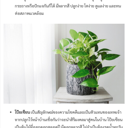
กระถางหรือปักแจกันก็ได้ มีหลากสี ปลูกง่าย โตง่าย ดูแลง่าย และทน
ต่อสภาพแวดล้อม
โป๊ยเซียน
เป็นสัญลักษณ์ของความโชคดีและเป็นตัวแทนของเทพเจ้า
หากปลูกไว้หน้าบ้านเชื่อกันว่าจะนำสิริมงคลมาสู่คนในบ้าน โป๊ยเซียน
เป็นต้นไม้ที่ออกดอกตลอดปี มีดอกหลากสี ไม่จำเป็นต้องรดน้ำทุกวัน