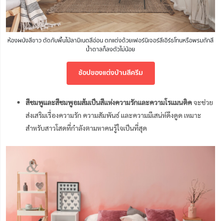
ห้องผนังสีขาว ตัดกับพื้นไม้ลามิเนตสีอ่อน ตกแต่งด้วยเฟอร์นิเจอร์สีเอิร์ธโทนหรือพรมถักสี
น้ำตาลก็ลงตัวไม่น้อย
ช้อปของแต่งบ้านสีครีม
สีชมพูและสีชมพูอมส้มเป็นสีแห่งความรักและความโรแมนติค
จะช่วย
ส่งเสริมเรื่องความรัก ความสัมพันธ์ และความมีเสน่ห์ดึงดูด เหมาะ
สำหรับสาวโสดที่กำลังตามหาคนรู้ใจเป็นที่สุด