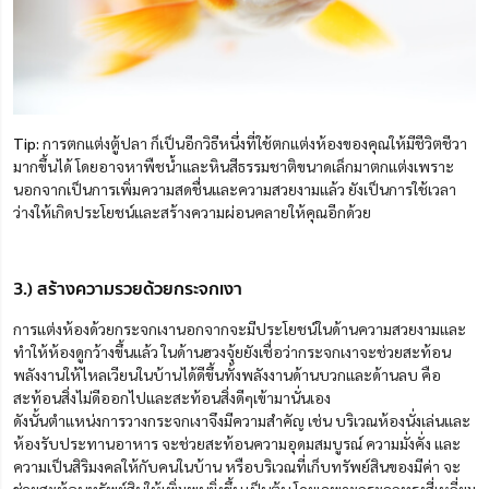
Tip:
การตกแต่งตู้ปลา ก็เป็นอีกวิธีหนึ่งที่ใช้ตกแต่งห้องของคุณให้มีชีวิตชีวา
มากขึ้นได้ โดยอาจหาพืชน้ำและหินสีธรรมชาติขนาดเล็กมาตกแต่งเพราะ
นอกจากเป็นการเพิ่มความสดชื่นและความสวยงามแล้ว ยังเป็นการใช้เวลา
ว่างให้เกิดประโยชน์และสร้างความผ่อนคลายให้คุณอีกด้วย
3.) สร้างความรวยด้วยกระจกเงา
การแต่งห้องด้วยกระจกเงานอกจากจะมีประโยชน์ในด้านความสวยงามและ
ทำให้ห้องดูกว้างขึ้นแล้ว ในด้านฮวงจุ้ยยังเชื่อว่ากระจกเงาจะช่วยสะท้อน
พลังงานให้ไหลเวียนในบ้านได้ดีขึ้นทั้งพลังงานด้านบวกและด้านลบ คือ
สะท้อนสิ่งไม่ดีออกไปและสะท้อนสิ่งดีๆเข้ามานั่นเอง
ดังนั้นตำแหน่งการวางกระจกเงาจึงมีความสำคัญ เช่น บริเวณห้องนั่งเล่นและ
ห้องรับประทานอาหาร จะช่วยสะท้อนความอุดมสมบูรณ์ ความมั่งคั่ง และ
ความเป็นสิริมงคลให้กับคนในบ้าน หรือบริเวณที่เก็บทรัพย์สินของมีค่า จะ
ช่วยสะท้อนทรัพย์สินให้เพิ่มพูนยิ่งขึ้น เป็นต้น โดยเฉพาะกระจกทรงสี่เหลี่ยม