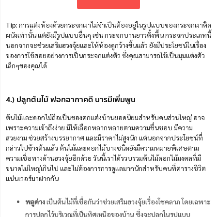
Tip:
การแต่งห้องด้วยกระจกเงาไม่จำเป็นต้องอยู่ในรูปแบบของกระจกเงาติด
ผนังเท่านั้น แต่ยังมีรูปแบบอื่นๆ เช่น กระจกบานยาวตั้งพื้น กระจกประเภทนี้
นอกจากจะช่วยเสริมฮวงจุ้ยและให้ห้องดูกว้างขึ้นแล้ว ยังมีประโยชน์ในเรื่อง
ของการใช้สอยอย่างการเป็นกระจกแต่งตัว ซึ่งคุณสามารถใช้เป็นมุมแต่งตัว
เล็กๆของคุณได้
4.) ปลูกต้นไม้ ฟอกอากาศดี บารมีเพิ่มพูน
ต้นไม้และดอกไม้ถือเป็นของตกแต่งบ้านยอดนิยมสำหรับคนส่วนใหญ่ อาจ
เพราะความเข้าถึงง่าย มีให้เลือกหลากหลายตามความชื่นชอบ มีความ
สวยงาม ช่วยสร้างบรรยากาศ และมีราคาไม่สูงนัก แต่นอกจากประโยชน์ที่
กล่าวไปข้างต้นแล้ว ต้นไม้และดอกไม้บางชนิดยังมีความหมายพิเศษตาม
ความเชื่อทางด้านฮวงจุ้ยอีกด้วย วันนี้เราได้รวบรวมต้นไม้ดอกไม้มงคลที่มี
ขนาดไม่ใหญ่เกินไป และไม่ต้องการการดูแลมากนักสำหรับคนที่ตารางชีวิต
แน่นเวอร์มาฝากกัน
พลูด่าง
เป็นต้นไม้ที่เชื่อกันว่าช่วยเสริมฮวงจุ้ยเรื่องโชคลาภ โดยเฉพาะ
การปลูกไว้บริเวณที่เป็นทิศเหนือของบ้าน ซึ่งจะปลูกในรูปแบบ