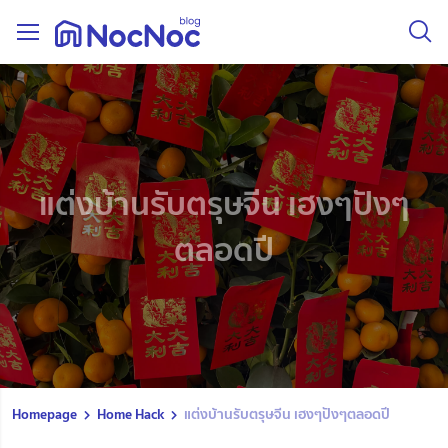
แต่งบ้านรับตรุษจีน เฮงๆปังๆ
ตลอดปี
Homepage
Home Hack
แต่งบ้านรับตรุษจีน เฮงๆปังๆตลอดปี