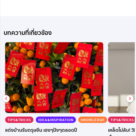
บทความที่เกี่ยวข้อง
TIPS&TRICKS
IDEA&INSPIRATION
KNOWLEDGE
TIPS&TRICKS
แต่งบ้านรับตรุษจีน เฮงๆปังๆตลอดปี
เคล็ดไม่ลับ! ว