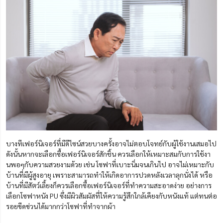
บางทีเฟอร์นิเจอร์ที่มีดีไซน์สวยบางครั้งอาจไม่ตอบโจทย์กับผู้ใช้งานเสมอไป
ดังนั้นหากจะเลือกซื้อเฟอร์นิเจอร์สักชิ้น ควรเลือกให้เหมาะสมกับการใช้งา
นพอๆกับความสวยงามด้วย เช่น โซฟาที่เบาะนิ่มจนเกินไป อาจไม่เหมาะกับ
บ้านที่มีผู้สูงอายุ เพราะสามารถทำให้เกิดอาการปวดหลังเวลาลุกนั่งได้ หรือ
บ้านที่มีสัตว์เลี้ยงก็ควรเลือกซื้อเฟอร์นิเจอร์ที่ทำความสะอาดง่าย อย่างการ
เลือกโซฟาหนัง PU ซึ่งมีผิวสัมผัสที่ให้ความรู้สึกใกล้เคียงกับหนังแท้ แต่ทนต่อ
รอยขีดข่วนได้มากกว่าโซฟาที่ทำจากผ้า