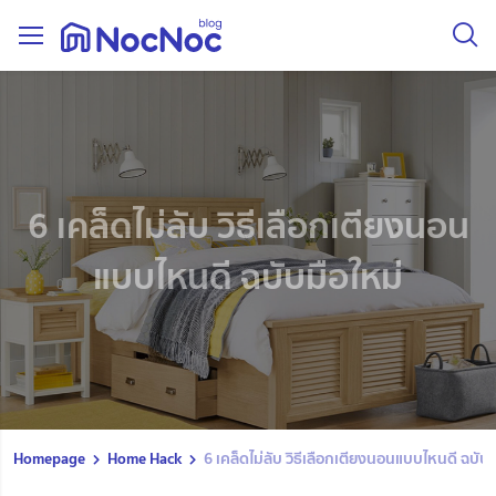
6 เคล็ดไม่ลับ วิธีเลือกเตียงนอน
แบบไหนดี ฉบับมือใหม่
Homepage
Home Hack
6 เคล็ดไม่ลับ วิธีเลือกเตียงนอนแบบไหนดี ฉบับม