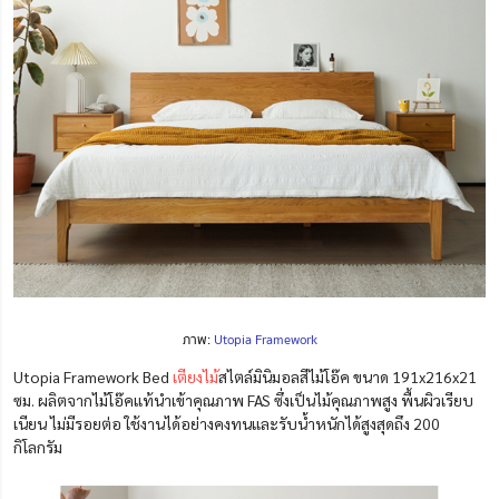
ภาพ:
Utopia Framework
Utopia Framework Bed
เตียงไม้
สไตล์มินิมอลสีไม้โอ๊ค ขนาด 191x216x21
ซม. ผลิตจากไม้โอ๊คแท้นำเข้าคุณภาพ FAS ซึ่งเป็นไม้คุณภาพสูง พื้นผิวเรียบ
เนียน ไม่มีรอยต่อ ใช้งานได้อย่างคงทนและรับน้ำหนักได้สูงสุดถึง 200
กิโลกรัม