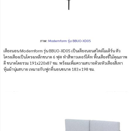
ภาพ:
Modernform รุ่น BBUO-XD05
เตียงนอน Modernform รุ่น BBUO-XD05 เป็นเตียงนอนสไตล์โมเดิร์น ตัว
โครงเตียงเป็นโครงเหล็กขนาด 6 ฟุต ทำสีพาวเดอร์โค้ท พื้นเตียงซี่ไม้คุณภาพ
ดี ขนาดโดยรวม 191x220x87 ซม. พร้อมเพิ่มความสบายด้วยหัวเตียงสีเทา
หุ้มผ้านุ่มสบาย เหมาะกับฟูกที่นอนขนาด 183×198 ซม.