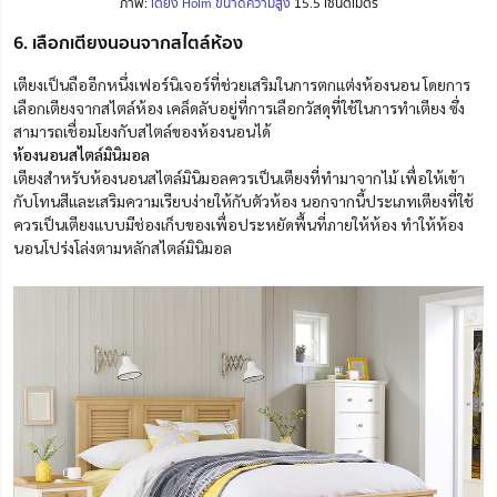
ภาพ:
เตียง Holm ขนาดความสูง
15.5 เซนติเมตร
6. เลือกเตียงนอนจากสไตล์ห้อง
เตียงเป็นถืออีกหนึ่งเฟอร์นิเจอร์ที่ช่วยเสริมในการตกแต่งห้องนอน โดยการ
เลือกเตียงจากสไตล์ห้อง เคล็ดลับอยู่ที่การเลือกวัสดุที่ใช้ในการทำเตียง ซึ่ง
สามารถเชื่อมโยงกับสไตล์ของห้องนอนได้
ห้องนอน
สไตล์มินิมอล
เตียงสำหรับห้องนอนสไตล์มินิมอลควรเป็นเตียงที่ทำมาจากไม้ เพื่อให้เข้า
กับโทนสีและเสริมความเรียบง่ายให้กับตัวห้อง นอกจากนี้ประเภทเตียงที่ใช้
ควรเป็นเตียงแบบมีช่องเก็บของเพื่อประหยัดพื้นที่ภายให้ห้อง ทำให้ห้อง
นอนโปร่งโล่งตามหลักสไตล์มินิมอล