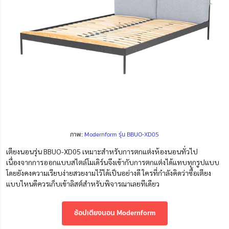
ภาพ:
Modernform รุ่น BBUO-XD05
เตียงนอนรุ่น BBUO-XD05 เหมาะสำหรับการตกแต่งห้องนอนทั่วไป
เนื่องจากการออกแบบสไตล์โมเดิร์นจึงเข้ากับการตกแต่งได้แทบทุกรูปแบบ
โดยยังคงความเรียบง่ายสวยงามไว้ได้เป็นอย่างดี ใครที่กำลังคิดว่าซื้อเตียง
แบบไหนดีควรเก็บเข้าลิสต์สำหรับพิจารณาเลยทีเดียว
ช้อปเตียงนอน Modernform