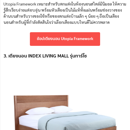
Utopia Framework เหมาะสำหรับตกแต่งในห้องนอนสไตล์มินิมอล ให้ความ
รู้สึกเรียบง่ายแต่อบอุ่น พร้อมหัวเตียงเป็นไม้แท้ทั้งแผ่นพร้อมช่องวางของ
ด้านบนสำหรับวางของใช้หรือของตกแต่งบ้านเล็ก ๆ น้อย ๆ ถือเป็นเตียง
นอนสำหรับผู้ที่กำลังตัดสินใจว่าเลือกเตียงแบบไหนดีไม่ควรพลาด
ช้อปเตียงนอน Utopia Framework
3. เตียงนอน INDEX LIVING MALL รุ่นทาร์โซ