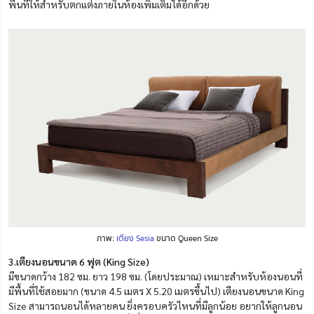
พื้นที่ให้สำหรับตกแต่งภายในห้องเพิ่มเติมได้อีกด้วย
ภาพ:
เตียง Sesia
ขนาด Queen Size
3.เตียงนอนขนาด 6 ฟุต (King Size)
มีขนาดกว้าง 182 ซม. ยาว 198 ซม. (โดยประมาณ) เหมาะสำหรับห้องนอนที่
มีพื้นที่ใช้สอยมาก (ขนาด 4.5 เมตร X 5.20 เมตรขึ้นไป) เตียงนอนขนาด King
Size สามารถนอนได้หลายคน ยิ่งครอบครัวไหนที่มีลูกน้อย อยากให้ลูกนอน