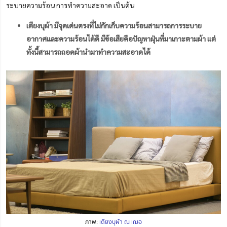
ระบายความร้อน การทำความสะอาด เป็นต้น
เตียงบุผ้า มีจุดเด่นตรงที่ไม่กักเก็บความร้อนสามารถการระบาย
อากาศและความร้อนได้ดี มีข้อเสียคือปัญหาฝุ่นที่มาเกาะตามผ้า แต่
ทั้งนี้สามารถถอดผ้านำมาทำความสะอาดได้
ภาพ:
เตียงบุผ้า ณ เฌอ