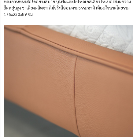
หลังอ่านหนังสือได้อย่างสบาย บุโฟมและใยโพลีเอสเตอร์ไฟเบอร์ซึ่งมีความ
ยืดหยุ่นสูง ขาเตียงผลิตจากไม้จริงสีอ่อนตามธรรมชาติ เตียงมีขนาดโดยรวม
176x230x89 ซม.