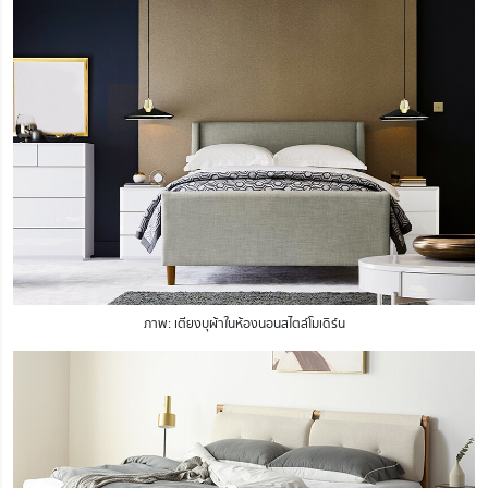
ภาพ: เตียงบุผ้าในห้องนอนสไตล์โมเดิร์น