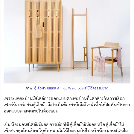
ภาพ:
ตู้เสื้อผ้ามินิมอล Amigo Wardrobe สีไม้โอ๊คธรรมชาติ
เพราะแต่ละบ้านมีสไตล์การออกแบบตกแต่งบ้านที่แตกต่างกัน การเลือก
เฟอร์นิเจอร์อย่างตู้เสื้อผ้า จึงจำเป็นต้องคำนึงถึงดีไซน์ เพื่อให้สัมพันธ์กับการ
ออกแบบตกแต่งภายในห้องนอน
เช่น ห้องนอนสไตล์มินิมอล ควรเลือกใช้ ตู้เสื้อผ้ามินิมอล หรือ ตู้เสื้อผ้าไม้
เพื่อช่วยคุมโทนสีภายในห้องนอนไม่ให้โดดจนเกินไป หรือห้องนอนสไตล์โม