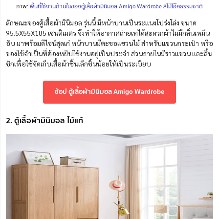
ภาพ:
พื้นที่ใช้งานด้านในของตู้เสื้อผ้ามินิมอล Amigo Wardrobe สีไม้โอ๊คธรรมชาติ
ลักษณะของตู้เสื้อผ้ามินิมอล รุ่นนี้ มีหน้าบานเป็นระแนงโปร่งโล่ง ขนาด
95.5X55X185 เซนติเมตร จึงทำให้อากาศถ่ายเทได้สะดวกผ้าไม่มีกลิ่นเหม็น
อับ มาพร้อมดีไซน์สุดเก๋ หน้าบานมีตะขอแขวนไม้ สำหรับแขวนกระเป๋า หรือ
ของใช้จำเป็นที่ต้องหยิบใช้งานอยู่เป็นประจำ ส่วนภายในมีราวแขวน และลิ้น
ชักเพื่อใช้จัดเก็บเสื้อผ้าชิ้นเล็กชิ้นน้อยให้เป็นระเบียบ
ช้อป ตู้เสื้อผ้ามินิมอล Amigo Wardrobe
2. ตู้เสื้อผ้ามินิมอล ไม้แท้