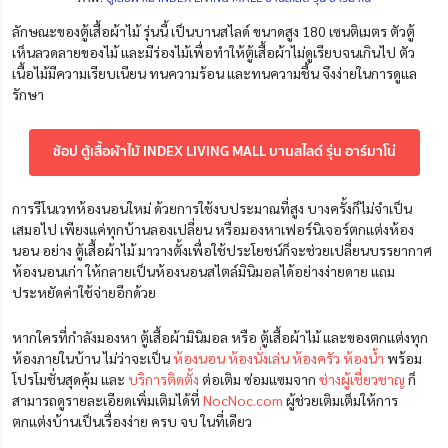
ลักษณะของตู้เสื้อผ้าไม้ รุ่นนี้ เป็นบานสไลด์ ขนาดสูง 180 เซนติเมตร ตัวตู้
เห็นลวดลายของไม้ และมีร่องไม้เพื่อทำให้ตู้เสื้อผ้าไม่ดูเรียบจนเกินไป ตัว
เนื้อไม้มีความเรียบเนียน ทนความร้อน และทนความชื้น จึงง่ายในการดูแล
รักษา
ช้อป ตู้เสื้อผ้าไม้ INDEX LIVING MALL บานสไลด์ รุ่น อาร์มาโน่
การรีโนเวทห้องนอนใหม่ ด้วยการใช้งบประมาณที่สูง บางครั้งก็ไม่จำเป็น
เสมอไป เพียงแค่ทุกบ้านลองเปลี่ยน หรือมองหาเฟอร์นิเจอร์ตกแต่งห้อง
นอน อย่าง ตู้เสื้อผ้าไม้ มาวางตั้งเพื่อใช้ประโยชน์ก็จะช่วยเปลี่ยนบรรยากาศ
ห้องนอนเก่า ให้กลายเป็นห้องนอนสไตล์มินิมอลได้อย่างง่ายดาย แถม
ประหยัดค่าใช้จ่ายอีกด้วย
หากใครที่กำลังมองหา ตู้เสื้อผ้ามินิมอล หรือ ตู้เสื้อผ้าไม้ และของตกแต่งทุก
ห้องภายในบ้าน ไม่ว่าจะเป็น
ห้องนอน
ห้องนั่งเล่น
ห้องครัว
ห้องน้ำ
พร้อม
โปรโมชั่นสุดคุ้ม และ
บริการติดตั้ง
ต่อเติม ซ่อมแซมจาก
ช่างผู้เชี่ยวชาญ
ก็
สามารถดูรายละเอียดเพิ่มเติมได้ที่
NocNoc.com
ผู้ช่วยเติมเต็มให้การ
ตกแต่งบ้านเป็นเรื่องง่าย ครบ จบ ในที่เดียว