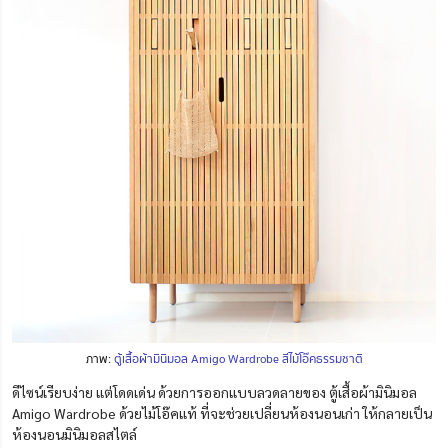
ภาพ:
ตู้เสื้อผ้ามินิมอล Amigo Wardrobe สีไม้โอ๊คธรรมชาติ
ดีไซน์เรียบง่าย แต่โดดเด่น ด้วยการออกแบบลวดลายของ ตู้เสื้อผ้ามินิมอล
Amigo Wardrobe ด้วยไม้โอ๊คแท้ ที่จะช่วยเปลี่ยนห้องนอนเก่า ให้กลายเป็น
ห้องนอนมินิมอลสไตล์