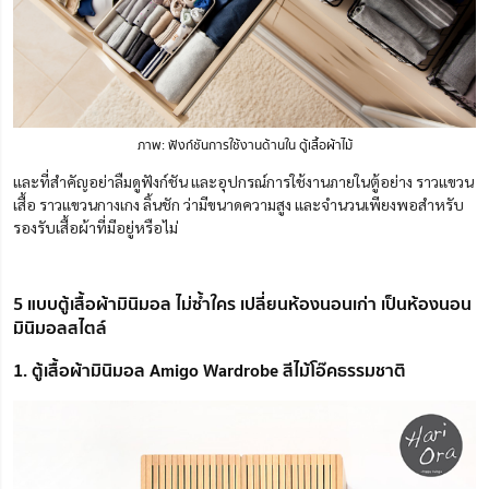
ภาพ: ฟังก์ชันการใช้งานด้านใน ตู้เสื้อผ้าไม้
และที่สำคัญอย่าลืมดูฟังก์ชัน และอุปกรณ์การใช้งานภายในตู้อย่าง ราวแขวน
เสื้อ ราวแขวนกางเกง ลิ้นชัก ว่ามีขนาดความสูง และจำนวนเพียงพอสำหรับ
รองรับเสื้อผ้าที่มีอยู่หรือไม่
5 แบบตู้เสื้อผ้ามินิมอล ไม่ซ้ำใคร เปลี่ยนห้องนอนเก่า เป็นห้องนอน
มินิมอลสไตล์
1. ตู้เสื้อผ้ามินิมอล Amigo Wardrobe สีไม้โอ๊คธรรมชาติ