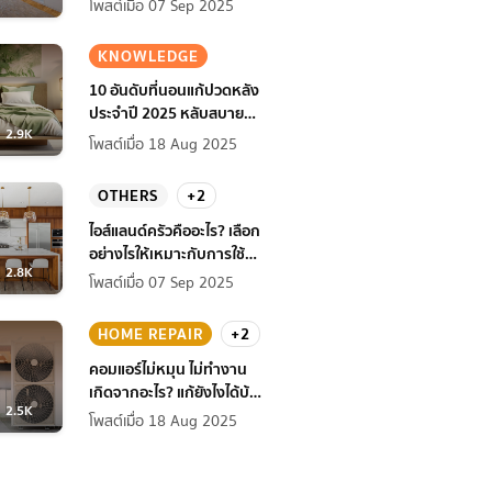
โพสต์เมื่อ 07 Sep 2025
KNOWLEDGE
10 อันดับที่นอนแก้ปวดหลัง
ประจำปี 2025 หลับสบาย
2.9K
สุขภาพดียิ่งกว่าเดิม
โพสต์เมื่อ 18 Aug 2025
OTHERS
+2
ไอส์แลนด์ครัวคืออะไร? เลือก
อย่างไรให้เหมาะกับการใช้
2.8K
งานที่บ้าน
โพสต์เมื่อ 07 Sep 2025
HOME REPAIR
+2
คอมแอร์ไม่หมุน ไม่ทํางาน
เกิดจากอะไร? แก้ยังไงได้บ้าง
2.5K
ก่อนแอร์พัง!
โพสต์เมื่อ 18 Aug 2025