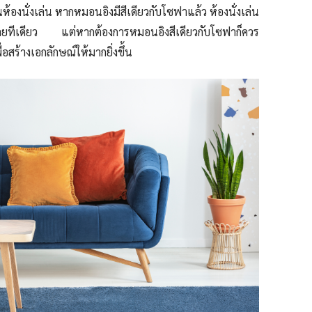
้องนั่งเล่น หากหมอนอิงมีสีเดียวกับโซฟาแล้ว ห้องนั่งเล่น
้อยเลยทีเดียว แต่หากต้องการหมอนอิงสีเดียวกับโซฟาก็ควร
อสร้างเอกลักษณ์ให้มากยิ่งขึ้น