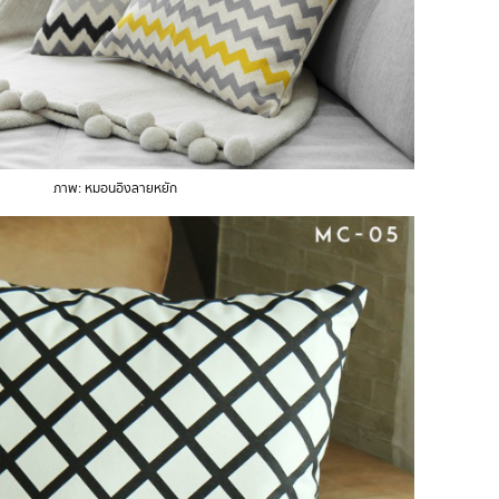
ภาพ:
หมอนอิงลายหยัก