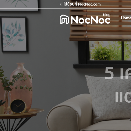
ไปช้อปที่ NocNoc.com
Home
5 เ
แต