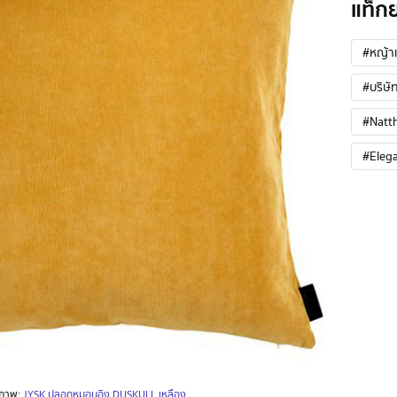
แท็ก
#หญ้าเ
#บริษัท
#Natt
#Eleg
ภาพ:
JYSK ปลอกหมอนอิง DUSKULL เหลือง