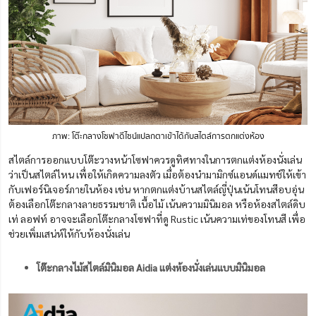
ภาพ: โต๊ะกลางโซฟาดีไซน์แปลกตาเข้าได้กับสไตล์การตกแต่งห้อง
สไตล์การออกแบบโต๊ะวางหน้าโซฟาควรดูทิศทางในการตกแต่งห้องนั่งเล่น
ว่าเป็นสไตล์ไหน เพื่อให้เกิดความลงตัว เมื่อต้องนำมามิกซ์แอนด์แมทช์ให้เข้า
กับเฟอร์นิเจอร์ภายในห้อง เช่น หากตกแต่งบ้านสไตล์ญี่ปุ่นเน้นโทนสีอบอุ่น
ต้องเลือกโต๊ะกลางลายธรรมชาติ เนื้อไม้ เน้นความมินิมอล หรือห้องสไตล์ดิบ
เท่ ลอฟท์ อาจจะเลือกโต๊ะกลางโซฟาที่ดู Rustic เน้นความเท่ของโทนสี เพื่อ
ช่วยเพิ่มเสน่ห์ให้กับห้องนั่งเล่น
โต๊ะกลางไม้สไตล์มินิมอล Aidia แต่งห้องนั่งเล่นแบบมินิมอล