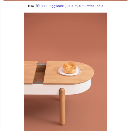
ภาพ:
โต๊ะกลาง Eggwhite รุ่น CAPSULE Coffee Table