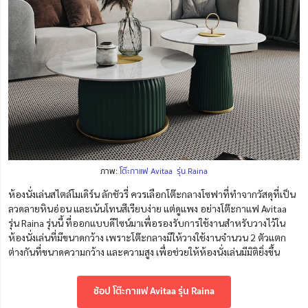
ภาพ:
โต๊ะกาแฟ Avitaa รุ่น Raina
ห้องนั่งเล่นสไตล์โมเดิร์น ลักชัวรี่ ควรเลือกโต๊ะกลางโซฟาที่ทำจากวัสดุที่เป็น
ลวดลายหินอ่อน และเน้นโทนสีเรียบง่าย แต่ดูแพง อย่างโต๊ะกาแฟ Avitaa
รุ่น Raina รุ่นนี้ ที่ออกแบบดีไซน์มาเพื่อรองรับการใช้งานสำหรับวางไว้ใน
ห้องนั่งเล่นที่มีขนาดกว้าง เพราะโต๊ะกลางมีให้วางใช้งานจำนวน 2 ตัวแตก
ต่างกันที่ขนาดความกว้าง และความสูง เพื่อช่วยให้ห้องนั่งเล่นมีมิติยิ่งขึ้น
ช้อป โต๊ะกาแฟ Avitaa รุ่น Raina