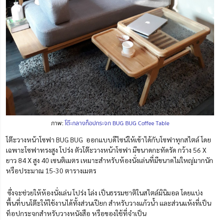
ภาพ:
โต๊ะกลางท็อปกระจก BUG BUG Coffee Table
โต๊ะวางหน้าโซฟา BUG BUG ออกแบบดีไซน์ให้เข้าได้กับโซฟาทุกสไตล์ โดย
เฉพาะโซฟาทรงสูง โปร่ง ตั
วโต๊ะวางหน้าโซฟา มีขนาดกะทัดรัด กว้าง 56 X
ยาว 84 X สูง 40 เซนติเมตร
เหมาะสำหรับห้องนั่งเล่นที่มีขนาดไม่ใหญ่มากนัก
หรือประมาณ 15-30 ตารางเมตร
ซึ่งจะช่วยให้ห้องนั่งเล่น โปร่ง โล่ง เป็นธรรมชาติในสไตล์มินิมอล โดยแบ่ง
พื้นที่บนโต๊ะให้ใช้งานได้ทั้งส่วนเปียก สำหรับวางแก้วน้ำ และส่วนแห้งที่เป็น
ท็อปกระจกสำหรับวางหนังสือ หรือของใช้ที่จำเป็น