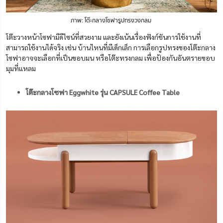
ภาพ: โต๊ะกลางโซฟารูปทรงวงกลม
โต๊ะวางหน้าโซฟามีดีไซน์ที่สวยงาม และยังเน้นเรื่องฟังก์ชันการใช้งานที่
สามารถใช้งานได้จริง เช่น บ้านไหนที่มีเด็กเล็ก การเลือกรูปทรงของโต๊ะกลาง
โซฟาอาจจะเลือกที่เป็นขอบมน หรือโต๊ะทรงกลม เพื่อป้องกันอันตรายขอบ
มุมที่แหลม
โต๊ะกลางโซฟา Eggwhite รุ่น CAPSULE Coffee Table