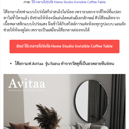
ภาพ:
โต๊ะกลางโปร่งใส Home Studio Invisible Coffee Table
โต๊ะกลางโซฟาแบบโปร่งใสก็น่าสนใจไม่น้อย เพราะนอกจากดีไซน์ที่แปลก
ตาไม่ซ้ำใครแล้ว ยังช่วยให้ห้องนั่งเล่นโดดเด่นมีเอกลักษณ์ ตัวโต๊ะผลิตจาก
เนื้อพลาสติกแบบโปร่งแสง จึงเข้าได้กับสไตล์การแต่งห้องทุกรูปแบบ แถมยัง
ช่วยให้ห้องดูโล่ง เพราะเป็นเสมือนโต๊ะกลางล่องหนได้
ช้อป โต๊ะกลางโปร่งใส Home Studio Invisible Coffee Table
โต๊ะกาแฟ Avitaa รุ่น Raina ทำจากวัสดุที่เป็นลวดลายหินอ่อน