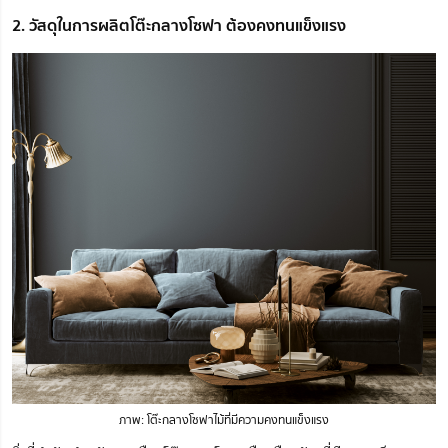
2. วัสดุในการผลิตโต๊ะกลางโซฟา ต้องคงทนแข็งแรง
ภาพ: โต๊ะกลางโซฟาไม้ที่มีความคงทนแข็งแรง