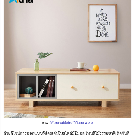
ภาพ:
โต๊ะกลางไม้สไตล์มินิมอล Aidia
ด้วยดีไซน์การออกแบบที่โดดเด่นในสไตล์มินิมอล โทนสีไม้ธรรมชาติ ตัดกับสี