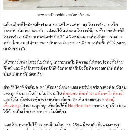
ภาพ: การจัดวางโต๊ะกลางโซฟาที่เหมาะสม
แม้จะเลือกดีไซน์ของโซฟาสวยงามแค่ไหน แต่หากมุมในการจัดวาง หรือ
ระยะห่างไม่เหมาะสม ก็อาจส่งผลให้ไม่สะดวกในการใช้งาน ซึ่งระยะห่างที่ดี
ในการจัดวางโต๊ะวางหน้าโซฟา คือ 30-45 เซนติเมตร เพื่อให้สะดวกในการ
หยิบสิ่งของบนโต๊ะ และควรเว้นทางเดินระหว่างโต๊ะกลาง กับชั้นทีวีให้เหมาะ
สมด้วยเช่นกัน
โต๊ะกลางโซฟา ใครว่าไม่สำคัญ เพราะหากไม่พิจารณาให้ตอบโจทย์ทั้งด้าน
ดีไซน์ และฟังก์ชันการใช้งานให้ดีเสียก่อนตัดสินใจซื้อ ก็อาจลดเสน่ห์ให้ห้อง
นั่งเล่นไม่น่านั่งได้เช่นกัน
สำหรับใครที่กำลังมองหา โต๊ะกลางโซฟา และเฟอร์นิเจอร์ตกแต่งห้องนั่งเล่น
และทุกห้องภายในบ้าน ไม่ว่าจะเป็น
ห้องนอน
ห้องทำงาน
ห้องครัว
ห้องน้ำ
และดีลโปรโมชั่นสุดคุ้ม พร้อมบริการติดตั้ง ต่อเติม ซ่อมแซมจาก
ช่างผู้
เชี่ยวชาญ
ก็สามารถดูข้อมูลเพิ่มเติมได้ที่
NocNoc.com
เคาะจบทุกเรื่องบ้าน
ให้บ้านเป็นเรื่องง่าย ครบ จบ ในที่เดียว
และห้ามพลาดไม่ได้! ตลอดเดือนมิถุนายน 2564 นี้ พบกับ ดีลแรงแซงทุก