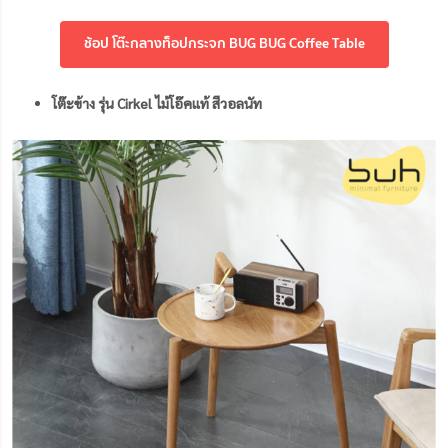
ช้อป โต๊ะกลางท็อปกระจก BUG BUG Coffee Table
โต๊ะข้าง รุ่น Cirkel ไม้โอ๊คแท้ สีวอลนัท