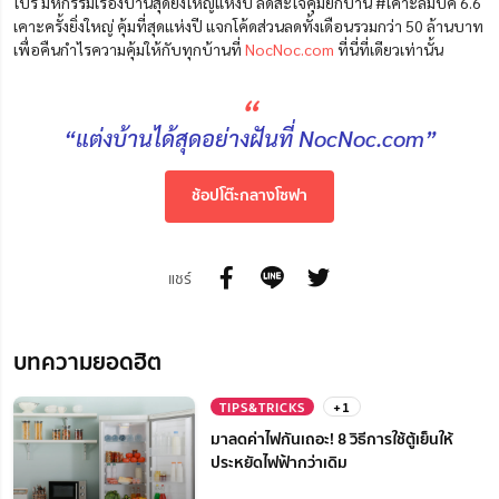
โปร
มหกรรมเรื่องบ้านสุดยิ่งใหญ่แห่งปี ลดสะใจคุ้มยกบ้าน #เคาะลิมปิค 6.6
เคาะครั้งยิ่งใหญ่ คุ้มที่สุดแห่งปี แจกโค้ดส่วนลดทั้งเดือนรวมกว่า 50 ล้านบาท
เพื่อคืนกำไรความคุ้มให้กับทุกบ้านที่
NocNoc.com
ที่นี่ที่เดียวเท่านั้น
“
“แต่งบ้านได้สุดอย่างฝันที่ NocNoc.com”
ช้อปโต๊ะกลางโซฟา
แชร์
บทความยอดฮิต
TIPS&TRICKS
+1
มาลดค่าไฟกันเถอะ! 8 วิธีการใช้ตู้เย็นให้
ประหยัดไฟฟ้ากว่าเดิม